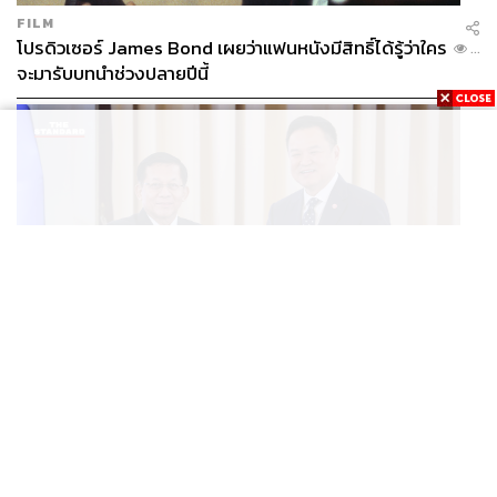
FILM
โปรดิวเซอร์ James Bond เผยว่าแฟนหนังมีสิทธิ์ได้รู้ว่าใคร
...
จะมารับบทนำช่วงปลายปีนี้
WORLD
อนุทิน-มินอ่องหล่าย ออกแถลงการณ์ร่วม หนุนความร่วม
...
มือรอบด้าน ยกระดับปราบอาชญากรรมข้ามชาติ แก้ปัญหา
หมอกควัน-มลพิษทางน้ำ