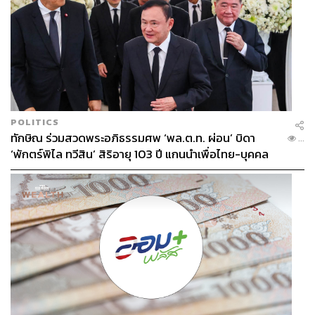
POLITICS
ทักษิณ ร่วมสวดพระอภิธรรมศพ ‘พล.ต.ท. ผ่อน’ บิดา
...
‘พักตร์พิไล ทวีสิน’ สิริอายุ 103 ปี แกนนำเพื่อไทย-บุคคล
หลากวงการร่วมอาลัย