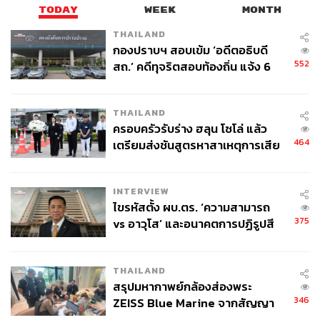
TODAY
WEEK
MONTH
THAILAND
กองปราบฯ สอบเข้ม ‘อดีตอธิบดี
552
สถ.’ คดีทุจริตสอบท้องถิ่น แจ้ง 6
ข้อหาหนัก จ่อชง ป.ป.ช. 12 ส.ค. นี้
THAILAND
ครอบครัวรับร่าง ฮลุน โซโล่ แล้ว
464
เตรียมส่งชันสูตรหาสาเหตุการเสีย
ชีวิต
INTERVIEW
ไขรหัสตั้ง ผบ.ตร. ‘ความสามารถ
375
vs อาวุโส’ และอนาคตการปฏิรูปสี
กากี กับ พล.ต.อ. เอก อังสนานนท์
THAILAND
สรุปมหากาพย์กล้องส่องพระ
346
ZEISS Blue Marine จากสัญญา
ผลิต 8.3 ล้าน สู่ข้อพิพาท ‘มา