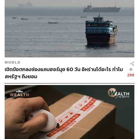
การระดมทุนช่วยเหลือเธอเป็นเงินมากกว่า 2.3 ล้านบาทแล้ว
อ้างอิง:
www.click2houston.com/news/woman-with-controver
sial-anti-trump-sticker-on-truck-arrested-on-unrelated-
warrant
www.ibtimes.com/texas-driver-anti-trump-car-sticker-t
hreatened-criminal-charge-2615411
WORLD
เปิดข้อตกลงช่องแคบฮอร์มุซ 60 วัน อิหร่านได้อะไร ทำไม
TAGS:
Donald Trump
American Civil Liberties Union
299
สหรัฐฯ ถึงยอม
Karen Fonseca
47