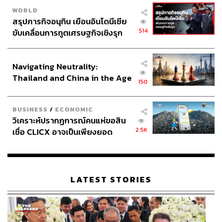
WORLD
สรุปภารกิจอนุทิน เยือนอินโดนีเซีย
514
ขับเคลื่อนการทูตเศรษฐกิจเชิงรุก
ประกาศหุ้นส่วนยุทธศาสตร์ไทย –
อินโดนีเซีย
Navigating Neutrality:
Thailand and China in the Age
150
of a New Global Order
BUSINESS
/
ECONOMIC
วิเคราะห์ปรากฏการณ์คนแห่ขอสิน
2.5K
เชื่อ CLICX อาจเป็นเพียงยอด
ภูเขาน้ำแข็ง ของปัญหาหนี้ครัว
เรือนไทยที่ถูกซุกไว้
LATEST STORIES