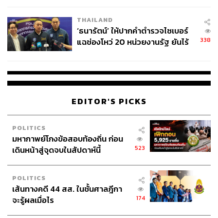
เวลล์ฯ’ ฟ้อง ‘โทน บางแค’ ผิดนัด
THAILAND
จ่ายหนี้-แอบระบุแบรนด์
‘ธนารัตน์’ ให้ปากคำตำรวจไซเบอร์
338
แฉช่องโหว่ 20 หน่วยงานรัฐ ยันไร้
นัยทางการเมือง
EDITOR'S PICKS
POLITICS
มหากาพย์โกงข้อสอบท้องถิ่น ก่อน
523
เดินหน้าสู่จุดจบในสัปดาห์นี้
POLITICS
เส้นทางคดี 44 สส. ในชั้นศาลฎีกา
174
จะรู้ผลเมื่อไร