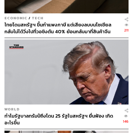
ABOUT THE AUTHOR
ECONOMIC
/
TECH
ไทยโดนสหรัฐฯ ขึ้นกำแพงภาษี แต่เสียงลบบนโซเชียล
ภูริภัทร สังขพัฒน์
211
กลับไม่ได้วิ่งไปที่วอชิงตัน 40% ย้อนกลับมาที่สินค้าจีน
ผู้ช่วยผู้สื่อข่าวประจำอาซาฮี ชิมบุน
ราคาถูกที่ทะลักจน SME ไทยสู้ไม่ไหว
WORLD
ทำไมรัฐบาลทรัมป์ถึงโดน 25 รัฐในสหรัฐฯ ยื่นฟ้อง เกิด
146
อะไรขึ้น