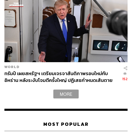
WORLD
ทรัมป์ เผยสหรัฐฯ เตรียมเจรจาสันติภาพรอบใหม่กับ
152
อิหร่าน หลังระงับโจมตีครั้งใหญ่ ปฏิเสธกำหนดเส้นตาย
บรรลุข้อตกลง
MORE
MOST POPULAR