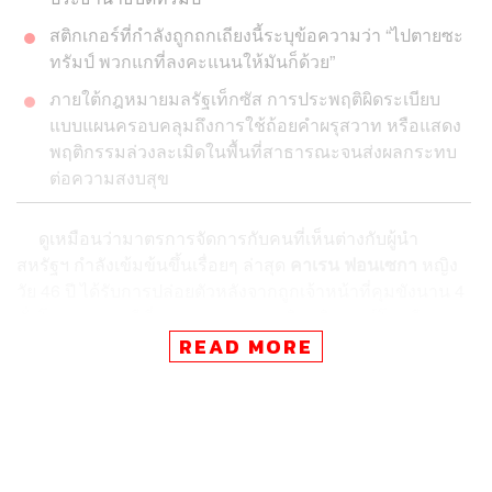
สติกเกอร์ที่กำลังถูกถกเถียงนี้ระบุข้อความว่า “ไปตายซะ
ทรัมป์ พวกแกที่ลงคะแนนให้มันก็ด้วย”
ภายใต้กฎหมายมลรัฐเท็กซัส การประพฤติผิดระเบียบ
แบบแผนครอบคลุมถึงการใช้ถ้อยคำผรุสวาท หรือแสดง
พฤติกรรมล่วงละเมิดในพื้นที่สาธารณะจนส่งผลกระทบ
ต่อความสงบสุข
ดูเหมือนว่ามาตรการจัดการกับคนที่เห็นต่างกับผู้นำ
สหรัฐฯ กำลังเข้มข้นขึ้นเรื่อยๆ ล่าสุด
คาเรน ฟอนเซกา
หญิง
วัย 46 ปี ได้รับการปล่อยตัวหลังจากถูกเจ้าหน้าที่คุมขังนาน 4
ชั่วโมง จากกรณีที่รถกระบะของเธอติดสติกเกอร์โจมตี
ประธานาธิบดีคนที่ 45 ของประเทศอย่างโดนัลด์ ทรัมป์
READ MORE
สติกเกอร์ที่กำลังถูกถกเถียงนี้ระบุข้อความว่า “ไปตายซะ
ทรัมป์ พวกแกที่ลงคะแนนให้มันก็ด้วย” (F**k Trump and f**k
you for voting for him)
เหตุการณ์นี้เกิดขึ้นหลังจากภาพถ่ายรถกระบะของเธอ
กระจายเกลื่อนอินเทอร์เน็ต จนทำให้ฝ่ายเจ้าหน้าที่บังคับใช้