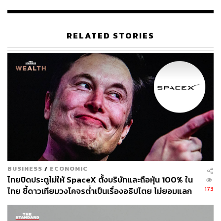
แบบแผนครอบคลุมถึงการใช้ถ้อยคำผรุสวาท หรือแสดง
พฤติกรรมล่วงละเมิดในพื้นที่สาธารณะจนส่งผลกระทบต่อ
ความสงบสุข
RELATED STORIES
โพสต์เฟซบุ๊กจากนายอำเภอเพื่อตามหาเจ้าของรถบรรทุก
และแจ้งเตือนข้อกฎหมายได้ถูกแชร์ออกไปอย่างต่อเนื่อง
มากกว่า 7,000 ครั้ง ขณะเดียวกัน ประชาชนที่ร่วมแสดง
ความคิดเห็นในโพสต์ระบุว่า เจ้าของรถบรรทุกสามารถ
กระทำการดังกล่าวได้ภายใต้การคุ้มครองของบทบัญญัติเพิ่ม
เติมที่ 1 ของรัฐธรรมนูญสหรัฐฯ ที่ว่าด้วยสิทธิเสรีภาพในการ
แสดงความคิดเห็น แต่บางรายชี้แจงว่าถ้อยคำดังกล่าวละเมิด
ต่อผู้อื่น
ฝ่ายสหภาพเสรีภาพพลเรือนอเมริกัน (American Civil
Liberties Union) ได้ออกมาทวีตข้อความสนับสนุนเจ้าของรถ
บรรทุกว่า “นายอำเภอ คุณไม่สามารถดำเนินคดีเรื่องนี้ได้
เพียงเพราะมันมีคำว่า ‘F**k’ อยู่”
BUSINESS
/
ECONOMIC
ไทยปิดประตูไม่ให้ SpaceX ตั้งบริษัทและถือหุ้น 100% ใน
ด้านฟอนเซกาเปิดเผยอีกว่า เธอได้ติดสติกเกอร์ดังกล่าวมา
173
ไทย ชี้ดาวเทียมวงโคจรต่ำเป็นเรื่องอธิปไตย ไม่ยอมแลก
เป็นเวลาเกือบปีแล้ว แต่ก่อนหน้านี้ไม่เคยมีปัญหาอะไร
ในโต๊ะเจรจาการค้า
ก่อนหน้านี้ จูลี บริสก์แมน หญิงวัย 50 ปี ต้องถูกไล่ออกจาก
งาน หลังยกนิ้วกลางใส่ขบวนรถประธานาธิบดี ซึ่งปัจจุบันมี