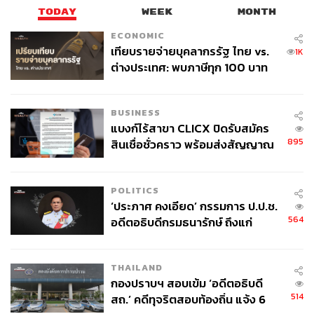
TODAY
WEEK
MONTH
ECONOMIC
เทียบรายจ่ายบุคลากรรัฐ ไทย vs.
1K
ต่างประเทศ: พบภาษีทุก 100 บาท
ของคนไทยใช้ไปกับข้าราชการเฉียด
40 บาท
BUSINESS
แบงก์ไร้สาขา CLICX ปิดรับสมัคร
895
สินเชื่อชั่วคราว พร้อมส่งสัญญาณ
เตือนกลุ่มกู้เงินผิดวัตถุประสงค์-ให้
ข้อมูลเท็จ เตรียมดำเนินคดีเด็ดขาด
POLITICS
‘ประภาศ คงเอียด’ กรรมการ ป.ป.ช.
564
อดีตอธิบดีกรมธนารักษ์ ถึงแก่
อนิจกรรม
THAILAND
กองปราบฯ สอบเข้ม ‘อดีตอธิบดี
514
สถ.’ คดีทุจริตสอบท้องถิ่น แจ้ง 6