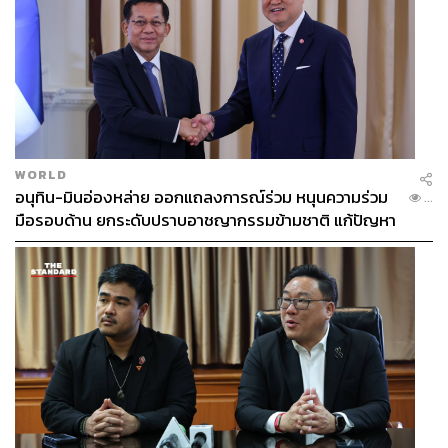
WORLD
อนุทิน-มินอ่องหล่าย ออกแถลงการณ์ร่วม หนุนความร่วม
...
มือรอบด้าน ยกระดับปราบอาชญากรรมข้ามชาติ แก้ปัญหา
หมอกควัน-มลพิษทางน้ำ