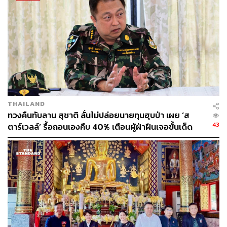
THAILAND
ทวงคืนทับลาน สุชาติ ลั่นไม่ปล่อยนายทุนฮุบป่า เผย ‘ส
43
ตาร์เวลล์’ รื้อถอนเองคืบ 40% เตือนผู้ฝ่าฝืนเจอขั้นเด็ด
ขาด