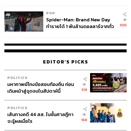
ข้อหาหนัก จ่อชง ป.ป.ช. 12 ส.ค. นี้
POP
Spider-Man: Brand New Day
500
ทำรายได้ 1 พันล้านดอลลาร์จากทั่ว
โลกภายใน 6 วัน
EDITOR'S PICKS
POLITICS
มหากาพย์โกงข้อสอบท้องถิ่น ก่อน
519
เดินหน้าสู่จุดจบในสัปดาห์นี้
POLITICS
เส้นทางคดี 44 สส. ในชั้นศาลฎีกา
168
จะรู้ผลเมื่อไร