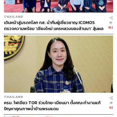
THAILAND
เดินหน้าสู่มรดกโลก ทส. นำทีมผู้เชี่ยวชาญ ICOMOS
162
ตรวจความพร้อม ‘เชียงใหม่ นครหลวงของล้านนา’ ลุ้นผล
พิจารณาปีหน้า
THAILAND
ครม. ไฟเขียว TOR ร่วมไทย-เมียนมา ตั้งคณะทำงานแก้
92
ปัญหาคุณภาพน้ำข้ามพรมแดน