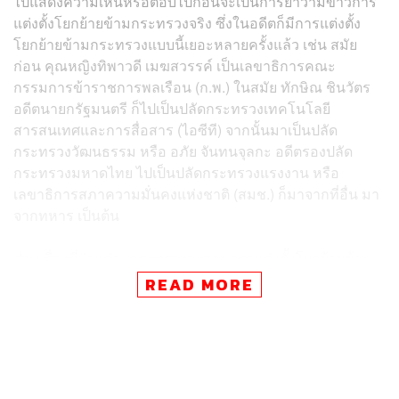
ไปแสดงความเห็นหรือตอบไปก่อนจะเป็นการย้ำว่ามีข่าวการ
แต่งตั้งโยกย้ายข้ามกระทรวงจริง ซึ่งในอดีตก็มีการแต่งตั้ง
โยกย้ายข้ามกระทรวงแบบนี้เยอะหลายครั้งแล้ว เช่น สมัย
ก่อน คุณหญิงทิพาวดี เมฆสวรรค์ เป็นเลขาธิการคณะ
กรรมการข้าราชการพลเรือน (ก.พ.) ในสมัย ทักษิณ ชินวัตร
อดีตนายกรัฐมนตรี ก็ไปเป็นปลัดกระทรวงเทคโนโลยี
สารสนเทศและการสื่อสาร (ไอซีที) จากนั้นมาเป็นปลัด
กระทรวงวัฒนธรรม หรือ อภัย จันทนจุลกะ อดีตรองปลัด
กระทรวงมหาดไทย ไปเป็นปลัดกระทรวงแรงงาน หรือ
เลขาธิการสภาความมั่นคงแห่งชาติ (สมช.) ก็มาจากที่อื่น มา
จากทหาร เป็นต้น
ส่วนเรื่องที่ว่าแต่ละกระทรวงจะสามารถแต่งตั้งโยกย้ายข้าม
กระทรวงกันได้ วิษณุกล่าวว่า สามารถทำได้ สลับอธิบดี สลับ
READ MORE
ปลัดกระทรวง โดยขึ้นอยู่กับเจ้ากระทรวงแต่ละกระทรวง และ
จะต้องหารือกับนายกรัฐมนตรีประกอบด้วย เนื่องจากจะต้องดู
ความเหมาะสมและความจำเป็น รวมถึงจะต้องคำนึงถึงคน
กระทรวงว่าไปแล้วตำแหน่งจะตันอยู่แค่ไหน หรือไม่เจริญ
ก้าวหน้าในกระทรวงนั้นหรือไม่ ก็ต้องมีการผ่องถ่าย ถ้าโยก