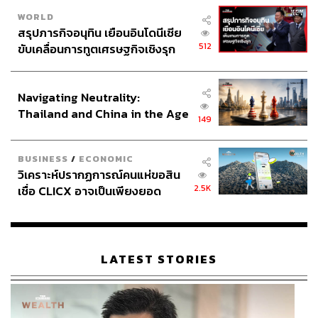
WORLD
สรุปภารกิจอนุทิน เยือนอินโดนีเซีย
512
ขับเคลื่อนการทูตเศรษฐกิจเชิงรุก
ประกาศหุ้นส่วนยุทธศาสตร์ไทย –
อินโดนีเซีย
Navigating Neutrality:
Thailand and China in the Age
149
of a New Global Order
BUSINESS
/
ECONOMIC
วิเคราะห์ปรากฏการณ์คนแห่ขอสิน
2.5K
เชื่อ CLICX อาจเป็นเพียงยอด
ภูเขาน้ำแข็ง ของปัญหาหนี้ครัว
เรือนไทยที่ถูกซุกไว้
LATEST STORIES