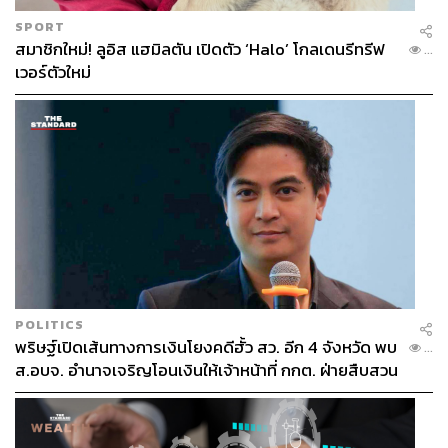
SPORT
สมาชิกใหม่! ลูอิส แฮมิลตัน เปิดตัว ‘Halo’ โกลเดนรีทรีฟ
...
เวอร์ตัวใหม่
POLITICS
พริษฐ์เปิดเส้นทางการเงินโยงคดีฮั้ว สว. อีก 4 จังหวัด พบ
...
ส.อบจ. อำนาจเจริญโอนเงินให้เจ้าหน้าที่ กกต. ฝ่ายสืบสวน