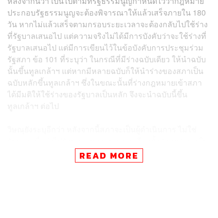
หลังจากนี้ว่า​ เป็นไปตามที่รัฐธรรมนูญกำหนดไว้ว่ากฎหมาย
ประกอบรัฐธรรมนูญจะต้องพิจารณาให้แล้วเสร็จภายใน 180
วัน หากไม่แล้วเสร็จตามกรอบระยะเวลาจะต้องกลับไปใช้ร่าง
ที่รัฐบาลเสนอไป​ แต่ความจริงไม่ได้มีการบังคับว่าจะใช้ร่างที่
รัฐบาลเสนอไป​ แต่มีการเขียนไว้ในข้อบังคับการประชุมร่วม
รัฐสภา ข้อ 101 ที่ระบุว่า ในกรณีที่มีร่างฉบับเดียว ให้นำฉบับ
นั้นขึ้นทูลเกล้าฯ​ แต่หากมีหลายฉบับก็ให้นำร่างของสภาเป็น
ฉบับหลักขึ้นทูลเกล้าฯ​ ซึ่งในขณะนั้นที่ร่างกฎหมายเข้าสภา
ได้มีมติให้ใช้ร่างของรัฐบาลเป็นหลัก จึงจะนำฉบับนี้ขึ้น
ทูลเกล้าฯ ต่อไป
วิษณุ​ยังระบุอีกว่า​ หลังจากนี้สภาจะเป็นผู้ดำเนินการ​ ไม่ใช่
รัฐบาล​ เพื่อส่งไปยังคณะกรรมการการเลือกตั้ง​ (กกต.) ภายใน
ระยะเวลา 15 วัน และ กกต. จะตอบกลับมาภายใน 10 วัน
READ MORE
จากนั้นสภาจะพิจารณาใหม่​ แต่หากไม่ส่งให้ กกต. พิจารณา
จะสามารถนำร่างดังกล่าวขึ้นทูลเกล้าฯ ได้เลยหรือไม่​ ตนก็ยัง
สงสัยในข้อกำหนดนี้ เพราะข้อกำหนดที่เขียนไว้ว่าต้องส่งให้
กกต. เขียนไว้สำหรับกรณีที่สภาได้พิจารณาเสร็จแล้ว แต่
กรณีนี้เมื่อใช้ร่างของรัฐบาลซึ่งเป็นร่างของ กกต. เดิม​ตั้งแต่