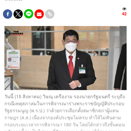
42
วันนี้ (15 สิงหาคม) วิษณุ เครืองาม รองนายกรัฐมนตรี ระบุถึง
กรณีเหตุสภาล่มในการพิจารณาร่างพระราชบัญญัติประกอบ
รัฐธรรมนูญ (พ.ร.ป.) ว่าด้วยการเลือกตั้งสมาชิกสภาผู้แทน
ราษฎร (ส.ส.) เนื่องจากองค์ประชุมไม่ครบ​ ทำให้ไม่ทันตาม
กรอบระยะเวลาการพิจารณา 180 วัน โดยได้กล่าวถึงขั้นตอน