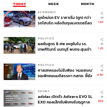
TODAY
WEEK
MONTH
ECONOMIC
ยุคใหม่รถ EV ราคาเริ่ม (ถูก) กว่า
1.6K
รถไฮบริด หลังต้นทุนแบตเตอรี่ลด
ลง - จีนแห่บุกตลาดเกิดใหม่
POLITICS
ผลชันสูตร 8 ศพ เหตุยิงใน รร.
1.2K
เทพศิรินทร์ นนทบุรี พบกระสุนเข้า
จุดสำคัญ ‘ศีรษะ-หน้าอก’ ครูถูกยิง
4 นัด จากระยะไกล
POLITICS
ศาลปกครองไม่รับฟ้อง ‘หมอสรณ’
0.9K
ขอเพิกถอนมติสรรหา กสทช. ชี้ยัง
ไม่ใช่ผู้เดือดร้อนเสียหาย
SPORT
adidas เปิดตัว Adizero EVO SL
893
EXO คอลเล็กชันพิเศษรับฤดูกาล