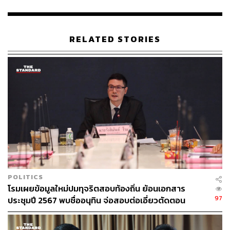
แล้วเสร็จทันเลือกตั้งในเดือนมีนาคม 2566​ เนื่องจากการทำ
ใหม่ก็แค่นำฉบับเดิมมาจัดทำใหม่ ไม่ได้ยากอะไร พร้อมกับ
ระบุว่า 3 วันก็เสร็จ
RELATED STORIES
ส่วนกรณีที่หากไม่มีกฎหมายสำหรับการเลือกตั้ง กรอบระยะ
เวลาในการรักษาการของนายกรัฐมนตรีจะเป็นอย่างไร วิษณุ
ระบุว่าเป็นคนละเรื่องกัน โดยหากการเลือกตั้งใหม่นั้นเกิด
จากการยุบสภา จะต้องมีการจัดการเลือกตั้งภายใน 45 วัน แต่
หากเกิดจากกรณีที่สภาหมดอายุ จะใช้กรอบระยะเวลา 45-60
วัน ส่วนหากไม่มีกฎหมายอะไรมารองรับ ก็สามารถให้ยื้อ
การรักษาการออกไปจากกรอบระยะเวลานั้นได้ เนื่องจากมี
กรอบระยะเวลา 60 วัน และเมื่อเลือกตั้งเสร็จจะต้องรอการ
ประกาศผลอย่างเป็นทางการอีก 2 เดือน ซึ่งขณะนั้นรัฐบาลก็
ยังคงต้องรักษาการอยู่ รวมไปถึงมีระยะเวลาอีก 1 เดือน
POLITICS
ระหว่างการจัดตั้งรัฐบาลและถวายสัตย์ปฏิญาณหลังจากนั้น
โรมเผยข้อมูลใหม่ปมทุจริตสอบท้องถิ่น ย้อนเอกสาร
รัฐบาลรักษาการจึงจะพ้นจากตำแหน่งไป
97
ประชุมปี 2567 พบชื่ออนุทิน จ่อสอบต่อเอี่ยวตัดตอน
ม.บูรพา หรือไม่
วิษณุ​ยังชี้แจงอีกว่า ต่อให้ไม่มีกฎหมายลูกฉบับใด กรอบระยะ