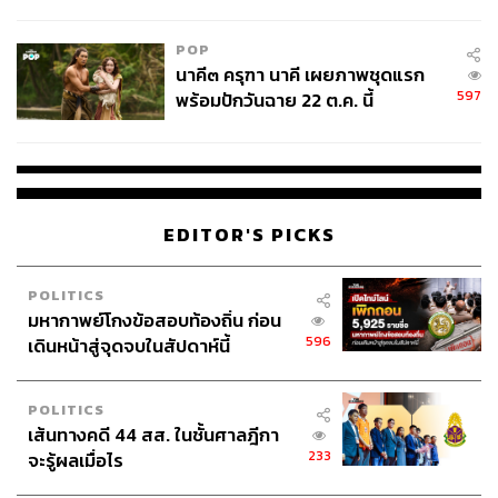
College Football
POP
นาคี๓ ครุฑา นาคี เผยภาพชุดแรก
597
พร้อมปักวันฉาย 22 ต.ค. นี้
EDITOR'S PICKS
POLITICS
มหากาพย์โกงข้อสอบท้องถิ่น ก่อน
596
เดินหน้าสู่จุดจบในสัปดาห์นี้
POLITICS
เส้นทางคดี 44 สส. ในชั้นศาลฎีกา
233
จะรู้ผลเมื่อไร