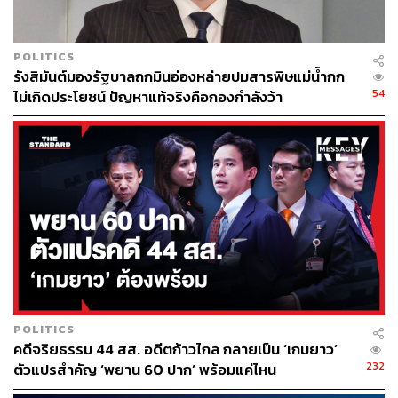
POLITICS
รังสิมันต์มองรัฐบาลถกมินอ่องหล่ายปมสารพิษแม่น้ำกก
43
54
ไม่เกิดประโยชน์ ปัญหาแท้จริงคือกองกำลังว้า
ABOUT THE AUTHOR
THE STANDARD TEAM
กองบรรณาธิการ THE STANDARD
POLITICS
คดีจริยธรรม 44 สส. อดีตก้าวไกล กลายเป็น ‘เกมยาว’
232
ตัวแปรสำคัญ ‘พยาน 60 ปาก’ พร้อมแค่ไหน