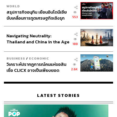
WORLD
สรุปภารกิจอนุทิน เยือนอินโดนีเซีย
553
ขับเคลื่อนการทูตเศรษฐกิจเชิงรุก
ประกาศหุ้นส่วนยุทธศาสตร์ไทย –
อินโดนีเซีย
Navigating Neutrality:
Thailand and China in the Age
188
of a New Global Order
BUSINESS
/
ECONOMIC
วิเคราะห์ปรากฏการณ์คนแห่ขอสิน
2.6K
เชื่อ CLICX อาจเป็นเพียงยอด
ภูเขาน้ำแข็ง ของปัญหาหนี้ครัว
เรือนไทยที่ถูกซุกไว้
LATEST STORIES