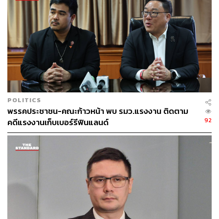
เวลาของการดำรงตำแหน่งรัฐบาลก็ยังคงเป็นไปในลักษณะนี้​
สำหรับการเลือกตั้งก็มีไว้เฉพาะสำหรับการเลือกตั้ง​ และ
กรอบระยะเวลายังคงเดินต่อไปโดยไม่เกี่ยวข้องอะไรกับ
กฎหมายลูก
โดยวิษณุ​ไม่ขอแสดงความคิดเห็นถึงกระแสวิพากษ์วิจารณ์
การที่สภาล่มในการพิจารณากฎหมายลูก โดยขอให้สังคม
วิจารณ์กันไป ตนจะมาวิจารณ์ต่อได้อย่างไร
POLITICS
เมื่อผู้สื่อข่าวถามย้ำว่า เหตุการณ์ดังกล่าวทำให้สภาดูไม่สง่า
พรรคประชาชน-คณะก้าวหน้า พบ รมว.แรงงาน ติดตาม
งามโดยใช้วิธีแบบนี้หรือไม่ วิษณุกล่าวว่า ขอให้ไปถามคนที่
92
คดีแรงงานเก็บเบอร์รีฟินแลนด์
เกี่ยวข้องก็แล้วกัน ทั้งฝ่ายค้านและฝ่ายรัฐบาล หรือฝ่ายไหนที่
ทำให้สภาไม่ครบองค์ประชุม
TAGS:
สมาชิกสภาผู้แทนราษฎร (สส.)
วิษณุ เครืองาม
สภาล่ม