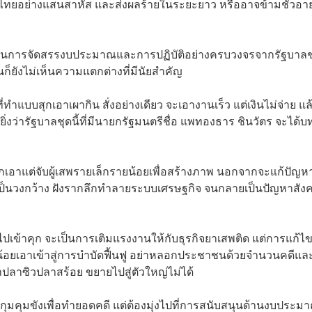
คนไทยอย่างแสนสาหัส และส่งผลร้ายในระยะยาว หรืออาจข้ามชั่วอา
ดๆ ในการจัดสรรงบประมาณและการปฏิบัติอย่างครบวงจรจากรัฐบาลช
็ยังไม่เห็นความแตกต่างที่มีนัยสำคัญ
่ทำแบบสุกเอาเผากิน สั่งอย่างเดียว จะเอางานเร็ว แต่เงินไม่จ่าย แล
่งว่ารัฐบาลชุดนี้ที่มีนายกรัฐมนตรีชื่อ แพทองธาร ชินวัตร จะได้บ
เอาแต่จับผู้เสพรายเล็กรายน้อยเพื่อสร้างภาพ นอกจากจะแก้ปัญห
ป็นวงกว้าง ฝังรากลึกทำลายระบบเศรษฐกิจ จนกลายเป็นปัญหาสังค
ไปเข้าคุก จะเป็นการเติมแรงงานให้กับธุรกิจยาเสพติด แต่การแก้ไ
ตัวน้อยเอาเข้าสู่การบำบัดฟื้นฟู อย่าหลอกประชาชนด้วยจำนวนคดีแล
งหาปลาซิวปลาสร้อย ขยายไปสู่ตัวใหญ่ไม่ได้
จับกุมคุมขังเพื่อทำยอดคดี แต่ต้องมุ่งไปที่การสนับสนุนด้านงบประ