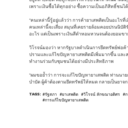
เพราะเงินซื้อได้ทุกอย่าง ซื้อความเป็นอภิสิทธิ์ชนได้ท
“คนเหล่านี้รู้อยู่แล้วว่า การค้ายาเสพติดเป็นอะไรที
คนเหล่านี้จะเสี่ยง สมุนที่เคยรายล้อมคอยปรนนิบัติ
อะไร แต่เป็นเพราะเงินสีดำหอมหวนจนต้องยอมขายว
วิโรจน์มองว่า หากรัฐบาลดำเนินการยึดทรัพย์พ่อค
ปรามและแก้ไขปัญหายาเสพติดมีเพิ่มมากขึ้น และสา
ทำงานร่วมกับชุมชนได้อย่างมีประสิทธิภาพ
“ผมขอย้ำว่า การจะแก้ไขปัญหายาเสพติด ท่านนายกฯ 
บำบัด ผู้ค้าต้องตามยึดทรัพย์ให้หมด กลายเป็นยาจกใ
TAGS:
รัฐสภา
ยาเสพติด
วิโรจน์ ลักขณาอดิศร
ก
การแก้ไขปัญหายาเสพติด