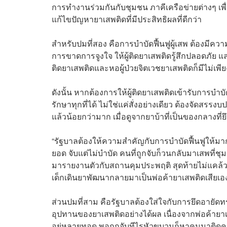
การทำงานร่วมกันกับชุมชน ภาคีเครือข่ายต่างๆ เพื
แก้ไขปัญหายาเสพติดที่มีประสิทธิผลที่ดีกว่า
สำหรับปมที่สอง คือการบำบัดฟื้นฟูผู้เสพ ต้องมีควา
การขาดการจูงใจ ให้ผู้ติดยาเสพติดรู้สึกปลอดภัย 
ติดยาเสพติดและหอผู้ป่วยจิตเวชยาเสพติดก็มีไม่เพี
ดังนั้น หากต้องการให้ผู้ติดยาเสพติดเข้ารับการ
รักษาทุกที่ได้ ไม่ใช่แค่สั่งอย่างเดียว ต้องจัดสรร
แล้วน้อยกว่ามาก เมื่อดูจากยาบ้าที่เป็นของกลางที่ย
“รัฐบาลต้องให้ความสำคัญกับการบำบัดฟื้นฟูให้มากก
ยอด จับแต่ไม่บำบัด คนที่ถูกจับก็วนกลับมาเสพที่ช
มารายงานตัวกับสถานคุมประพฤติ สุดท้ายไม่แคล้วต้
เด็กเดินยาพัฒนากลายมาเป็นพ่อค้ายาเสพติดเสียเอง
ส่วนปมที่สาม คือรัฐบาลต้องใส่ใจกับการยึดอายัดทร
อุปทานของยาเสพติดอย่างได้ผล เนื่องจากพ่อค้ายา
อยู่หลายทอด พอถูกจับทีไรหัวขบวนก็หาคนมาติดคุกแท