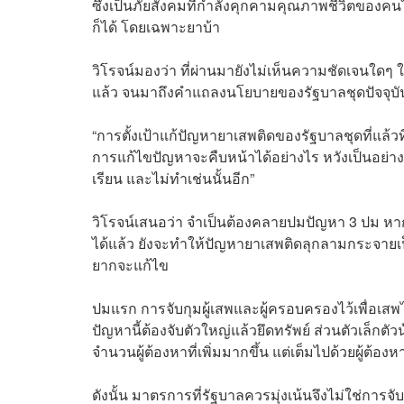
ซึ่งเป็นภัยสังคมที่กำลังคุกคามคุณภาพชีวิตของ
ก็ได้ โดยเฉพาะยาบ้า
วิโรจน์มองว่า ที่ผ่านมายังไม่เห็นความชัดเจนใ
แล้ว จนมาถึงคำแถลงนโยบายของรัฐบาลชุดปัจจุบันก
“การตั้งเป้าแก้ปัญหายาเสพติดของรัฐบาลชุดที่แล้วที
การแก้ไขปัญหาจะคืบหน้าได้อย่างไร หวังเป็นอย่างยิ
เรียน และไม่ทำเช่นนั้นอีก”
วิโรจน์เสนอว่า จำเป็นต้องคลายปมปัญหา 3 ปม หาก
ได้แล้ว ยังจะทำให้ปัญหายาเสพติดลุกลามกระจายเ
ยากจะแก้ไข
ปมแรก การจับกุมผู้เสพและผู้ครอบครองไว้เพื่อเสพ
ปัญหานี้ต้องจับตัวใหญ่แล้วยึดทรัพย์ ส่วนตัวเล็ก
จำนวนผู้ต้องหาที่เพิ่มมากขึ้น แต่เต็มไปด้วยผู้ต้อ
ดังนั้น มาตรการที่รัฐบาลควรมุ่งเน้นจึงไม่ใช่การ