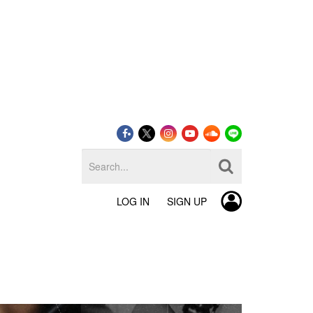
LOG IN
SIGN UP