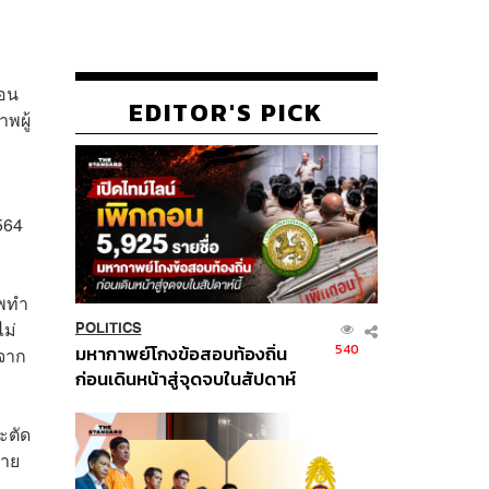
้อน
EDITOR'S PICK
พผู้
564
สพทำ
ไม่
POLITICS
540
มหากาพย์โกงข้อสอบท้องถิ่น
 จาก
ก่อนเดินหน้าสู่จุดจบในสัปดาห์
นี้
ะตัด
่าย
ๆ