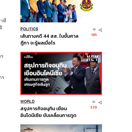
าที่
ี
POLITICS
185
เส้นทางคดี 44 สส. ในชั้นศาล
ฎีกา จะรู้ผลเมื่อไร
าร
การ
ย
WORLD
529
สรุปภารกิจอนุทิน เยือน
อินโดนีเซีย ขับเคลื่อนการทูต
เศรษฐกิจเชิงรุก ประกาศหุ้น
ส่วนยุทธศาสตร์ไทย –