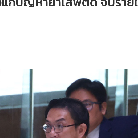
างแก้ปัญหายาเสพติด จับราย