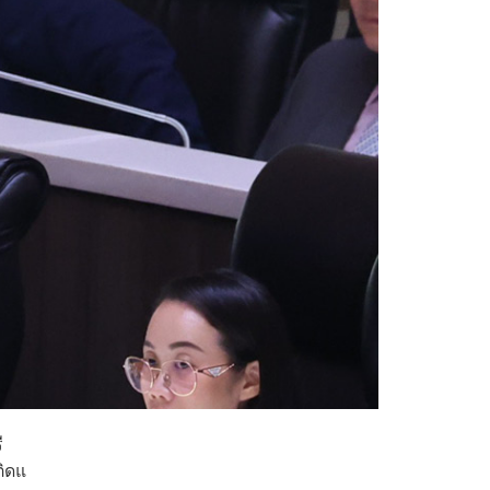
ี
ติดแ