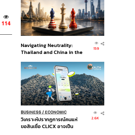
อินโดนีเซีย
114
Navigating Neutrality:
159
Thailand and China in the
Age of a New Global
Order
BUSINESS
/
ECONOMIC
2.6K
วิเคราะห์ปรากฏการณ์คนแห่
ขอสินเชื่อ CLICX อาจเป็น
เพียงยอดภูเขาน้ำแข็ง ของ