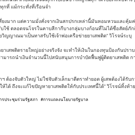
ุกที่ แม้กระทั่งที่เรือนจำ
่เสี่ยงมาก แต่ความมั่งคั่งจากเงินสกปรกเหล่านี้มันหอมหวนและคุ้มค่
รับใช้ ตลอดจนโจรในคาบสีกากีบางกลุ่มบางก้อนที่ไม่ได้ซื่อสัตย์ภักด
ิญญาณมาเป็นทาสรับใช้เจ้าพ่อเครือข่ายยาเสพติด” วิโรจน์ระบุ
้ายาเสพติดรายใหญ่อย่างจริงจัง จะทำให้เงินในกองทุนป้องกันปราบ
มารถนำเงินจำนวนนี้ไปสนับสนุนการบำบัดฟื้นฟูผู้ติดยาเสพติด ก
ต้องจับตัวใหญ่ ไม่ใช่จับตัวเล็กมาตีตราทำยอด ผู้เสพต้องได้รับ
ห้ได้ ถึงจะแก้ไขปัญหายาเสพติดให้กับประเทศนี้ได้” วิโรจน์ทิ้งท้า
ารประชุมร่วมรัฐสภา
การแถลงนโยบายรัฐบาล