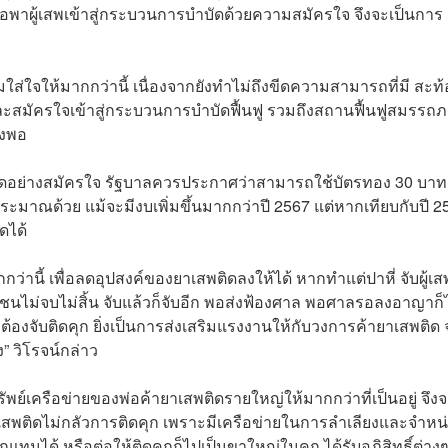
่อพาผู้เสพเข้าสู่กระบวนการบำบัดด้วยความสมัครใจ จึงจะเป็นการ
มใส่ใจให้มากกว่านี้ เนื่องจากยังทำไม่ถึงขีดความสามารถที่มี สะท
และสมัครใจเข้าสู่กระบวนการบำบัดฟื้นฟู รวมถึงสถานฟื้นฟูสมรรถภา
ยงพอ
บำบัดอย่างสมัครใจ รัฐบาลควรประกาศว่าสามารถใช้บัตรทอง 30 บาท
งบประมาณด้วย แม้จะมีงบเพิ่มขึ้นมากกว่าปี 2567 แต่หากเทียบกับปี 2
ึดได้
ว่านี้ เพื่อลดอุปสงค์ของยาเสพติดลงให้ได้ หากทำแต่ปาหี่ จับผู้เ
ุมชนไม่จบไม่สิ้น จับแล้วก็จับอีก พอส่งฟ้องศาล พอศาลรอลงอาญาก็
องจับติดคุก ยิ่งเป็นการส่งเสริมแรงงานให้กับวงการค้ายาเสพติด
” วิโรจน์กล่าว
ัพย์เครือข่ายของพ่อค้ายาเสพติดรายใหญ่ให้มากกว่าที่เป็นอยู่ จึงจ
เสพติดไม่กลัวการติดคุก เพราะมีเครือข่ายในการลำเลียงและจำหน
นได้ หรือต่อให้ติดคุกก็ไปเป็นขาใหญ่ในคุก ได้รับอภิสิทธิ์ต่าง