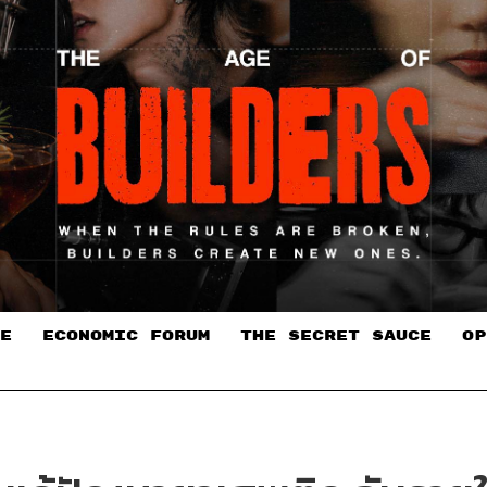
E
ECONOMIC FORUM
THE SECRET SAUCE​
OP