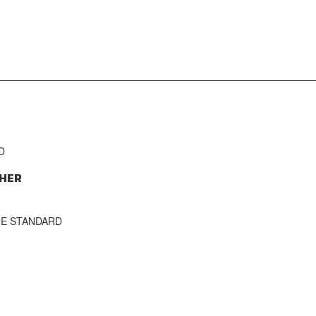
D
HER
THE STANDARD