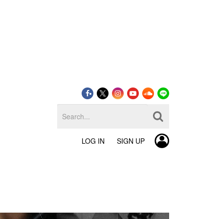
LOG IN
SIGN UP