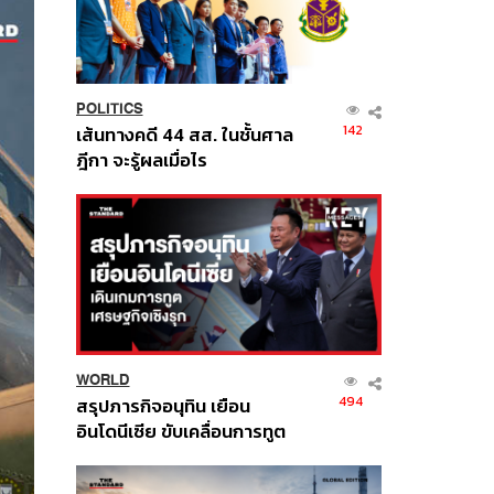
POLITICS
142
เส้นทางคดี 44 สส. ในชั้นศาล
ฎีกา จะรู้ผลเมื่อไร
WORLD
494
สรุปภารกิจอนุทิน เยือน
อินโดนีเซีย ขับเคลื่อนการทูต
เศรษฐกิจเชิงรุก ประกาศหุ้น
ส่วนยุทธศาสตร์ไทย –