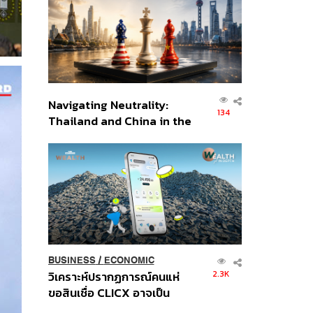
อินโดนีเซีย
Navigating Neutrality:
134
Thailand and China in the
Age of a New Global
Order
BUSINESS
/
ECONOMIC
2.3K
วิเคราะห์ปรากฏการณ์คนแห่
ขอสินเชื่อ CLICX อาจเป็น
เพียงยอดภูเขาน้ำแข็ง ของ