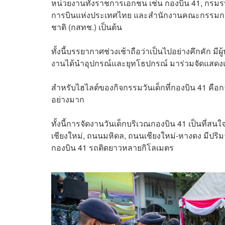
หน่วยงานทั้งราชการเอกชน เช่น กองบิน 41, กรมรบพ
การบินแห่งประเทศไทย และสำนักงานคณะกรรมกา
ชาติ (กสทช.) เป็นต้น
ทั้งนี้บรรยากาศช่วงเช้าถือว่าเป็นไปอย่างคึกคัก มี
งานได้นำอุปกรณ์และยุทโธปกรณ์ มาร่วมจัดแสดงแล
สำหรับไฮไลต์ของกิจกรรมวันเด็กที่กองบิน 41 คือก
อย่างมาก
ทั้งนี้การจัดงานวันเด็กบริเวณกองบิน 41 เป็นที
เชียงใหม่, ถนนมหิดล, ถนนเชียงใหม่-หางดง มีป
กองบิน 41 รถติดยาวหลายกิโลเมตร