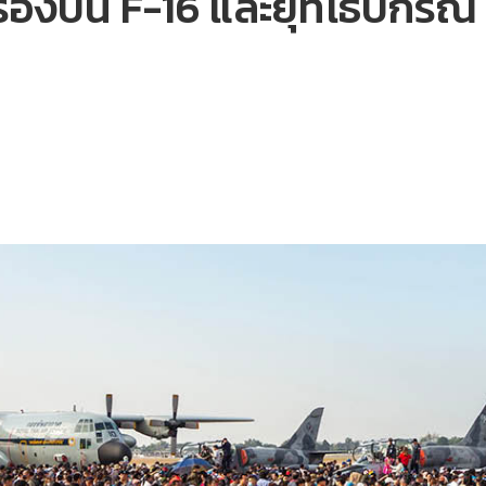
รื่องบิน F-16 และยุทโธปกรณ