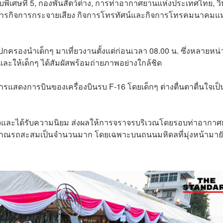
ิเศษที่ 5, กองพันสัตว์ต่าง, การท่าอากาศยานแห่งประเทศไทย, วิ
รกิจการกระจายเสียง กิจการโทรทัศน์และกิจการโทรคมนาคมแห
ผู้ปกครองนำเด็กๆ มาเที่ยวงานตั้งแต่ก่อนเวลา 08.00 น. ซึ่งหลายหน่
ะให้เด็กๆ ได้สัมผัสพร้อมถ่ายภาพอย่างใกล้ชิด
ารแสดงการบินของเครื่องบินรบ F-16 โดยเด็กๆ ต่างตื่นตาตื่นใจเป็
่สนใจและได้รับความนิยม ส่งผลให้การจราจรบริเวณโดยรอบท่าอากา
ริมาณรถสะสมเป็นจำนวนมาก โดยเฉพาะบนถนนมหิดลที่มุ่งหน้ามาย