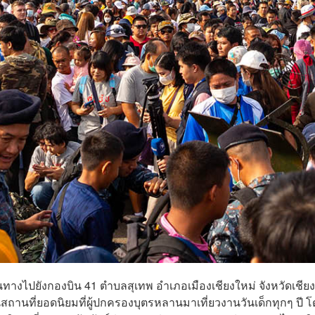
างไปยังกองบิน 41 ตำบลสุเทพ อำเภอเมืองเชียงใหม่ จังหวัดเชียง
นสถานที่ยอดนิยมที่ผู้ปกครองบุตรหลานมาเที่ยวงานวันเด็กทุกๆ ปี โ