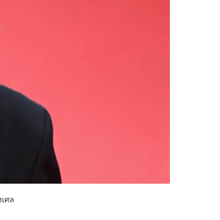
่งเศล