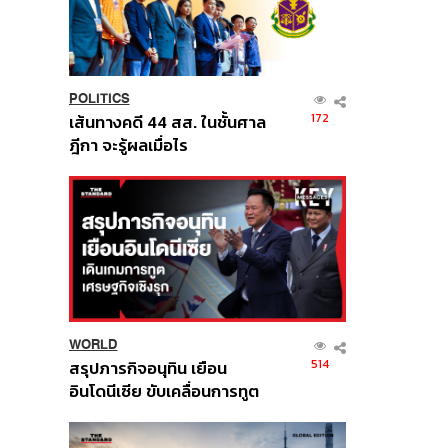
POLITICS
172
เส้นทางคดี 44 สส. ในชั้นศาล
ฎีกา จะรู้ผลเมื่อไร
WORLD
514
สรุปภารกิจอนุทิน เยือน
อินโดนีเซีย ขับเคลื่อนการทูต
เศรษฐกิจเชิงรุก ประกาศหุ้น
ส่วนยุทธศาสตร์ไทย –