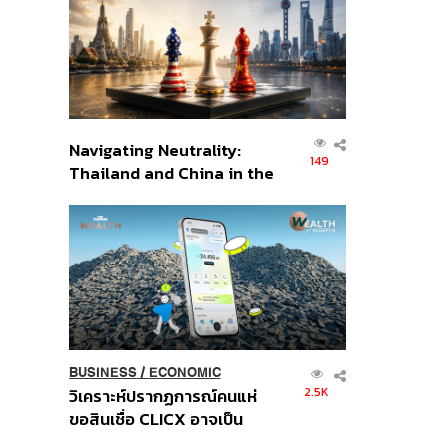
อินโดนีเซีย
Navigating Neutrality:
149
Thailand and China in the
Age of a New Global
Order
BUSINESS
/
ECONOMIC
2.5K
วิเคราะห์ปรากฏการณ์คนแห่
ขอสินเชื่อ CLICX อาจเป็น
เพียงยอดภูเขาน้ำแข็ง ของ