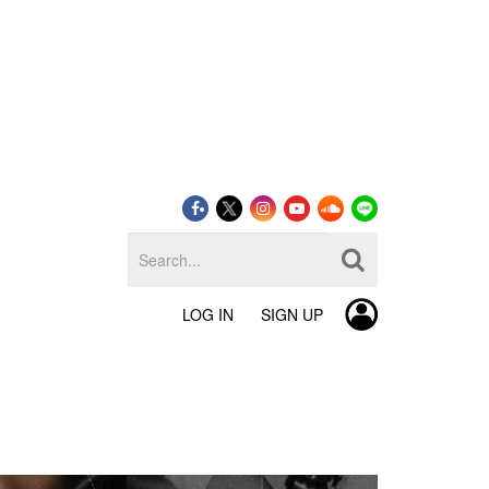
LOG IN
SIGN UP