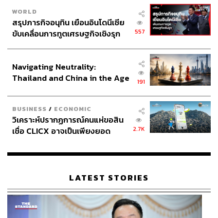
WORLD
สรุปภารกิจอนุทิน เยือนอินโดนีเซีย
557
ขับเคลื่อนการทูตเศรษฐกิจเชิงรุก
ประกาศหุ้นส่วนยุทธศาสตร์ไทย –
อินโดนีเซีย
Navigating Neutrality:
Thailand and China in the Age
ภาพและเรื่อง: พงศ์มนัส ทาศิริ
191
of a New Global Order
TAGS:
น้ำท่วม
เชียงใหม่
โบราณสถาน
น้ำท่วมขัง
BUSINESS
/
ECONOMIC
แม่น้ำปิง
เวียงกุมกาม
วิเคราะห์ปรากฏการณ์คนแห่ขอสิน
2.7K
เชื่อ CLICX อาจเป็นเพียงยอด
ภูเขาน้ำแข็ง ของปัญหาหนี้ครัว
เรือนไทยที่ถูกซุกไว้
LATEST STORIES
548