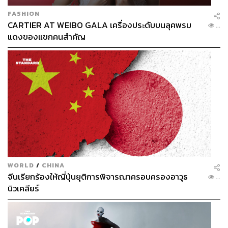
FASHION
CARTIER AT WEIBO GALA เครื่องประดับบนลุคพรม
...
แดงของแขกคนสำคัญ
WORLD
/
CHINA
จีนเรียกร้องให้ญี่ปุ่นยุติการพิจารณาครอบครองอาวุธ
...
นิวเคลียร์