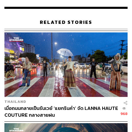
นอกจากนี้ยังเตรียมการป้องกันปัญหากระแสน้ำจากแม่น้ำปิง
และลำคลองต่างๆ ที่อยู่โดยรอบพัดเข้ามายังโบราณสถานจน
เกิดความเสียหาย โดยจะปลูกต้นไม้ไว้เป็นแนวป้องกันกระแส
RELATED STORIES
น้ำ แต่จะไม่สร้างกำแพงคอนกรีต เพราะจะทำให้ไม่สวยงาม
เวียงกุมกามตั้งอยู่บนพื้นที่ลุ่มต่ำด้านทิศตะวันออกของแม่น้ำ
ปิง แต่ถูกตะกอนดินจากการเปลี่ยนทางของแม่น้ำปิงทับถมจน
สูญหายไป ก่อนจะค้นพบภายหลัง จนมีชื่อเรียกว่า ‘เมือง
โบราณใต้พิภพ’ ในวันที่ 7 ตุลาคมนี้ อำเภอสารภีร่วมกับกลุ่ม
จิตอาสาจะจัดกิจกรรมทำความสะอาดบริเวณพื้นที่โบราณ
สถานที่ได้รับผลกระทบ
THAILAND
เมื่อถนนกลายเป็นรันเวย์ ‘แยกรินคำ’ จัด LANNA HAUTE
968
COUTURE กลางสายฝน