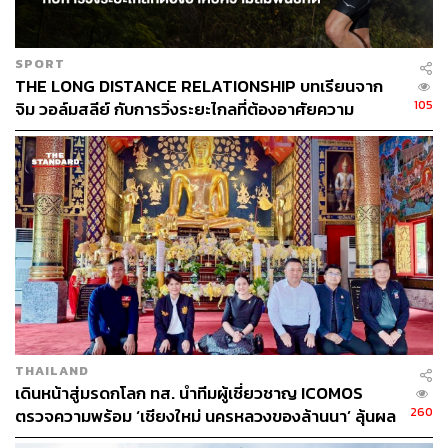
SPORT
THE LONG DISTANCE RELATIONSHIP บทเรียนจาก
105
จิม วอล์มสลีย์ กับการวิ่งระยะไกลที่ต้องอาศัยความ
สัมพันธ์ที่ดี
THAILAND
เดินหน้าสู่มรดกโลก ทส. นำทีมผู้เชี่ยวชาญ ICOMOS
260
ตรวจความพร้อม ‘เชียงใหม่ นครหลวงของล้านนา’ ลุ้นผล
พิจารณาปีหน้า