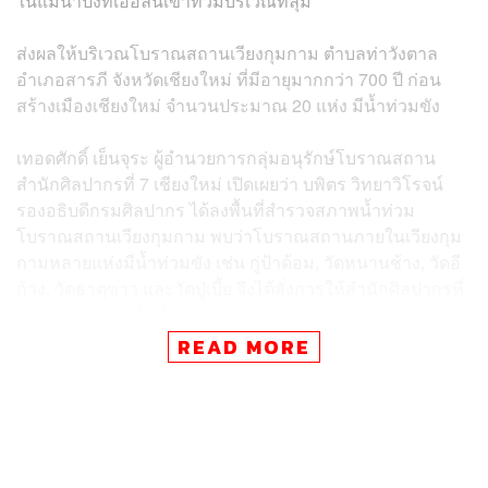
ในแม่น้ำปิงที่เอ่อล้นเข้าท่วมบริเวณที่ลุ่ม
ส่งผลให้บริเวณโบราณสถานเวียงกุมกาม ตำบลท่าวังตาล
อำเภอสารภี จังหวัดเชียงใหม่ ที่มีอายุมากกว่า 700 ปี ก่อน
สร้างเมืองเชียงใหม่ จำนวนประมาณ 20 แห่ง มีน้ำท่วมขัง
เทอดศักดิ์ เย็นจุระ ผู้อำนวยการกลุ่มอนุรักษ์โบราณสถาน
สำนักศิลปากรที่ 7 เชียงใหม่ เปิดเผยว่า บพิตร วิทยาวิโรจน์
รองอธิบดีกรมศิลปากร ได้ลงพื้นที่สำรวจสภาพน้ำท่วม
โบราณสถานเวียงกุมกาม พบว่าโบราณสถานภายในเวียงกุม
กามหลายแห่งมีน้ำท่วมขัง เช่น กู่ป้าด้อม, วัดหนานช้าง, วัดอี
ก้าง, วัดธาตุขาว และวัดปู่เบี้ย จึงได้สั่งการให้สำนักศิลปากรที่
7 ดำเนินการสูบน้ำที่ท่วมขังออก
READ MORE
ทั้งนี้ โบราณสถานในเวียงกุมกามที่มีน้ำท่วมขังต้องแยกออก
เป็น 2 กลุ่ม คือ
โบราณสถานที่อยู่ต่ำกว่าระดับพื้นดิน เกิดจากการขุด
ค้นลึกลงไปจากผิวดินมากกว่า 1 เมตร เช่น วัดกู่ป้าด้อม,