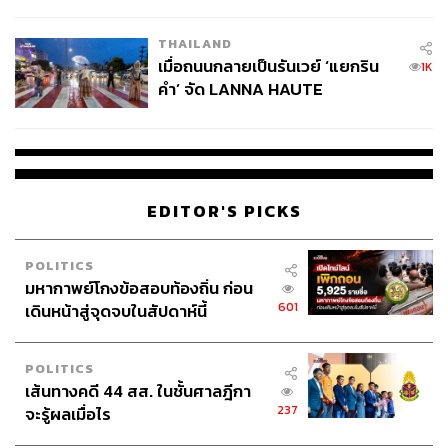
College Football
THAILAND
เมื่อถนนกลายเป็นรันเวย์ ‘แยกริน
1K
คำ’ จัด LANNA HAUTE
COUTURE กลางสายฝน
EDITOR'S PICKS
POLITICS
มหากาพย์โกงข้อสอบท้องถิ่น ก่อน
601
เดินหน้าสู่จุดจบในสัปดาห์นี้
POLITICS
เส้นทางคดี 44 สส. ในชั้นศาลฎีกา
237
จะรู้ผลเมื่อไร