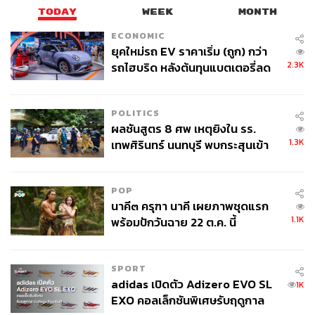
TODAY
WEEK
MONTH
ECONOMIC
ยุคใหม่รถ EV ราคาเริ่ม (ถูก) กว่า
2.3K
รถไฮบริด หลังต้นทุนแบตเตอรี่ลด
ลง - จีนแห่บุกตลาดเกิดใหม่
POLITICS
ผลชันสูตร 8 ศพ เหตุยิงใน รร.
1.3K
เทพศิรินทร์ นนทบุรี พบกระสุนเข้า
จุดสำคัญ ‘ศีรษะ-หน้าอก’ ครูถูกยิง
4 นัด จากระยะไกล
POP
นาคี๓ ครุฑา นาคี เผยภาพชุดแรก
1.1K
พร้อมปักวันฉาย 22 ต.ค. นี้
SPORT
adidas เปิดตัว Adizero EVO SL
1K
EXO คอลเล็กชันพิเศษรับฤดูกาล