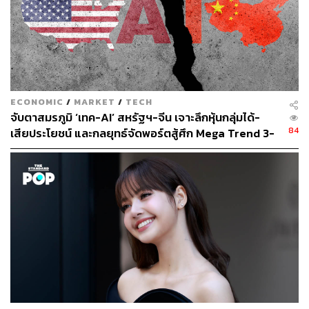
พร้อมๆ ไปกับการปฏิรูปเชิงลึก เพื่อปรับปรุงประสิทธิภาพของ
ตลาดในระยะยาว
ประการต่อมา
การปรับโมเดลเศรษฐกิจเชิงโครงสร้าง
ศ.
ดร.หลินอี้ฟู ย้ำว่า จีนกำลังอยู่ระหว่างการเปลี่ยนแปลงพลิก
โฉมโครงสร้างทางเศรษฐกิจ เพื่อมุ่งเน้น ‘พลังการผลิตที่มี
ECONOMIC
/
MARKET
/
TECH
คุณภาพใหม่’ (New Quality Productive Forces) โดยมี
จับตาสมรภูมิ ‘เทค-AI’ สหรัฐฯ-จีน เจาะลึกหุ้นกลุ่มได้-
อุตสาหกรรม ‘สามใหม่’ (New Three Industries) เป็นเป้า
84
เสียประโยชน์ และกลยุทธ์จัดพอร์ตสู้ศึก Mega Trend 3-
หมายหลัก ได้แก่ รถยนต์ไฟฟ้า (EV) แบตเตอรี่ลิเธียมไอออน
5 ปีข้างหน้า
และเซลล์แสงอาทิตย์ (Solar Photovoltaic) ขณะเดียวกันก็
จำเป็นต้องยกระดับอุตสาหกรรมดั้งเดิมให้มีความทันสมัยและ
มีประสิทธิภาพมากขึ้น ในการปรับเปลี่ยนเชิงโครงสร้าง
ขนานใหญ่นี้ย่อมจะส่งผลกระทบต่ออัตราการเติบโตที่แผ่วลง
ในระยะสั้น แต่ก็เป็นความจำเป็นที่ต้องทนเจ็บเพื่อการเติบโต
อย่างแข็งแกร่งในระยะยาว
ในหลายทศวรรษที่ผ่านมา จีนเคยมีตัวเลขอัตราการเติบโต
GDP ที่สูงกว่าสหรัฐฯ อย่างมาก ซึ่ง ศ. ดร.หลินอี้ฟู ยอมรับว่า