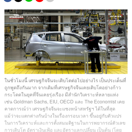
ในชั่วโมงนี้ เศรษฐกิจจีนจะเติบโตต่อไปอย่างไร เป็นประเด็นที่
ถูกพูดถึงกันมาก จากเดิมที่เศรษฐกิจจีนเคยเติบโตอย่างก้าว
กระโดดในยุคที่จีนเคยรุ่งเรือง มีสำนักวิเคราะห์หลายแห่ง
เช่น Goldman Sachs, EIU, OECD และ The Economist เคย
คาดการณ์ว่า เศรษฐกิจจีนจะแซงหน้าสหรัฐฯ ได้ในที่สุด
แม้ว่าจะแตกต่างกันบ้างในเรื่องกรอบเวลา ขึ้นอยู่กับตัวแปร
ในการวิเคราะห์และการตั้งสมมติฐานในการพยากรณ์ตัวเลข
การเติบโต อัตราเงินเฟ้อ และอัตราแลกเปลี่ยน เป็นต้น (โดย