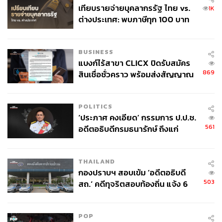
เทียบรายจ่ายบุคลากรรัฐ ไทย vs.
เน้นสร้างความมั่นใจและกระตุ้นกิจกรรมทางเศรษฐกิจ ตลอด
1K
ต่างประเทศ: พบภาษีทุก 100 บาท
จนการสร้างงานเพื่อสร้างรายได้ให้ผู้บริโภคจีนมีกำลังซื้อ
ของคนไทยใช้ไปกับข้าราชการเฉียด
อย่างต่อเนื่อง
40 บาท
BUSINESS
3. ปัจจัยในภาคบริการ
จีนกำลังเปลี่ยนไปสู่เศรษฐกิจที่เน้น
แบงก์ไร้สาขา CLICX ปิดรับสมัคร
ภาคบริการมากขึ้น โดยเฉพาะเศรษฐกิจแพลตฟอร์ม รวมทั้ง
869
สินเชื่อชั่วคราว พร้อมส่งสัญญาณ
ภาคการเงิน การดูแลสุขภาพ การศึกษา และการท่องเที่ยว
เตือนกลุ่มกู้เงินผิดวัตถุประสงค์-ให้
ซึ่งเน้นทั้งการส่งเสริมให้คนจีนเที่ยวจีน และดึงดูดนักท่อง
ข้อมูลเท็จ เตรียมดำเนินคดีเด็ดขาด
เที่ยวต่างชาติมาเที่ยวจีน เช่น นโยบายฟรีวีซ่า โดยคาดหวัง
POLITICS
ให้นักท่องเที่ยวต่างชาติเดินทางเข้ามาจับจ่ายใช้เงินภายใน
‘ประภาศ คงเอียด’ กรรมการ ป.ป.ช.
ประเทศจีนมากขึ้น เพื่อเป็นแรงขับเคลื่อนภาคการบริโภค
561
อดีตอธิบดีกรมธนารักษ์ ถึงแก่
ของจีนต่อไป (ทั้งนี้ ผลของนโยบายฟรีวีซ่าของรัฐบาลจีน
อนิจกรรม
ทำให้สถิตินักท่องเที่ยวต่างชาติเดินทางเข้าไปประเทศจีนเพิ่ม
THAILAND
สูงขึ้นร้อยละ 129.9 ในรอบ 7 เดือนของปีนี้)
กองปราบฯ สอบเข้ม ‘อดีตอธิบดี
503
สถ.’ คดีทุจริตสอบท้องถิ่น แจ้ง 6
4. ปัจจัยด้านนโยบายรัฐเน้นการกระจายความเจริญสู่ชนบท
ข้อหาหนัก จ่อชง ป.ป.ช. 12 ส.ค. นี้
รัฐบาลจีนเน้นพัฒนาความเป็นเมืองให้กับชนบท ภายใต้
นโยบาย ‘ฟื้นฟูชนบท’ (Rural Revitalization) เพื่อกระจาย
POP