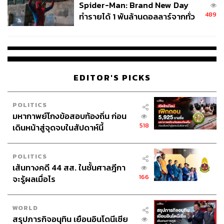
ความเจริญ สร้างงาน สร้างอาชีพ และสร้างรายได้ให้กับชาว
Spider-Man: Brand New Day
จีนในชนบท ซึ่งมีศักยภาพที่จะเป็นพลังผู้บริโภคระลอกใหม่
489
ทำรายได้ 1 พันล้านดอลลาร์จากทั่ว
ของเศรษฐกิจจีนต่อไป นอกจากนี้รัฐบาลจีนทุ่มงบลงทุนใน
โลกภายใน 6 วัน
ด้านโครงสร้างพื้นฐานอย่างต่อเนื่อง โดยเฉพาะการสร้าง
โครงข่ายการขนส่งที่ทันสมัยและครอบคลุมทั่วทั้งประเทศ
เพื่อให้ชาวจีนในชนบทมีคุณภาพชีวิตที่ดีขึ้น
EDITOR'S PICKS
ปัจจัยทั้ง 4 ด้านที่กล่าวมานั้นล้วนมีความเชื่อมโยงและส่ง
เสริมกันและกัน เช่น ความก้าวหน้าทางเทคโนโลยีจะช่วย
POLITICS
เพิ่มประสิทธิภาพการผลิตและสร้างสรรค์ผลิตภัณฑ์ใหม่ๆ ใน
มหากาพย์โกงข้อสอบท้องถิ่น ก่อน
ขณะที่การลงทุนด้านโครงสร้างพื้นฐานของภาครัฐจะช่วย
518
เดินหน้าสู่จุดจบในสัปดาห์นี้
รองรับกิจกรรมทางเศรษฐกิจที่ทันสมัย และเพิ่มช่องทางในรูป
แบบใหม่ๆ ในการเข้าถึงตลาดได้มากขึ้น เป็นต้น ทั้งหมดนี้จึง
เป็นตัวแปรสำคัญต่อการเติบโตทางเศรษฐกิจของจีนอย่างต่อ
POLITICS
เส้นทางคดี 44 สส. ในชั้นศาลฎีกา
เนื่อง
166
จะรู้ผลเมื่อไร
ทั้งนี้ ศ. ดร.หลินอี้ฟู ยอมรับว่า เศรษฐกิจของจีนต้องเผชิญกับ
อุปสรรคต่างๆ อย่างหนักหน่วงในช่วงที่ผ่านมา เช่น ความ
WORLD
ตึงเครียดทางการค้ากับสหรัฐฯ เศรษฐกิจโลกที่ชะลอตัว และ
สรุปภารกิจอนุทิน เยือนอินโดนีเซีย