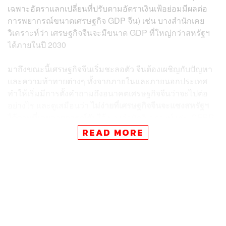
เฉพาะอัตราแลกเปลี่ยนที่ปรับตามอัตราเงินเฟ้อย่อมมีผลต่อ
การพยากรณ์ขนาดเศรษฐกิจ GDP จีน) เช่น บางสำนักเคย
วิเคราะห์ว่า เศรษฐกิจจีนจะมีขนาด GDP ที่ใหญ่กว่าสหรัฐฯ
ได้ภายในปี 2030
มาถึงขณะนี้เศรษฐกิจจีนเริ่มชะลอตัว จีนต้องเผชิญกับปัญหา
และความท้าทายต่างๆ ทั้งจากภายในและภายนอกประเทศ
ทำให้เริ่มมีการตั้งคำถามถึงอนาคตเศรษฐกิจจีนว่าจะไปต่อ
อย่างไร และดูเสมือนว่า
ไม่ง่ายที่เศรษฐกิจจีนจะแซงสหรัฐฯ
ได้ตามที่เคยคาดการณ์กันไว้
บางสำนักวิเคราะห์ เช่น CEBR
ปรับการพยากรณ์ว่า เศรษฐกิจจีนจะไม่สามารถแซงสหรัฐฯ
READ MORE
ได้จนกว่าจะถึงปี 2036
นอกจากนี้มีนักวิเคราะห์จำนวนไม่น้อยที่มีข้อกังวลและมี
ทัศนะต่ออนาคตเศรษฐกิจจีนที่เต็มไปด้วยปัญหา โดย
พิจารณาจากปัจจัยต่างๆ ที่จะกระทบการเติบโตของจีน เช่น
ความท้าทายด้านประชากร และความไม่สมดุลทางเศรษฐกิจ
ของจีนที่ฝังรากมานาน