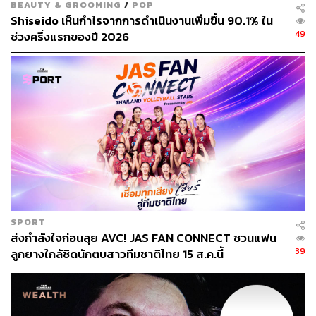
ไม่ง่ายที่จีนจะรักษาอัตราเติบโตที่สูงเช่นนี้ในระยะยาว โดย
BEAUTY & GROOMING
/
POP
เฉพาะอย่างยิ่ง เมื่อเศรษฐกิจจีนมีฐานขนาดใหญ่ขึ้น และมี
Shiseido เห็นกำไรจากการดำเนินงานเพิ่มขึ้น 90.1% ใน
อัตราการเติบโตอย่างเต็มที่แล้ว ดังนั้นเพื่อให้เศรษฐกิจก้าว
49
ช่วงครึ่งแรกของปี 2026
แซงหน้าสหรัฐฯ รัฐบาลจีนจำเป็นจะต้องพยายามอย่างหนัก
เพื่อรักษาระดับอัตราการเติบโตอย่างต่อเนื่อง ศ. ดร.หลินอี้ฟู
จึงวิเคราะห์ว่า ในช่วงปี 2020-2035 ตัวเลข GDP จีนต้อง
ขยายตัวไม่ต่ำกว่าร้อยละ 4.7 ต่อปี เพื่อให้บรรลุเป้าหมายดัง
กล่าว
ประการสุดท้ายที่สำคัญคือ
ปัจจัยพื้นฐานและศักยภาพของจีน
ในระยะยาว
ศ. ดร.หลินอี้ฟู เชื่อว่าพื้นฐานทางเศรษฐกิจของ
จีนยังคงแข็งแกร่ง การชะลอตัวของเศรษฐกิจจีนในขณะนี้
เป็นเพียงระยะชั่วคราว โดยชี้ให้เห็นถึงตัวแปรและปัจจัยพื้น
ฐานของจีนที่จะเป็นตัวบ่งชี้ถึงศักยภาพของจีนในระยะยาว
SPORT
ส่งกำลังใจก่อนลุย AVC! JAS FAN CONNECT ชวนแฟน
และจะช่วยเป็นแรงขับเคลื่อนการเติบโตทางเศรษฐกิจของจีน
39
ลูกยางใกล้ชิดนักตบสาวทีมชาติไทย 15 ส.ค.นี้
ให้แซงหน้าสหรัฐฯ ในที่สุด สรุปได้ดังนี้
1. ปัจจัยด้านเทคโนโลยีและนวัตกรรม
จีนมีความก้าวหน้า
ทางเทคโนโลยีอย่างโดดเด่น โดยเฉพาะเทคโนโลยีแห่ง