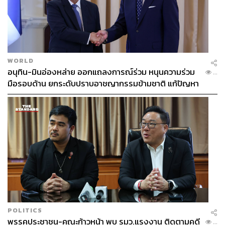
พิจารณาอัตราการเติบโตของเศรษฐกิจสหรัฐฯ ควบคู่ไปด้วย
ทั้งหมดนี้ขึ้นอยู่กับหลายปัจจัยในอนาคตที่มีความไม่แน่นอน
สูงมาก ทั้งทางด้านเศรษฐกิจ การเมือง สังคม รวมทั้งปัจจัย
จากภายนอก และที่สำคัญ
เศรษฐกิจจีนจะแซงสหรัฐฯ ได้จริง
หรือไม่
ย่อมขึ้นอยู่กับฝีมือและความสามารถของรัฐบาลจีน
WORLD
ในการรับมือและจัดการกับโจทย์ยากต่างๆ ที่เป็นอุปสรรค
อนุทิน-มินอ่องหล่าย ออกแถลงการณ์ร่วม หนุนความร่วม
...
และความท้าทายได้สำเร็จอย่างแท้จริงหรือไม่ จึงต้องติดตาม
มือรอบด้าน ยกระดับปราบอาชญากรรมข้ามชาติ แก้ปัญหา
กันต่อไป
หมอกควัน-มลพิษทางน้ำ
ภาพ:
REUTERS / Zoey Zhang / File Photo
สามารถติดตาม THE STANDARD WEALTH
ผ่านแอปพลิเคชันต่างๆ ที่คุณสะดวกหรือใช้งานอยู่แล้วได้เลย
POLITICS
พรรคประชาชน-คณะก้าวหน้า พบ รมว.แรงงาน ติดตามคดี
...
TAGS:
Justin Lin Yifu
USA
China
Opinion