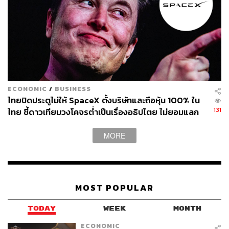
อนาคต ปัญญาประดิษฐ์ (AI) และเทคโนโลยีพลังงานสะอาด
(Green Technology) รวมทั้งมีการอัปเกรดยกระดับภาคการ
ผลิตของจีนอย่างต่อเนื่อง จึงเป็นเครื่องยนต์สำคัญในการขับ
เคลื่อนการเติบโต ศ. ดร.หลินอี้ฟู มองว่า นี่คือจุดแข็งสำคัญ
ในการพัฒนาเศรษฐกิจจีนในระยะยาว
รัฐบาลจีนมีบทบาทสำคัญในการส่งเสริมการพัฒนาและ
ECONOMIC
/
BUSINESS
คิดค้นนวัตกรรมของจีนเองอย่างต่อเนื่อง เพื่อลดการพึ่งพา
ไทยปิดประตูไม่ให้ SpaceX ตั้งบริษัทและถือหุ้น 100% ใน
การนำเข้าเทคโนโลยีต่างประเทศ จูงใจให้ภาคเอกชนจีน
131
ไทย ชี้ดาวเทียมวงโคจรต่ำเป็นเรื่องอธิปไตย ไม่ยอมแลก
แข่งขันกันพัฒนาผลิตภัณฑ์ทั้งในภาคการผลิตและภาค
ในโต๊ะเจรจาการค้า
บริการ เน้นสร้างเทคโนโลยีใหม่ๆ และการสร้างอุตสาหกร
MORE
รมใหม่ๆ เพื่อขับเคลื่อนการเติบโตทางเศรษฐกิจ และยกระดับ
ความสามารถในการแข่งขันของจีน
2. ปัจจัยด้านการบริโภค
ตลาดผู้บริโภคขนาดใหญ่ของจีนมี
MOST POPULAR
กำลังซื้อมากขึ้น จีนมีชนชั้นกลางเพิ่มขึ้นกว่า 400 ล้านคน
และมีรายได้เฉลี่ยต่อหัว (GDP per Capita) เพิ่มขึ้นอย่างมาก
TODAY
WEEK
MONTH
จึงเป็นข้อได้เปรียบของจีน รวมทั้งทิศทางเชิงนโยบายของ
รัฐบาลจีนที่เน้นภาคการบริโภคภายในประเทศอย่างจริงจัง
ECONOMIC