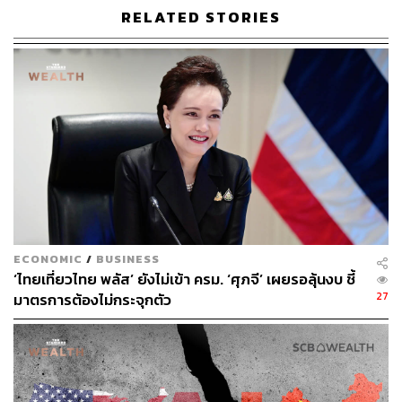
ประชุมหารือกับ ศ. ดร.หลินอี้ฟู ในหลายประเด็น รวมทั้งมุม
RELATED STORIES
มองต่ออนาคตเศรษฐกิจจีน ในระหว่างการประชุมด้วยกันที่
ประเทศไทยในครั้งนี้ ศ. ดร.หลินอี้ฟู ก็ได้ยืนยันว่า “เศรษฐกิจ
จีนจะ (ยังคง) แซงหน้าสหรัฐฯ ได้ตามที่เคยคาดการณ์ไว้
แม้ว่าเศรษฐกิจจีนจะเผชิญกับความยากลำบากในช่วงนี้
ก็ตาม”
สำหรับคำอธิบายและเหตุผลหลักของ ศ. ดร.หลินอี้ฟู ในการ
วิเคราะห์อนาคตเศรษฐกิจจีน จากการประเมินตัวแปรสำคัญ
และปัจจัยเชิงโครงสร้างของจีน สรุปได้ดังนี้
ประการแรก
นโยบายและบทบาทของภาครัฐ
ศ. ดร.หลินอี้ฟู
ECONOMIC
/
BUSINESS
มั่นใจว่ารัฐบาลจีนจะสามารถใช้นโยบายที่มีประสิทธิภาพ
‘ไทยเที่ยวไทย พลัส’ ยังไม่เข้า ครม. ‘ศุภจี’ เผยรอลุ้นงบ ชี้
เพื่อรับมือและจัดการปัญหาต่างๆ พร้อมไปกับการรักษา
27
มาตรการต้องไม่กระจุกตัว
โมเมนตัมในการเติบโตทางเศรษฐกิจอย่างต่อเนื่อง รวมถึง
มาตรการกระตุ้นทางการคลังและการเงิน และการลงทุน
ภาครัฐเพื่อความยั่งยืนในระยะยาว เช่น การวางโครงสร้าง
พื้นฐานเพื่อส่งเสริม Green Transition ทั้งด้านการผลิตและ
การใช้พลังงานสะอาดที่เป็นมิตรกับสิ่งแวดล้อมอย่างจริงจัง