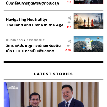
ความท้าทายด้านโครงสร้างประชากรสูงอายุ แต่ก็ยังคง
512
ขับเคลื่อนการทูตเศรษฐกิจเชิงรุก
มั่นใจในศักยภาพของจีนที่จะบรรลุเป้าหมายทางเศรษฐกิจใน
ประกาศหุ้นส่วนยุทธศาสตร์ไทย –
ระยะยาว
อินโดนีเซีย
Navigating Neutrality:
Thailand and China in the Age
อย่างไรก็ตาม
คำทำนายในเชิงบวกและเต็มไปด้วยความหวัง
147
of a New Global Order
ของ ศ. ดร.หลินอี้ฟู ย่อมจะถูกวิพากษ์วิจารณ์
มีนักวิชาการ
บางคนโต้แย้งว่า การชะลอตัวของจีนอาจยืดเยื้อเกินกว่าที่ ศ.
BUSINESS
/
ECONOMIC
ดร.หลินอี้ฟู เคยคาดการณ์ไว้ และจีนยังคงมีปัญหาเศรษฐกิจที่
วิเคราะห์ปรากฏการณ์คนแห่ขอสิน
ฝังรากลึก เช่น ช่องว่างทางรายได้ของจีนที่เพิ่มขึ้น รวมทั้ง
2.4K
เชื่อ CLICX อาจเป็นเพียงยอด
ปัจจัยจากภายนอกที่รุมเร้าเข้ามากระทบ โดยเฉพาะความ
ภูเขาน้ำแข็ง ของปัญหาหนี้ครัว
เสี่ยงทางภูมิรัฐศาสตร์ ล้วนเป็นอุปสรรคและความท้าทายต่อ
เรือนไทยที่ถูกซุกไว้
การเติบโตทางเศรษฐกิจของจีน
LATEST STORIES
โดยสรุป การพยากรณ์ของ ศ. ดร.หลินอี้ฟู มาจากสมมติฐาน
ต่างๆ ที่อาจจะเปลี่ยนแปลงตามสภาพเศรษฐกิจ เหตุการณ์
ทางภูมิรัฐศาสตร์ และปัจจัยอื่นๆ ที่มีอิทธิพลต่อเส้นทางการ
เติบโตของจีน
ท้ายที่สุดแล้ว
เศรษฐกิจจีนจะแซงสหรัฐฯ ได้เมื่อไร
จำเป็นต้อง