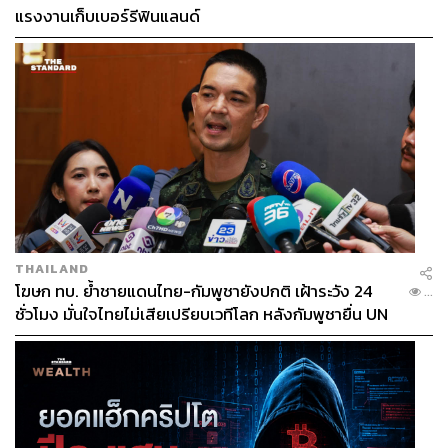
แรงงานเก็บเบอร์รีฟินแลนด์
เศรษฐกิจจีน
เศรษฐกิจสหรัฐฯ
3.2K
THAILAND
ABOUT THE AUTHOR
โฆษก ทบ. ย้ำชายแดนไทย-กัมพูชายังปกติ เฝ้าระวัง 24
...
รองศาสตราจารย์ ดร.อักษรศรี พานิช
ชั่วโมง มั่นใจไทยไม่เสียเปรียบเวทีโลก หลังกัมพูชายื่น UN
สาส์น
รับรอง MOU43
รองศาสตราจารย์ ดร.อักษรศรี พานิชสาส์น
อาจารย์ประจำคณะเศรษฐศาสตร์
มหาวิทยาลัยธรรมศาสตร์ อดีตผู้อำนวยการ
ศูนย์วิจัยยุทธศาสตร์ไทย-จีน แห่งสำนักงาน
คณะกรรมการวิจัยแห่งชาติ ผู้เขียนหนังสือ
โมเดลเศรษฐกิจสีจิ้นผิง : Xinomics