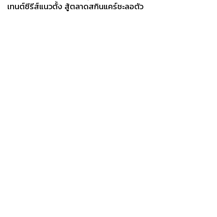
เทนต์ซีรีส์แนวตั้ง สู้ตลาดสกินแคร์ชะลอตัว
News
Wealth
Pop
Podcast
Video
Now
Opinion
Careers
Events
Privacy
About
Contact
Policy
FOR
ADVERTISING
MEMBERSHIP