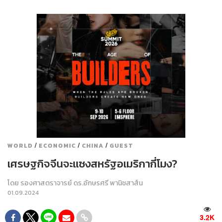
/
/
/
WORLD
ECONOMIC
CHINA
GUEST
เศรษฐกิจจีนจะแซงสหรัฐอเมริกากี่โมง?
โดย
รองศาสตราจารย์ ดร.อักษรศรี พานิชสาส์น
01.09.2024
3.2K