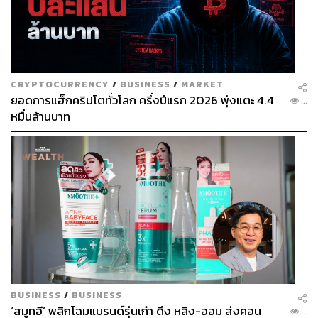
CRYPTOCURRENCY
/
BUSINESS
/
MARKET
ยอดการแฮ็กคริปโตทั่วโลก ครึ่งปีแรก 2026 พุ่งแตะ 4.4
...
หมื่นล้านบาท
BUSINESS
/
BUSINESS
‘สมูทอี’ พลิกโฉมแบรนด์รุ่นเก๋า ดึง หลิง-ออม ส่งคอน
...