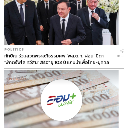
POLITICS
ทักษิณ ร่วมสวดพระอภิธรรมศพ ‘พล.ต.ท. ผ่อน’ บิดา
...
‘พักตร์พิไล ทวีสิน’ สิริอายุ 103 ปี แกนนำเพื่อไทย-บุคคล
หลากวงการร่วมอาลัย