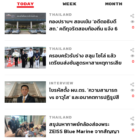
TODAY
WEEK
MONTH
THAILAND
กองปราบฯ สอบเข้ม ‘อดีตอธิบดี
0
สถ.’ คดีทุจริตสอบท้องถิ่น แจ้ง 6
ข้อหาหนัก จ่อชง ป.ป.ช. 12 ส.ค. นี้
THAILAND
ครอบครัวรับร่าง ฮลุน โซโล่ แล้ว
0
เตรียมส่งชันสูตรหาสาเหตุการเสีย
ชีวิต
INTERVIEW
ไขรหัสตั้ง ผบ.ตร. ‘ความสามารถ
0
vs อาวุโส’ และอนาคตการปฏิรูปสี
กากี กับ พล.ต.อ. เอก อังสนานนท์
THAILAND
สรุปมหากาพย์กล้องส่องพระ
0
ZEISS Blue Marine จากสัญญา
ผลิต 8.3 ล้าน สู่ข้อพิพาท ‘มา