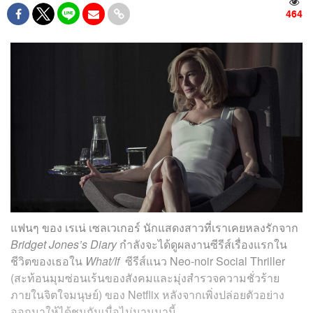
464
แฟนๆ ของ เรเน่ เซลเวเกอร์ นักแสดงสาวที่เราเคยหลงรักจาก
Bridget Jones’s Diary
กำลังจะได้ดูผลงานซีรีส์เรื่องแรกใน
ชีวิตของเธอใน
What/If
ซีรีส์แนว Neo-noir Social Thriller
(สะท้อนมุมซ่อนเร้นของสังคมและมุ่งสำรวจความชั่วร้าย
ภายในจิตใจมนุษย์) ของ Netflix หลังจากเพิ่งปล่อยตัวอย่าง
ออกมาให้ได้ชมกันเมื่อไม่นานมานี้