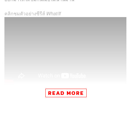
คลิกชมตัวอย่างซีรีส์
What/If
READ MORE
What/If
อำนวยการสร้างโดย โรเบิร์ต เซเม็กคิส
(Back to the
Future 1-3, Forrest Gump, Contact
ฯลฯ) โดยได้ ไมค์ เคลลี
มือเขียนบทฝีมือดีจาก
Revenge
และ
Swingtown
มาช่วย
สร้างสรรค์เรื่องราว