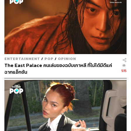
บรรณาธิการแฟชั่นและสไตลิสต์ ประจำ
สำนักข่าว THE STANDARD
ENTERTAINMENT
/
POP
/
OPINION
The East Palace คนเล่นของฉบับเกาหลี ที่ไม่ได้มีดีแค่
515
ฉากแอ็กชัน