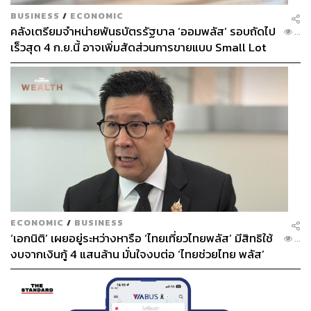
BUSINESS
/
ECONOMIC
คลังเตรียมจำหน่ายพันธบัตรรัฐบาล ‘ออมพลัส’ รอบถัดไป
...
เร็วสุด 4 ก.ย.นี้ อาจเพิ่มสัดส่วนการขายแบบ Small Lot
First มากขึ้น
ECONOMIC
/
BUSINESS
‘เอกนิติ’ เผยอยู่ระหว่างหารือ ‘ไทยเที่ยวไทยพลัส’ มีสิทธิใช้
...
งบจากเงินกู้ 4 แสนล้าน มั่นใจงบต่อ ‘ไทยช่วยไทย พลัส’
เฟส 2 มีเพียงพอ