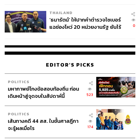
เวลล์ฯ’ ฟ้อง ‘โทน บางแค’ ผิดนัด
THAILAND
จ่ายหนี้-แอบระบุแบรนด์
‘ธนารัตน์’ ให้ปากคำตำรวจไซเบอร์
0
แฉช่องโหว่ 20 หน่วยงานรัฐ ยันไร้
นัยทางการเมือง
EDITOR'S PICKS
POLITICS
มหากาพย์โกงข้อสอบท้องถิ่น ก่อน
523
เดินหน้าสู่จุดจบในสัปดาห์นี้
POLITICS
เส้นทางคดี 44 สส. ในชั้นศาลฎีกา
174
จะรู้ผลเมื่อไร