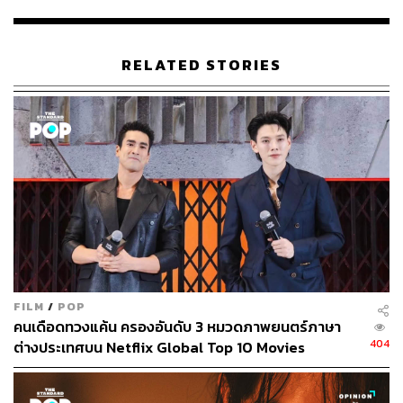
ติดตามเรื่องราวในซีซันแรกทั้ง 10 เอพิโสดได้ทาง Netfilx
ขณะที่ซีซัน 2 กำลังจะตามมาในอีกไม่นานเกินรอ!
RELATED STORIES
พิสูจน์อักษร:
ภาสิณี เพิ่มพันธุ์พงศ์
TAGS:
Netflix
Renée Zellweger
What/If
464
FILM
/
POP
คนเดือดทวงแค้น ครองอันดับ 3 หมวดภาพยนตร์ภาษา
404
ต่างประเทศบน Netflix Global Top 10 Movies
ABOUT THE AUTHOR
ฐิติกาญจน์ กาญจนภักดี