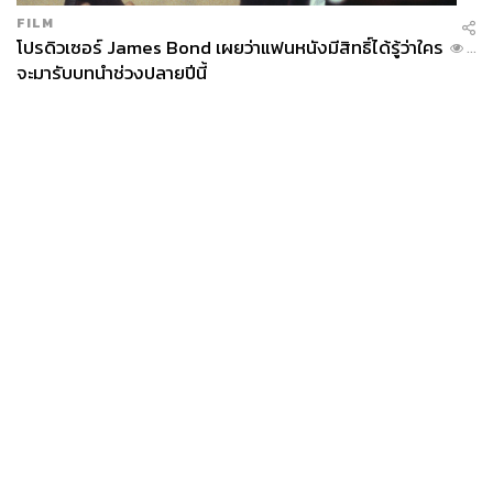
FILM
โปรดิวเซอร์ James Bond เผยว่าแฟนหนังมีสิทธิ์ได้รู้ว่าใคร
...
จะมารับบทนำช่วงปลายปีนี้
News
Wealth
Pop
Podcast
Video
Now
Opinion
Careers
Events
Privacy
About
Contact
Policy
FOR
ADVERTISING
MEMBERSHIP