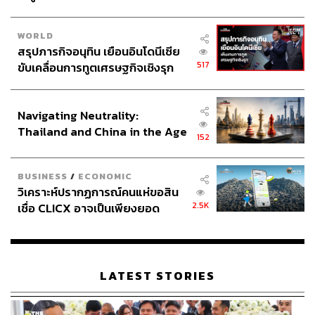
WORLD
หัวใจสำคัญของการจัดการน้ำของ WHAUP คือการผสาน
สรุปภารกิจอนุทิน เยือนอินโดนีเซีย
517
ขับเคลื่อนการทูตเศรษฐกิจเชิงรุก
องค์ความรู้เข้ากับเทคโนโลยีอัจฉริยะ ตั้งแต่ระบบบำบัดน้ำ
ประกาศหุ้นส่วนยุทธศาสตร์ไทย –
เสียที่เป็นมิตรต่อสิ่งแวดล้อม เช่น “บึงประดิษฐ์” (Constructed
อินโดนีเซีย
Wetland) ซึ่งใช้กระบวนการธรรมชาติ ในการฟื้นฟูคุณภาพ
Navigating Neutrality:
น้ำ ไปจนถึงระบบบริหารจัดการน้ำแบบเรียลไทม์ผ่านศูนย์
Thailand and China in the Age
ควบคุมกลาง UOC (Unified Operation Center) และการใช้
152
of a New Global Order
เทคโนโลยี AI, IoT และ SCADA ในการควบคุมกระบวนการ
ทั้งหมดอย่างมีประสิทธิภาพ
BUSINESS
/
ECONOMIC
วิเคราะห์ปรากฏการณ์คนแห่ขอสิน
ลดการสูญเสียน้ำในระบบผลิตและจำหน่าย ลดการใช้
2.5K
เชื่อ CLICX อาจเป็นเพียงยอด
พลังงานได้อย่างยั่งยืน ปัจจุบัน WHAUP มีศักยภาพในการ
ภูเขาน้ำแข็ง ของปัญหาหนี้ครัว
บริหารจัดการน้ำมากกว่า 170 ล้านลูกบาศก์เมตรต่อปี และยัง
เรือนไทยที่ถูกซุกไว้
คงขยายตัวอย่างต่อเนื่องตามความต้องการของลูกค้า
LATEST STORIES