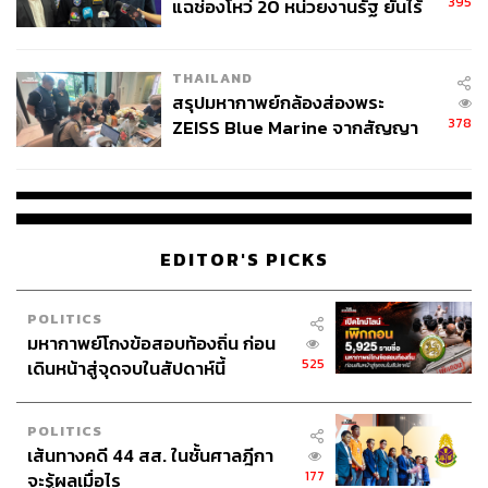
ผลิตและจำหน่ายน้ำเพื่ออุตสาหกรรมหลากหลายประเภท
395
แฉช่องโหว่ 20 หน่วยงานรัฐ ยันไร้
นัยทางการเมือง
ตั้งแต่ น้ำประปาเพื่อใช้ในกระบวนการผลิตภาคอุตสาหกรรม
THAILAND
ไปจนถึงการนำน้ำเสียกลับมาใช้ใหม่ (Water Reclamation)
สรุปมหากาพย์กล้องส่องพระ
เพื่อผลิตน้ำคุณภาพสูงและน้ำปราศจากแร่ธาตุ (Premium
378
ZEISS Blue Marine จากสัญญา
Clarified Water, Demineralized Water ) สำหรับอุตสาหกรรม
ผลิต 8.3 ล้าน สู่ข้อพิพาท ‘มา
เวลล์ฯ’ ฟ้อง ‘โทน บางแค’ ผิดนัด
จ่ายหนี้-แอบระบุแบรนด์
EDITOR'S PICKS
POLITICS
มหากาพย์โกงข้อสอบท้องถิ่น ก่อน
525
เดินหน้าสู่จุดจบในสัปดาห์นี้
POLITICS
เส้นทางคดี 44 สส. ในชั้นศาลฎีกา
177
จะรู้ผลเมื่อไร