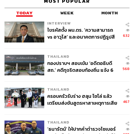
MOST POPULAR
ในบริบทของประเทศไทยที่ต้องเผชิญกับความท้าทายด้านน้ำ
อย่างรอบด้าน ไม่ว่าจะเป็นภาวะน้ำท่วม ที่สร้างความเสียหาย
TODAY
WEEK
MONTH
ทางเศรษฐกิจมหาศาล หรือวิกฤตภัยแล้งที่รุนแรงที่สุดในรอบ
INTERVIEW
40 ปี ซึ่งเคยทำให้ปริมาณน้ำในอ่างเก็บน้ำหลักในเขต EEC
ไขรหัสตั้ง ผบ.ตร. ‘ความสามารถ
(เขตพัฒนาพิเศษภาคตะวันออก) ลดลงเหลือเพียงเฉลี่ย 20-30
632
vs อาวุโส’ และอนาคตการปฏิรูปสี
% ของความจุของอ่างเท่านั้น
กากี กับ พล.ต.อ. เอก อังสนานนท์
ทำให้ความมั่นคงทางทรัพยากรน้ำกลายเป็นวาระแห่งชาติ
THAILAND
ในขณะที่ความต้องการของการใช้น้ำในภาคอุตสาหกรรมมี
กองปราบฯ สอบเข้ม ‘อดีตอธิบดี
568
สถ.’ คดีทุจริตสอบท้องถิ่น แจ้ง 6
ปริมาณเพิ่มมากขึ้นทุกปี WHA Group ได้นำความท้าทายนี้
ข้อหาหนัก จ่อชง ป.ป.ช. 12 ส.ค. นี้
มาเป็นโจทย์ในการพัฒนาการบริหารจัดการน้ำภายใต้
โครงการ ‘WHA Clean Water for Planet’
THAILAND
ครอบครัวรับร่าง ฮลุน โซโล่ แล้ว
ภายใต้โครงการดังกล่าว WHA Group ได้สร้างระบบนิเวศน้ำ
467
เตรียมส่งชันสูตรหาสาเหตุการเสีย
ที่ยั่งยืนผ่านการดำเนินงานของ บริษัท ดับบลิวเอชเอ ยูทิลิตี้ส์
ชีวิต
แอนด์ พาวเวอร์ จำกัด(มหาชน) หรือ WHAUP ซึ่งครอบคลุม
ตั้งแต่ต้นน้ำจนถึงปลายน้ำ เริ่มจากการจัดหาและพัฒนา
THAILAND
แหล่งน้ำดิบ เพื่อบริหารความเสี่ยงจากการขาดแคลนน้ำ การ
‘ธนารัตน์’ ให้ปากคำตำรวจไซเบอร์