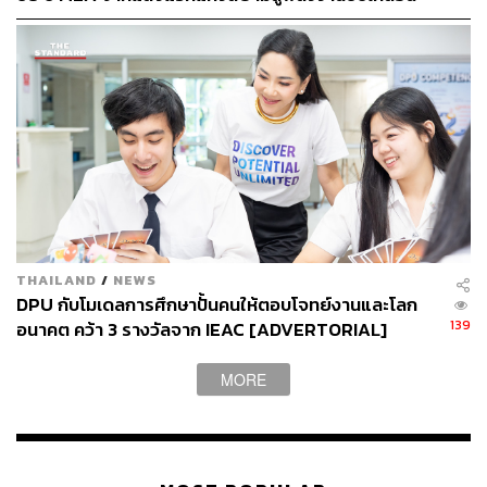
ที่สุดของโลก
เมือง ผ่าน MEA SPARK
THAILAND
/
NEWS
DPU กับโมเดลการศึกษาปั้นคนให้ตอบโจทย์งานและโลก
139
อนาคต คว้า 3 รางวัลจาก IEAC [ADVERTORIAL]
MORE
‘WHA Clean Water for Planet’ ปฏิวัติการจัดการน้ำ
ในภาคอุตสาหกรรม