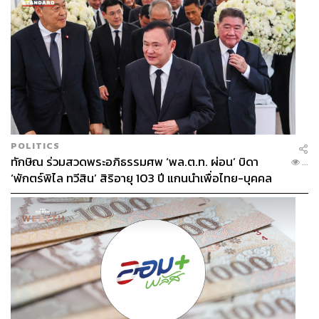
POLITICS
ทักษิณ ร่วมสวดพระอภิธรรมศพ ‘พล.ต.ท. ผ่อน’ บิดา
...
ผลลัพธ์ที่ได้จริงๆ คือ การบริหารจัดการน้ำอย่างมี
‘พักตร์พิไล ทวีสิน’ สิริอายุ 103 ปี แกนนำเพื่อไทย-บุคคล
ประสิทธิภาพ การลดการใช้น้ำจากธรรมชาติ และ การเพิ่ม
หลากวงการร่วมอาลัย
มูลค่าเพิ่มให้กับน้ำ ได้แก่ ‘น้ำคุณภาพสูง’ ที่สามารถส่งต่อไป
ยังกระบวนการผลิตอย่าง ‘น้ำปราศจากแร่ธาตุ’
(Demineralized Water) ซึ่งเป็นน้ำบริสุทธิ์พิเศษที่มีค่าการนำ
ไฟฟ้าต่ำกว่า 0.2 ไมโครซีเมนส์ต่อเซนติเมตร (<0.2 μs/cm)
เหมาะสำหรับอุตสาหกรรมที่ต้องการความจำเพาะสูงอย่าง
อิเล็กทรอนิกส์ ปิโตรเคมี เป็นต้น