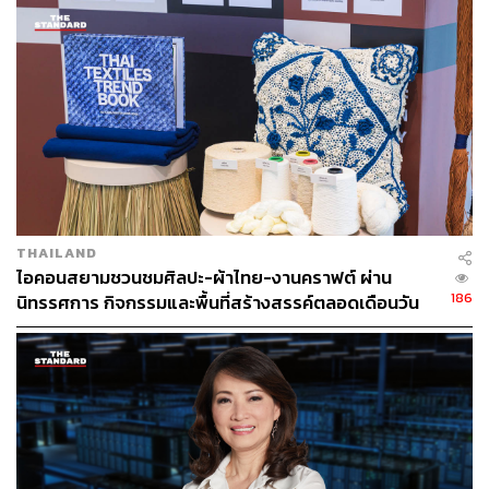
เย็นตรงจากโรงงาน [ADVERTORIAL]
WHA Group
ในฐานะผู้นำด้านการพัฒนาโลจิสติกส์ นิคม
อุตสาหกรรม ระบบสาธารณูปโภคและพลังงาน รวมถึงดิจิทัล
โซลูชันและโมบิลิตี้ โซลูชันกรีนโลจิสติกส์ครบวงจร คือหนึ่ง
ในองค์กรที่ลุกขึ้นมาตอบโจทย์ความท้าทายนี้อย่าง
เป็นรูปธรรม ด้วยการวางรากฐานการดำเนินงานที่มุ่งสร้าง
สมดุลให้เกิดขึ้นจริง ผ่านพิมพ์เขียวที่ชัดเจนและจับต้องได้
เพื่อพิสูจน์ว่าการพัฒนาที่ยั่งยืนไม่ใช่เพียงอุดมการณ์ แต่คือ
สิ่งที่สร้างประโยชน์ให้เกิดขึ้นได้จริง ในทุกตารางนิ้วของการ
ดำเนินธุรกิจ
THAILAND
ไอคอนสยามชวนชมศิลปะ-ผ้าไทย-งานคราฟต์ ผ่าน
186
นิทรรศการ กิจกรรมและพื้นที่สร้างสรรค์ตลอดเดือนวัน
พิมพ์เขียว 5 มิติ: สู่ระบบนิเวศอุตสาหกรรมแห่งอนาคต
แม่ [ADVERTORIAL]
พิมพ์เขียวสู่ความยั่งยืนของ WHA Group ประกอบด้วย 5
ภารกิจสำคัญที่ทำงานเชื่อมโยงกัน โดยมีภารกิจที่เป็นดั่ง
รากฐานและหัวใจหลักคือ ‘Water Conservation Program’
หรือการบริหารจัดการน้ำอย่างครบวงจร ซึ่งเป็นที่มาของ