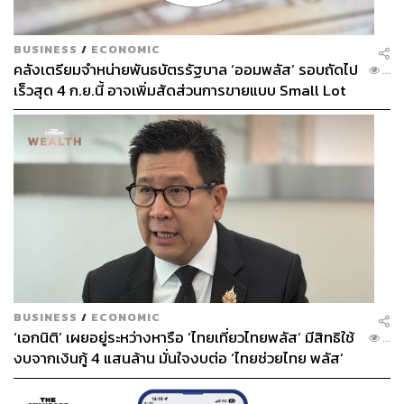
ผลลัพธ์ที่จับต้องได้ จากโรงงานสู่หัวใจชุมชน
BUSINESS
/
ECONOMIC
คลังเตรียมจำหน่ายพันธบัตรรัฐบาล ‘ออมพลัส’ รอบถัดไป
ความมุ่งมั่นของ WHA Group ได้สร้างผลกระทบเชิงบวกที่
...
เร็วสุด 4 ก.ย.นี้ อาจเพิ่มสัดส่วนการขายแบบ Small Lot
วัดผลเป็นรูปธรรมได้อย่างชัดเจน ด้วยเป้าหมาย ที่จะลดการ
First มากขึ้น
ใช้น้ำจากแหล่งธรรมชาติให้ได้ 25 ล้านลูกบาศก์เมตรต่อปี
ภายในปี พ.ศ. 2572 ซึ่งเป็นปริมาณที่เทียบเท่ากับ การใช้น้ำ
ของประชากรกว่า 685,000 คน
BUSINESS
/
ECONOMIC
โครงการบึงประดิษฐ์วังตโนดที่ใช้เป็นพื้นที่บำบัดน้ำเสียจาก
‘เอกนิติ’ เผยอยู่ระหว่างหารือ ‘ไทยเที่ยวไทยพลัส’ มีสิทธิใช้
...
ชุมชน ที่ WHA ส่งมอบให้ชุมชนหนองคล้า จังหวัดจันทบุรี
งบจากเงินกู้ 4 แสนล้าน มั่นใจงบต่อ ‘ไทยช่วยไทย พลัส’
เฟส 2 มีเพียงพอ
ผลกระทบเชิงบวกที่สำคัญไม่แพ้กัน คือการต่อยอดการ