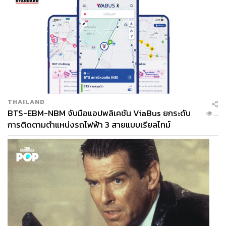
บริหารจัดการน้ำจากในอุตสาหกรรมไปสู่ชุมชนและสังคม
ตัวอย่างที่เป็นรูปธรรมคือ โครงการบึงประดิษฐ์ ชุมชน
ปลวกแดง ในจังหวัดระยองที่เป็นพื้นที่ที่ติดกับนิคม
อุตสาหกรรมของ WHA Group ซึ่งมีความสามารถในการ
บำบัดน้ำเสียถึงปีละ 146,000 ลูกบาศก์เมตรต่อปี
และขยายโครงการไปยัง ‘โครงการบึงประดิษฐ์ วังโตนด’ ใน
จังหวัดจันทบุรี ซึ่งสร้างบนพื้นที่ 15 ไร่ สามารถบำบัดน้ำเสีย
จากชุมชนหนองคล้า จังหวัดจันทบุรีได้ถึง 292,000 ลูกบาศก์
THAILAND
เมตรต่อปี นอกจากนั้นพื้นที่นี้ยังถูกพัฒนานำไปใช้เป็นพื้นที่
BTS-EBM-NBM จับมือแอปพลิเคชัน ViaBus ยกระดับ
...
สาธารณะเพื่อการสันทนาการสำหรับชุมชนโดยรอบ แสดง
การติดตามตำแหน่งรถไฟฟ้า 3 สายแบบเรียลไทม์
ถึงความมุ่งมั่นที่จะแก้ปัญหาอย่างกลมกลืนกับสิ่งแวดล้อม
และส่งมอบโซลูชันที่ชุมชนสามารถดูแลรักษา ได้ง่ายใน
ระยะยาว
นอกจากนี้ WHA Group ยังได้หว่านเมล็ดพันธุ์แห่งการ
อนุรักษ์ลงในใจของคนรุ่นใหม่ ผ่าน ‘โครงการสายสืบสิ่ง
แวดล้อม’ ซึ่งทำต่อเนื่องตั้งแต่ปี พ.ศ. 2560 จนถึงปัจจุบัน ได้
จัดการอบรมให้ความรู้ในด้านของสิ่งแวดล้อม การเห็น