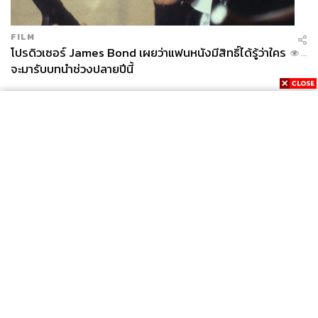
คุณค่าของ ทรัพยากรน้ำแก่นักเรียนจำนวนกว่า 3,500 คน
จาก 40 โรงเรียนโดยรอบนิคมอุตสาหกรรม
FILM
โปรดิวเซอร์ James Bond เผยว่าแฟนหนังมีสิทธิ์ได้รู้ว่าใคร
...
เป้าหมายของโครงการดังกล่าวคือการสร้างผลกระทบเชิง
จะมารับบทนำช่วงปลายปีนี้
บวกแบบทวีคูณ (Multiplier Effect) ให้เยาวชนเหล่านี้เป็น
เสมือนทูตสิ่งแวดล้อม ที่จะนำความรู้ความเข้าใจเรื่องการ
อนุรักษ์น้ำ กลับไปสู่ครอบครัวและชุมชนของตนเอง ควบคู่ไป
กับการส่งเสริมเศรษฐกิจชุมชนผ่านโครงการแปรรูปผักตบ
ชวาจากบึงประดิษฐ์ของ WHA Group เป็นผลิตภัณฑ์ต่างๆ ซึ่ง
สามารถสร้างรายได้ให้ชาวบ้านมากกว่า 1 ล้านบาทต่อปี
News
Wealth
Pop
Podcast
Video
Now
Opinion
Careers
Events
Privacy
About
Contact
Policy
FOR
ADVERTISING