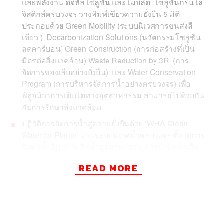
และพลังงาน ดิจิทัลโซลูชัน และโมบิลิตี้ โซลูชันกรีนโล
จิสติกส์ครบวงจร วางพิมพ์เขียวความยั่งยืน 5 มิติ
ประกอบด้วย Green Mobility (ระบบนิเวศการขนส่งสี
เขียว ) Decarbonization Solutions (นวัตกรรมโซลูชัน
ลดคาร์บอน) Green Construction (การก่อสร้างที่เป็น
มิตรต่อสิ่งแวดล้อม) Waste Reduction by 3R (การ
จัดการของเสียอย่างยั่งยืน) และ Water Conservation
Program (การบริหารจัดการน้ำอย่างครบวงจร) เพื่อ
พิสูจน์ว่าการเติบโตทางอุตสาหกรรม สามารถไปด้วยกัน
กับการรักษาสิ่งแวดล้อม
ปฏิวัติการจัดการน้ำสู่ความยั่งยืนด้วย ‘WHA Clean
Water for Planet’ ผ่านระบบนิเวศน้ำครบวงจร ตั้งแต่การ
จัดหาน้ำดิบ การผลิตน้ำอุตสาหกรรม การบำบัดน้ำเสีย
การนำน้ำกลับมาใช้ใหม่ ไปจนถึงการผลิตน้ำคุณภาพสูง
READ MORE
ด้วยกระบวนการหมุนเวียนน้ำ (Reclamation Process)
เพื่อตอบโจทย์กลุ่มอุตสาหกรรมที่มีความต้องการใช้น้ำ
สะอาดในระดับสูง เช่น อุตสาหกรรมอิเล็กทรอนิกส์
ปิโตรเคมี เป็นต้น โดยอาศัยเทคโนโลยีอัจฉริยะ อาทิ AI,
IoT SCADA และการบริหารจัดการแบบเรียลไทม์ผ่าน