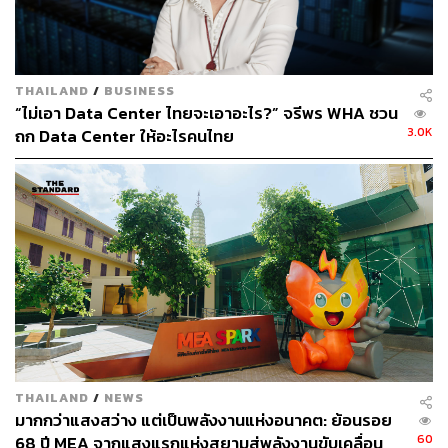
โครงการ ‘WHA Clean Water For Planet’ ที่มุ่งสร้างความ
มั่นคงทางทรัพยากรน้ำ ควบคู่ไปกับภารกิจด้าน Green
Mobility’ ที่มุ่งปฏิวัติการขนส่งด้วยบริการยานยนต์ไฟฟ้าครบ
วงจร‘
THAILAND
/
BUSINESS
“ไม่เอา Data Center ไทยจะเอาอะไร?” จรีพร WHA ชวน
นอกจากนี้ยังมีภารกิจ ‘Decarbonization Solutions’ ที่เน้น
3.0K
ถก Data Center ให้อะไรคนไทย
การลดคาร์บอนผ่านนวัตกรรมโซลูชันพลังงานสะอาดและ
การอนุรักษ์สิ่งแวดล้อม และ ‘Green Construction’ ที่ให้
ความสำคัญกับการออกแบบ ก่อสร้าง และพัฒนาอาคาร
อย่างยั่งยืน โดยเน้นการใช้วัสดุคาร์บอนต่ำและวัสดุรีไซเคิล
เพื่อสนับสนุนแนวคิดเศรษฐกิจหมุนเวียนและลดผลกระทบต่อ
สิ่งแวดล้อมอย่างเป็นรูปธรรม
และปิดท้ายด้วยภารกิจ ‘Waste Reduction by 3R’ ที่นำ
นโยบาย Reduce Reuse Recycle มาปรับใช้เพื่อมุ่งสู่เป้า
หมายการลดปริมาณขยะฝังกลบให้เป็นศูนย์ โดยในบรรดา
ภารกิจทั้งหมด เรื่องราวของการจัดการน้ำนั้นสะท้อนภาพ
THAILAND
/
NEWS
ความมุ่งมั่นของ WHA Group ได้อย่างชัดเจนที่สุด และนี่คือ
มากกว่าแสงสว่าง แต่เป็นพลังงานแห่งอนาคต: ย้อนรอย
เบื้องหลังความพยายามในการพลิกโฉมทรัพยากรที่สำคัญ
60
68 ปี MEA จากแสงแรกแห่งสยามสู่พลังงานขับเคลื่อน