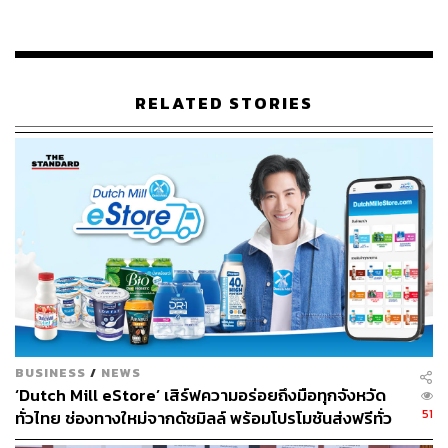
ทรัพยากรน้ำ พร้อมส่งเสริมเศรษฐกิจชุมชน ด้วยการ
แปรรูปผักตบชวาจากบึงประดิษฐ์ สร้างรายได้กว่า 1
ล้านบาท/ปี เป็นสิ่งที่ยืนยันว่าการพัฒนาอุตสาหกรรม
และการดูแลสิ่งแวดล้อมสามารถเดินไปด้วยกันได้
RELATED STORIES
ท่ามกลางความท้าทายของโลกที่ทวีความซับซ้อนขึ้นทุกวัน
ทั้งการเปลี่ยนแปลงสภาพภูมิอากาศ ที่ส่งผลกระทบเป็นวง
กว้างและความจำเป็นในการขับเคลื่อนเศรษฐกิจไปข้างหน้า
คำถามที่ว่า ‘การเติบโตของภาคอุตสาหกรรมจะสามารถเดิน
คู่ไปกับการรักษาสิ่งแวดล้อมได้อย่างไร’ ได้กลายเป็นโจทย์
ใหญ่ที่ทุกภาคส่วนต้องร่วมกันหาคำตอบอย่างจริงจัง
จากโจทย์ดังกล่าว ได้นำไปสู่การเปลี่ยนผ่านสู่แนวคิดการ
พัฒนาธุรกิจอย่างยั่งยืน ที่คำนึงถึงผลกระทบในทุกมิติ ทั้ง
เศรษฐกิจ สังคม และสิ่งแวดล้อม ซึ่งนับเป็นกุญแจสำคัญใน
การขับเคลื่อนการเติบโตอย่างมั่นคง และเป็นหัวใจหลักใน
BUSINESS
/
NEWS
การเสริมสร้างขีดความสามารถในการแข่งขันของภาค
‘Dutch Mill eStore’ เสิร์ฟความอร่อยถึงมือทุกจังหวัด
51
ทั่วไทย ช่องทางใหม่จากดัชมิลล์ พร้อมโปรโมชันส่งฟรีทั่ว
อุตสาหกรรมในระยะยาว
ประเทศ ส่งไว สั่งก่อนเที่ยง ได้ของวันถัดไป ส่งสินค้าแบบ