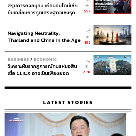
สรุปภารกิจอนุทิน เยือนอินโดนีเซีย
557
ขับเคลื่อนการทูตเศรษฐกิจเชิงรุก
ประกาศหุ้นส่วนยุทธศาสตร์ไทย –
อินโดนีเซีย
Navigating Neutrality:
Thailand and China in the Age
192
of a New Global Order
BUSINESS
/
ECONOMIC
วิเคราะห์ปรากฏการณ์คนแห่ขอสิน
2.7K
เชื่อ CLICX อาจเป็นเพียงยอด
ภูเขาน้ำแข็ง ของปัญหาหนี้ครัว
เรือนไทยที่ถูกซุกไว้
LATEST STORIES