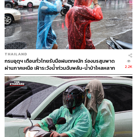
THAILAND
กรมอุตุฯ เตือนทั่วไทยรับมือฝนตกหนัก ร่องมรสุมพาด
2.2K
ผ่านภาคเหนือ เฝ้าระวังน้ำท่วมฉับพลัน-น้ำป่าไหลหลาก