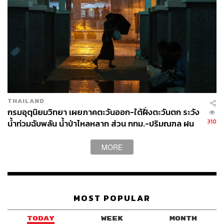
THAILAND
กรมอุตุนิยมวิทยา เผยภาคตะวันออก-ใต้ฝั่งตะวันตก ระวัง
310
น้ำท่วมฉับพลัน น้ำป่าไหลหลาก ส่วน กทม.-ปริมณฑล ฝน
ฟ้าคะนอง 70%
MORE
MOST POPULAR
TODAY
WEEK
MONTH