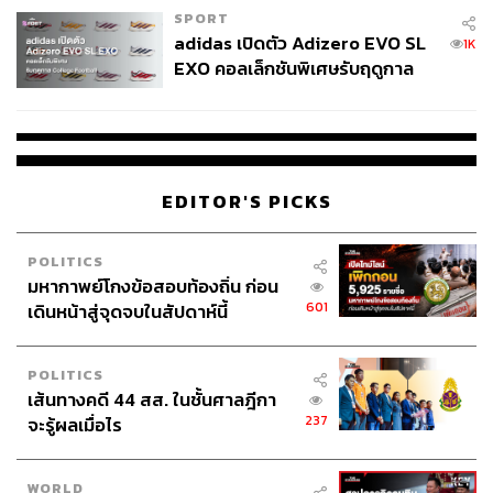
SPORT
adidas เปิดตัว Adizero EVO SL
1K
EXO คอลเล็กชันพิเศษรับฤดูกาล
College Football
EDITOR'S PICKS
POLITICS
มหากาพย์โกงข้อสอบท้องถิ่น ก่อน
601
เดินหน้าสู่จุดจบในสัปดาห์นี้
POLITICS
เส้นทางคดี 44 สส. ในชั้นศาลฎีกา
237
จะรู้ผลเมื่อไร
WORLD