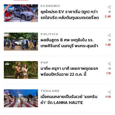
ECONOMIC
ยุคใหม่รถ EV ราคาเริ่ม (ถูก) กว่า
2.4K
รถไฮบริด หลังต้นทุนแบตเตอรี่ลด
ลง - จีนแห่บุกตลาดเกิดใหม่
POLITICS
ผลชันสูตร 8 ศพ เหตุยิงใน รร.
1.4K
เทพศิรินทร์ นนทบุรี พบกระสุนเข้า
จุดสำคัญ ‘ศีรษะ-หน้าอก’ ครูถูกยิง
4 นัด จากระยะไกล
POP
นาคี๓ ครุฑา นาคี เผยภาพชุดแรก
1.1K
พร้อมปักวันฉาย 22 ต.ค. นี้
THAILAND
เมื่อถนนกลายเป็นรันเวย์ ‘แยกริน
1K
คำ’ จัด LANNA HAUTE
COUTURE กลางสายฝน