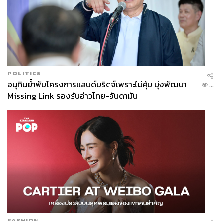
POLITICS
อนุทินย้ำพับโครงการแลนด์บริดจ์เพราะไม่คุ้ม มุ่งพัฒนา
...
Missing Link รองรับอ่าวไทย-อันดามัน
FASHION