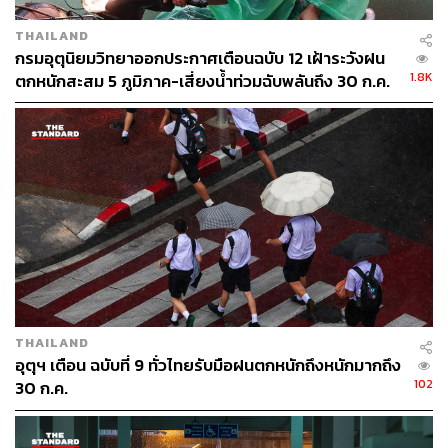
THAILAND
กรมอุตุนิยมวิทยาออกประกาศเตือนฉบับ 12 เฝ้าระวังฝน
1.8K
ตกหนักสะสม 5 ภูมิภาค-เสี่ยงน้ำท่วมฉับพลันถึง 30 ก.ค.
THAILAND
อุตุฯ เตือน ฉบับที่ 9 ทั่วไทยรับมือฝนตกหนักถึงหนักมากถึง
102
30 ก.ค.