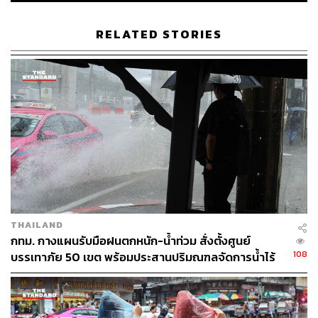
ฐานิส สุดโต
บรรณาธิการภาพ ประจำสำนักข่าว THE
RELATED STORIES
STANDARD
THAILAND
กทม. กางแผนรับมือฝนตกหนัก-น้ำท่วม สั่งตั้งศูนย์
108
บรรเทาภัย 50 เขต พร้อมประสานปริมณฑลจัดการน้ำไร้
รอยต่อ