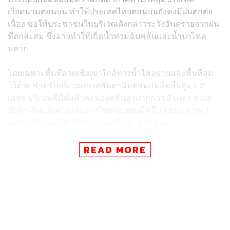
เวียดนามตอนบน ทำให้ประเทศไทยตอนบนยังคงมีฝนตกต่อ
เนื่อง ขอให้ประชาชนในบริเวณดังกล่าวระวังอันตรายจากฝน
ที่ตกสะสม ซึ่งอาจทำให้เกิดน้ำท่วมฉับพลันและน้ำป่าไหล
หลาก
โดยเฉพาะพื้นที่ลาดเชิงเขาใกล้ทางน้ำไหลผ่านและพื้นที่ลุ่ม
ไว้ด้วย สำหรับบริเวณทะเลอันดามันตอนบนมีคลื่นสูง 1-2
เมตร บริเวณที่มีฝนฟ้าคะนองคลื่นสูงมากกว่า 2 เมตร ทะเล
อันดามันตอนล่างและอ่าวไทยตอนบนมีคลื่นสูงประมาณ 1
เมตร บริเวณที่มีฝนฟ้าคะนองคลื่นสูง 1-2 เมตร
ขอให้ชาวเรือบริเวณทะเลอันดามันและอ่าวไทยตอนบนเดิน
READ MORE
เรือด้วยความระมัดระวัง และหลีกเลี่ยงการเดินเรือในบริเวณ
ที่มีฝนฟ้าคะนองในระยะนี้
สำหรับกรุงเทพฯ และปริมณฑล ตั้งแต่เวลา 06.00 น. วันนี้ –
06.00 น. วันพรุ่งนี้ (7 กรกฎาคม) มีฝนฟ้าคะนองร้อยละ 60
ของพื้นที่ อุณหภูมิต่ำสุด 26-27 องศาเซลเซียส อุณหภูมิสูงสุด