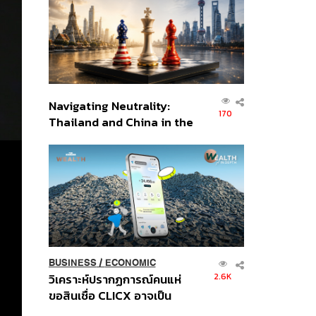
อินโดนีเซีย
Navigating Neutrality:
170
Thailand and China in the
Age of a New Global
Order
BUSINESS
/
ECONOMIC
2.6K
วิเคราะห์ปรากฏการณ์คนแห่
ขอสินเชื่อ CLICX อาจเป็น
เพียงยอดภูเขาน้ำแข็ง ของ