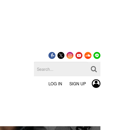
LOG IN
SIGN UP