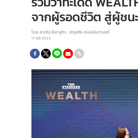
รวมวาทะเด็ด WEALTH
จากผู้รอดชีวิต สู่ผู้ช
โดย
สรสิช ลีลานุกิจ
,
สกุลชัย เก่งอนันตานนท์
17.08.2023