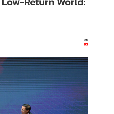
 Low-Return World:
93