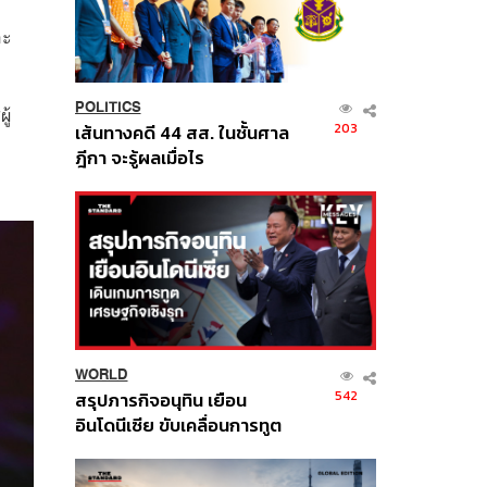
อะ
POLITICS
ู้
203
เส้นทางคดี 44 สส. ในชั้นศาล
ฎีกา จะรู้ผลเมื่อไร
WORLD
542
สรุปภารกิจอนุทิน เยือน
อินโดนีเซีย ขับเคลื่อนการทูต
เศรษฐกิจเชิงรุก ประกาศหุ้น
ส่วนยุทธศาสตร์ไทย –