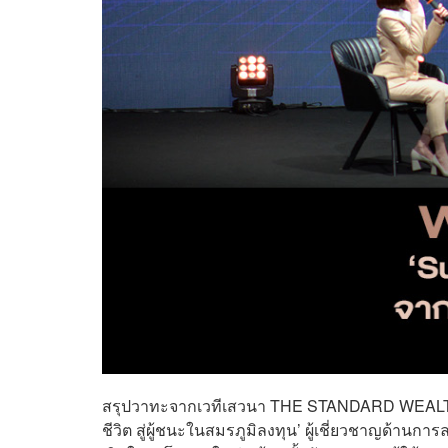
สรุปวาทะจากเวทีเสวนา THE STANDARD WEALTH C
ชีวิต สู่ผู้ชนะในสมรภูมิลงทุน’ ผู้เชี่ยวชาญด้านก