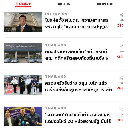
TODAY
WEEK
MONTH
INTERVIEW
ไขรหัสตั้ง ผบ.ตร. ‘ความสามารถ
597
vs อาวุโส’ และอนาคตการปฏิรูปสี
กากี กับ พล.ต.อ. เอก อังสนานนท์
THAILAND
กองปราบฯ สอบเข้ม ‘อดีตอธิบดี
566
สถ.’ คดีทุจริตสอบท้องถิ่น แจ้ง 6
ข้อหาหนัก จ่อชง ป.ป.ช. 12 ส.ค. นี้
THAILAND
ครอบครัวรับร่าง ฮลุน โซโล่ แล้ว
466
เตรียมส่งชันสูตรหาสาเหตุการเสีย
ชีวิต
THAILAND
‘ธนารัตน์’ ให้ปากคำตำรวจไซเบอร์
389
แฉช่องโหว่ 20 หน่วยงานรัฐ ยันไร้
นัยทางการเมือง