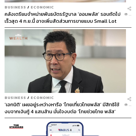
BUSINESS
/
ECONOMIC
คลังเตรียมจำหน่ายพันธบัตรรัฐบาล ‘ออมพลัส’ รอบถัดไป
...
เร็วสุด 4 ก.ย.นี้ อาจเพิ่มสัดส่วนการขายแบบ Small Lot
72
First มากขึ้น
ABOUT THE AUTHOR
THE STANDARD TEAM
กองบรรณาธิการ THE STANDARD
ABOUT THE PHOTOGRAPHER
ชาติกล้า สำเนียงแจ่ม
ช่างภาพข่าว ประจำสำนักข่าว THE
BUSINESS
/
ECONOMIC
STANDARD
‘เอกนิติ’ เผยอยู่ระหว่างหารือ ‘ไทยเที่ยวไทยพลัส’ มีสิทธิใช้
...
งบจากเงินกู้ 4 แสนล้าน มั่นใจงบต่อ ‘ไทยช่วยไทย พลัส’
เฟส 2 มีเพียงพอ