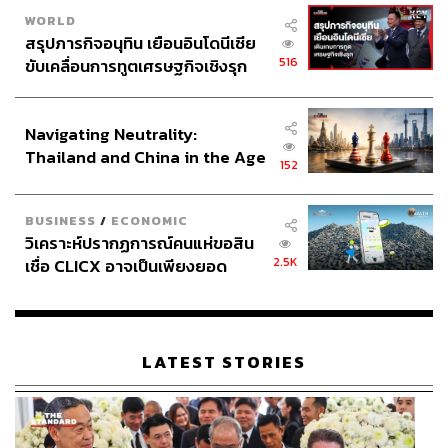
WORLD
สรุปภารกิจอนุทิน เยือนอินโดนีเซีย
516
ขับเคลื่อนการทูตเศรษฐกิจเชิงรุก
ประกาศหุ้นส่วนยุทธศาสตร์ไทย –
อินโดนีเซีย
Navigating Neutrality:
Thailand and China in the Age
152
of a New Global Order
BUSINESS
/
ECONOMIC
วิเคราะห์ปรากฏการณ์คนแห่ขอสิน
2.5K
เชื่อ CLICX อาจเป็นเพียงยอด
ภูเขาน้ำแข็ง ของปัญหาหนี้ครัว
เรือนไทยที่ถูกซุกไว้
LATEST STORIES