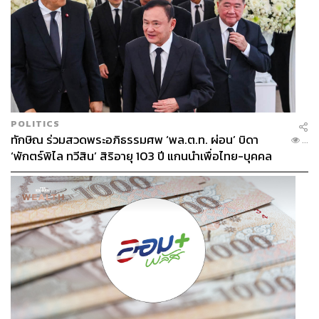
POLITICS
ทักษิณ ร่วมสวดพระอภิธรรมศพ ‘พล.ต.ท. ผ่อน’ บิดา
...
‘พักตร์พิไล ทวีสิน’ สิริอายุ 103 ปี แกนนำเพื่อไทย-บุคคล
หลากวงการร่วมอาลัย
TAGS:
ประวิตร วงษ์สุวรรณ
การท่องเที่ยวแห่งประเทศไทย (ททท.)
ทัวร์จีน
นักท่องเที่ยวจีน