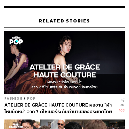
งดูไบ ประเทศสหรัฐอาหรับเอมิเรตส์ ซึ่งทำสถิติไว้ที่ 2,800
กิโลกรัม จากนั้นได้มีการตักแบ่งข้าวเหนียวมะม่วงที่ใหญ่
ที่สุดในโลกแจกจ่ายให้ผู้เข้าร่วมได้ทานทุกคน
RELATED STORIES
ด้าน ฐาปนีย์ เกียรติไพบูลย์ ผู้อำนวยการฝ่ายส่งเสริมสินค้า
การท่องเที่ยว การท่องเที่ยวแห่งประเทศไทย (ททท.) กล่าวว่า
ททท. ได้เลือกเมนูอาหารคือข้าวเหนียวมะม่วงเข้าร่วมในครั้ง
นี้ เพราะเป็นของหวานของไทยที่ได้รับความนิยมไปทั่วโลก
และต้องการสร้างสถิติระดับโลกในการจัดทำข้าวเหนียว
มะม่วงจำนวนมากที่สุดในโลก (Guinness World Records)
หลังจากปีที่แล้ว ททท. เคยสนับสนุนการสร้างสถิติระดับโลก
ในการจัดบุฟเฟต์ที่ใหญ่ที่สุดในโลก ที่เกาะสมุย จังหวัด
สุราษฎร์ธานี ด้วยเมนูอาหารไทยที่หลากหลาย จำนวน 5,829
ชนิด ความยาวกว่า 2.5 กิโลเมตร ณ ริมทะเลชายหาดเฉวง
FASHION
/
POP
อำเภอเกาะสมุย มาแล้ว
ATELIER DE GRÂCE HAUTE COUTURE ผลงาน “ผ้า
103
ไหมมัดหมี่” จาก 7 ดีไซเนอร์ระดับตำนานของประเทศไทย