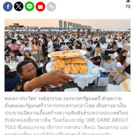
72
พลเอก ประวิตร วงษ์สุวรรณ รองนายกรัฐมนตรี ฝ่ายความ
มั่นคงและรัฐมนตรีว่าการกระทรวงกลาโหม เดินทางมาเป็น
ประธานเปิดงานเลี้ยงสร้างความสัมพันธ์ระหว่างประเทศไทย
กับนักท่องเที่ยวชาวจีน ‘วีแคร์อะเบาท์ยู’ (WE CARE ABOUT
YOU) ซึ่งคณะกรรมาธิการการศาสนา ศิลปะ วัฒนธรรม และ
การท่องเที่ยว สภานิติบัญญัติแห่งชาติ จัดงานร่วมกับ