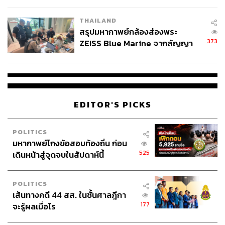
THAILAND
สรุปมหากาพย์กล้องส่องพระ
373
ZEISS Blue Marine จากสัญญา
ผลิต 8.3 ล้าน สู่ข้อพิพาท ‘มา
เวลล์ฯ’ ฟ้อง ‘โทน บางแค’ ผิดนัด
จ่ายหนี้-แอบระบุแบรนด์
EDITOR'S PICKS
POLITICS
มหากาพย์โกงข้อสอบท้องถิ่น ก่อน
525
เดินหน้าสู่จุดจบในสัปดาห์นี้
POLITICS
เส้นทางคดี 44 สส. ในชั้นศาลฎีกา
177
จะรู้ผลเมื่อไร