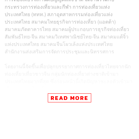
กระทรวงการท่องเที่ยวและกีฬา การท่องเที่ยวแห่ง
ประเทศไทย (ททท.) สภาอุตสาหกรรมท่องเที่ยวแห่ง
ประเทศไทย สมาคมไทยธุรกิจการท่องเที่ยว (แอตต้า)
สมาคมภัตตาคารไทย สมาคมผู้ประกอบการธุรกิจท่องเที่ยว
สัมพันธ์ไทย-จีน สมาคมวิเทศพาณิชย์ไทย-จีน สมาคมแต้จิ๋ว
แห่งประเทศไทย สมาคมจีนโผวเล้งแห่งประเทศไทย
สำนักงานส่งเสริมการจัดการประชุมและนิทรรศการ
โดยงานนี้จัดขึ้นเพื่อปลุกบรรยากาศการท่องเที่ยวไทยจากนัก
ท่องเที่ยวเที่ยวชาวจีน กลุ่มนักท่องเที่ยวต่างชาติเข้ามา
ประเทศไทยมากที่สุด ซึ่งก่อนหน้านี้เกิดปัญหาชะลอตัวเข้ามา
เที่ยวประเทศไทยน้อยลง
READ MORE
ภายในงานได้เชิญนักท่องเที่ยวชาวจีนจำนวน 10,000 คน
และบุคคลสำคัญทั้งภาครัฐและเอกชน อาทิ นายพรเพชร
วิชิตชลชัย ประธานสภานิติบัญญัติแห่งชาติ นายหยาง ซิน
อัครราชทูตที่ปรึกษา สถานเอกอัครราขทูตรสาธารณรัฐ
ประชาชนจีนประจำประเทศ ฯลฯ ร่วมทานอาหารไทยที่เป็นที่