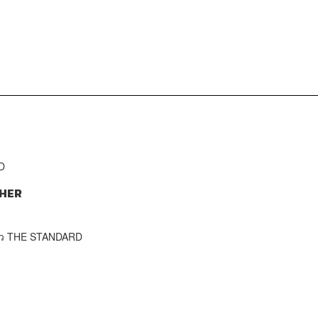
D
HER
าว THE STANDARD