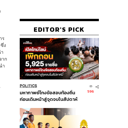
อ
EDITOR'S PICK
สาร
ึ่ง
นำ
งจาก
รนำ
น
POLITICS
596
มหากาพย์โกงข้อสอบท้องถิ่น
ก่อนเดินหน้าสู่จุดจบในสัปดาห์
นี้