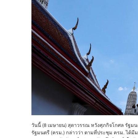
วันนี้ (8 เมษายน) สุดาวรรณ หวังศุภกิจโกศล ร
รัฐมนตรี (ครม.) กล่าวว่า ตามที่ประชุม ครม. ได้ม