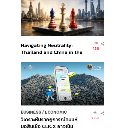
อินโดนีเซีย
Navigating Neutrality:
186
Thailand and China in the
Age of a New Global
Order
BUSINESS
/
ECONOMIC
2.6K
วิเคราะห์ปรากฏการณ์คนแห่
ขอสินเชื่อ CLICX อาจเป็น
เพียงยอดภูเขาน้ำแข็ง ของ