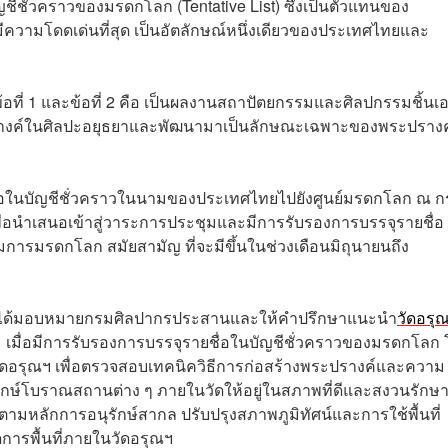
ชีชั่วคราวของมรดกโลก (Tentative List) ซึ่งเป็นตัวแทนของ
วามโดดเด่นที่สุด เป็นอัตลักษณ์หนึ่งเดียวของประเทศไทยและ
ที่ 1 และข้อที่ 2 คือ เป็นผลงานสถาปัตยกรรมและศิลปกรรมชิ้นเ
ปรางค์ในศิลปะอยุธยาและพัฒนามาเป็นลักษณะเฉพาะของพระปรางค์ท
ื่อในบัญชีชั่วคราวในนามของประเทศไทยไปยังศูนย์มรดกโลก ณ กร
พื่อนำเสนอเข้าสู่วาระการประชุมและมีการรับรองการบรรจุรายชื่อ
รมรดกโลก สมัยสามัญ ที่จะมีขึ้นในช่วงเดือนมิถุนายนถึง
ธรรมได้มอบหมายกรมศิลปากรประสานและให้คำปรึกษาแนะนำ
วัดอรุ
เมื่อมีการรับรองการบรรจุรายชื่อในบัญชีชั่วคราวของมรดกโลก
ัดอรุณฯ เพื่อตรวจสอบเทคนิควิธีการก่อสร้างพระปรางค์และความ
ักษ์โบราณสถานต่าง ๆ ภายในวัดให้อยู่ในสภาพที่ดีและสงวนรักษ
มหลักการอนุรักษ์สากล ปรับปรุงสภาพภูมิทัศน์และการใช้พื้นที่
การพื้นที่ภายในวัดอรุณฯ