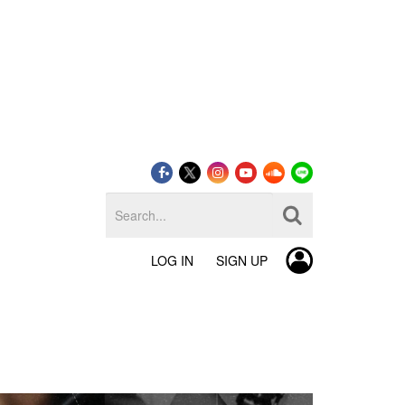
LOG IN
SIGN UP