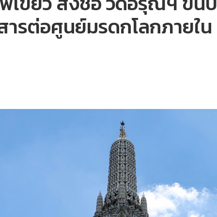
เขียว ส่งชื่อ วัดอรุณฯ ขึ้น
ารต่อศูนย์มรดกโลกภายใน เม