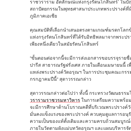
ราชวราราม อัตลักษณ์แห่งกรุงรัตนโกสินทร์’ ในบัญ
สถาปัตยกรรมในพุทธศาสนาประเภทพระปรางค์ที่มีค
ภูมิภาคเอเชีย
คุณสมบัติที่เลือกนำเสนอตรงตามเกณฑ์มรดกโลกข้อ
แห่งกรุงรัตนโกสินทร์ที่ได้รับอิทธิพลมาจากพระ
เพียงหนึ่งเดียวในสมัยรัตนโกสินทร์
“ขั้นตอนต่อจากนี้จะมีการส่งเอกสารขอบรรจุรายช
ปารีส สาธารณรัฐฝรั่งเศส ภายในเดือนเมษายนนี้ เ
แหล่งพระปรางค์วัดอรุณฯ ในการประชุมคณะกรรมกา
กรกฎาคมปีนี้“ สุดาวรรณกล่าว
สุดาวรรณกล่าวต่อไปว่า ทั้งนี้ กระทรวงวัฒน
วรารามราชวรมหาวิหาร
ในการเตรียมความพร้อม 
จะมีการศึกษาด้านโบราณคดีที่บริเวณพระปรางค์ว
มั่นคงแข็งแรงของพระปรางค์ ควบคุมดูแลการอนุร
ความเป็นของแท้ดั้งเดิมและความครบถ้วนสมบูรณ์ตา
ภายในวัดตามผังแม่บทวัดอรุณฯ และแผนบริหารจัด