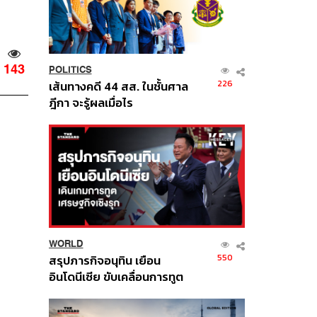
143
POLITICS
226
เส้นทางคดี 44 สส. ในชั้นศาล
ฎีกา จะรู้ผลเมื่อไร
WORLD
550
สรุปภารกิจอนุทิน เยือน
อินโดนีเซีย ขับเคลื่อนการทูต
เศรษฐกิจเชิงรุก ประกาศหุ้น
ส่วนยุทธศาสตร์ไทย –