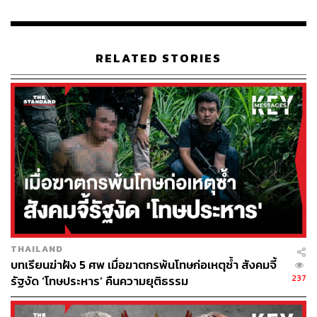
RELATED STORIES
THAILAND
บทเรียนฆ่าฝัง 5 ศพ เมื่อฆาตกรพ้นโทษก่อเหตุซ้ำ สังคมจี้
237
รัฐงัด ‘โทษประหาร’ คืนความยุติธรรม