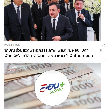
POLITICS
ทักษิณ ร่วมสวดพระอภิธรรมศพ ‘พล.ต.ท. ผ่อน’ บิดา
...
‘พักตร์พิไล ทวีสิน’ สิริอายุ 103 ปี แกนนำเพื่อไทย-บุคคล
หลากวงการร่วมอาลัย