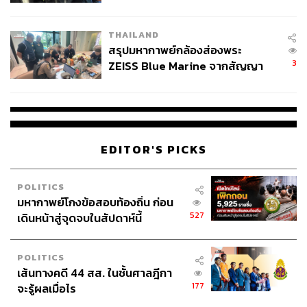
นัยทางการเมือง
THAILAND
สรุปมหากาพย์กล้องส่องพระ
3
ZEISS Blue Marine จากสัญญา
ผลิต 8.3 ล้าน สู่ข้อพิพาท ‘มา
เวลล์ฯ’ ฟ้อง ‘โทน บางแค’ ผิดนัด
จ่ายหนี้-แอบระบุแบรนด์
EDITOR'S PICKS
POLITICS
มหากาพย์โกงข้อสอบท้องถิ่น ก่อน
527
เดินหน้าสู่จุดจบในสัปดาห์นี้
POLITICS
เส้นทางคดี 44 สส. ในชั้นศาลฎีกา
177
จะรู้ผลเมื่อไร