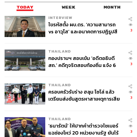
TODAY
WEEK
MONTH
INTERVIEW
ไขรหัสตั้ง ผบ.ตร. ‘ความสามารถ
3
vs อาวุโส’ และอนาคตการปฏิรูปสี
กากี กับ พล.ต.อ. เอก อังสนานนท์
THAILAND
กองปราบฯ สอบเข้ม ‘อดีตอธิบดี
3
สถ.’ คดีทุจริตสอบท้องถิ่น แจ้ง 6
ข้อหาหนัก จ่อชง ป.ป.ช. 12 ส.ค. นี้
THAILAND
ครอบครัวรับร่าง ฮลุน โซโล่ แล้ว
3
เตรียมส่งชันสูตรหาสาเหตุการเสีย
ชีวิต
THAILAND
‘ธนารัตน์’ ให้ปากคำตำรวจไซเบอร์
3
แฉช่องโหว่ 20 หน่วยงานรัฐ ยันไร้