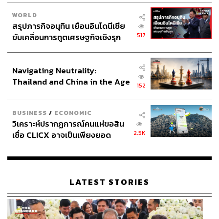
WORLD
สรุปภารกิจอนุทิน เยือนอินโดนีเซีย
517
ขับเคลื่อนการทูตเศรษฐกิจเชิงรุก
ประกาศหุ้นส่วนยุทธศาสตร์ไทย –
อินโดนีเซีย
Navigating Neutrality:
Thailand and China in the Age
152
of a New Global Order
BUSINESS
/
ECONOMIC
วิเคราะห์ปรากฏการณ์คนแห่ขอสิน
2.5K
เชื่อ CLICX อาจเป็นเพียงยอด
ภูเขาน้ำแข็ง ของปัญหาหนี้ครัว
เรือนไทยที่ถูกซุกไว้
LATEST STORIES