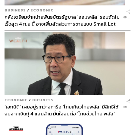
BUSINESS
/
ECONOMIC
คลังเตรียมจำหน่ายพันธบัตรรัฐบาล ‘ออมพลัส’ รอบถัดไป
...
เร็วสุด 4 ก.ย.นี้ อาจเพิ่มสัดส่วนการขายแบบ Small Lot
First มากขึ้น
ECONOMIC
/
BUSINESS
‘เอกนิติ’ เผยอยู่ระหว่างหารือ ‘ไทยเที่ยวไทยพลัส’ มีสิทธิใช้
...
งบจากเงินกู้ 4 แสนล้าน มั่นใจงบต่อ ‘ไทยช่วยไทย พลัส’
เฟส 2 มีเพียงพอ