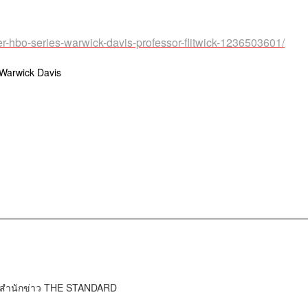
tter-hbo-series-warwick-davis-professor-flitwick-1236503601/
Warwick Davis
์ สำนักข่าว THE STANDARD