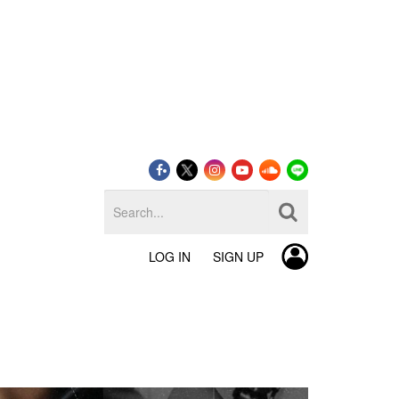
LOG IN
SIGN UP