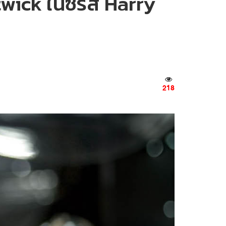
ick ในซีรีส์ Harry
218