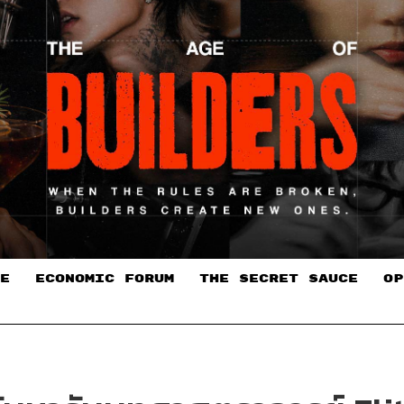
E
ECONOMIC FORUM
THE SECRET SAUCE​
OP