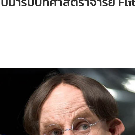
บมารับบทศาสตราจารย์ Flitw