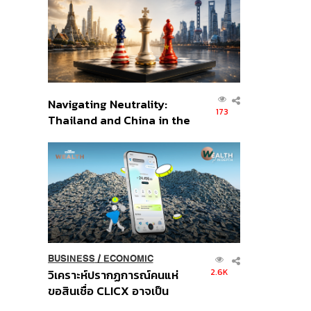
อินโดนีเซีย
Navigating Neutrality:
173
Thailand and China in the
Age of a New Global
Order
BUSINESS
/
ECONOMIC
2.6K
วิเคราะห์ปรากฏการณ์คนแห่
ขอสินเชื่อ CLICX อาจเป็น
เพียงยอดภูเขาน้ำแข็ง ของ