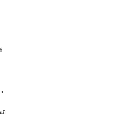
์
am
นปี