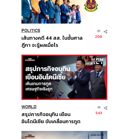
POLITICS
208
เส้นทางคดี 44 สส. ในชั้นศาล
ฎีกา จะรู้ผลเมื่อไร
WORLD
543
สรุปภารกิจอนุทิน เยือน
อินโดนีเซีย ขับเคลื่อนการทูต
เศรษฐกิจเชิงรุก ประกาศหุ้น
ส่วนยุทธศาสตร์ไทย –