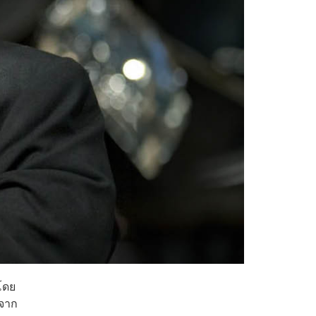
โดย
งจาก