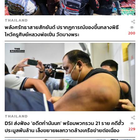
THAILAND
พลังศรัทธาสายสักยันต์ ปรากฏการณ์ของขึ้นกลางพิธี
200
ไหว้ครูศิษย์หลวงพ่อเปิ่น วัดบางพระ
THAILAND
DSI ส่งฟ้อง ‘อดีตกำนันนก’ พร้อมพวกรวม 21 ราย คดีฮั้ว
229
ประมูลพันล้าน เล็งขยายผลกวาดล้างเครือข่ายต่อเนื่อง