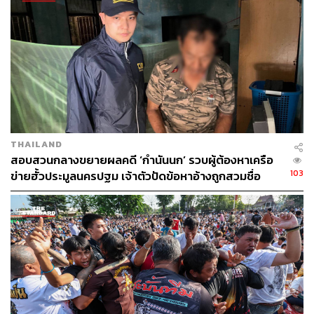
THAILAND
สอบสวนกลางขยายผลคดี ‘กำนันนก’ รวบผู้ต้องหาเครือ
103
ข่ายฮั้วประมูลนครปฐม เจ้าตัวปัดข้อหาอ้างถูกสวมชื่อ