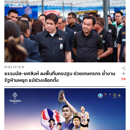
POLITICS
ธรรมนัส-ยศสิงห์ ลงพื้นที่นครปฐม ช่วยเกษตรกร ย้ำงาน
59
รัฐห้ามหยุด แม้ช่วงเลือกตั้ง