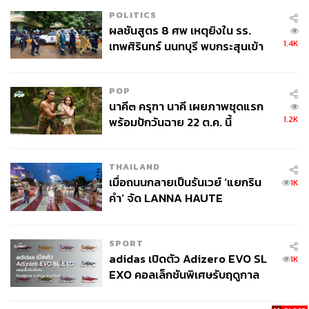
POLITICS
ผลชันสูตร 8 ศพ เหตุยิงใน รร.
1.4K
เทพศิรินทร์ นนทบุรี พบกระสุนเข้า
จุดสำคัญ ‘ศีรษะ-หน้าอก’ ครูถูกยิง
4 นัด จากระยะไกล
POP
นาคี๓ ครุฑา นาคี เผยภาพชุดแรก
1.2K
พร้อมปักวันฉาย 22 ต.ค. นี้
THAILAND
เมื่อถนนกลายเป็นรันเวย์ ‘แยกริน
1K
คำ’ จัด LANNA HAUTE
COUTURE กลางสายฝน
SPORT
adidas เปิดตัว Adizero EVO SL
1K
EXO คอลเล็กชันพิเศษรับฤดูกาล
College Football