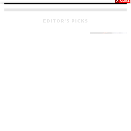
EDITOR'S PICKS
POLITICS
มหากาพย์โกงข้อสอบท้องถิ่น ก่อน
601
เดินหน้าสู่จุดจบในสัปดาห์นี้
POLITICS
เส้นทางคดี 44 สส. ในชั้นศาลฎีกา
237
จะรู้ผลเมื่อไร
WORLD
สรุปภารกิจอนุทิน เยือนอินโดนีเซีย
557
ขับเคลื่อนการทูตเศรษฐกิจเชิงรุก
ประกาศหุ้นส่วนยุทธศาสตร์ไทย –
อินโดนีเซีย
Navigating Neutrality: