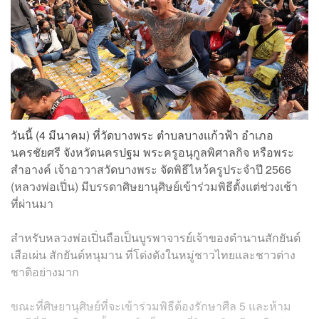
วันนี้ (4 มีนาคม) ที่วัดบางพระ ตำบลบางแก้วฟ้า อำเภอ
นครชัยศรี จังหวัดนครปฐม พระครูอนุกูลพิศาลกิจ หรือพระ
สำอางค์ เจ้าอาวาสวัดบางพระ จัดพิธีไหว้ครูประจำปี 2566
(หลวงพ่อเปิ่น) มีบรรดาศิษยานุศิษย์เข้าร่วมพิธีตั้งแต่ช่วงเช้า
ที่ผ่านมา
สำหรับหลวงพ่อเปิ่นถือเป็นบูรพาจารย์เจ้าของตำนานสักยันต์
เสือเผ่น สักยันต์หนุมาน ที่โด่งดังในหมู่ชาวไทยและชาวต่าง
ชาติอย่างมาก
ขณะที่ศิษยานุศิษย์ที่จะเข้าร่วมพิธีต้องรักษาศีล 5 และห้าม