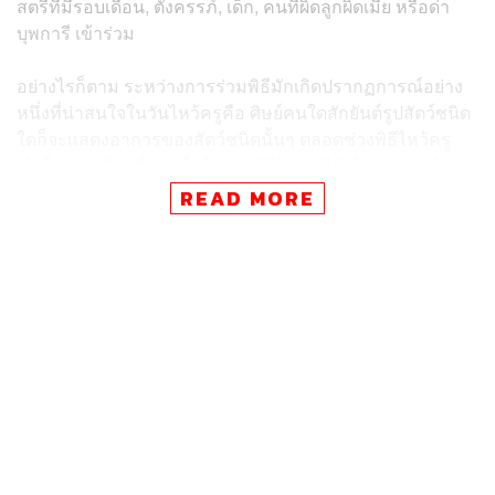
สตรีที่มีรอบเดือน, ตั้งครรภ์, เด็ก, คนที่ผิดลูกผิดเมีย หรือด่า
บุพการี เข้าร่วม
อย่างไรก็ตาม ระหว่างการร่วมพิธีมักเกิดปรากฏการณ์อย่าง
หนึ่งที่น่าสนใจในวันไหว้ครูคือ ศิษย์คนใดสักยันต์รูปสัตว์ชนิด
ใดก็จะแสดงอาการของสัตว์ชนิดนั้นๆ ตลอดช่วงพิธีไหว้ครู
ซึ่งเป็นภาพที่น่าตื่นตาตื่นใจของผู้ที่ไม่เคยได้เห็นมาก่อน โดย
มีคติความเชื่อว่า ‘คนที่มีอาการของขึ้น’ ส่วนใหญ่มักเกิดกับ
READ MORE
คนที่มีความเลื่อมใส จิตใจตั้งมั่นยึดมั่นในครูบาอาจารย์ และ
อ่อนไหวง่าย
ในช่วงท้ายพระสงฆ์ได้ประพรมน้ำมนต์ให้กับบรรดา
ศิษยานุศิษย์ที่เข้าร่วมพิธี ซึ่งบรรดาลูกศิษ์ที่ได้รับน้ำมนต์ที่
โปรยมาจากด้านบนต่างส่งเสียงคำรามร้อง
ขณะที่บริเวณลานโล่งด้านหน้ารูปหล่อหลวงพ่อเปิ่น
ศิษยานุศิษย์จากทั่วสารทิศที่เดินทางเข้าร่วมพิธีพากันนำพาน
ดอกไม้มาบูชาครูตั้งแต่ฟ้ายังไม่เริ่มสว่าง ผู้คนนั่งเบียดเสียด
แออัดกันเต็มสนาม