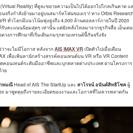
Virtual Reality) ที่ดูจะขยายความเป็นไปได้ออกไปไกลเกินคาด แล
ือนจริงกำลังย้ายมาอยู่บนสมาร์ทโฟนของเรา! ทาง Orbis Researc
R ทั่วโลกมีแนวโน้มพุ่งสูงถึง 4,000 ล้านดอลลาร์ภายในปี 2020
ับคะแนนนิยมสุดๆ เท่านั้น แต่ยังหลั่งไหลมาจากธุรกิจสื่อ เอ็นเตอ
วงการศึกษาที่เริ่มเดินเกมรุกตามเทรนด์นี้กันจริงจัง
ใช่ว่าจะไม่มีโอกาส หลังจาก
AIS IMAX VR
เปิดตัวไปเมื่อเดือน
 IMAX เพื่อเฟ้นหานักสร้างสรรค์คอนเทนต์บน VR หรือ VR Content
้ผลิตคอนเทนต์ระดับมืออาชีพและบุกตลาดต่างประเทศ ผ่านโครงการ
ด้วย
ราหมณี
Head of AIS The StartUp และ
สาโรจน์ อนันต์สิทธิโชค
ผู้
eplex มาพูดคุยถึงรายละเอียดของงานและโอกาสที่ไม่ควรพลาดกัน