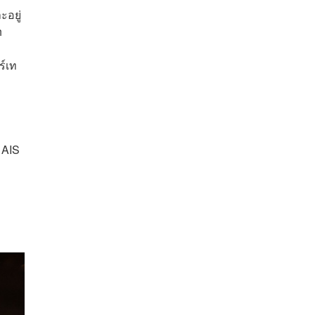
ะอยู่
h
ร์เท
 AIS