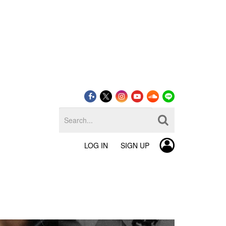
LOG IN
SIGN UP