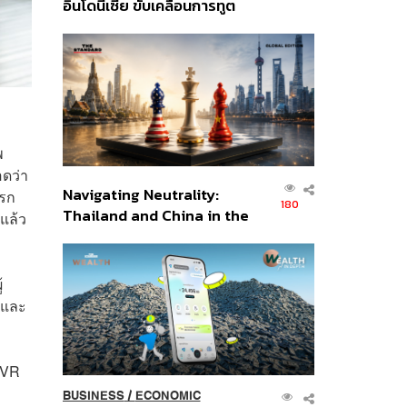
อินโดนีเซีย ขับเคลื่อนการทูต
เศรษฐกิจเชิงรุก ประกาศหุ้น
ส่วนยุทธศาสตร์ไทย –
อินโดนีเซีย
พ
อดว่า
Navigating Neutrality:
แรก
180
Thailand and China in the
กแล้ว
Age of a New Global
Order
้
 และ
 VR
BUSINESS
/
ECONOMIC