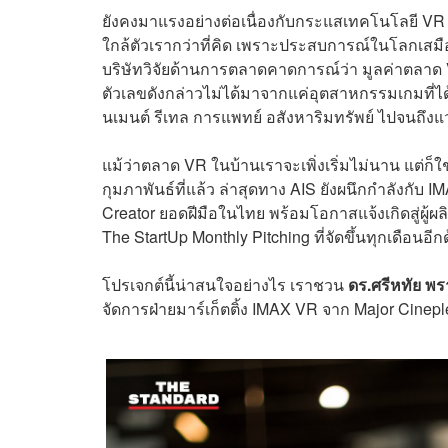
ยังคงมาแรงอย่างต่อเนื่องกับกระแสเทคโนโลยี VR (
ใกล้ตัวเรากว่าที่คิด เพราะประสบการณ์ในโลกเสม
บริษัทวิจัยด้านการตลาดคาดการณ์ว่า มูลค่าตลาด V
ตัวเลขดังกล่าวไม่ได้มาจากแค่อุตสาหกรรมเกมที่ได้ร
นเมนต์ รีเทล การแพทย์ อสังหาริมทรัพย์ ไปจนถึงแวด
แม้ว่าตลาด VR ในบ้านเราจะเพิ่งเริ่มไม่นาน แต่ก็
กุมภาพันธ์ที่แล้ว ล่าสุดทาง AIS ยังผนึกกำลังกับ
Creator ยอดฝีมือในไทย พร้อมโอกาสแจ้งเกิดสู่ผู
The StartUp Monthly Pitching ที่จัดขึ้นทุกเดือนอีก
โปรเจกต์นี้น่าสนใจอย่างไร เราชวน
ดร.ศรีหทัย พ
จัดการฝ่ายมาร์เก็ตติ้ง IMAX VR จาก Major Cin