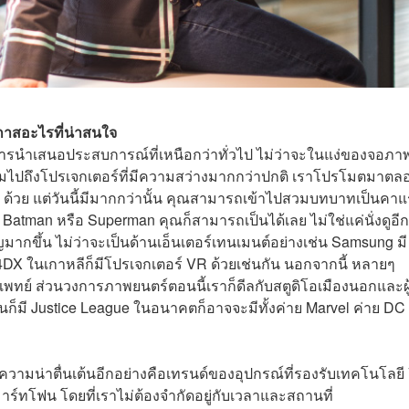
าสอะไรที่น่าสนใจ
ือการนำเสนอประสบการณ์ที่เหนือกว่าทั่วไป ไม่ว่าจะในแง่ของจอภา
รวมไปถึงโปรเจกเตอร์ที่มีความสว่างมากกว่าปกติ เราโปรโมตมาตล
้นๆ ด้วย แต่วันนี้มีมากกว่านั้น คุณสามารถเข้าไปสวมบทบาทเป็นคา
น Batman หรือ Superman คุณก็สามารถเป็นได้เลย ไม่ใช่แค่นั่งดูอี
มากขึ้น ไม่ว่าจะเป็นด้าน
เอ็นเตอร์เทนเมนต์
อย่างเช่น Samsung มี
4DX ในเกาหลีก็มีโปรเจกเตอร์ VR ด้วยเช่นกัน นอกจากนี้ หลายๆ
แพทย์ ส่วนวงการภาพยนตร์ตอนนี้เราก็ดีลกับสตูดิโอเมืองนอกและผู
นก็มี Justice League ในอนาคตก็อาจจะมีทั้งค่าย Marvel ค่าย DC
มน่าตื่นเต้นอีกอย่างคือเทรนด์ของอุปกรณ์ที่รองรับเทคโนโลยี
ร์ทโฟน โดยที่เราไม่ต้องจำกัดอยู่กับเวลาและสถานที่