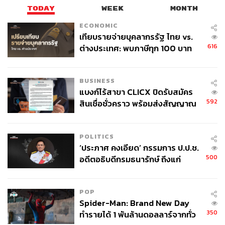
TODAY
WEEK
MONTH
ECONOMIC
เทียบรายจ่ายบุคลากรรัฐ ไทย vs.
616
ต่างประเทศ: พบภาษีทุก 100 บาท
ของคนไทยใช้ไปกับข้าราชการเฉียด
40 บาท
BUSINESS
แบงก์ไร้สาขา CLICX ปิดรับสมัคร
592
สินเชื่อชั่วคราว พร้อมส่งสัญญาณ
เตือนกลุ่มกู้เงินผิดวัตถุประสงค์-ให้
ข้อมูลเท็จ เตรียมดำเนินคดีเด็ดขาด
POLITICS
‘ประภาศ คงเอียด’ กรรมการ ป.ป.ช.
500
อดีตอธิบดีกรมธนารักษ์ ถึงแก่
อนิจกรรม
POP
Spider-Man: Brand New Day
350
ทำรายได้ 1 พันล้านดอลลาร์จากทั่ว