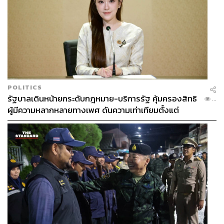
POLITICS
รัฐบาลเดินหน้ายกระดับกฎหมาย-บริการรัฐ คุ้มครองสิทธิ
...
ผู้มีความหลากหลายทางเพศ ดันความเท่าเทียมตั้งแต่
หลักสูตรในห้องเรียนถึงที่ทำงาน