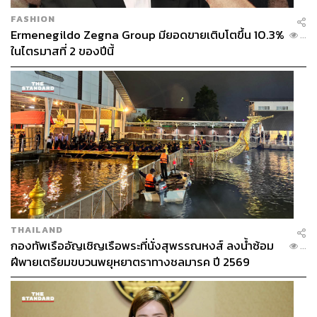
FASHION
Ermenegildo Zegna Group มียอดขายเติบโตขึ้น 10.3%
...
ในไตรมาสที่ 2 ของปีนี้
THAILAND
กองทัพเรืออัญเชิญเรือพระที่นั่งสุพรรณหงส์ ลงน้ำซ้อม
...
ฝีพายเตรียมขบวนพยุหยาตราทางชลมารค ปี 2569