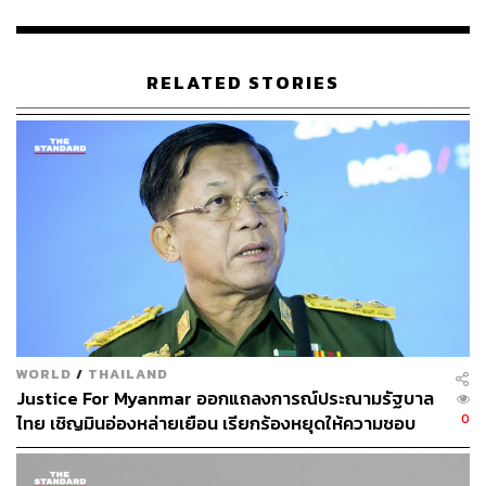
57
RELATED STORIES
ABOUT THE AUTHOR
สมศักดิ์ จันทวิชชประภา
โปรดิวเซอร์ คอลัมนิสต์ และบรรณาธิการ ผู้
หลงใหลในความตื่นเต้นของกีฬาและความ
สงบของการอ่านหนังสือเงียบๆ
WORLD
/
THAILAND
Justice For Myanmar ออกแถลงการณ์ประณามรัฐบาล
0
ไทย เชิญมินอ่องหล่ายเยือน เรียกร้องหยุดให้ความชอบ
ธรรมรัฐบาลทหาร