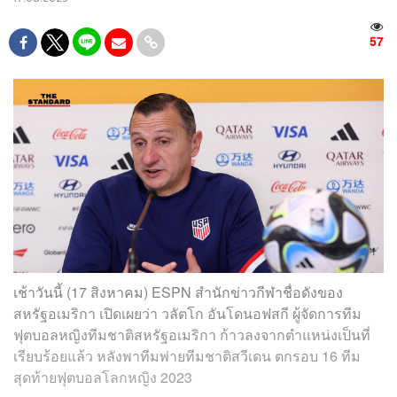
57
เช้าวันนี้ (17 สิงหาคม) ESPN สำนักข่าวกีฬาชื่อดังของ
สหรัฐอเมริกา เปิดเผยว่า วลัตโก อันโดนอฟสกี ผู้จัดการทีม
ฟุตบอลหญิงทีมชาติสหรัฐอเมริกา ก้าวลงจากตำแหน่งเป็นที่
เรียบร้อยแล้ว หลังพาทีมพ่ายทีมชาติสวีเดน ตกรอบ 16 ทีม
สุดท้ายฟุตบอลโลกหญิง 2023