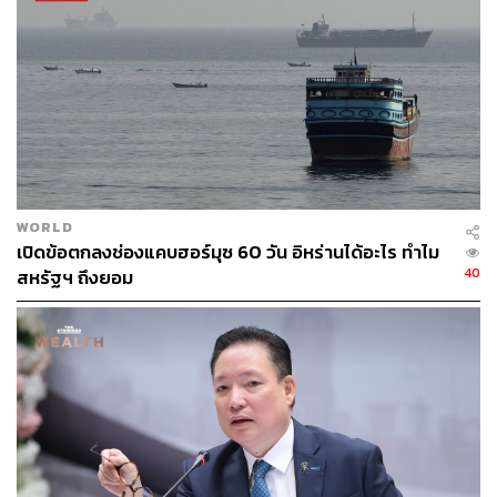
WORLD
เปิดข้อตกลงช่องแคบฮอร์มุซ 60 วัน อิหร่านได้อะไร ทำไม
40
สหรัฐฯ ถึงยอม