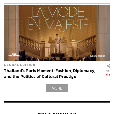
จากการเยี่ยมชมนิทรรศการของผู้เขียนและรับฟังคำบรรยาย
ของเจ้าหน้าที่เมื่อวันที่ 2 กุมภาพันธ์ 2561 ทำให้ทราบว่า
GLOBAL EDITION
ปัจจุบันตู้ญี่ปุ่น 3 ใบ อยู่ที่พิพิธภัณฑ์
ลูฟวร์
และ โบซาร์-อาร์ต
Thailand’s Paris Moment: Fashion, Diplomacy,
ในฝรั่งเศส กาน้ำชาเงินจีน 1 ใบ จากทั้งหมด 4 ใบ ตกเป็น
313
and the Politics of Cultural Prestige
สมบัติส่วนบุคคล และปืนใหญ่ฉลุลายเงินดุนนูน 1 กระบอก
จากทั้งหมด 2 กระบอก อยู่ที่พิพิธภัณฑ์ปืนใหญ่หลวง (Royal
MORE
Artillery Museum) เมืองลาร์กฮิลล์ ประเทศอังกฤษ ส่วนอีก
กระบอกหนึ่งนั้นสันนิษฐานว่าอยู่ในกรุงเบอร์ลิน ประเทศ
เยอรมนี