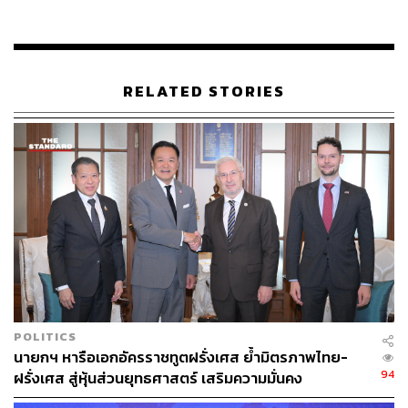
จัดแสดงเครื่องมงคลราชบรรณาการสมเด็จพระนารายณ์
มหาราช ครั้งแรกรอบ 300 ปี
สิ่งที่เป็นสุดยอดไฮไลต์เกี่ยวกับประเทศไทยของการจัดแสดง
ในครั้งนี้ ก็คือเครื่องมงคลราชบรรณาการของสมเด็จพระ
นารายณ์มหาราช ได้แก่ ปืนใหญ่ฉลุลายเงินดุนนูน 1 กระบอก
RELATED STORIES
ตู้ญี่ปุ่น 3 ใบ และกาน้ำชาเงินจีน 1 ใบ ซึ่งพระองค์ทรงโปรด
เกล้าฯ ให้ออกพระวิสุทธสุนทร หรือโกษาปาน เป็นราชทูต นำ
ไปถวายพระเจ้าหลุยส์ที่ 14 พร้อมกับพระราชสาส์น ณ ท้อง
พระโรงห้องกระจก (Galerie des Glaces) แห่งพระรา
ชวังแวร์ซายส์ เมื่อวันที่ 1 กันยายน ค.ศ. 1686 (พ.ศ. 2229)
การจัดแสดงเครื่องมงคลราชบรรณาการดังกล่าวนับเป็นการ
ค้นพบที่สำคัญยิ่งและเปิดโอกาสให้สาธารณชนได้เข้าชมเป็น
ครั้งแรกในรอบสามร้อยกว่าปี โดยสอดคล้องกับประชุม
พงศาวดาร ฉบับหอสมุดแห่งชาติ ภาคที่ 27 เล่ม 7 ความว่า
POLITICS
นายกฯ หารือเอกอัครราชทูตฝรั่งเศส ย้ำมิตรภาพไทย-
94
ฝรั่งเศส สู่หุ้นส่วนยุทธศาสตร์ เสริมความมั่นคง
นวัตกรรม และเศรษฐกิจอนาคต