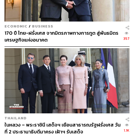
“
คนโทน้ำทำด้วยทองคำ
ขวดทองคำ
ถ้วยทองคำ
หีบทองคำ
ECONOMIC
/
BUSINESS
ตู้เล็กๆ
ทำด้วยกระ
หีบและโต๊ะญี่ปุ่น
พรมมาจากเมืองฮินดูซ
170 ปี ไทย-ฝรั่งเศส จากมิตรภาพทางการทูต สู่พันธมิตร
ตัน
และพรมเมืองจีน กับเรือทำด้วยทองคำ 1 ลำ และปืนใหญ่
357
เศรษฐกิจแห่งอนาคต
ปลอกเงิน 2 กระบอก และเครื่องลายครามอย่างงามที่สุด
1,500 ชิ้น เครื่องราชบรรณาการได้นำมาเรียงไว้ในท้องพระ
โรง”
ซึ่งขุนราชภูเบนทร์และหมื่นพิเศษภูบาลทำหน้าที่คุมเครื่อง
มงคลราชบรรณาการตามเอกสารฝรั่งเศส
THAILAND
ในหลวง – พระราชินี เสด็จฯ เยือนสาธารณรัฐฝรั่งเศส วัน
1.1K
ที่ 2 ประธานาธิบดีมาครง เฝ้าฯ รับเสด็จ