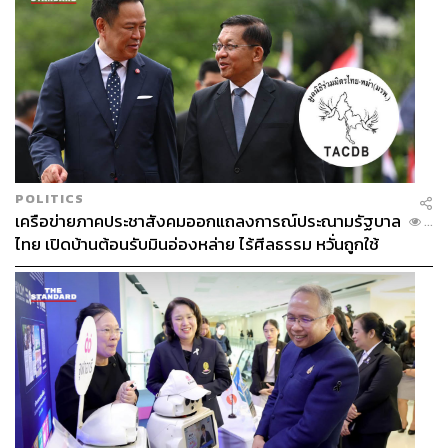
POLITICS
เครือข่ายภาคประชาสังคมออกแถลงการณ์ประณามรัฐบาล
...
ไทย เปิดบ้านต้อนรับมินอ่องหล่าย ไร้ศีลธรรม หวั่นถูกใช้
เป็นเครื่องมือกดขี่ชาวเมียนมา