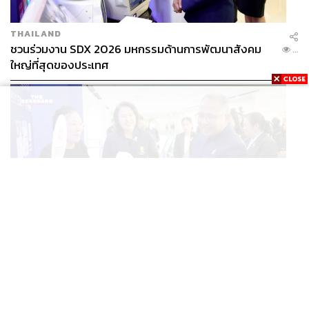
THAILAND
ชวนร่วมงาน SDX 2026 มหกรรมด้านการพัฒนาสังคม
...
ใหญ่ที่สุดของประเทศ
นิทรรศการพูดถึงไทยที่คนไทยแทบไม่รู้
จากการชมนิทรรศการดังกล่าวของผู้เขียน มีความรู้สึก
ประทับใจถึงประวัติศาสตร์และความสัมพันธ์อันยาวนาน
ระหว่างประเทศไทยและฝรั่งเศส ซึ่งสมเด็จพระนารายณ์
มหาราชทรงตั้งพระราชหฤทัยส่งคณะราชทูตไปเจริญ
สัมพันธไมตรีตั้งแต่คณะราชทูตออกพระพิพัฒน์ราชไมตรี
THAILAND
เมื่อปี พ.ศ. 2223 หากแต่เรือที่โดยสารไปด้วยได้อับปางลง
ชวนร่วมงาน SDX 2026 มหกรรมด้านการพัฒนาสังคม
...
นอกชายฝั่งมาดากัสการ์ จนต้องส่งออกขุนพิไชยวาณิชและ
ใหญ่ที่สุดของประเทศ
ออกขุนพิชิตไมตรีไปสืบข่าวคราว ในปี พ.ศ. 2226 จวบจน
กระทั่งการส่งคณะราชทูตโกษาปานประสบผลสำเร็จ และ
พระเจ้าหลุยส์ที่ 14 ก็ทรงถวายพระเกียรติยศสูงสุดด้วยการ