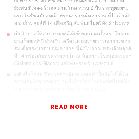
ณ พระราชวังแวร์ซายส์ ประเทศฝรั่งเศส เล่าถึงความ
สัมพันธ์ไทย-ฝรั่งเศส ผ่าน โกษาปาน ผู้เป็นราชทูตสยาม
แรก ในรัชสมัยสมเด็จพระนารายณ์มหาราช ที่ได้เข้าเฝ้า
พระเจ้าหลุยส์ที่ 14 เพื่อเจริญสัมพันธไมตรีทั้ง 2 ประเทศ
เปิดโอกาสให้สาธารณชนได้เข้าชมเป็นครั้งแรกในรอบ
สามร้อยกว่าปี สำหรับ เครื่องมงคลราชบรรณาการของ
สมเด็จพระนารายณ์มหาราช ที่นำไปถวายพระเจ้าหลุยส์
ที่ 14 พร้อมกับพระราชสาส์น ณ ท้องพระโรงห้องกระจก
(Galerie des Glaces) แห่งพระราชวังแวร์ซายส์
อย่างไรก็ตาม นิทรรศการอันทรงคุณค่านี้กลับไม่ได้รับ
ความสนใจจากหน่วยงานที่เกี่ยวข้องในประเทศไทยเพื่อ
เผยแพร่ให้ประชาชนชาวไทยได้รับทราบเลย
นิทรรศการ Visiteurs de Versailles 1682-1789 จัดแสดง
READ MORE
ตั้งแต่วันที่ 22 ตุลาคม 2560 – 25 กุมภาพันธ์ 2561 ณ พระรา
ชวังแวร์ซายส์ ประเทศฝรั่งเศส โดยนำเสนอเกี่ยวกับ
อาคันตุกะ เจ้าชาย และคณะทูต ที่ได้มีโอกาสมาเยือนพระรา
ชวังแวร์ซายส์ ตั้งแต่ปี ค.ศ. 1682 ซึ่งพระเจ้าหลุยส์ที่ 14 ทรง