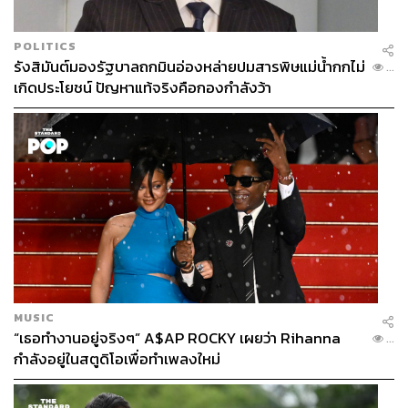
POLITICS
ถ้อยคำดังกล่าวก็ได้ปรากฏให้เห็นเป็นรูปธรรมเมื่อพระเจ้า
รังสิมันต์มองรัฐบาลถกมินอ่องหล่ายปมสารพิษแม่น้ำกกไม่
...
หลุยส์ที่ 14 ทรงใช้ท้องพระโรงห้องกระจกออกรับคณะทูต
เกิดประโยชน์ ปัญหาแท้จริงคือกองกำลังว้า
จากดินแดนบุรพทิศอีกเพียงครั้งเดียวเท่านั้นตลอดรัชสมัย คือ
คณะทูตจากเปอร์เซีย เมื่อปี ค.ศ. 1715 (พ.ศ. 2258) และพระ
เจ้าหลุยส์ที่ 15 ทรงสืบทอดธรรมเนียมนี้เป็นครั้งที่ 3 และครั้ง
สุดท้าย เมื่อทรงออกรับคณะทูตจากออตโตมัน เมื่อปี ค.ศ.
1742 (พ.ศ. 2285) นอกนั้นพระเจ้าหลุยส์ที่ 14-16 ทรงออกรับ
คณะทูตจากประเทศต่างๆ ในห้องอพอลโล
อนึ่ง ท้องพระโรงห้องกระจกได้มีความเกี่ยวข้องกับ
ประวัติศาสตร์ชาติไทยอีกครั้ง เมื่อวันที่ 28 มิถุนายน ค.ศ.
1919 (พ.ศ. 2462) เมื่อผู้แทนสยาม 2 พระองค์ ลงนามในสนธิ
MUSIC
สัญญาแวร์ซายส์ครั้งสิ้นสุดสงครามโลกครั้งที่ 1 ได้แก่ พระว
“เธอทำงานอยู่จริงๆ” A$AP ROCKY เผยว่า Rihanna
...
รวงศ์เธอ พระองค์เจ้าจรูญศักดิ์กฤดากร และพระวรวงศ์เธอ
กำลังอยู่ในสตูดิโอเพื่อทำเพลงใหม่
พระองค์เจ้าไตรทศประพันธ์ กรมหมื่นเทววงศ์วโรทัย