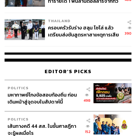
ทำรายได้ 1 พันล้านดอลลาร์จากทั่ว
โลกภายใน 6 วัน
ชมท้องพระโรงห้องกระจกแวร์ซายส์ ต้อนรับคณะทูตสยาม
นอกจากนี้ ภายในห้องจัดแสดงยังได้จัดแสดงปฏิทินของปี
THAILAND
ค.ศ. 1687 ภาพเขียน และเหรียญเงินที่ระลึก แสดงเหตุการณ์
ครอบครัวรับร่าง ฮลุน โซโล่ แล้ว
การถวายพระราชสาส์นและเครื่องมงคลราชบรรณาการโดย
390
เตรียมส่งชันสูตรหาสาเหตุการเสีย
คณะราชทูตโกษาปาน หนังสือจดหมายเหตุลาลูแบร์ ภาพ
ชีวิต
เขียนแสดงการตั้งบุษบกและท้องพระโรงห้องกระจก ภาพวาด
คณะทูตสยาม ได้แก่ ออกพระวิสุทธสุนทร ราชทูต ออกหลวง
กัลยาราชไมตรี อุปทูต ออกขุนศรีวิสารวาจา ตรีทูต และบาท
หลวงเดอ ลิยอนน์ ล่าม และภาพวาดเดี่ยวของโกษาปาน รวม
EDITOR'S PICKS
ถึงการขอยืมบุษบกจำลองจากพิพิธภัณฑสถานแห่งชาติ
พระนคร และลอมพอกจากพิพิธภัณฑสถานแห่งชาติ สมเด็จ
POLITICS
พระนารายณ์ จ.ลพบุรี มาจัดแสดงด้วย
มหากาพย์โกงข้อสอบท้องถิ่น ก่อน
498
เดินหน้าสู่จุดจบในสัปดาห์นี้
POLITICS
เส้นทางคดี 44 สส. ในชั้นศาลฎีกา
152
จะรู้ผลเมื่อไร