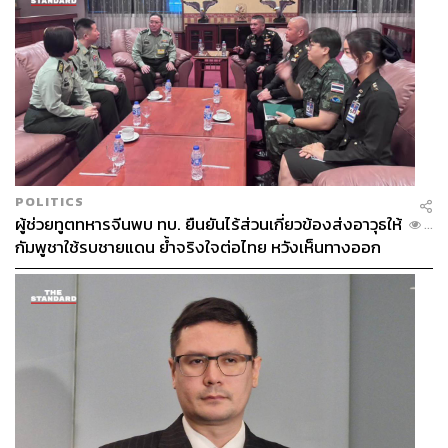
“…
ฉะนั้นเรื่องต่างๆ
ที่จำได้
ข้าพระพุทธเจ้าทั้งหลายจึงจดจาร
ไว้ในบันทึกและขอจบลงด้วยการประกาศยืนยันว่า
แม้ข้า
พระพุทธเจ้าทั้งหลายจะกล่าวถึงเรื่องต่างๆ
มากมาย
แต่เรื่อง
ที่ยังไม่กล่าวถึงก็ยังมีอีกมาก
บันทึกเหล่านี้จะได้มอบให้แก่ลูก
หลาน
แลเก็บไว้เป็นอนุสรณ์ที่หายากที่สุดและประเสริฐสุด
ของแผ่นดิน
พระเจ้าแผ่นดินเจ้าเหนือหัวของข้าพระพุทธเจ้า
ทั้งหลายจะได้ส่งบันทึกดังกล่าวไปยังบรรดากษัตริย์พันธมิตร
แลด้วยประการฉะนี้
มิช้าทั่วทั้งตะวันออกจะทราบความโดย
POLITICS
ทั่ว
แลผู้คนในอีกหลายศตวรรษหน้า
ก็จะทราบถึงทศพิธราช
ผู้ช่วยทูตทหารจีนพบ ทบ. ยืนยันไร้ส่วนเกี่ยวข้องส่งอาวุธให้
...
ธรรมอันสุดประเสริฐของพระเจ้าหลุยส์มหาราช
…”
กัมพูชาใช้รบชายแดน ย้ำจริงใจต่อไทย หวังเห็นทางออก
สันติวิธี