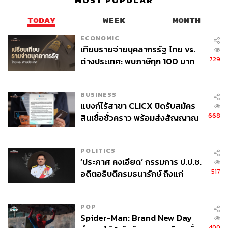
MOST POPULAR
สำหรับข้อมูลที่น่าสนใจก็คือ เมื่อครั้งปฏิวัติฝรั่งเศส ในปี ค.ศ.
1789 ประชาชนชาวฝรั่งเศสได้นำปืนใหญ่ทั้ง 2 กระบอก จาก
TODAY
WEEK
MONTH
คลังแสงของพระราชวังแองวาลิดนำไปยิงป้อมบาสตีย์จริง
และเมื่อถึงปี ค.ศ. 1815 จักรพรรดินโปเลียนทรงพ่ายแพ้ใน
ECONOMIC
เทียบรายจ่ายบุคลากรรัฐ ไทย vs.
สงครามวอเตอร์ลู อังกฤษและปรัสเซีย ซึ่งเป็น 2 ใน 6 ชาติ
729
ต่างประเทศ: พบภาษีทุก 100 บาท
พันธมิตร จึงได้ยึดปืนใหญ่กลับไปยังประเทศของตน
ของคนไทยใช้ไปกับข้าราชการเฉียด
40 บาท
BUSINESS
แบงก์ไร้สาขา CLICX ปิดรับสมัคร
668
สินเชื่อชั่วคราว พร้อมส่งสัญญาณ
เตือนกลุ่มกู้เงินผิดวัตถุประสงค์-ให้
ข้อมูลเท็จ เตรียมดำเนินคดีเด็ดขาด
POLITICS
‘ประภาศ คงเอียด’ กรรมการ ป.ป.ช.
517
อดีตอธิบดีกรมธนารักษ์ ถึงแก่
อนิจกรรม
POP
Spider-Man: Brand New Day
400