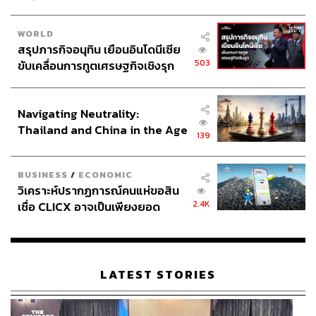
WORLD
สรุปภารกิจอนุทิน เยือนอินโดนีเซีย
503
ขับเคลื่อนการทูตเศรษฐกิจเชิงรุก
ประกาศหุ้นส่วนยุทธศาสตร์ไทย –
อินโดนีเซีย
Navigating Neutrality:
Thailand and China in the Age
139
ส่วนสถานที่สำคัญที่สุดในพระราชวังแวร์ซายส์ ก็คือท้องพระ
of a New Global Order
โรงห้องกระจก เพราะเป็นห้องที่พระเจ้าหลุยส์ที่ 14 ทรงพอ
พระราชหฤทัยมากที่สุด และมีความเกี่ยวข้องกับ
BUSINESS
/
ECONOMIC
ประวัติศาสตร์ชาติไทยโดยตรง กล่าวคือ ทรงโปรดเกล้าฯ ให้
วิเคราะห์ปรากฏการณ์คนแห่ขอสิน
2.4K
เชื่อ CLICX อาจเป็นเพียงยอด
ใช้ท้องพระโรงห้องกระจกออกรับคณะทูตจากสยามเป็นคณะ
ภูเขาน้ำแข็ง ของปัญหาหนี้ครัว
แรก เมื่อวันที่ 1 กันยายน ค.ศ. 1686 (พ.ศ. 2229) ซึ่งเป็นวัน
เรือนไทยที่ถูกซุกไว้
ถวายพระราชสาส์นและเครื่องมงคลราชบรรณาการของ
สมเด็จพระนารายณ์มหาราช และวันที่ 14 มกราคม ค.ศ.
LATEST STORIES
1687 (พ.ศ. 2230) เป็นวันที่โกษาปานกราบบังคมทูลลากลับ
สยาม โดยกราบบังคมทูลได้อย่างน่าจับใจความตอนหนึ่งว่า