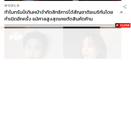
WORLD
ทำไมทรัมป์เดินหน้าจำกัดสิทธิการได้สัญชาติอเมริกันโดย
...
กำเนิดอีกครั้ง แม้ศาลสูงสุดเคยตัดสินคัดค้าน
ENTERTAINMENT
เก้า นพเก้า และ พาย รินรดา เตรียมร่วมงานกันใน ‘รสกาล
...
Enchanted Taste In Time’