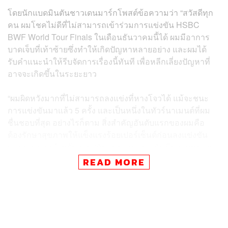
โดยนักแบดมินตันชาวเดนมาร์กโพสต์ข้อความว่า “สวัสดีทุก
คน ผมโชคไม่ดีที่ไม่สามารถเข้าร่วมการแข่งขัน HSBC
BWF World Tour Finals ในเดือนธันวาคมนี้ได้ ผมมีอาการ
บาดเจ็บที่เท้าซ้ายซึ่งทำให้เกิดปัญหาหลายอย่าง และผมได้
รับคำแนะนำให้รีบจัดการเรื่องนี้ทันที เพื่อหลีกเลี่ยงปัญหาที่
อาจจะเกิดขึ้นในระยะยาว
“ผมผิดหวังมากที่ไม่สามารถลงแข่งที่หางโจวได้ แม้จะชนะ
การแข่งขันมาแล้ว 5 ครั้ง และเป็นหนึ่งในทัวร์นาเมนต์ที่ผม
ชื่นชอบที่สุด อย่างไรก็ตาม สิ่งสำคัญอันดับแรกของผมคือ
ต้องรักษาสุขภาพให้แข็งแรงร้อยเปอร์เซ็นต์ก่อนลงแข่งขัน
ขอบคุณมากสำหรับการสนับสนุนเสมอมา มันมีความหมาย
กับผมมากจริงๆ”
READ MORE
อย่างไรก็ตาม การถอนตัวของ วิกเตอร์ แอ็กเซลเซน ส่งผลให้
หลี่ชี่เฟิง มือวางอันดับ 6 ของโลกจากจีน จะเป็นคนได้สิทธิ์
เข้าแข่งขันแทน