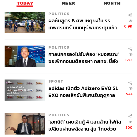
TODAY
WEEK
MONTH
POLITICS
ผลชันสูตร 8 ศพ เหตุยิงใน รร.
0.9K
เทพศิรินทร์ นนทบุรี พบกระสุนเข้า
จุดสำคัญ ‘ศีรษะ-หน้าอก’ ครูถูกยิง
4 นัด จากระยะไกล
POLITICS
ศาลปกครองไม่รับฟ้อง ‘หมอสรณ’
693
ขอเพิกถอนมติสรรหา กสทช. ชี้ยัง
ไม่ใช่ผู้เดือดร้อนเสียหาย
SPORT
adidas เปิดตัว Adizero EVO SL
544
EXO คอลเล็กชันพิเศษรับฤดูกาล
College Football
POLITICS
‘เอกนิติ’ เผยเงินกู้ 4 แสนล้าน โฟกัส
300
เปลี่ยนผ่านพลังงาน ลุ้น ‘ไทยช่วย
ไทยพลัส’ เฟส 2 รอประเมินความ