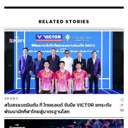
499
ABOUT THE AUTHOR
RELATED STORIES
THE STANDARD TEAM
กองบรรณาธิการ THE STANDARD
SPORT
สโมสรแบดมินตัน ที ไทยแลนด์ จับมือ VICTOR ยกระดับ
91
พัฒนานักกีฬาไทยสู่มาตรฐานโลก