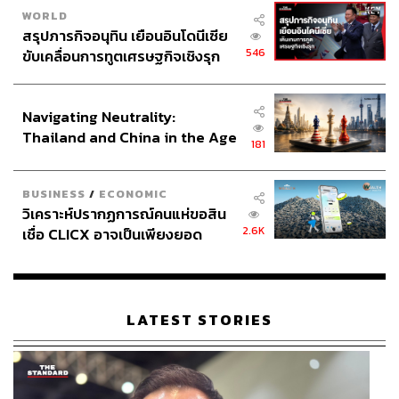
WORLD
สรุปภารกิจอนุทิน เยือนอินโดนีเซีย
546
ขับเคลื่อนการทูตเศรษฐกิจเชิงรุก
ประกาศหุ้นส่วนยุทธศาสตร์ไทย –
อินโดนีเซีย
Navigating Neutrality:
Thailand and China in the Age
181
of a New Global Order
BUSINESS
/
ECONOMIC
วิเคราะห์ปรากฏการณ์คนแห่ขอสิน
2.6K
เชื่อ CLICX อาจเป็นเพียงยอด
ภูเขาน้ำแข็ง ของปัญหาหนี้ครัว
เรือนไทยที่ถูกซุกไว้
LATEST STORIES