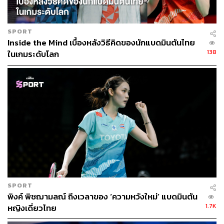
SPORT
Inside the Mind เบื้องหลังวิธีคิดของนักแบดมินตันไทย
138
ในเกมระดับโลก
SPORT
พิงค์ พิชฌามลณ์ ถึงเวลาของ ‘ความหวังใหม่’ แบดมินตัน
1.7K
หญิงเดี่ยวไทย