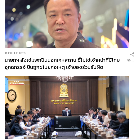
POLITICS
นายกฯ สั่งเข้มพกปืนนอกเคหสถาน ชี้ไม่ใช่เจ้าหน้าที่มีโทษ
...
อุกฉกรรจ์ ปืนถูกขโมยก่อเหตุ เจ้าของร่วมรับผิด