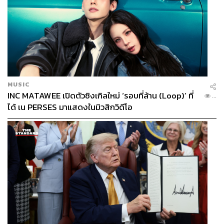
MUSIC
INC MATAWEE เปิดตัวซิงเกิลใหม่ ‘รอบที่ล้าน (Loop)’ ที่
...
ได้ เน PERSES มาแสดงในมิวสิกวิดีโอ