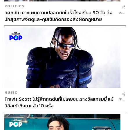
POLITICS
ยศชนัน เคาะแผนความปลอดภัยในรั้วโรงเรียน 90 วัน ส่ง
...
นักสุขภาพจิตดูแล-คุมเข้มคัดกรองสิ่งผิดกฎหมาย
MUSIC
Travis Scott ไม่รู้สึกกดดันที่ไม่เคยชนะรางวัลแกรมมี่ แม้
...
มีชื่อเข้าชิงมาแล้ว 10 ครั้ง