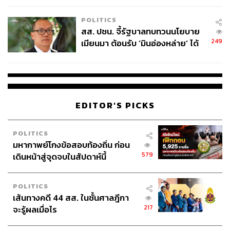
เหมาะสม
POLITICS
สส. ปชน. จี้รัฐบาลทบทวนนโยบาย
249
เมียนมา ต้อนรับ ‘มินอ่องหล่าย’ ได้
แค่สัญญาว่างเปล่า
EDITOR'S PICKS
POLITICS
มหากาพย์โกงข้อสอบท้องถิ่น ก่อน
579
เดินหน้าสู่จุดจบในสัปดาห์นี้
POLITICS
เส้นทางคดี 44 สส. ในชั้นศาลฎีกา
217
จะรู้ผลเมื่อไร