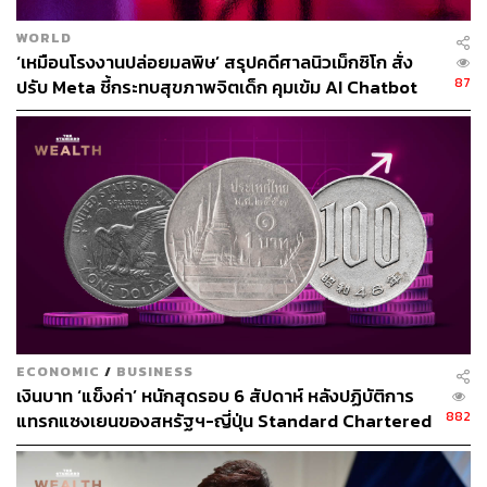
TAGS:
USA
Vietnam
ค่าเงิน
WORLD
‘เหมือนโรงงานปล่อยมลพิษ’ สรุปคดีศาลนิวเม็กซิโก สั่ง
87
ปรับ Meta ชี้กระทบสุขภาพจิตเด็ก คุมเข้ม AI Chatbot
95
ABOUT THE AUTHOR
ศรัณย์ กิจวศิน
บรรณาธิการ wealth สำนักข่าว THE
STANDARD
ECONOMIC
/
BUSINESS
เงินบาท ‘แข็งค่า’ หนักสุดรอบ 6 สัปดาห์ หลังปฏิบัติการ
882
แทรกแซงเยนของสหรัฐฯ-ญี่ปุ่น Standard Chartered
เปิดเป้าสิ้นปีนี้จ่อแข็งต่อแตะ 32.50 บาทต่อดอลลาร์