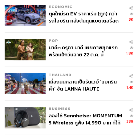
ECONOMIC
ยุคใหม่รถ EV ราคาเริ่ม (ถูก) กว่า
3K
รถไฮบริด หลังต้นทุนแบตเตอรี่ลด
ลง - จีนแห่บุกตลาดเกิดใหม่
POP
นาคี๓ ครุฑา นาคี เผยภาพชุดแรก
1.8K
พร้อมปักวันฉาย 22 ต.ค. นี้
THAILAND
เมื่อถนนกลายเป็นรันเวย์ ‘แยกริน
1.4K
คำ’ จัด LANNA HAUTE
COUTURE กลางสายฝน
BUSINESS
ลองใช้ Sennheiser MOMENTUM
389
5 Wireless หูฟัง 14,990 บาท ที่ให้
ผู้ใช้ถอดเปลี่ยนแบตเองได้ ก่อนกฎ
EU บังคับปีหน้า