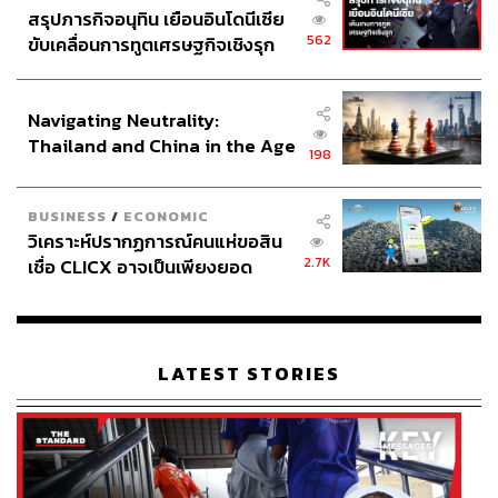
สรุปภารกิจอนุทิน เยือนอินโดนีเซีย
562
ขับเคลื่อนการทูตเศรษฐกิจเชิงรุก
ประกาศหุ้นส่วนยุทธศาสตร์ไทย –
อินโดนีเซีย
Navigating Neutrality:
Thailand and China in the Age
198
of a New Global Order
BUSINESS
/
ECONOMIC
วิเคราะห์ปรากฏการณ์คนแห่ขอสิน
2.7K
เชื่อ CLICX อาจเป็นเพียงยอด
ภูเขาน้ำแข็ง ของปัญหาหนี้ครัว
เรือนไทยที่ถูกซุกไว้
LATEST STORIES