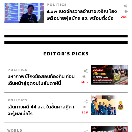
POLITICS
iLaw เปิดจักรวาลอำนาจเจริญ โยง
260
เครือข่ายผู้สมัคร สว. พร้อมตั้งข้อ
สังเกตลงสมัครตรงคุณสมบัติหรือ
ไม่
EDITOR'S PICKS
POLITICS
มหากาพย์โกงข้อสอบท้องถิ่น ก่อน
606
เดินหน้าสู่จุดจบในสัปดาห์นี้
POLITICS
เส้นทางคดี 44 สส. ในชั้นศาลฎีกา
239
จะรู้ผลเมื่อไร
WORLD