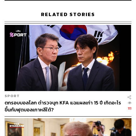
ไม่ถูกขึ้นบัญชีเป็นประเทศที่บิดเบือนค่าเงินเหมือนกับ
เวียดนามและสวิตเซอร์แลนด์
RELATED STORIES
ศูนย์วิจัยกสิกรไทยสรุปว่า การพิจารณาประเทศที่บิดเบือนค่า
เงินของสหรัฐฯ ในรอบนี้แม้จะไม่มีไทย ซึ่งก็สร้างความอุ่นใจ
ให้ธุรกิจส่งออกของไทยในระดับหนึ่งว่าจะไม่ถูกสหรัฐฯ ใช้
นโยบายกดดันการค้ากับไทยได้โดยง่ายในปี 2564 แต่การที่
ประเทศเวียดนามถูกขึ้นบัญชีเป็นประเทศที่บิดเบือนค่าเงิน มี
ผลให้ค่าเงินดองของเวียดนามเทียบกับดอลลาร์แข็งค่าขึ้นใน
ระยะข้างหน้า
อย่างไรก็ตาม กรณีดังกล่าวคงไม่ทำให้เวียดนามสูญเสีย
ความได้เปรียบในการทำตลาดส่งออก เนื่องจากหากค่าเงิน
SPORT
ดองแข็งค่าขึ้นก็น่าจะเอื้อประโยชน์ช่วยลดต้นทุนการนำเข้า
ตกรอบบอลโลก ตำรวจบุก KFA แฉแผลเก่า 15 ปี เกิดอะไร
ปัจจัยการผลิตขั้นกลางของเวียดนามที่ยังต้องพึ่งพาจากต่าง
111
ขึ้นกับฟุตบอลเกาหลีใต้?
ประเทศถึง 54% ของการนำเข้าทั้งหมด ประกอบกับ
โครงสร้างการผลิตที่เอื้อให้สินค้าเวียดนามมีต้นทุนต่ำ จึงน่า
จะบริหารจัดการลดส่วนแบ่งกำไรลงบางส่วนเพื่อรักษาตลาด
ไว้ได้ ทำให้เวียดนามจะยังคงความสามารถในการแข่งขันใน