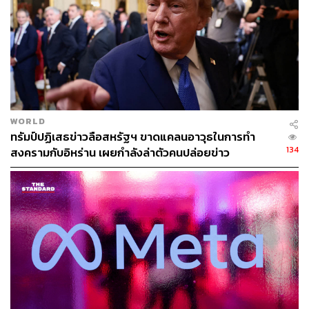
ด้านการผลิตและส่งออกไว้ได้อีกระยะหนึ่ง
สำหรับไทย ศูนย์วิจัยกสิกรไทย มองว่า ในช่วงเฉพาะหน้า
โจทย์สำคัญของทางการไทยคงต้องประคับประคองเศรษฐกิจ
และเสถียรภาพของกลไกหลักต่างๆ ให้สามารถผ่านพ้นวิกฤต
โควิด-19 ไปได้ก่อน ส่วนของความสามารถในด้านการ
แข่งขันนั้น ไทยควรจะเร่งเดินหน้าเจรจาข้อตกลงทางการค้า
WORLD
ต่างๆ ทั้ง CPTPP และ EU-Thailand
ทรัมป์ปฏิเสธข่าวลือสหรัฐฯ ขาดแคลนอาวุธในการทำ
134
สงครามกับอิหร่าน เผยกำลังล่าตัวคนปล่อยข่าว
พิสูจน์อักษร: พรนภัส ชำนาญค้า
สามารถติดตาม THE STANDARD WEALTH
ผ่านแอปพลิเคชันต่างๆ ที่คุณสะดวกหรือใช้งานอยู่แล้วได้เลย