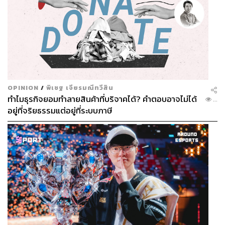
OPINION
/
พิเชฐ เจียรมณีทวีสิน
ทำไมธุรกิจยอมทำลายสินค้าที่บริจาคได้? คำตอบอาจไม่ได้
...
อยู่ที่จริยธรรมแต่อยู่ที่ระบบภาษี