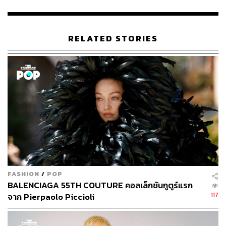
RELATED STORIES
391
ABOUT THE AUTHOR
เริ่มต้น เขมะเพ็ชร
กองบรรณาธิการคัลเจอร์ สำนักข่าว THE
STANDARD
FASHION
/
POP
BALENCIAGA 55TH COUTURE คอลเล็กชันกูตูร์แรก
117
จาก Pierpaolo Piccioli