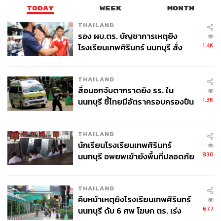
TODAY
WEEK
MONTH
THAILAND
รอง ผบ.ตร. บัญชาการเหตุยิง
1.4K
โรงเรียนเทพศิรินทร์ นนทบุรี สั่ง
ค้นหา 2 รอบยืนยันไร้คนติดค้าง พบ
ศพปู่-ย่าที่บ้านพักผู้ก่อเหตุ
THAILAND
สื่อนอกจับตากราดยิง รร. ใน
1.3K
นนทบุรี ชี้ไทยมีอัตราครอบครองปืน
สูงในระดับต้นของภูมิภาค
THAILAND
นักเรียนโรงเรียนเทพศิรินทร์
830
นนทบุรี อพยพเข้ายังพื้นที่ปลอดภัย
ชั่วคราว หลังเหตุใช้อาวุธปืนภายใน
โรงเรียนคลี่คลาย
THAILAND
คืบหน้าเหตุยิงโรงเรียนเทพศิรินทร์
677
นนทบุรี ดับ 6 ศพ โฆษก ตร. เร่ง