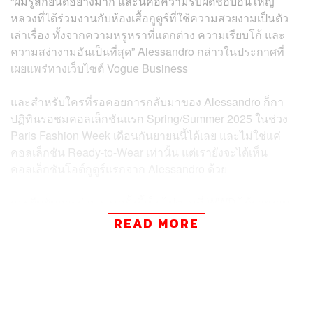
“ผมรู้สึกยินดีอย่างมาก และนี่คือความรับผิดชอบอันใหญ่
หลวงที่ได้ร่วมงานกับห้องเสื้อกูตูร์ที่ใช้ความสวยงามเป็นตัว
เล่าเรื่อง ทั้งจากความหรูหราที่แตกต่าง ความเรียบโก้ และ
ความสง่างามอันเป็นที่สุด” Alessandro กล่าวในประกาศที่
เผยแพร่ทางเว็บไซต์ Vogue Business
และ
สำหรับใครที่รอคอยการกลับมาของ Alessandro ก็กา
ปฏิทินรอชมคอลเล็กชันแรก Spring/Summer 2025 ในช่วง
Paris Fashion Week เดือนกันยายนนี้ได้เลย และไม่ใช่แค่
คอลเล็กชัน Ready-to-Wear เท่านั้น แต่เรายังจะได้เห็น
คอลเล็กชันโอต์กูตูร์แรกจาก Alessandro ด้วย
การยืนยันการร่วมงานครั้งนี้เป็นไปตามที่ WWD ได้รายงาน
ข่าวลือไม่กี่วันก่อนหน้า จากแหล่งข่าวที่อ้างถึงการพูดคุย
READ MORE
ภายในบริษัท Mayhoola เจ้าของแบรนด์ Valentino แถมทาง
Jacopo Venturini ซีอีโอคนปัจจุบันของ Valentino ก็เคย
ทำงานกับ Alessandro มาแล้วที่ Gucci ในฝั่ง Merchandise
และควบคุมการตลาดของแบรนด์ทั่วโลก แถมสำนักงานใหญ่
ของ Valentino ยังอยู่ที่โรม ซึ่งเป็นเมืองเกิดของดีไซเนอร์ชาว