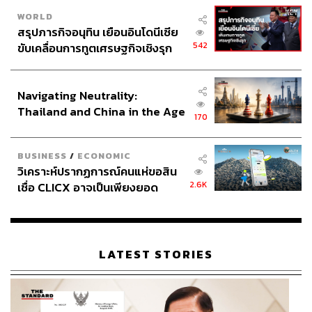
WORLD
สรุปภารกิจอนุทิน เยือนอินโดนีเซีย
542
ขับเคลื่อนการทูตเศรษฐกิจเชิงรุก
ประกาศหุ้นส่วนยุทธศาสตร์ไทย –
อินโดนีเซีย
Navigating Neutrality:
Thailand and China in the Age
170
of a New Global Order
BUSINESS
/
ECONOMIC
วิเคราะห์ปรากฏการณ์คนแห่ขอสิน
2.6K
เชื่อ CLICX อาจเป็นเพียงยอด
ภูเขาน้ำแข็ง ของปัญหาหนี้ครัว
เรือนไทยที่ถูกซุกไว้
LATEST STORIES