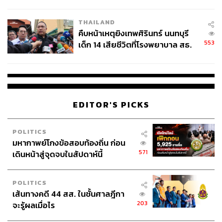
สอบปมขโมยปืนปู่ก่อเหตุ
THAILAND
คืบหน้าเหตุยิงเทพศิรินทร์ นนทบุรี
553
เด็ก 14 เสียชีวิตที่โรงพยาบาล สธ.
ยืนยันครูเสียชีวิต 5 ราย เจ็บ 22
ราย
EDITOR'S PICKS
POLITICS
มหากาพย์โกงข้อสอบท้องถิ่น ก่อน
571
เดินหน้าสู่จุดจบในสัปดาห์นี้
POLITICS
เส้นทางคดี 44 สส. ในชั้นศาลฎีกา
203
จะรู้ผลเมื่อไร