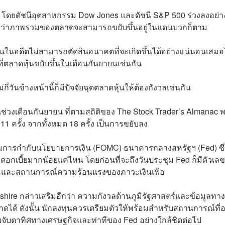
งปี โดยดัชนีอุตสาหกรรม Dow Jones และดัชนี S&P 500 ร่วงลงอย่า
แม้ว่าภาพรวมของตลาดจะสามารถขยับขึ้นอยู่ในแดนบวกก็ตาม
งานในอดีตไม่สามารถตัดสินอนาคตที่จะเกิดขึ้นได้อย่างแน่นอนเสม
ที่ตลาดหุ้นขยับขึ้นในเดือนกันยายนเช่นกัน
่วันข้างหน้านี้ก็มีปัจจัยฉุดตลาดหุ้นให้ต้องกังวลเช่นกัน
นช่วงเดือนกันยายน ที่ตามสถิติของ The Stock Trader’s Almanac พ
 ครั้ง จากทั้งหมด 18 ครั้ง เป็นการขยับลง
รรมการกำกับนโยบายการเงิน (FOMC) ธนาคารกลางสหรัฐฯ (Fed) ซึ
ตราดอกเบี้ยมากน้อยแค่ไหน โดยก่อนที่จะถึงวันประชุม Fed ก็มีตัวเลขท
าน และสถานการณ์ความร้อนแรงของภาวะเงินเฟ้อ
shire กล่าวเสริมอีกว่า ความกังวลด้านภูมิรัฐศาสตร์และข้อมูลทาง
ได้ ดังนั้น นักลงทุนควรเตรียมตัวให้พร้อมสำหรับสถานการณ์ที่
ายจับตาทิศทางเศรษฐกิจและท่าทีของ Fed อย่างใกล้ชิดต่อไป