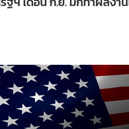
สหรัฐฯ เดือน ก.ย. มักทำผลงา