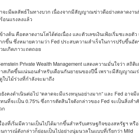
่าจะมีผลลัพธ์ในทางบวก เนื่องจากมีสัญญาณข่าวดีอย่างตลาดงานที
ามร้อนแรงลงแล้ว
งต้น คือตลาดงานโตได้ต่อเนื่อง และตัวเลขเงินเฟ้อเริ่มชะลอตัว เ
มากขึ้น ซึ่งหมายความว่า Fed ประสบความสำเร็จในการปรับขึ้นอัต
ดยรวมเกิดภาวะถดถอย
 Bernstein Private Wealth Management แสดงความมั่นใจว่า สถิติเ
อกาสเกิดขึ้นแน่นอนสำหรับเดือนกันยายนของปีนี้ เพราะมีสัญญาณเร
ูใบไม้ร่วงที่กำลังจะมาถึง
้อยังคงดำเนินต่อไป “ตลาดจะมีแรงหนุนอย่างมาก” และ Fed อาจมี
แทนที่จะเป็น 0.75% ซึ่งการตัดสินใจดังกล่าวของ Fed จะเป็นสิ่งสำ
วก
ื่องที่เริ่มมีความเป็นไปได้มากขึ้นสำหรับเศรษฐกิจของสหรัฐฯ หรื
นการณ์ดังกล่าวก็ย่อมเป็นไปอย่างนุ่มนวลในแบบที่เรียกว่า Mild