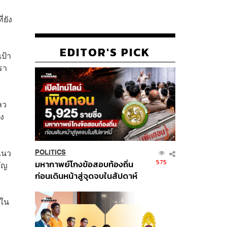
่ยัง
EDITOR'S PICK
ป้า
รา
ลว
่ง
แนว
POLITICS
575
มหากาพย์โกงข้อสอบท้องถิ่น
คัญ
ก่อนเดินหน้าสู่จุดจบในสัปดาห์
นี้
อใน