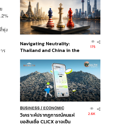
อินโดนีเซีย
ดย
 5.2%
พุ่ง
Navigating Neutrality:
175
Thailand and China in the
การ
Age of a New Global
Order
BUSINESS
/
ECONOMIC
2.6K
วิเคราะห์ปรากฏการณ์คนแห่
ขอสินเชื่อ CLICX อาจเป็น
เพียงยอดภูเขาน้ำแข็ง ของ