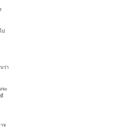
ง
อไป
บว่า
่งจะ
ี่
อาจ