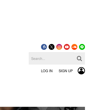
LOG IN
SIGN UP