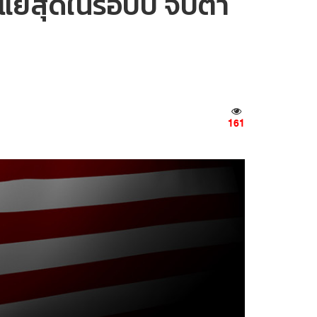
นแย่สุดในรอบปี จับตา
161