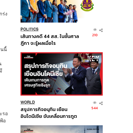
กร่ง
POLITICS
210
เส้นทางคดี 44 สส. ในชั้นศาล
ฎีกา จะรู้ผลเมื่อไร
นนี้
น
มี
WORLD
544
สรุปภารกิจอนุทิน เยือน
จะรอ
อินโดนีเซีย ขับเคลื่อนการทูต
ฟ้อ
เศรษฐกิจเชิงรุก ประกาศหุ้น
ส่วนยุทธศาสตร์ไทย –