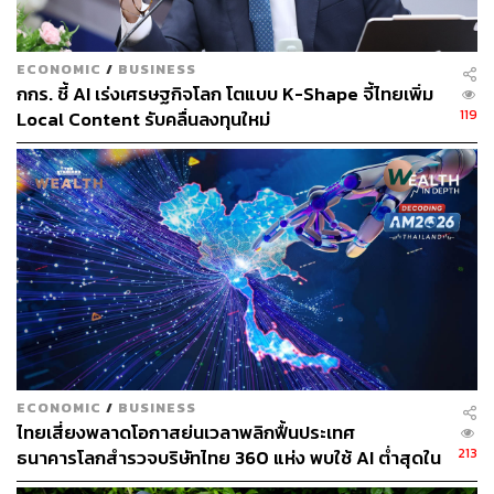
แล้วเช่นกัน กระนั้นก็มีรายงานว่า ข้อจำกัดที่เกิดขึ้นได้ผลัก
ดันให้บริษัทเทคโนโลยีชั้นนำของจีนอย่าง Huawei กำลังเร่ง
พัฒนาเทคโนโลยี AI ของตัวเองที่เรียกว่า Ascend แต่ใน
ECONOMIC
/
BUSINESS
กกร. ชี้ AI เร่งเศรษฐกิจโลก โตแบบ K-Shape จี้ไทยเพิ่ม
ระหว่างการพัฒนานี้ก็ยังไม่มีความชัดเจนว่าบริษัทใดกำลัง
119
Local Content รับคลื่นลงทุนใหม่
จัดหาชิปหน่วยความจำขั้นสูงให้กับ Huawei
อ้างอิง:
https://www.bloomberg.com/news/articles/2024-06-1
8/us-to-seek-curbs-on-asml-tokyo-electron-support-fo
r-china-s-ai-memory-chips
สามารถติดตาม THE STANDARD WEALTH
ผ่านแอปพลิเคชันต่างๆ ที่คุณสะดวกหรือใช้งานอยู่แล้วได้เลย
ECONOMIC
/
BUSINESS
ไทยเสี่ยงพลาดโอกาสย่นเวลาพลิกฟื้นประเทศ
213
ธนาคารโลกสำรวจบริษัทไทย 360 แห่ง พบใช้ AI ต่ำสุดใน
กลุ่ม ตามหลังเคนยาและไนจีเรียเกือบ 4 เท่า