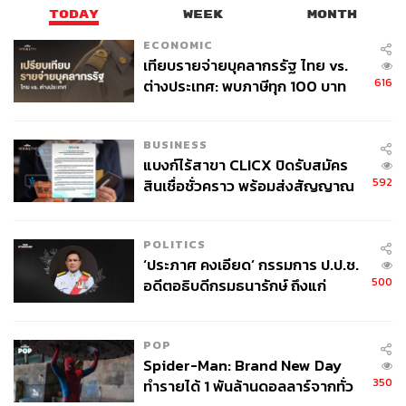
TODAY
WEEK
MONTH
ECONOMIC
เทียบรายจ่ายบุคลากรรัฐ ไทย vs.
616
ต่างประเทศ: พบภาษีทุก 100 บาท
ของคนไทยใช้ไปกับข้าราชการเฉียด
40 บาท
BUSINESS
แบงก์ไร้สาขา CLICX ปิดรับสมัคร
592
สินเชื่อชั่วคราว พร้อมส่งสัญญาณ
เตือนกลุ่มกู้เงินผิดวัตถุประสงค์-ให้
ข้อมูลเท็จ เตรียมดำเนินคดีเด็ดขาด
POLITICS
‘ประภาศ คงเอียด’ กรรมการ ป.ป.ช.
500
อดีตอธิบดีกรมธนารักษ์ ถึงแก่
อนิจกรรม
POP
Spider-Man: Brand New Day
350
ทำรายได้ 1 พันล้านดอลลาร์จากทั่ว