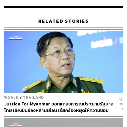
ส่งออกชิปแล้ว แต่ยังไม่มีข้อจำกัดในส่วนของการบริการ ซึ่ง
เป็นส่วนสำคัญในการจำกัดการเข้าถึงสถาปัตยกรรมการ
ควบคุมเทคโนโลยีโดยรวมในการผลิตชิป
RELATED STORIES
รายงานระบุว่า ขณะนี้ทางสหรัฐฯ ได้ยกระดับการพูดคุยกับ
ชาติพันธมิตรที่มีการออกกฎระเบียบเพื่อสกัดการเข้าถึง
เทคโนโลยีขั้นสูงของประเทศของจีน โดยสหรัฐฯ หวังให้มี
การสร้างการปิดล้อมระดับโลกที่มีประสิทธิผล โดยคาดว่า
ทาง Estevez จะเร่งเจรจากับเนเธอร์แลนด์และญี่ปุ่นในการ
ยกระดับความเข้มงวดของข้อจำกัดการเข้าถึงเทคโนโลยีการ
ผลิตเซมิคอนดักเตอร์
ในส่วนของการเยือนเนเธอร์แลนด์ของคณะผู้แทนสหรัฐฯ
คาดว่าจะเกิดขึ้นหลังจากที่คณะรัฐมนตรีชุดใหม่ของ
WORLD
/
THAILAND
เนเธอร์แลนด์สาบานตนในเดือนกรกฎาคม โดย Reinette
Justice For Myanmar ออกแถลงการณ์ประณามรัฐบาล
Klever จากพรรค Freedom Party ซึ่งเป็นพรรคขวาจัดของ
0
ไทย เชิญมินอ่องหล่ายเยือน เรียกร้องหยุดให้ความชอบ
Geert Wilders จะรับตำแหน่งรัฐมนตรีกระทรวงความช่วย
ธรรมรัฐบาลทหาร
เหลือเพื่อการพัฒนาการค้าต่างประเทศ ซึ่งมีหน้าที่ดูแล
นโยบายควบคุมการส่งออกของประเทศ