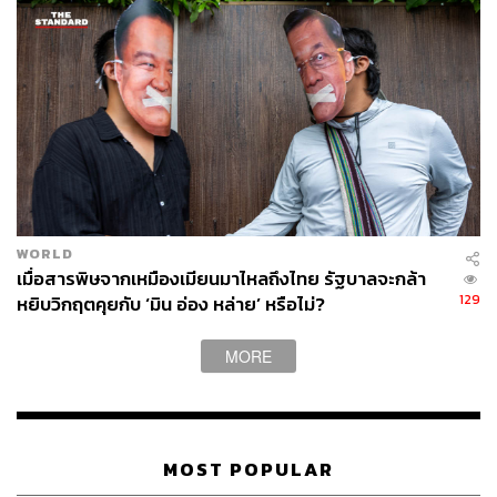
TAGS:
Japan
USA
China
Netherlands
Semiconductor
Alan Estevez
1.1K
WORLD
เมื่อสารพิษจากเหมืองเมียนมาไหลถึงไทย รัฐบาลจะกล้า
129
หยิบวิกฤตคุยกับ ‘มิน อ่อง หล่าย’ หรือไม่?
ABOUT THE AUTHOR
THE STANDARD WEALTH
MORE
สำนักข่าวเศรษฐกิจ ธุรกิจ และการลงทุน โดย
ทีมข่าว THE STANDARD
MOST POPULAR