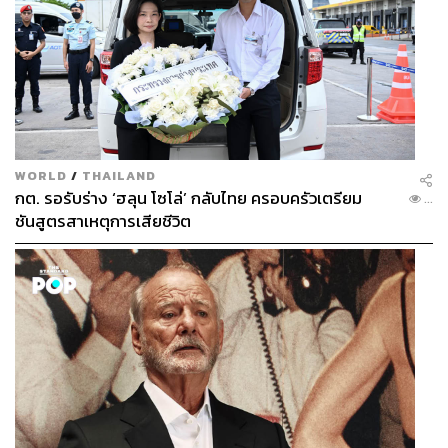
WORLD
/
THAILAND
กต. รอรับร่าง ‘ฮลุน โซโล่’ กลับไทย ครอบครัวเตรียม
...
ชันสูตรสาเหตุการเสียชีวิต