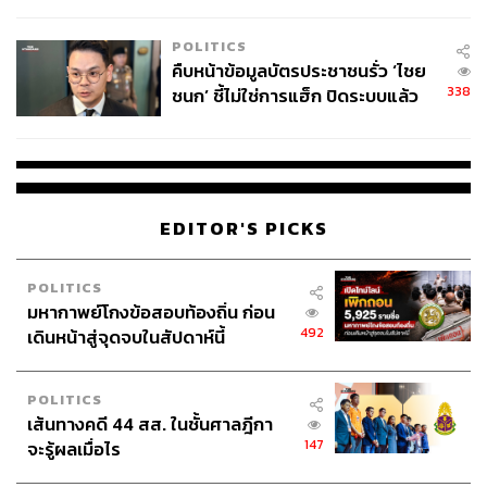
โลกภายใน 6 วัน
POLITICS
คืบหน้าข้อมูลบัตรประชาชนรั่ว ‘ไชย
338
ชนก’ ชี้ไม่ใช่การแฮ็ก ปิดระบบแล้ว
พบต้นตอจาก IP เดียว
EDITOR'S PICKS
POLITICS
มหากาพย์โกงข้อสอบท้องถิ่น ก่อน
492
เดินหน้าสู่จุดจบในสัปดาห์นี้
POLITICS
เส้นทางคดี 44 สส. ในชั้นศาลฎีกา
147
จะรู้ผลเมื่อไร