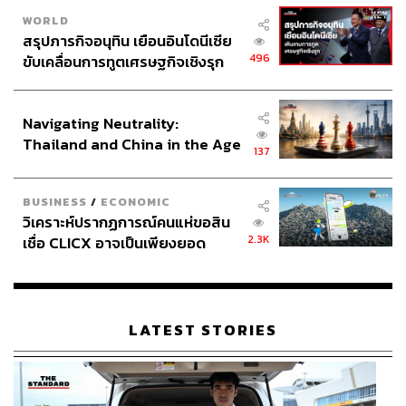
WORLD
สรุปภารกิจอนุทิน เยือนอินโดนีเซีย
496
ขับเคลื่อนการทูตเศรษฐกิจเชิงรุก
ประกาศหุ้นส่วนยุทธศาสตร์ไทย –
อินโดนีเซีย
Navigating Neutrality:
Thailand and China in the Age
137
of a New Global Order
BUSINESS
/
ECONOMIC
วิเคราะห์ปรากฏการณ์คนแห่ขอสิน
2.3K
เชื่อ CLICX อาจเป็นเพียงยอด
ภูเขาน้ำแข็ง ของปัญหาหนี้ครัว
เรือนไทยที่ถูกซุกไว้
LATEST STORIES