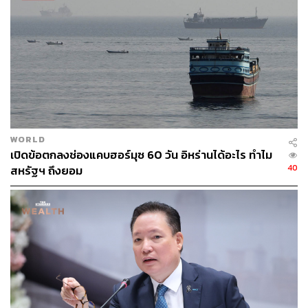
ญี่ปุ่น-เนเธอร์แลนด์ ยังประวิงเวลา
อย่างไรก็ตาม แหล่งข่าววงในระบุว่า ทางรัฐบาล
เนเธอร์แลนด์และรัฐบาลญี่ปุ่นต่างต่อต้านกับแรงกดดันของ
สหรัฐฯ ที่อยากให้เพิ่มความเข้มงวดของกฎระเบียบในเร็ววัน
โดยทั้งสองประเทศต้องการเวลามากขึ้นในการประเมินผลก
WORLD
ระทบของการห้ามส่งออกอุปกรณ์การผลิตชิประดับไฮเอนด์
เปิดข้อตกลงช่องแคบฮอร์มุซ 60 วัน อิหร่านได้อะไร ทำไม
ในปัจจุบัน รวมถึงรอผลการเลือกตั้งประธานาธิบดีสหรัฐฯ ที่
40
สหรัฐฯ ถึงยอม
จะมีขึ้นในเดือนพฤศจิกายน เพื่อดูว่าสหรัฐฯ จะปรับเปลี่ยน
นโยบายหรือกฎระเบียบใหม่หรือไม่
ทั้งนี้ ภายใต้กฎระเบียบของรัฐบาลประธานาธิบดีโจ ไบเดนใน
ปัจจุบัน บริษัทจีนไม่สามารถซื้อชิป AI ที่ทันสมัยที่สุดจาก
NVIDIA ได้อีกต่อไป เช่นเดียวกันกับบริษัท Hynix, Samsung
และ Micron ของเกาหลีใต้ที่ได้หยุดจัดหาชิปให้กับ Huawei
หลังจากที่สหรัฐฯ เข้มงวดการคว่ำบาตรบริษัทจีนในปี 2020