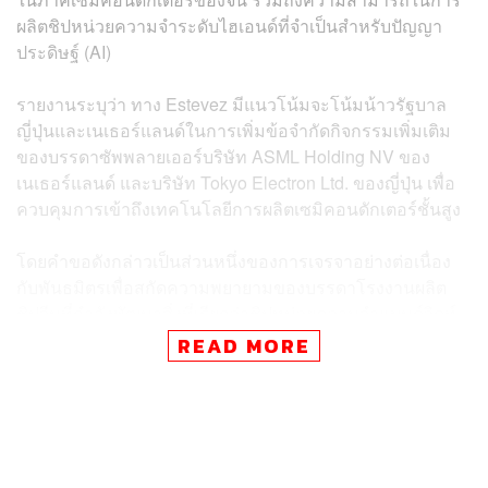
ผลิตชิปหน่วยความจำระดับไฮเอนด์ที่จำเป็นสำหรับปัญญา
ประดิษฐ์ (AI)
รายงานระบุว่า ทาง Estevez มีแนวโน้มจะโน้มน้าวรัฐบาล
ญี่ปุ่นและเนเธอร์แลนด์ในการเพิ่มข้อจำกัดกิจกรรมเพิ่มเติม
ของบรรดาซัพพลายเออร์บริษัท ASML Holding NV ของ
เนเธอร์แลนด์ และบริษัท Tokyo Electron Ltd. ของญี่ปุ่น เพื่อ
ควบคุมการเข้าถึงเทคโนโลยีการผลิตเซมิคอนดักเตอร์ชั้นสูง
โดยคำขอดังกล่าวเป็นส่วนหนึ่งของการเจรจาอย่างต่อเนื่อง
กับพันธมิตรเพื่อสกัดความพยายามของบรรดาโรงงานผลิต
ชิปจีนที่กำลังพัฒนาสิ่งที่เรียกว่าชิปหน่วยความจำแบนด์วิดท์
สูง (High-Bandwidth Memory Chips) ซึ่งรวมถึง Wuhan
READ MORE
Xinxin Semiconductor Manufacturing ซึ่งเป็นบริษัทในเครือ
ของ Yangtze Memory Technologies Co. ผู้ผลิตชิปหน่วย
ความจำชั้นนำของจีน ขณะที่บริษัทเทคโนโลยีชั้นนำของจีน
อย่าง Huawei Technologies Co. และ ChangXin Memory
Technologies Inc. ก็มีรายงานเรื่องการพัฒนาชิปออกมาเช่น