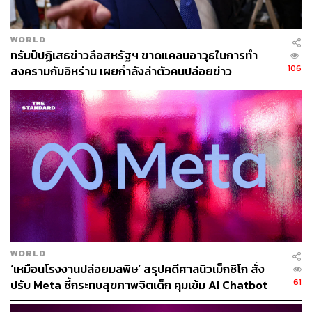
WORLD
ทรัมป์ปฏิเสธข่าวลือสหรัฐฯ ขาดแคลนอาวุธในการทำ
106
สงครามกับอิหร่าน เผยกำลังล่าตัวคนปล่อยข่าว
ภาครัฐควรประเมินผลดีและผลเสียของการเปิดตลาด
สินค้าให้สหรัฐฯ ให้ถี่ถ้วนรอบด้าน การเจรจาขอลด
WORLD
ภาษีต้องคำนึงถึงความสมดุลเป็นหลัก ทั้งประโยชน์ที่จะ
‘เหมือนโรงงานปล่อยมลพิษ’ สรุปคดีศาลนิวเม็กซิโก สั่ง
ได้รับจากอัตราภาษีตอบโต้ที่ลดลง และผลกระทบต่อผู้
61
ปรับ Meta ชี้กระทบสุขภาพจิตเด็ก คุมเข้ม AI Chatbot
ประกอบการไทยที่จะได้รับจากสินค้าภายนอกประเทศที่
เข้ามาแข่งขันได้ง่ายขึ้น ซึ่งอาจพิจารณาเปิดตลาด