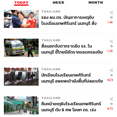
TODAY
WEEK
MONTH
THAILAND
รอง ผบ.ตร. บัญชาการเหตุยิง
1.4K
โรงเรียนเทพศิรินทร์ นนทบุรี สั่ง
TAGS:
ดอกเบี้ย
Market Focus
อุตสาหกรรมเกษตร
นโยบายการค้าสหรัฐฯ
TARIFF WAR
เศรษฐกิจไทย
ค้นหา 2 รอบยืนยันไร้คนติดค้าง พบ
USA
สงครามการค้า
การส่งออก
ศพปู่-ย่าที่บ้านพักผู้ก่อเหตุ
THAILAND
สื่อนอกจับตากราดยิง รร. ใน
1.2K
นนทบุรี ชี้ไทยมีอัตราครอบครองปืน
สูงในระดับต้นของภูมิภาค
THAILAND
นักเรียนโรงเรียนเทพศิรินทร์
823
นนทบุรี อพยพเข้ายังพื้นที่ปลอดภัย
2.9K
ชั่วคราว หลังเหตุใช้อาวุธปืนภายใน
โรงเรียนคลี่คลาย
THAILAND
ABOUT THE AUTHOR
คืบหน้าเหตุยิงโรงเรียนเทพศิรินทร์
ศูนย์วิจัยเศรษฐกิจและธุรกิจ (SCB EIC)
675
นนทบุรี ดับ 6 ศพ โฆษก ตร. เร่ง
สอบปมขโมยปืนปู่ก่อเหตุ