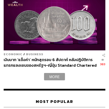
สินค้า
บางรายการแบบมีเงื่อนไข โดยไม่ใช่การเปิดตลาดแบบเสรี
พร้อมเตรียมเยียวยาผู้ประกอบการที่อาจได้รับผลกระทบ รวม
ถึงการให้สภาพคล่องระยะสั้น การหาตลาดใหม่ และการเร่ง
ยกระดับขีดความสามารถของผู้ผลิตในประเทศให้สามารถ
แข่งขันได้
อ่านบทวิเคราะห์ฉบับเต็มได้ที่:
ECONOMIC
/
BUSINESS
https://www.scbeic.com/th/detail/product/Reciprocal-t
เงินบาท ‘แข็งค่า’ หนักสุดรอบ 6 สัปดาห์ หลังปฏิบัติการ
ariffs-110725?utm_source=Influencer&utm_medium
383
แทรกแซงเยนของสหรัฐฯ-ญี่ปุ่น Standard Chartered
=Link&utm_campaign=FLASH_Reciprocal-tariffs_J
เปิดเป้าสิ้นปีนี้จ่อแข็งต่อแตะ 32.50 บาทต่อดอลลาร์
UL_2025
MORE
สามารถติดตาม THE STANDARD WEALTH
ผ่านแอปพลิเคชันต่างๆ ที่คุณสะดวกหรือใช้งานอยู่แล้วได้เลย
MOST POPULAR