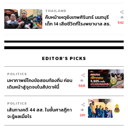
THAILAND
คืบหน้าเหตุยิงเทพศิรินทร์ นนทบุรี
542
เด็ก 14 เสียชีวิตที่โรงพยาบาล สธ.
ยืนยันครูเสียชีวิต 5 ราย เจ็บ 22
ราย
EDITOR'S PICKS
POLITICS
มหากาพย์โกงข้อสอบท้องถิ่น ก่อน
568
เดินหน้าสู่จุดจบในสัปดาห์นี้
POLITICS
เส้นทางคดี 44 สส. ในชั้นศาลฎีกา
201
จะรู้ผลเมื่อไร