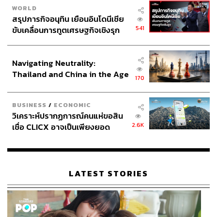
WORLD
สรุปภารกิจอนุทิน เยือนอินโดนีเซีย
541
ขับเคลื่อนการทูตเศรษฐกิจเชิงรุก
ประกาศหุ้นส่วนยุทธศาสตร์ไทย –
อินโดนีเซีย
Navigating Neutrality:
Thailand and China in the Age
170
of a New Global Order
BUSINESS
/
ECONOMIC
วิเคราะห์ปรากฏการณ์คนแห่ขอสิน
2.6K
เชื่อ CLICX อาจเป็นเพียงยอด
ภูเขาน้ำแข็ง ของปัญหาหนี้ครัว
เรือนไทยที่ถูกซุกไว้
LATEST STORIES