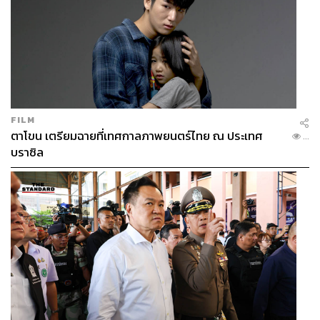
FILM
ตาโขน เตรียมฉายที่เทศกาลภาพยนตร์ไทย ณ ประเทศ
...
บราซิล