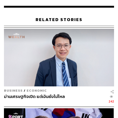
RELATED STORIES
อุปสงค์ในประเทศจะยิ่งแผ่วลงในครึ่งหลังของปี อาจ
เห็นการลงทุนภาคเอกชนหดตัว และการบริโภค จะ
ชะลอตัวแรงขึ้นโดยเฉพาะไตรมาส 4 แผนการลงทุน
อาจชะลอออกไป ผลจากความไม่แน่นอนของนโยบาย
BUSINESS
/
ECONOMIC
ภาษีนำเข้าสหรัฐฯ และอัตราภาษีตอบโต้ที่สหรัฐฯ เก็บ
ม่านเศรษฐกิจเปิด แต่เงินยังไม่ไหล
ไทยที่อาจสูงกว่าประเทศคู่แข่ง โดยเฉพาะหากคู่แข่ง
242
สำคัญ