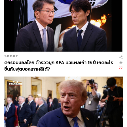
ถูกตั้งกำแพงภาษีสหรัฐฯ ต่ำกว่า การลงทุนจากต่างประเทศ
อาจถูกดึงดูดไปประเทศคู่แข่งแทนได้ นอกจากนี้ การที่
สหรัฐฯ-จีนมีข้อตกลงเก็บภาษีตอบโต้ในอัตราต่ำลงมากจากที่
เคยสูงกว่า 100% ในช่วง 1-2 เดือนก่อน อาจทำให้ปัจจัยดึงดูด
ให้เกิดการย้ายฐานการผลิตจากจีนมาส่งออกจากไทยไม่มาก
เช่นเดิม นอกจากนี้ การบริโภคภาคเอกชนจะแผ่วลงต่อเนื่อง
และจะชะลอลงแรงขึ้นในไตรมาส 4 ซึ่งเป็นช่วงที่เศรษฐกิจ
ไทยจะได้รับผลกระทบจากภาษีนำเข้าสหรัฐฯ เต็มที่ อาจ
SPORT
ทำให้การจ้างงานลดลงตามมา ส่งผลต่อบรรยากาศการใช้
ตกรอบบอลโลก ตำรวจบุก KFA แฉแผลเก่า 15 ปี เกิดอะไร
จ่ายในประเทศที่จะซบเซาลง ท่ามกลางความเชื่อมั่นผู้บริโภค
77
ขึ้นกับฟุตบอลเกาหลีใต้?
ที่ยังไม่ฟื้นตัวอยู่ก่อนแล้ว
โอกาสมากขึ้นที่จะเห็น กนง. ปรับลดอัตราดอกเบี้ย
นโยบายลงอีก 2 ครั้งในปีนี้ เพื่อให้สอดคล้องกับแนว
โน้มเศรษฐกิจในระยะข้างหน้าที่จะแย่ลงกว่าที่ กนง.
เคยประเมินไว้ แต่หากการเจรจาสหรัฐฯ ไม่ประสบ
ความสำเร็จ เศรษฐกิจไทยจะยิ่งเผชิญความเสี่ยงด้านต่ำ
สูงขึ้น อาจมีโอกาสเห็น กนง. ปรับลดอัตราดอกเบี้ย
นโยบายลงมากกว่า 2 ครั้งในปีนี้