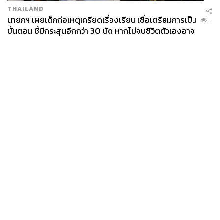
THAILAND
นายกฯ เผยเด็กก่อเหตุเครียดเรื่องเรียน เชื่อเตรียมการเป็น
...
ขั้นตอน ชี้มีกระสุนอีกกว่า 30 นัด หากไม่จบชีวิตตัวเองอาจ
สูญเสียเพิ่ม
News
Wealth
Pop
Podcast
Video
Now
Opinion
Careers
Events
Privacy
About
Contact
Policy
FOR
ADVERTISING
MEMBERSHIP