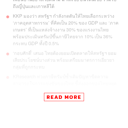
ถึงญี่ปุ่นและเกาหลีใต้
KKP มองว่า สหรัฐฯ กำลังกดดันให้ไทยเลือกระหว่าง
‘ภาคอุตสาหกรรม’ ที่คิดเป็น 20% ของ GDP และ ‘ภาค
เกษตร’ ที่เป็นแหล่งจ้างงาน 30% ของแรงงานไทย
พร้อมประเมินทรัมป์ขึ้นภาษีไทยจาก 10% เป็น 36%
กระทบ GDP ทั้งปี 0.5%
‘กอบศักดิ์’ เสนอ ไทยต้องยอมเปิดตลาดให้สหรัฐฯ ยอม
เสียประโยชน์บางส่วน พร้อมเตรียมมาตรการเยียวยา
กลุ่มที่ถูกกระทบ
KResearch ห่วงภาษีทรัมป์ซ้ำเติมปัญหาขีดความ
สามารถในการแข่งขันของไทย ชี้ส่งออกของไทยหยุด
นิ่งตลอด 10 ปีที่ผ่านมา เพื่อนบ้านและคู่แข่งเร่งแซง
READ MORE
UOB มองบวก เชื่อไทยยังแข่งขันได้ แม้สุดท้ายสหรัฐฯ
ขึ้นภาษีสูงกว่าคู่แข่งอย่างเวียดนาม
เมื่อวันที่ 7 กรกฎาคม สหรัฐฯ ได้ส่งจดหมายให้กับ 14