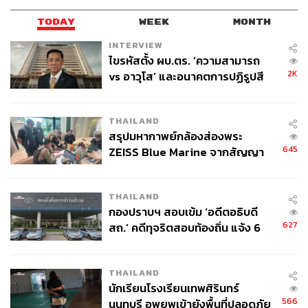
ถูกกระทบ
TODAY
WEEK
MONTH
INTERVIEW
ดร.กอบศักดิ์ ภูตระกูล กรรมการรองผู้จัดการใหญ่ ธนาคาร
ไขรหัสตั้ง ผบ.ตร. ‘ความสามารถ
กรุงเทพ และประธานกรรมการสภาธุรกิจตลาดทุนไทย
2K
vs อาวุโส’ และอนาคตการปฏิรูปสี
(FETCO) กล่าวว่า ในส่วนของสินค้าเกษตรและปศุสัตว์ ต้อง
กากี กับ พล.ต.อ. เอก อังสนานนท์
ยอมรับว่าสหรัฐฯ มีเป้าหมายในสินค้าเกษตรบางตัวที่ระบุไว้
ในรายงานของ USTR ให้ประเทศคู่ค้ารวมทั้งประเทศไทย
THAILAND
ยอมเปิดตลาดสินค้าให้ เช่น ถั่วเหลืองและสินค้าปศุสัตว์บาง
สรุปมหากาพย์กล้องส่องพระ
ชนิด ซึ่งอาจเป็นประเด็นอ่อนไหวสำหรับประเทศไทย
645
ZEISS Blue Marine จากสัญญา
ผลิต 8.3 ล้าน สู่ข้อพิพาท ‘มา
อย่างไรก็ตาม ดร.กอบศักดิ์ เสนอแนวคิดว่า หากประเทศไทย
เวลล์ฯ’ ฟ้อง ‘โทน บางแค’ ผิดนัด
THAILAND
จำเป็นต้องเปิดตลาดให้สินค้าเกษตรและปศุสัตว์จากสหรัฐฯ
จ่ายหนี้-แอบระบุแบรนด์
กองปราบฯ สอบเข้ม ‘อดีตอธิบดี
ด้วยอัตราภาษี 0% จริง ๆ เพื่อแลกกับการได้สิทธิประโยชน์
627
สถ.’ คดีทุจริตสอบท้องถิ่น แจ้ง 6
ด้านภาษีโดยรวม สิ่งที่สำคัญคือการพิจารณาว่า ‘อะไรคือสิ่ง
ข้อหาหนัก จ่อชง ป.ป.ช. 12 ส.ค. นี้
ที่เรายอมรับไม่ได้จริง ๆ’ เช่น สินค้าที่ไม่ได้มาตรฐานสุข
อนามัย หรือสินค้าที่จะส่งผลกระทบรุนแรงต่อเกษตรกรไทย
THAILAND
โดยตรง
นักเรียนโรงเรียนเทพศิรินทร์
566
นนทบุรี อพยพเข้ายังพื้นที่ปลอดภัย