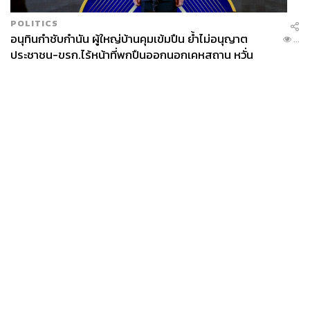
UOB เชื่อไทยยังแข่งขันได้ แม้สุดท้ายสหรัฐฯ ขึ้นภาษี
POLITICS
สูงกว่าคู่แข่งอย่างเวียดนาม
อนุทินกำชับกำนัน ผู้ใหญ่บ้านคุมเข้มปืน ย้ำไม่อนุญาต
...
ประชาชน-ขรก.ไร้หน้าที่พกปืนออกนอกเคหสถาน หวั่น
พฤติกรรมลอกเลียนแบบ จ่อลงพื้นที่เกิดเหตุ
สถิตย์ แถลงสัตยา ผู้อำนวยการอาวุโส ฝ่ายวิจัยเศรษฐกิจ และ
ธุรกิจสัมพันธ์ ธนาคารยูโอบี ประเทศไทย กล่าวว่า “การขึ้น
ภาษีของสหรัฐฯ ครั้งนี้เป็นเหมือน Wake-Up Call ให้ไทยต้อง
ปรับตัว”
โดยชี้ว่า ที่ผ่านมา การส่งออกของเราพึ่งพิงตลาดสหรัฐฯ
ประมาณ 1 ใน 5 แต่จากสถานการณ์นี้เราต้องปรับตัว แต่
News
Wealth
Pop
แน่นอนว่าการหาตลาดใหม่ต้องใช้เวลา และแม้ว่าเราอยาก
Podcast
Video
Now
จะเห็นอัตราภาษีไม่เกิน 20% แต่ก็ยังมีอีกหลายปัจจัยที่เรา
Opinion
Careers
Events
Privacy
About
Contact
ควบคุมไม่ได้
Policy
FOR
“หวังว่าทีมไทยแลนด์จะใช้ข้อต่อรองที่ไม่ใช่แค่ด้านเศรษฐกิจ
ADVERTISING
เช่น ความสัมพันธ์อันยาวนาน การเป็นพันธมิตรที่สำคัญใน
ภูมิภาค เชื่อว่าเรายังมีหวังที่จะเห็นตัวเลข 20%”
MEMBERSHIP