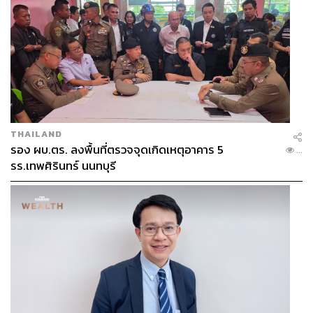
อย่างไรก็ดี หากการเจรจาไม่เป็นผล และไทยต้องแบกรับภาษี
36% ประเมินว่าสัดส่วนการส่งออกของไทยไปสหรัฐฯ อาจ
หายไปถึงครึ่งหนึ่ง เหลือเพียงประมาณ 10% ของการส่งออก
ทั้งหมด แม้ไทยจะเสียเปรียบกับคู่แข่งอย่างเวียดนาม และอาจ
กระทบต่อ FDI ในอนาคต แต่ก็ชี้ว่าไทยควรเร่งหาตลาดส่ง
ออกใหม่ ๆ เช่น อินเดีย จีน อาเซียน และกลุ่มตะวันออกกลาง
ที่กำลังเติบโต เพื่อลดการพึ่งพิงตลาดสหรัฐฯ
THAILAND
KKP ประเมินไทยโดนภาษี 36% กระทบ GDP 0.5%
รอง ผบ.ตร. ลงพื้นที่ตรวจจุดเกิดเหตุอาคาร 5
...
รร.เทพศิรินทร์ นนทบุรี
KKP ประเมินว่า หากไทยโดนภาษีจากสหรัฐฯ เพิ่มจาก 10%
เป็น 36% จะมีผลกระทบเพิ่มเติม (Additional Impact) ต่อ
GDP อยู่ที่ 0.4-0.5% ของ GDP ทั้งปี (Full Year)
ดังนั้น หากสหรัฐฯ เริ่มเก็บภาษีนำเข้าสินค้าไทยในอัตรา
36% ในวันที่ 1 สิงหาคมนี้ ก็น่าจะฉุด GDP ในปี 2568 ของ
ไทยลง 0.2% เท่านั้น