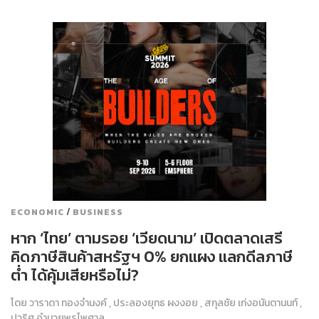
/
ECONOMIC
BUSINESS
หาก ‘ไทย’ ตามรอย ‘เวียดนาม’ เปิดตลาดเสรี
คิดภาษีสินค้าสหรัฐฯ 0% ยกแผง แลกดีลภาษี
ต่ำ ได้คุ้มเสียหรือไม่?
โดย
วาราดา ทองจำนงค์
,
ประลองยุทธ ผงงอย
,
สกุลชัย เก่งอนันตานนท์
,
ปวริศ อำนวยพรไพศาล