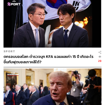
เสนอแบบเดียวกันให้กับทุกประเทศด้วย)
นอกจากนี้ ดร.พิพัฒน์ ยังชี้ว่า ในรายงานของ USTR ได้ระบุ
มาแล้วว่า ไทยมีประเด็นกีดกันการค้าใดกับสหรัฐฯ บ้าง โดย
แบ่งเป็น ประเภทมาตรการภาษี (Tariff Barriers) และ
มาตรการที่มิใช่ภาษี (Non-Tariff Barriers) ดังนี้
มาตรการภาษี (Tariff Barriers) เนื่องจากประเทศไทย
เก็บอัตราภาษีสินค้านำเข้าจากสหรัฐฯ สูงกว่าที่สหรัฐฯ
เก็บจากสินค้าไทยมาตั้งแต่ก่อนยุคประธานาธิบดีทรัมป์
SPORT
ตกรอบบอลโลก ตำรวจบุก KFA แฉแผลเก่า 15 ปี เกิดอะไร
แล้ว โดยเฉพาะอย่างยิ่งในภาคการเกษตร เช่น เนื้อสัตว์
28
ขึ้นกับฟุตบอลเกาหลีใต้?
ธัญพืช และผลิตภัณฑ์ทางการเกษตรต่าง ๆ ซึ่งบาง
รายการอาจถูกเก็บภาษีสูงถึง 30-50%
มาตรการที่มิใช่ภาษี (Non-Tariff Barriers ตัวอย่างเช่น
การขอใบอนุญาตนำเข้า (Import Licensing) ขั้นตอน
การปฏิบัติที่อาจนำไปสู่การคอร์รัปชันหรือความล่าช้า
ซึ่งทำให้ต้นทุนการค้าสูงขึ้น มาตรการสุขอนามัยและ
สุขอนามัยพืช (Sanitary and Phytosanitary – SPS)
โดยเฉพาะอย่างยิ่งมาตรการที่เกี่ยวข้องกับเนื้อหมู ซึ่ง