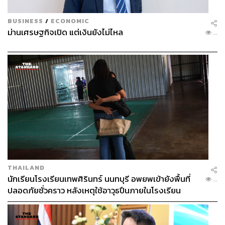
“แม้ตัวเลขอาจดูไม่เยอะ แต่ผลกระทบด้านความสามารถใน
การแข่งขันระยะยาว ยังน่าเป็นห่วง ดังนั้น หลายภาคส่วนอาจ
BUSINESS
/
ECONOMIC
จำเป็นต้องเริ่มพิจารณาการเปิดเสรีและลดการคุ้มครอง เพื่อ
ม่านเศรษฐกิจเปิด แต่เงินยังไม่ไหล
...
เพิ่มความสามารถในการแข่งขันของภาคส่วนนั้นๆ อย่างไร
ก็ตาม การดำเนินการดังกล่าวในทันทีเป็นเรื่องยาก และอาจ
ต้องใช้ระยะเวลาในการปรับตัว รวมถึงกลไกการช่วยเหลือ
ต่างๆ ในระยะสั้นด้วย” พิพัฒน์กล่าว
“ถ้ามองในแง่ดี เหตุการณ์นี้อาจนำไปสู่การปฏิรูปความ
สามารถในการแข่งขันในบางภาคอุตสาหกรรมที่ได้รับการ
ปกป้องเป็นเวลานาน อย่างเช่น ภาคอุตสาหกรรมอาหารและ
อุตสาหกรรมเกษตรบางชนิด ซึ่งต้องยอมรับจริงๆ ว่า เป็นภาค
ที่อ่อนไหวมาก และกระทบกับคนค่อนข้างเยอะ และอาจจะ
ต้องใช้เวลาในการปรับโครงสร้างพอสมควร” ดร.พิพัฒน์
THAILAND
กล่าว
นักเรียนโรงเรียนเทพศิรินทร์ นนทบุรี อพยพเข้ายังพื้นที่
...
ปลอดภัยชั่วคราว หลังเหตุใช้อาวุธปืนภายในโรงเรียน
คลี่คลาย
KResearch ห่วงภาษีทรัมป์ซ้ำเติมปัญหาขีดความ
สามารถในการแข่งขันของไทย