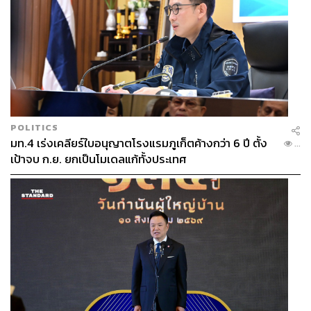
สอดคล้องกับ เกวลิน หวังพิชญสุข รองกรรมการผู้จัดการ
บริษัท ศูนย์วิจัยกสิกรไทย จำกัด (KResearch) เตือนว่า ขีด
ความสามารถทางการแข่งขัน (Competitiveness) ของไทย
กำลังลดต่ำลงเรื่อยๆ ต่อให้ไม่มีสถานการณ์ภาษีรอบนี้ก็ตาม
โดยจะเห็นได้ว่า การส่งออกของไทยหยุดนิ่งตลอด 10 ปีที่ผ่าน
มา แต่ประเทศเพื่อนบ้านอย่างเวียดนาม หรือประเทศคู่แข่ง
POLITICS
อื่นๆ เช่น เม็กซิโก กลับมีส่วนแบ่งการส่งออกที่เพิ่มขึ้นเรื่อยๆ
มท.4 เร่งเคลียร์ใบอนุญาตโรงแรมภูเก็ตค้างกว่า 6 ปี ตั้ง
...
เป้าจบ ก.ย. ยกเป็นโมเดลแก้ทั้งประเทศ
เกวลินยังชี้ว่า สาเหตุที่ทำให้ขีดความสามารถทางการ
แข่งขันของไทยต่ำลงได้แก่ ทักษะแรงงานที่อาจต่ำเมื่อเทียบ
กับประเทศคู่แข่ง และต้นทุนการประกอบกิจการที่ค่อนข้างสูง
ซึ่งอาจเป็นเพราะไม่มีสิทธิประโยชน์จูงใจทางภาษีที่เพียงพอ
หรือประเทศอื่นๆ มีข้อตกลงการค้าเสรี (FTA) ขณะที่จำนวน
ประชากรไทยกำลังลดลง รวมถึงการเข้าสู่สังคมสูงวัยอย่าง
สมบูรณ์ ก็เป็นสาเหตุที่บริษัทต่างชาติหลายแห่งเลือกที่จะไม่
ลงทุนในไทย