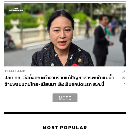
โดยดร.พิพัฒน์อธิบายอีกว่า หากสหรัฐฯ เก็บภาษีนำเข้าสินค้า
จากไทยในอัตราสูงที่ 36% จะกระทบต่อเศรษฐกิจโดยรวม
‘มากกว่า’ ทั้งในแง่การส่งออก การลงทุน และความสามารถ
ในการแข่งขัน เนื่องจากภาคอุตสาหกรรมคิดเป็นสัดส่วนราว
20% ของ GDP ไทย
อย่างไรก็ตาม หากไทยเลือกยอมเปิดตลาดเกษตรเพื่อขอลด
อัตราภาษี ก็อาจจะกระทบชีวิตคนเยอะกว่า เนื่องจากภาค
เกษตรกรรม แม้คิดเป็นเพียง 8% ของ GDP แต่กลับมีการจ้าง
งานคิดเป็น 30% ของกำลังแรงงานประเทศ
THAILAND
ปลัด ทส. จ่อตั้งคณะทำงานร่วมแก้ปัญหาสารพิษในแม่น้ำ
“ยกตัวอย่างเช่น อุตสาหกรรมผู้ผลิตเนื้อหมู ที่มีการออกมา
37
ข้ามพรมแดนไทย-เมียนมา เล็งเริ่มถกนัดแรก ส.ค.นี้
ประท้วงและมีการพูดถึงกันมา มีสัดส่วนต่อ GDP เพียง 1%
กว่า ๆ เท่านั้น แต่อุตสาหกรรมนี้มีเกษตรกรที่เกี่ยวข้องค่อน
MORE
ข้างเยอะ”
‘กอบศักดิ์’ เสนอต้องยอมเปิดตลาดให้สหรัฐฯ ยอมเสีย
ประโยชน์บางส่วน พร้อมเตรียมมาตรการเยียวยากลุ่มที่
MOST POPULAR