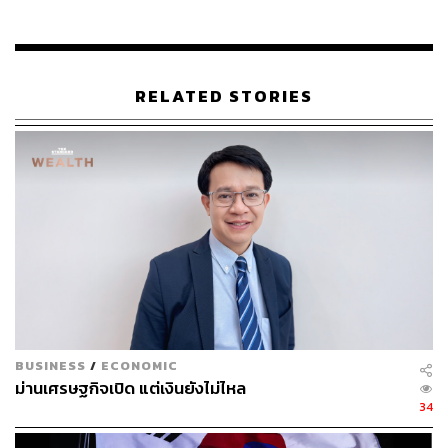
สถานการณ์ปัจจุบัน นำมาสู่คำถามที่ว่า ไทยควรเปิดตลาดให้
สหรัฐฯ ทั้งหมดหรือไม่? หรือควรยึดถือผลประโยชน์ร่วมกัน
ระหว่างสองประเทศ พร้อมกับปกป้องตลาดในประเทศไทย
บางส่วนต่อไป ไทยควรเลือกทางใดถึงจะเป็นประโยชน์ต่อ
RELATED STORIES
ประเทศมากที่สุด?
ไทยจำเป็นต้องเปิดตลาด ‘ทั้งหมด’ อย่างเวียดนามหรือ
ไม่?
ดร.พิพัฒน์ เหลืองนฤมิตชัย หัวหน้านักเศรษฐศาสตร์ กลุ่ม
ธุรกิจการเงินเกียรตินาคินภัทร (KKP) มองว่า ไทยอาจไม่
จำเป็นต้องเปิดตลาดทั้งหมด โดยมองว่าในกรณีของเวียดนาม
ซึ่งได้ทำข้อตกลงกับสหรัฐฯ โดยการ ‘เปิดตลาดสินค้าเกือบ
ทั้งหมด’ นับเป็นกรณีที่ค่อนข้างสุดโต่ง และอาจมีประเด็นกับ
BUSINESS
/
ECONOMIC
องค์การการค้าโลก (WTO) เนื่องจากเป็นการทำข้อตกลงแบบ
ม่านเศรษฐกิจเปิด แต่เงินยังไม่ไหล
Preferential Treatment ไม่ใช่ MFN Basis แบบที่ WTO
34
กำหนด (ซึ่งหมายถึงการเสนอดีลแบบใดให้ประเทศหนึ่งต้อง