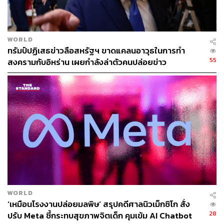
ไทยอ้างว่ามีสารเร่งเนื้อแดงตกค้างอยู่ และสหรัฐฯ
ต้องการให้ไทยระบุว่าระดับสารที่ไทยยอมรับได้อยู่ที่
เท่าไหร่ แต่ไทยยังไม่ได้แจ้งกลับ ทำให้การนำเข้าเนื้อ
WORLD
หมูจากสหรัฐฯ ถูกแบน
ทรัมป์ปฏิเสธข่าวลือสหรัฐฯ ขาดแคลนอาวุธในการทำ
55
สงครามกับอิหร่าน เผยกำลังล่าตัวคนปล่อยข่าว
ดังนั้น ดร.พิพัฒน์จึงตั้งสังเกตว่า “ภาคส่วนที่อ่อนไหวและขัด
แย้งของไทยกับสหรัฐฯ น่าจะเป็น ‘ภาคการเกษตร’ เป็นหลัก
โดยเฉพาะอย่างยิ่ง ข้าวโพด ถั่วเหลือง เนื้อหมู เนื้อไก่ เป็นต้น”
สหรัฐฯ กำลังบีบไทย ‘ให้เลือก’ ระหว่างภาค
อุตสาหกรรม vs. ภาคเกษตร
ดร.พิพัฒน์ วิเคราะห์อีกว่า ดูเหมือนว่า สหรัฐฯ กำลังบีบบังคับ
ให้ประเทศไทยต้องเลือกระหว่าง (1) ภาคอุตสาหกรรม ภาค
การส่งออก และภาคการลงทุน กับ (2) ภาคเศรษฐกิจที่มี
WORLD
‘เหมือนโรงงานปล่อยมลพิษ’ สรุปคดีศาลนิวเม็กซิโก สั่ง
ความอ่อนไหวสูงอย่างเช่น ภาคเกษตรกรรมและอาหาร
28
ปรับ Meta ชี้กระทบสุขภาพจิตเด็ก คุมเข้ม AI Chatbot