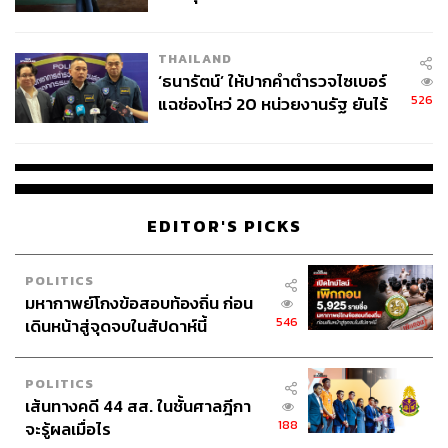
โดยหากมีความจำเป็นต้องเปิดตลาดในบางส่วน มองว่า
ชั่วคราว หลังเหตุใช้อาวุธปืนภายใน
รัฐบาลควรเตรียมงบประมาณสำหรับมาตรการเยียวยา เพื่อ
โรงเรียนคลี่คลาย
ช่วยเหลือกลุ่มเกษตรกรและผู้ประกอบการปศุสัตว์ที่ได้รับผลก
THAILAND
ระทบจากการแข่งขันที่เพิ่มขึ้น การเยียวยาอาจอยู่ในรูปของ
‘ธนารัตน์’ ให้ปากคำตำรวจไซเบอร์
526
แฉช่องโหว่ 20 หน่วยงานรัฐ ยันไร้
การสนับสนุนให้ปรับตัว เพิ่มขีดความสามารถในการแข่งขัน
นัยทางการเมือง
หรือเปลี่ยนไปผลิตสินค้าอื่นที่ตลาดมีความต้องการ การ
เจรจาการค้าเป็นเรื่องของการแลกเปลี่ยนผลประโยชน์ ซึ่ง
อาจมีบางส่วนที่ต้องยอมเสียไป เพื่อให้ภาพรวมเศรษฐกิจเดิน
หน้าได้ และเมื่อเศรษฐกิจโดยรวมเติบโต ก็จะมีรายได้กลับมา
เพื่อใช้ในการเยียวยาผู้ที่ได้รับผลกระทบ
EDITOR'S PICKS
ดร.กอบศักดิ์ ยังให้ข้อคิดว่า การเปิดให้มีการแข่งขันอาจ
POLITICS
ไม่ใช่เรื่องเลวร้ายเสมอไป โดยยกตัวอย่างกรณีของจีนที่เคย
มหากาพย์โกงข้อสอบท้องถิ่น ก่อน
ปกป้องอุตสาหกรรม EV ของตนเอง แต่เมื่อเปิดให้ Tesla เข้า
546
เดินหน้าสู่จุดจบในสัปดาห์นี้
มาแข่งขัน กลับทำให้ผู้ผลิต EV ของจีนพัฒนาและเติบโตขึ้น
อย่างรวดเร็ว ดังนั้น การพิจารณาเปิดตลาดในบางสินค้าที่
POLITICS
ไทยอาจไม่ได้มีความได้เปรียบในการผลิต หรือสินค้าที่ไทย
เส้นทางคดี 44 สส. ในชั้นศาลฎีกา
ต้องนำเข้าอยู่แล้ว อาจเป็นประโยชน์ต่อผู้บริโภคในประเทศ
188
จะรู้ผลเมื่อไร
ด้วยการเข้าถึงสินค้าที่ราคาถูกลง ขณะเดียวกัน ก็ต้องมีการ