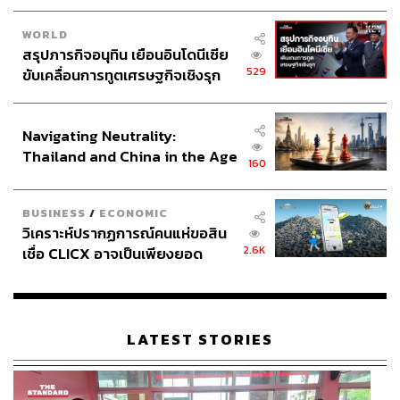
พิจารณาอย่างรอบคอบถึงผลกระทบต่อภาคส่วนที่อ่อนไหว
WORLD
สรุปภารกิจอนุทิน เยือนอินโดนีเซีย
พร้อมทั้งเสนอว่าประเทศไทยมีทางเลือกไม่มากนัก หนึ่งใน
529
ขับเคลื่อนการทูตเศรษฐกิจเชิงรุก
นั้นคือการยอมรับสภาพที่ 36% หรือการกลับไปเจรจาเพื่อขอ
ประกาศหุ้นส่วนยุทธศาสตร์ไทย –
อัตราภาษีที่ดีขึ้น โดยชี้ว่าอัตรา 25% เป็นจุดที่ภาคเอกชนไทย
อินโดนีเซีย
พอจะรับได้ หากแตกต่างกับคู่แข่งไม่เกิน 5% แต่หากต่างถึง
Navigating Neutrality:
10-16% จะเป็นเรื่องยากและกระทบต่อความสามารถในการ
Thailand and China in the Age
แข่งขันอย่างมาก
160
of a New Global Order
ทั้งประเด็นสำคัญคือการที่เวียดนามสามารถลดภาษีจาก
BUSINESS
/
ECONOMIC
46% เหลือ 20% ได้ แสดงให้เห็นว่าการเจรจาเป็นไปได้ แต่
วิเคราะห์ปรากฏการณ์คนแห่ขอสิน
ต้องแลกกับการที่เวียดนามเปิดให้สหรัฐฯ เข้าถึงตลาดได้อย่าง
2.6K
เชื่อ CLICX อาจเป็นเพียงยอด
เต็มที่ หรือที่เรียกว่าภาษี 0% Total Access คำถามคือ
ภูเขาน้ำแข็ง ของปัญหาหนี้ครัว
ประเทศไทยจะสามารถให้ข้อเสนอแบบเดียวกับเวียดนามได้
เรือนไทยที่ถูกซุกไว้
หรือไม่ ซึ่งอาจต้องพิจารณาเปิดตลาดในบางภาคส่วนที่เรา
ไม่ได้ผลิตเอง เช่น อิเล็กทรอนิกส์บางประเภท หรือยานยนต์
LATEST STORIES
บางชนิด เพื่อแลกกับการได้ภาษีที่ลดลง