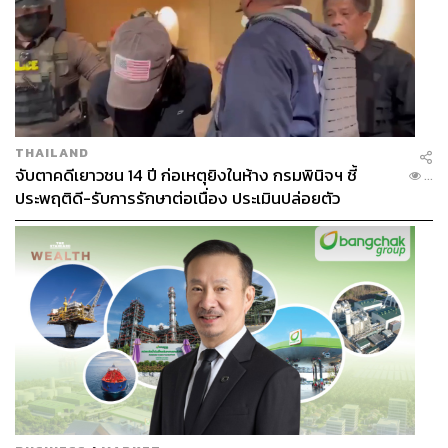
THAILAND
จับตาคดีเยาวชน 14 ปี ก่อเหตุยิงในห้าง กรมพินิจฯ ชี้
...
ประพฤติดี-รับการรักษาต่อเนื่อง ประเมินปล่อยตัว