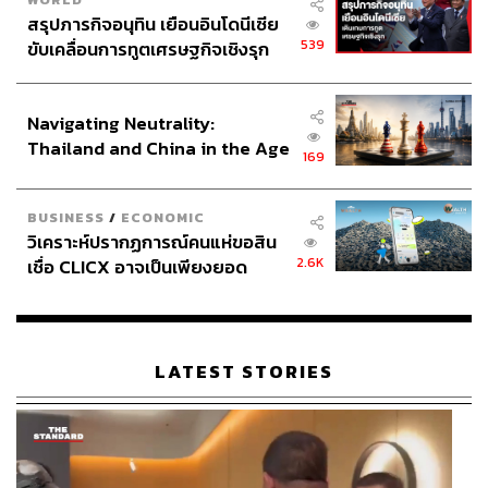
สรุปภารกิจอนุทิน เยือนอินโดนีเซีย
539
ขับเคลื่อนการทูตเศรษฐกิจเชิงรุก
ประกาศหุ้นส่วนยุทธศาสตร์ไทย –
อินโดนีเซีย
Navigating Neutrality:
Thailand and China in the Age
169
of a New Global Order
BUSINESS
/
ECONOMIC
วิเคราะห์ปรากฏการณ์คนแห่ขอสิน
2.6K
เชื่อ CLICX อาจเป็นเพียงยอด
ภูเขาน้ำแข็ง ของปัญหาหนี้ครัว
เรือนไทยที่ถูกซุกไว้
LATEST STORIES