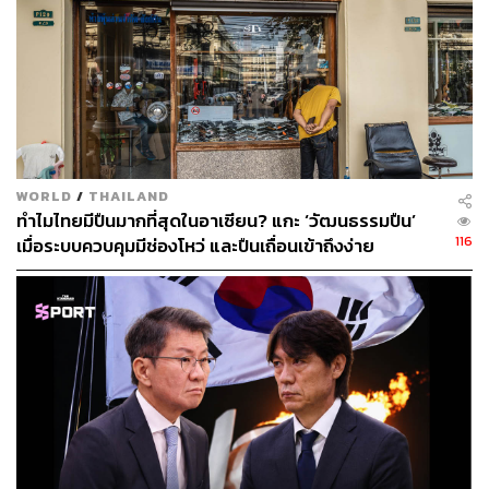
WORLD
/
THAILAND
ทำไมไทยมีปืนมากที่สุดในอาเซียน? แกะ ‘วัฒนธรรมปืน’
116
เมื่อระบบควบคุมมีช่องโหว่ และปืนเถื่อนเข้าถึงง่าย