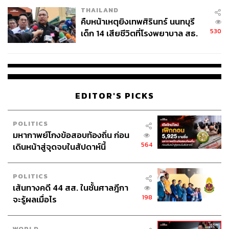
THAILAND
ABOUT THE AUTHOR
คืบหน้าเหตุยิงเทพศิรินทร์ นนทบุรี
THE STANDARD TEAM
530
เด็ก 14 เสียชีวิตที่โรงพยาบาล สธ.
กองบรรณาธิการ THE STANDARD
ยืนยันครูเสียชีวิต 5 ราย เจ็บ 22
ราย
EDITOR'S PICKS
POLITICS
มหากาพย์โกงข้อสอบท้องถิ่น ก่อน
564
เดินหน้าสู่จุดจบในสัปดาห์นี้
POLITICS
เส้นทางคดี 44 สส. ในชั้นศาลฎีกา
198
จะรู้ผลเมื่อไร
WORLD