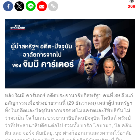
269
หลัง จิมมี คาร์เตอร์ อดีตประธานาธิบดีสหรัฐฯ คนที่ 39 ถึงแก่
อสัญกรรมเมื่อช่วงบ่ายวานนี้ (29 ธันวาคม) เหล่าผู้นำสหรัฐฯ
ทั้งในอดีตและปัจจุบันจากพรรคเดโมแครตและรีพับลิกัน ไม่
ว่าจะเป็น โจ ไบเดน ประธานาธิบดีคนปัจจุบัน โดนัลด์ ทรัมป์
ว่าที่ประธานาธิบดีคนต่อไป รวมทั้ง บารัก โอบามา, บิล คลิน
ตัน และ จอร์จ ดับเบิลยู. บุช ต่างก็ออกมาแสดงความไว้อาลัย