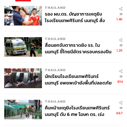
THAILAND
รอง ผบ.ตร. บัญชาการเหตุยิง
1.4K
โรงเรียนเทพศิรินทร์ นนทบุรี สั่ง
ค้นหา 2 รอบยืนยันไร้คนติดค้าง พบ
ศพปู่-ย่าที่บ้านพักผู้ก่อเหตุ
ภาพประกอบ: กันยกร กาญจนวิไล
THAILAND
สื่อนอกจับตากราดยิง รร. ใน
1.2K
TAGS:
Donald Trump
USA
Barack Obama
Bill Clinton
นนทบุรี ชี้ไทยมีอัตราครอบครองปืน
Jimmy Carter
Joe Biden
United States
สูงในระดับต้นของภูมิภาค
ประธานาธิบดีสหรัฐฯ
THAILAND
นักเรียนโรงเรียนเทพศิรินทร์
814
นนทบุรี อพยพเข้ายังพื้นที่ปลอดภัย
ชั่วคราว หลังเหตุใช้อาวุธปืนภายใน
โรงเรียนคลี่คลาย
THAILAND
คืบหน้าเหตุยิงโรงเรียนเทพศิรินทร์
667
นนทบุรี ดับ 6 ศพ โฆษก ตร. เร่ง
268
สอบปมขโมยปืนปู่ก่อเหตุ