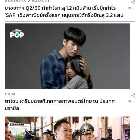
BUSINESS
/
MARKET
บางจากฯ Q2/69 ทำกำไรทะลุ 1.2 หมื่นล้าน เริ่มบุ๊กกำไร
...
‘SAF’ เชิงพาณิชย์ครั้งแรก หนุนรายได้ครึ่งปีทะลุ 3.2 แสน
ล้าน
FILM
ตาโขน เตรียมฉายที่เทศกาลภาพยนตร์ไทย ณ ประเทศ
...
บราซิล