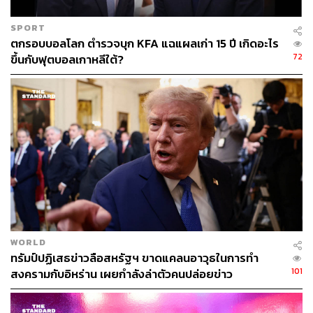
SPORT
ตกรอบบอลโลก ตำรวจบุก KFA แฉแผลเก่า 15 ปี เกิดอะไร
72
ขึ้นกับฟุตบอลเกาหลีใต้?
WORLD
ทรัมป์ปฏิเสธข่าวลือสหรัฐฯ ขาดแคลนอาวุธในการทำ
101
สงครามกับอิหร่าน เผยกำลังล่าตัวคนปล่อยข่าว