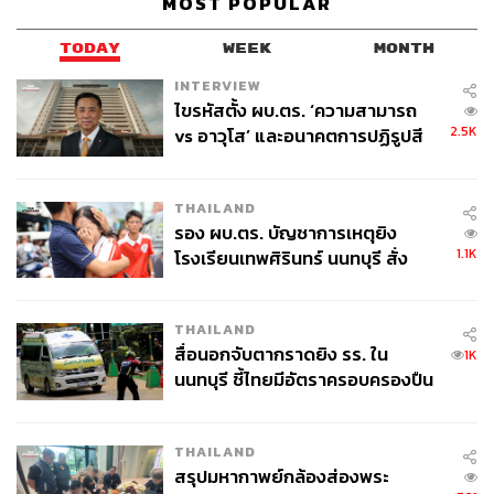
MOST POPULAR
TODAY
WEEK
MONTH
INTERVIEW
ไขรหัสตั้ง ผบ.ตร. ‘ความสามารถ
2.5K
vs อาวุโส’ และอนาคตการปฏิรูปสี
กากี กับ พล.ต.อ. เอก อังสนานนท์
THAILAND
รอง ผบ.ตร. บัญชาการเหตุยิง
1.1K
โรงเรียนเทพศิรินทร์ นนทบุรี สั่ง
ค้นหา 2 รอบยืนยันไร้คนติดค้าง พบ
ศพปู่-ย่าที่บ้านพักผู้ก่อเหตุ
THAILAND
สื่อนอกจับตากราดยิง รร. ใน
1K
นนทบุรี ชี้ไทยมีอัตราครอบครองปืน
สูงในระดับต้นของภูมิภาค
THAILAND
สรุปมหากาพย์กล้องส่องพระ