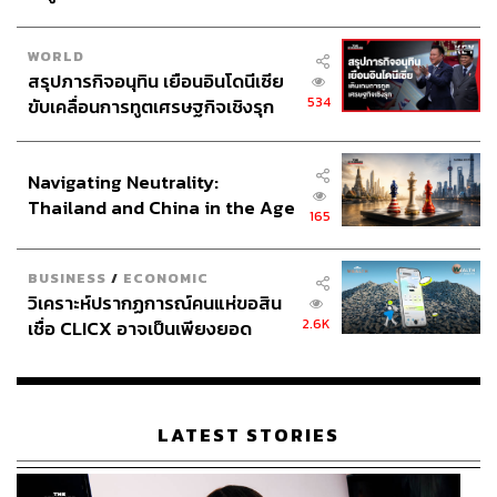
WORLD
สรุปภารกิจอนุทิน เยือนอินโดนีเซีย
534
ขับเคลื่อนการทูตเศรษฐกิจเชิงรุก
ประกาศหุ้นส่วนยุทธศาสตร์ไทย –
อินโดนีเซีย
Navigating Neutrality:
Thailand and China in the Age
165
of a New Global Order
BUSINESS
/
ECONOMIC
วิเคราะห์ปรากฏการณ์คนแห่ขอสิน
2.6K
เชื่อ CLICX อาจเป็นเพียงยอด
ภูเขาน้ำแข็ง ของปัญหาหนี้ครัว
เรือนไทยที่ถูกซุกไว้
LATEST STORIES