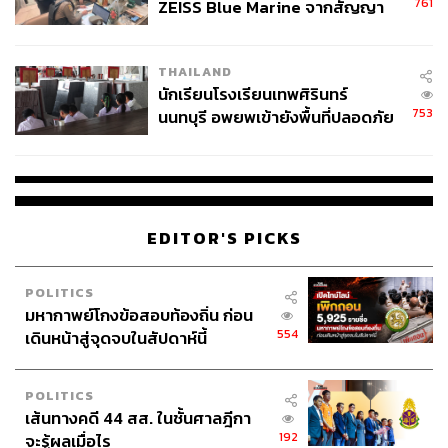
761
ZEISS Blue Marine จากสัญญา
ผลิต 8.3 ล้าน สู่ข้อพิพาท ‘มา
เวลล์ฯ’ ฟ้อง ‘โทน บางแค’ ผิดนัด
THAILAND
จ่ายหนี้-แอบระบุแบรนด์
นักเรียนโรงเรียนเทพศิรินทร์
753
นนทบุรี อพยพเข้ายังพื้นที่ปลอดภัย
ชั่วคราว หลังเหตุใช้อาวุธปืนภายใน
โรงเรียนคลี่คลาย
EDITOR'S PICKS
POLITICS
มหากาพย์โกงข้อสอบท้องถิ่น ก่อน
554
เดินหน้าสู่จุดจบในสัปดาห์นี้
POLITICS
เส้นทางคดี 44 สส. ในชั้นศาลฎีกา
192
จะรู้ผลเมื่อไร