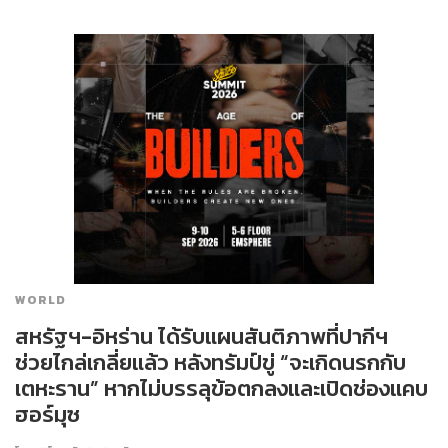
WORLD
สหรัฐฯ-อิหร่าน ได้รับแผนสันติภาพที่ปากีฯ
ช่วยไกล่เกลี่ยแล้ว หลังทรัมป์ขู่ “จะเกิดนรกกับ
เตหะราน” หากไม่บรรลุข้อตกลงและเปิดช่องแคบ
ฮอร์มุซ