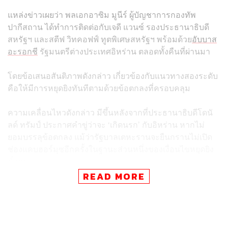
แหล่งข่าวเผยว่า พลเอกอาซิม มูนีร์ ผู้บัญชาการกองทัพ
ปากีสถาน ได้ทำการติดต่อกับเจดี แวนซ์ รองประธานาธิบดี
สหรัฐฯ และสตีฟ วิทคอฟฟ์ ทูตพิเศษสหรัฐฯ พร้อมด้วย
อับบาส
อะรอกชี
รัฐมนตรีต่างประเทศอิหร่าน ตลอดทั้งคืนที่ผ่านมา
โดยข้อเสนอสันติภาพดังกล่าว เกี่ยวข้องกับแนวทางสองระดับ
คือให้มีการหยุดยิงทันทีตามด้วยข้อตกลงที่ครอบคลุม
ความเคลื่อนไหวดังกล่าว มีขึ้นหลังจากที่ประธานาธิบดีโดนั
ลด์ ทรัมป์ ประกาศคำขู่ว่าจะ ‘เกิดนรก’ กับอิหร่าน หากไม่
ยอมบรรลุข้อตกลง แม้ว่ารัฐบาลเตหะรานจะยืนกรานไม่เปิด
ช่องแคบฮอร์มุซอีกครั้งในฐานะส่วนหนึ่งของเงื่อนไขหยุดยิง
ชั่วคราว
READ MORE
โดยReuters ยังอ้าวข้อมูลแหล่งข่าวระดับสูงในอิหร่าน ว่า
อิหร่านจะไม่ยอมรับกำหนดเวลาใดๆ ในขณะที่กำลัง
พิจารณาข้อเสนอสันติภาพล่าสุดนี้