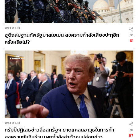
WORLD
ฮูตีถล่มฐานทัพรัฐบาลเยเมน สงครามกำลังเสี่ยงปะทุอีก
61
ครั้งหรือไม่?
WORLD
ทรัมป์ปฏิเสธข่าวลือสหรัฐฯ ขาดแคลนอาวุธในการทำ
87
สงครามกับอิหร่าน เผยกำลังล่าตัวคนปล่อยข่าว