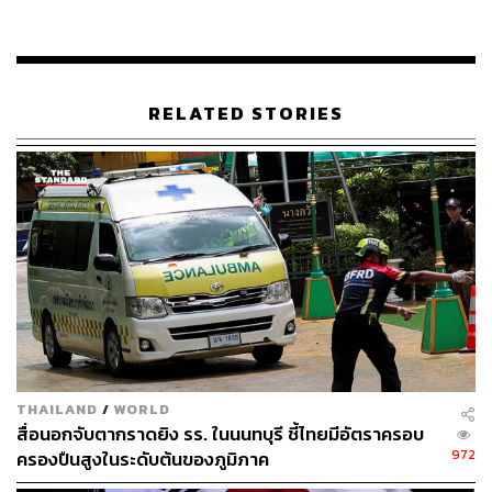
RELATED STORIES
288
ABOUT THE AUTHOR
วิโรจน์ เลิศจิตต์ธรรม
Senior Content Creator กองข่าวต่างประเทศ
THE STANDARD
THAILAND
/
WORLD
สื่อนอกจับตากราดยิง รร. ในนนทบุรี ชี้ไทยมีอัตราครอบ
972
ครองปืนสูงในระดับต้นของภูมิภาค