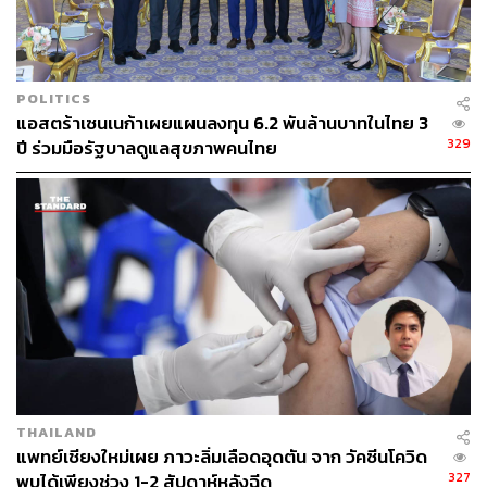
ภายในประเทศ
ปัญหาด้านประสิทธิภาพของวัคซีน Oxford-AstraZeneca
อาจเป็นเรื่องที่ร้ายแรงโดยเฉพาะอย่างยิ่งกับประเทศที่กำลัง
POLITICS
พัฒนา เพราะกำลังมีการผลิตวัคซีนดังกล่าวหลายพันล้านโด
แอสตร้าเซนเนก้าเผยแผนลงทุน 6.2 พันล้านบาทในไทย 3
สแบบไม่หวังผลกำไรในระหว่างการระบาดของโควิด-19
329
ปี ร่วมมือรัฐบาลดูแลสุขภาพคนไทย
อย่างไรก็ดี จากข้อมูลการศึกษาอื่นพบว่า วัคซีนยังคงมี
ประสิทธิภาพเต็มที่ในการป้องกันการเข้ารับการรักษาในโรง
พยาบาลและการเสียชีวิตที่เกิดจากไวรัสสายพันธุ์อื่นๆ
ภาพ: Dan Kitwood / Getty Images
พิสูจน์อักษร: ภาวิกา ขันติศรีสกุล
อ้างอิง:
https://www.ft.com/content/e9bbd4fe-e6bf-4383-bfd3-
be64140a3f36
https://www.bbc.com/news/uk-55967767
https://www.reuters.com/article/us-health-coronavirus
THAILAND
แพทย์เชียงใหม่เผย ภาวะลิ่มเลือดอุดตัน จาก วัคซีนโควิด
-astrazeneca-varian/oxford-astrazeneca-covid-shot-l
327
พบได้เพียงช่วง 1-2 สัปดาห์หลังฉีด
ess-effective-against-south-african-variant-study-idU