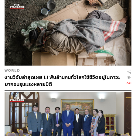
กลายแอฟริกาใต้นั้นดูเหมือนจะน่ากังวลกว่า โดยทั้งวัคซีน
ของ Johnson & Johnson และ Novavax พบว่า มี
ประสิทธิภาพลดลงในการป้องกันไวรัสสายพันธุ์แอฟริกาใต้
ดังกล่าวจากการทดลองทางคลินิกในแอฟริกาใต้ แม้ว่าจะ
สามารถป้องกันโรคที่มีอาการรุนแรงและการเสียชีวิตที่มี
ความสัมพันธ์กับโควิด-19 ได้อย่างสมบูรณ์ก็ตาม ส่วนวัคซีน
ของ Moderna ก็พบว่า มีประสิทธิภาพลดลงอย่างมีนัยสำคัญ
ซึ่ง Moderna จะทดสอบวัคซีนโดสกระตุ้นและวัคซีนที่ปรับ
สูตรแล้วเพื่อรองรับสายพันธุ์แอฟริกาใต้นี้
WORLD
สำหรับวัคซีนของ Pfizer-BioNTech ก็มีการทดสอบกับไวรัส
งานวิจัยล่าสุดเผย 1.1 พันล้านคนทั่วโลกใช้ชีวิตอยู่ในภาวะ
เทียมที่มีส่วนของการกลายพันธุ์บางส่วนมาจากไวรัสสาย
741
ยากจนรุนแรงหลายมิติ
พันธุ์แอฟริกาใต้ในห้องปฏิบัติการ ซึ่งพบว่า วัคซีนมี
ประสิทธิภาพลดลงเล็กน้อย แต่ยังไม่มีการเผยแพร่ผลการ
ทดสอบกับไวรัสสายพันธุ์แอฟริกาใต้โดยตรง
แอฟริกาใต้ได้รับวัคซีนของ AstraZeneca 1 ล้านโดสเมื่อ
สัปดาห์ที่แล้ว จากทั้งหมด 1.5 ล้านโดสที่สั่งจากสถาบันเซรุ่ม
ของอินเดีย ซึ่งเป็นวัคซีนโควิด-19 ชนิดแรกที่ถูกจัดส่งเข้ามา