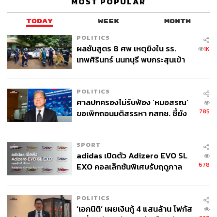
MOST POPULAR
พสิษฐ์ คงคุณากรกุล
คนทำงานข่าวตัวเล็กๆ สนใจงาน
วารสารศาสตร์เชิงข้อมูล และสถานการณ์
TODAY
WEEK
MONTH
รอบตัว
POLITICS
ผลชันสูตร 8 ศพ เหตุยิงใน รร.
1K
เทพศิรินทร์ นนทบุรี พบกระสุนเข้า
จุดสำคัญ ‘ศีรษะ-หน้าอก’ ครูถูกยิง
4 นัด จากระยะไกล
POLITICS
ศาลปกครองไม่รับฟ้อง ‘หมอสรณ’
785
ขอเพิกถอนมติสรรหา กสทช. ชี้ยัง
ไม่ใช่ผู้เดือดร้อนเสียหาย
SPORT
adidas เปิดตัว Adizero EVO SL
678
EXO คอลเล็กชันพิเศษรับฤดูกาล
College Football
POLITICS
‘เอกนิติ’ เผยเงินกู้ 4 แสนล้าน โฟกัส