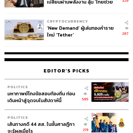
329
เปลี่ยนผ่านพลังงาน ลุ้น ‘ไทยช่วย
ไทยพลัส’ เฟส 2 รอประเมินความ
เหมาะสม
CRYPTOCURRENCY
‘New Demand’ ผู้เล่นทองคำราย
287
ใหม่ ‘Tether’
EDITOR'S PICKS
POLITICS
มหากาพย์โกงข้อสอบท้องถิ่น ก่อน
585
เดินหน้าสู่จุดจบในสัปดาห์นี้
POLITICS
เส้นทางคดี 44 สส. ในชั้นศาลฎีกา
219
จะรู้ผลเมื่อไร