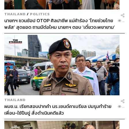
THAILAND
/
POLITICS
นายกฯ ชวนช้อป OTOP ศิลปาชีพ แม่ค้าร้อง ‘ไทยช่วยไทย
...
พลัส’ สุดยอด ถามมีต่อไหม นายกฯ ตอบ ‘เดี๋ยวจะพยายาม’
THAILAND
ผบช.น. เรียกสอบปากคำ นร.เซนต์คาเบรียล ปมรุมทำร้าย
...
เพื่อน-ใช้ปืนขู่ สั่งดำเนินคดีแล้ว