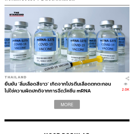
SKBN2A60SH
https://www.reuters.com/article/uk-health-coronavirus
-astrazeneca-respon-idUSKBN2A60S2
TAGS:
วัคซีนไวรัสโคโรนา
วัคซีนโควิด-19
AstraZeneca
Oxford
THAILAND
ยืนยัน ‘ลิ่มเลือดสีขาว’ เกิดจากโปรตีนเลือดตกตะกอน
2.0K
ไม่ใช่ความผิดปกติจากการฉีดวัคซีน mRNA
MORE
68
ABOUT THE AUTHOR