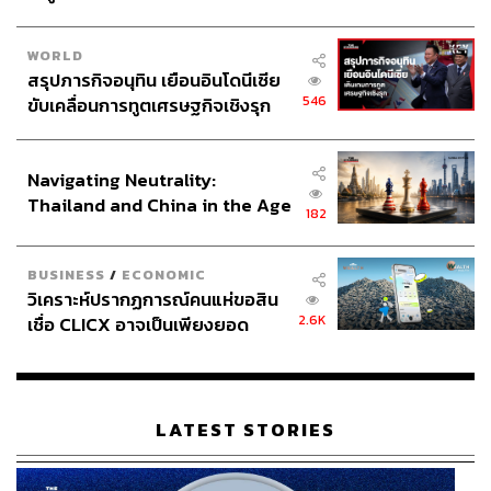
WORLD
สรุปภารกิจอนุทิน เยือนอินโดนีเซีย
546
ขับเคลื่อนการทูตเศรษฐกิจเชิงรุก
ประกาศหุ้นส่วนยุทธศาสตร์ไทย –
อินโดนีเซีย
Navigating Neutrality:
Thailand and China in the Age
182
of a New Global Order
BUSINESS
/
ECONOMIC
วิเคราะห์ปรากฏการณ์คนแห่ขอสิน
2.6K
เชื่อ CLICX อาจเป็นเพียงยอด
ภูเขาน้ำแข็ง ของปัญหาหนี้ครัว
เรือนไทยที่ถูกซุกไว้
LATEST STORIES