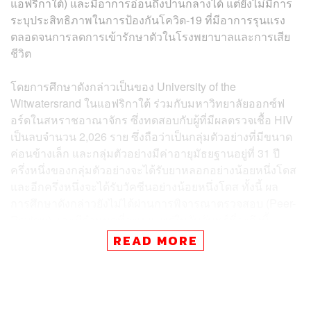
แอฟริกาใต้) และมีอาการอ่อนถึงปานกลางได้ แต่ยังไม่มีการ
ระบุประสิทธิภาพในการป้องกันโควิด-19 ที่มีอาการรุนแรง
ตลอดจนการลดการเข้ารักษาตัวในโรงพยาบาลและการเสีย
ชีวิต
โดยการศึกษาดังกล่าวเป็นของ University of the
Witwatersrand ในแอฟริกาใต้ ร่วมกับมหาวิทยาลัยออกซ์ฟ
อร์ดในสหราชอาณาจักร ซึ่งทดสอบกับผู้ที่มีผลตรวจเชื้อ HIV
เป็นลบจำนวน 2,026 ราย ซึ่งถือว่าเป็นกลุ่มตัวอย่างที่มีขนาด
ค่อนข้างเล็ก และกลุ่มตัวอย่างมีค่าอายุมัธยฐานอยู่ที่ 31 ปี
ครึ่งหนึ่งของกลุ่มตัวอย่างจะได้รับยาหลอกอย่างน้อยหนึ่งโดส
และอีกครึ่งหนึ่งจะได้รับวัคซีนอย่างน้อยหนึ่งโดส ทั้งนี้ ผล
การศึกษาดังกล่าวยังไม่ได้ผ่านการพิจารณาตรวจสอบ (Peer-
Review) และมีกำหนดที่จะเผยแพร่ในวันจันทร์ที่จะถึงนี้
READ MORE
The Financial Times และสำนักข่าว Reuters รายงาน
คำแถลงจากโฆษกของ AstraZeneca ที่ออกมาให้ความเห็น
ในกรณีดังกล่าวในขณะนี้ โดยยอมรับว่า จากการทดสอบ
ขนาดเล็กในเฟส 1-2 นี้ วัคซีนมีประสิทธิภาพอย่างจำกัดใน