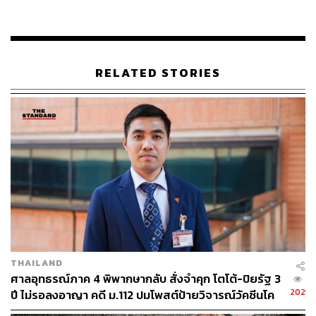
คุ้มกันอื่นๆ อาทิ เซลล์เม็ดเลือดขาวชนิดทีเซลล์ ยังอาจช่วย
ป้องกันโรคได้ นอกจากนี้ข้อมูลเบื้องต้นยังชี้ว่า กลไกการตอบ
สนองเหล่านี้อาจยังคงมีอยู่เหมือนเดิมในการต่อต้านไวรัส
สายพันธุ์แอฟริกาใต้ดังกล่าว พร้อมระบุว่า กำลังทำงานร่วม
RELATED STORIES
กับมหาวิทยาลัยออกซ์ฟอร์ดในการปรับปรุงวัคซีนให้ต่อต้าน
ไวรัสสายพันธุ์แอฟริกาใต้นี้ได้ ซึ่งมีความก้าวหน้าในการ
ปรับปรุงที่รวดเร็ว โดยบอกว่า จะพร้อมจัดส่งวัคซีนที่ปรับปรุง
แล้วในฤดูใบไม้ร่วงหากจำเป็น
ส่วนมหาวิทยาลัยออกซ์ฟอร์ดปฏิเสธที่จะให้ความเห็นต่อ
กรณีดังกล่าว แต่ระบุเพียงว่า ทางมหาวิทยาลัยกำลังทำงาน
กับหุ้นส่วนต่างๆ ทั่วโลก ซึ่งรวมถึงในแอฟริกาใต้ เพื่อประเมิน
ผลของไวรัสสายพันธุ์ใหม่ๆ ต่อวัคซีนรุ่นแรกที่ผลิตออกมา
และยังคงจับตามองการเกิดขึ้นของไวรัสสายพันธุ์ใหม่ๆ เพื่อ
เตรียมความพร้อมกับการเปลี่ยนแปลงสายพันธุ์ในอนาคต
THAILAND
​ศาลอุทธรณ์ภาค 4 พิพากษากลับ สั่งจำคุก โตโต้-ปิยรัฐ 3
ทั้งนี้ ขณะที่วัคซีนส่วนใหญ่สามารถรับมือกับโควิด-19 สาย
202
ปี ไม่รอลงอาญา คดี ม.112 ปมโพสต์ป้ายวิจารณ์วัคซีนโค
พันธุ์กลายที่พบในสหราชอาณาจักร แต่กับกรณีสายพันธุ์
วิด-19