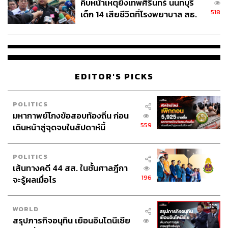
คืบหน้าเหตุยิงเทพศิรินทร์ นนทบุรี
518
เด็ก 14 เสียชีวิตที่โรงพยาบาล สธ.
อ้อมกอดของโอบามาและคริสตี (2012)
ยืนยันครูเสียชีวิต 5 ราย เจ็บ 22
บารัก โอบามา ลงสนามเลือกตั้งเป็นสมัยที่ 2 ในปี 2012 โดย
ราย
พรรครีพับลิกันได้ส่ง มิตต์ รอมนีย์ อดีตผู้ว่าการรัฐแมสซาชู
เซตส์มาท้าชิง คะแนนนิยมของโอบามานำรอมนีย์มา
ประมาณ 2-3% ตลอดฤดูหาเสียง จนกระทั่งดีเบตครั้งแรกที่รอ
EDITOR'S PICKS
มนีย์เสนอวิสัยทัศน์ได้เฉียบแหลมกว่าโอบามาอย่างมากจน
คะแนนนิยมของเขาพุ่งขึ้นมานำแทน
POLITICS
มหากาพย์โกงข้อสอบท้องถิ่น ก่อน
แต่แล้วในสัปดาห์สุดท้ายของเดือนตุลาคมก็เกิดเหตุไม่คาดฝัน
559
เดินหน้าสู่จุดจบในสัปดาห์นี้
ขึ้น เมื่อมลรัฐในเขตตะวันออกเฉียงเหนือของสหรัฐฯ ถูกถล่ม
ด้วยเฮอริเคนแซนดี้จนบ้านเมืองแถบชายฝั่งได้รับความเสีย
หายอย่างหนัก โดยมูลค่าของความเสียหายในครั้งนั้นถูก
POLITICS
ประเมินไว้สูงถึง 7 หมื่นล้านดอลลาร์สหรัฐ
เส้นทางคดี 44 สส. ในชั้นศาลฎีกา
196
จะรู้ผลเมื่อไร
ผลจากเหตุภัยธรรมชาติครั้งนี้ทำให้ทั้งโอบามาและรอมนีย์
ต้องหยุดหาเสียงไปโดยปริยาย แต่โอบามากุมความได้เปรียบ
WORLD
เพราะเขาเป็นประธานาธิบดีอยู่ ทำให้สื่อมวลชนทุกแขนงพุ่ง
สรุปภารกิจอนุทิน เยือนอินโดนีเซีย
ความสนใจมาที่เขาว่าเขาจะจัดการกับวิกฤตนี้อย่างไร ซึ่งโอ