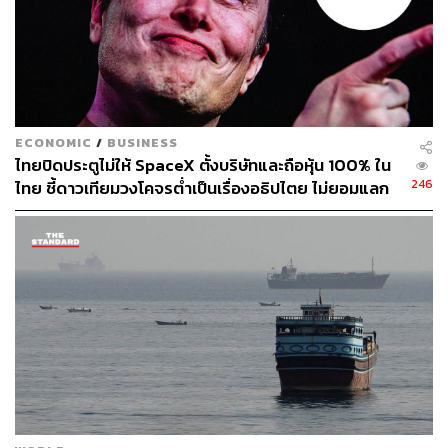
อดีตรัฐมนตรีกลาโหมในรัฐบาลของ โรนัลด์ เรแกน (ที่บุชเป็น
รองประธานาธิบดี) เพิ่มเติมในคดีลักลอบค้า
อาวุธสงครามให้
รัฐบาลอิหร่าน (Iran-Contra Scandal) ซึ่งอันที่จริงแล้วคดีอื้อ
ฉาวนี้เป็นที่รับรู้ในหมู่ชาวอเมริกันมานานพอสมควร แต่การ
ฟ้องร้องในเดือนตุลาคมมีการเปิดหลักฐานใหม่จากบันทึก
ของไวน์เบอร์เกอร์และคำให้การของเจ้าหน้าที่ระดับสูงใน
ECONOMIC
/
BUSINESS
กระทรวงกลาโหมว่าบุชรับรู้และมีส่วนร่วมในการอนุมัติขาย
ไทยปิดประตูไม่ให้ SpaceX ตั้งบริษัทและถือหุ้น 100% ใน
อาวุธ โดยที่ก่อนหน้านี้บุชปฏิเสธมาตลอดว่าเขาไม่เคยรับรู้
246
ไทย ชี้ดาวเทียมวงโคจรต่ำเป็นเรื่องอธิปไตย ไม่ยอมแลก
ถึงแผนการขายอาวุธนี้
ในโต๊ะเจรจาการค้า
ผลจากเรื่องอื้อฉาวครั้งนี้ทำให้ภาพลักษณ์ของบุชเสียหายไป
มาก และการโจมตีเรื่องคาแรกเตอร์ของคลินตันดูจะไม่ได้ผล
อีกต่อไป ทำให้สุดท้ายบุชแพ้คลินตันไปอย่างขาดลอยเกือบ 6
ล้านเสียง