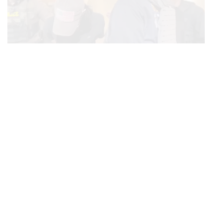
จดหมายของ เจมส์ โคมีย์ (2016)
โค้งสุดท้ายของการเลือกตั้งปี 2016 ฮิลลารี คลินตัน มีคะแนน
THAILAND
จับตาคดีเยาวชน 14 ปี ก่อเหตุยิงในห้าง กรมพินิจฯ ชี้
นำทรัมป์อยู่พอสมควรประมาณ 5-6% หลังจากทรัมป์ถูกแฉ
...
ประพฤติดี-รับการรักษาต่อเนื่อง ประเมินปล่อยตัว
ว่าเขาเคยพูดจาดูถูกผู้หญิงไว้ในทำนองว่า ถ้าคุณมีเงินและ
ชื่อเสียง ไม่ว่าคุณจะทำอะไร พวกเธอก็จะยอมคุณหมด โดย
คำกล่าวนี้ถูกบันทึกเสียงไว้ในรายการ
Access Hollywood
แต่สถานการณ์กลับพลิกผันหลังจากนั้น โดยวันที่ 28 ตุลาคม
เจมส์ โคมีย์ ผู้อำนวยการของ FBI ในขณะนั้นได้เขียน
จดหมายถึงสภาคองเกรสว่าเขาจะสอบสวนคดีเรื่องที่คลินตัน
แอบใช้เซิร์ฟเวอร์ส่วนตัว (แทนที่จะเป็นเซิร์ฟเวอร์ของ
รัฐบาล) ในการรับส่งอีเมลระหว่างที่เธอดำรงตำแหน่ง
รัฐมนตรีว่าการกระทรวงการต่างประเทศในรัฐบาลของโอบา
มาอีกครั้ง ซึ่งเรื่องนี้เป็นเรื่องที่คลินตันเคยถูกสอบสวนมาแล้ว
BUSINESS
/
MARKET
หลายครั้ง และเป็นสาเหตุที่ทำให้คะแนนนิยมของเธอตกต่ำ
บางจากฯ Q2/69 ทำกำไรทะลุ 1.2 หมื่นล้าน เริ่มบุ๊กกำไร
...