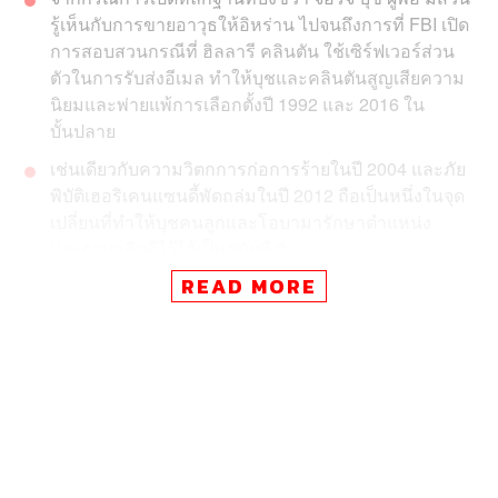
รู้เห็นกับการขายอาวุธให้อิหร่าน ไปจนถึงการที่ FBI เปิด
การสอบสวนกรณีที่ ฮิลลารี คลินตัน ใช้เซิร์ฟเวอร์ส่วน
ตัวในการรับส่งอีเมล ทำให้บุชและคลินตันสูญเสียความ
นิยมและพ่ายแพ้การเลือกตั้งปี 1992 และ 2016 ใน
บั้นปลาย
เช่นเดียวกับความวิตกการก่อการร้ายในปี 2004 และภัย
พิบัติเฮอริเคนแซนดี้พัดถล่มในปี 2012 ถือเป็นหนึ่งในจุด
เปลี่ยนที่ทำให้บุชคนลูกและโอบามารักษาตำแหน่ง
ประธานาธิบดีไว้ได้เป็นสมัยที่ 2
READ MORE
รัฐธรรมนูญของสหรัฐอเมริกากำหนดไว้ว่าการเลือกตั้ง
ประธานาธิบดีจะต้องจัดขึ้นในวันอังคารแรกของเดือน
พฤศจิกายนของทุกๆ 4 ปี ดังนั้นเดือนตุลาคมจึงถือเป็นโค้ง
สุดท้ายของการหาเสียงของฤดูเลือกตั้งเสมอ และในอดีตเราก็
มักจะได้เห็นเรื่องไม่คาดฝันเกิดขึ้นในเดือนตุลาคม (October
Surprise) ซึ่งส่งผลต่อคะแนนนิยมและผลการเลือกตั้งในเดือน
พฤศจิกายนอยู่บ่อยๆ