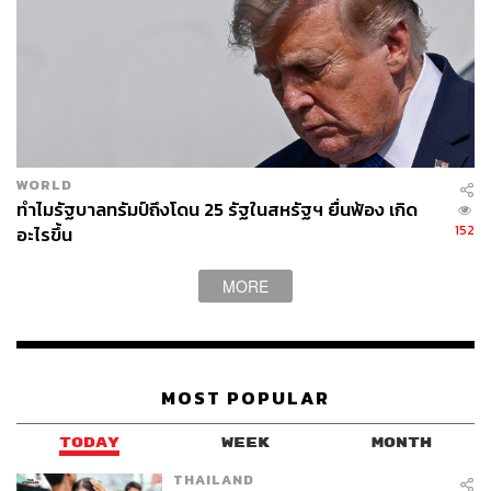
สังคมอย่างมาก ไม่สมควรแก่การที่จะเป็นผู้นำประเทศ
นอกจากนี้บุชก็หาเสียงด้วยการสร้างภาพของการเป็น
คริสเตียนเคร่งศาสนามาตลอด ซึ่งคดีเมาแล้วขับทำให้ภาพที่
เขาพยายามสร้างมาพังทลายลงไปในทันที
สุดท้ายแล้วบุชก็พลิกมาแพ้คะแนนดิบ (Popular Vote) ให้กับ
กอร์ไปกว่า 5 แสนเสียง (แต่สุดท้ายเขาชนะได้เป็น
WORLD
ประธานาธิบดีอยู่ดี เพราะได้จำนวนคณะผู้เลือกตั้ง (Electoral
ทำไมรัฐบาลทรัมป์ถึงโดน 25 รัฐในสหรัฐฯ ยื่นฟ้อง เกิด
College) มากกว่าจากการเฉือนชนะที่มลรัฐฟลอริดาไป 537
152
อะไรขึ้น
เสียง)
MORE
หัวคะแนนคนสำคัญของบุช (2004)
บุชคนลูกลงรับเลือกตั้งสมัยที่ 2 ในปี 2004 โดยมีคู่แข่งอย่าง
จอห์น แคร์รี ซึ่งเป็น ส.ว. จากมลรัฐแมสซาชูเซตส์จากพรรค
เดโมแครต ซึ่งก็เป็นอีกครั้งที่คะแนนนิยมของผู้สมัครจากสอง
MOST POPULAR
พรรคคู่คี่สูสี ผลัดกันนำผลัดกันตามมาตลอด
TODAY
WEEK
MONTH
อย่างไรก็ดี ในวันที่ 29 ตุลาคม อุซามะห์ บิน ลาดิน ได้เผยแพร่
THAILAND
วิดีโอประกาศว่าเขาอาจก่อการร้ายโจมตีสหรัฐฯ อีกครั้ง ซึ่ง