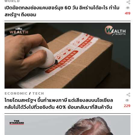
WORLD
เปิดข้อตกลงช่องแคบฮอร์มุซ 60 วัน อิหร่านได้อะไร ทำไม
419
สหรัฐฯ ถึงยอม
บุชคนลูกเมาแล้วขับ (2000)
การเลือกตั้งในปี 2000 เป็นการแข่งขันกันระหว่าง อัล กอร์ ที่
ขณะนั้นเป็นรองประธานาธิบดีของคลินตันมา 8 ปีกับ จอร์จ
บุช ผู้เป็นลูก ซึ่งขณะนั้นเป็นผู้ว่าการรัฐเท็กซัส คะแนนนิยม
ECONOMIC
/
TECH
ของทั้งสองคู่คี่สูสีกันมาตลอดโดยที่บุชมีคะแนนนำนิดๆ
ไทยโดนสหรัฐฯ ขึ้นกำแพงภาษี แต่เสียงลบบนโซเชียล
ประมาณ 1-2% เมื่อเข้าสู่ช่วงโค้งสุดท้ายของการเลือกตั้ง
229
กลับไม่ได้วิ่งไปที่วอชิงตัน 40% ย้อนกลับมาที่สินค้าจีน
ราคาถูกที่ทะลักจน SME ไทยสู้ไม่ไหว
แต่แล้วบุชก็พบกับฝันร้าย เพราะหนึ่งสัปดาห์ก่อนการเลือกตั้ง
บุชถูกแฉว่าเขาเคยถูกจับในคดีเมาแล้วขับ ซึ่งถือว่าเป็นเรื่อง
ใหญ่ของคนอเมริกันที่มองว่าเป็นพฤติกรรมที่ไม่รับผิดชอบต่อ