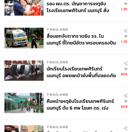
รอง ผบ.ตร. บัญชาการเหตุยิง
หลังจากที่วิดีโอนี้ได้เผยแพร่ออกมา เรื่องการก่อการร้ายก็
1.3K
โรงเรียนเทพศิรินทร์ นนทบุรี สั่ง
กลับมาเป็นประเด็นอันดับหนึ่งในใจของชาวอเมริกันอีกครั้ง
ค้นหา 2 รอบยืนยันไร้คนติดค้าง พบ
แทนที่จะเป็นเรื่องเศรษฐกิจหรือสังคม และประเด็นเรื่องความ
ศพปู่-ย่าที่บ้านพักผู้ก่อเหตุ
มั่นคงก็เป็นประเด็นที่ชาวอเมริกันไว้ใจบุชมากกว่าแคร์รี เพ
THAILAND
ราะบุชเคยมีประสบการณ์พาประเทศผ่านวิกฤตวินาศกรรม
สื่อนอกจับตากราดยิง รร. ใน
ตึกเวิลด์เทรดเซ็นเตอร์ในปี 2001 มาแล้ว ซึ่งสุดท้ายแล้วก็เป็น
1.2K
นนทบุรี ชี้ไทยมีอัตราครอบครองปืน
ตัวแปรหนึ่งที่ทำให้บุชชนะแคร์รีไปอย่างเด็ดขาดที่กว่า 3
สูงในระดับต้นของภูมิภาค
ล้านเสียง
THAILAND
นักเรียนโรงเรียนเทพศิรินทร์
805
นนทบุรี อพยพเข้ายังพื้นที่ปลอดภัย
ชั่วคราว หลังเหตุใช้อาวุธปืนภายใน
โรงเรียนคลี่คลาย
THAILAND
คืบหน้าเหตุยิงโรงเรียนเทพศิรินทร์
659
นนทบุรี ดับ 6 ศพ โฆษก ตร. เร่ง
สอบปมขโมยปืนปู่ก่อเหตุ
THAILAND