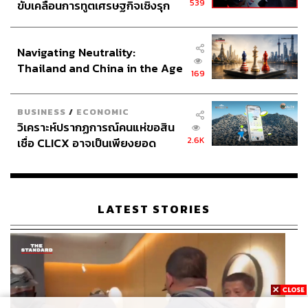
539
ขับเคลื่อนการทูตเศรษฐกิจเชิงรุก
บามาก็ให้ความช่วยเหลือประชาชนได้อย่างทันท่วงที จนถึง
ประกาศหุ้นส่วนยุทธศาสตร์ไทย –
ขั้นที่ผู้ว่าการรัฐนิวเจอร์ซีย์อย่าง คริส คริสตี ซึ่งสังกัดพรรครี
อินโดนีเซีย
พับลิกันถึงกับมากอดเขาในขณะที่ลงพื้นที่ไปตรวจสอบความ
Navigating Neutrality:
เสียหาย
Thailand and China in the Age
169
of a New Global Order
การกอดครั้งนี้สร้างภาพผู้นำที่เข้มแข็งและได้การยอมรับจาก
BUSINESS
/
ECONOMIC
ทุกฝ่ายให้กับโอบามา ทำให้คะแนนนิยมของเขากลับมาเหนือ
วิเคราะห์ปรากฏการณ์คนแห่ขอสิน
รอมนีย์อีกครั้ง และเขาก็ชนะการเลือกตั้งไปกว่า 5 ล้านเสียง
2.6K
เชื่อ CLICX อาจเป็นเพียงยอด
ภูเขาน้ำแข็ง ของปัญหาหนี้ครัว
เรือนไทยที่ถูกซุกไว้
LATEST STORIES