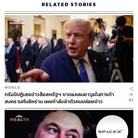
RELATED STORIES
พับลิกัน และผู้ท้าชิงอย่าง บิล คลินตัน จากพรรคเดโมแครต
คะแนนเสียงของคลินตันนำบุชมาตั้งแต่ช่วงแรกของการหา
เสียง เพราะในปี 1992 นั้นสหรัฐฯ กำลังประสบปัญหา
เศรษฐกิจถดถอยอยู่ ทำให้ชาวอเมริกันจำนวนมากไม่พอใจ
แนวทางการบริหารเศรษฐกิจแบบขวาของบุช และอยากจะลง
คะแนนให้คลินตันที่เสนอนโยบายเศรษฐกิจแบบกลางซ้าย บุช
พยายามจะหยิบผลงานด้านการต่างประเทศของเขา เช่น การ
ยุติสงครามเย็น และการชนะสงครามอ่าวเปอร์เซียมาเป็นตัว
ชูโรง แต่คะแนนนิยมของเขาก็ไม่กระเตื้องขึ้น สุดท้ายบุชจึง
ตัดสินใจที่จะเปลี่ยนแนวทางหาเสียงใหม่ โดยมาเน้นที่การ
โจมตีไปที่คาแรกเตอร์ของคลินตัน ไม่ว่าจะเป็นเรื่องที่เขาหนี
WORLD
ทรัมป์ปฏิเสธข่าวลือสหรัฐฯ ขาดแคลนอาวุธในการทำ
ทหาร มีสัมพันธ์นอกสมรส และเคยสูบกัญชา ซึ่งแนวทางนี้
97
สงครามกับอิหร่าน เผยกำลังล่าตัวคนปล่อยข่าว
เหมือนจะได้ผลอยู่บ้าง เพราะช่องว่างของคะแนนระหว่างบุช
และคลินตันเริ่มแคบลง
อย่างไรก็ดี ได้เกิดเรื่องที่ไม่คาดฝันขึ้นในสัปดาห์สุดท้ายของ
เดือนตุลาคม เมื่ออัยการได้สั่งฟ้อง แคสปาร์ ไวน์เบอร์เกอร์