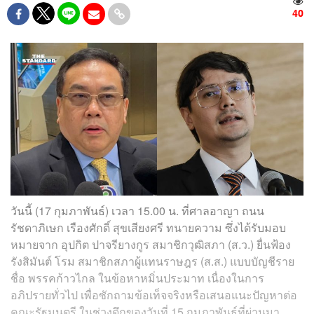
40
วันนี้ (17 กุมภาพันธ์) เวลา 15.00 น. ที่ศาลอาญา ถนน
รัชดาภิเษก เรืองศักดิ์ สุขเสียงศรี ทนายความ ซึ่งได้รับมอบ
หมายจาก อุปกิต ปาจรียางกูร สมาชิกวุฒิสภา (ส.ว.) ยื่นฟ้อง
รังสิมันต์ โรม สมาชิกสภาผู้แทนราษฎร (ส.ส.) แบบบัญชีราย
ชื่อ พรรคก้าวไกล ในข้อหาหมิ่นประมาท เนื่องในการ
อภิปรายทั่วไป เพื่อซักถามข้อเท็จจริงหรือเสนอแนะปัญหาต่อ
คณะรัฐมนตรี ในช่วงดึกของวันที่ 15 กุมภาพันธ์ที่ผ่านมา