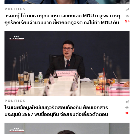
POLITICS
วรศิษฎ์ โต้ กมธ.กฎหมายฯ แจงยกเลิก MOU ม.บูรพา เหตุ
94
ถูกร้องเรียนจำนวนมาก ชี้หากคิดทุจริต คงไม่ทำ MOU กับ
5 หน่วยงาน
POLITICS
โรมเผยข้อมูลใหม่ปมทุจริตสอบท้องถิ่น ย้อนเอกสาร
88
ประชุมปี 2567 พบชื่ออนุทิน จ่อสอบต่อเอี่ยวตัดตอน
ม.บูรพา หรือไม่