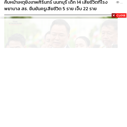
คืบหน้าเหตุยิงเทพศิรินทร์ นนทบุรี เด็ก 14 เสียชีวิตที่โรง
...
พยาบาล สธ. ยืนยันครูเสียชีวิต 5 ราย เจ็บ 22 ราย
POLITICS
อนุทินบอกโรมปมทุจริตสอบท้องถิ่น นายกฯไม่มีหน้าที่ดู
...
TOR แต่มีหน้าที่หาคนผิดมาลงโทษ