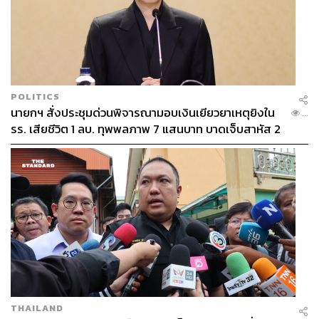
POLITICS
นายกฯ สั่งประชุมด่วนพิจารณามอบเงินเยียวยาเหตุยิงใน
...
รร. เสียชีวิต 1 ลบ. ทุพพลภาพ 7 แสนบาท บาดเจ็บสาหัส 2
แสนบาท บาดเจ็บเล็กน้อย 1 แสนบาท
THAILAND