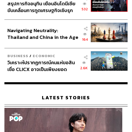
สรุปภารกิจอนุทิน เยือนอินโดนีเซีย
532
ขับเคลื่อนการทูตเศรษฐกิจเชิงรุก
ประกาศหุ้นส่วนยุทธศาสตร์ไทย –
อินโดนีเซีย
Navigating Neutrality:
Thailand and China in the Age
164
of a New Global Order
BUSINESS
/
ECONOMIC
วิเคราะห์ปรากฏการณ์คนแห่ขอสิน
2.6K
เชื่อ CLICX อาจเป็นเพียงยอด
ภูเขาน้ำแข็ง ของปัญหาหนี้ครัว
เรือนไทยที่ถูกซุกไว้
LATEST STORIES