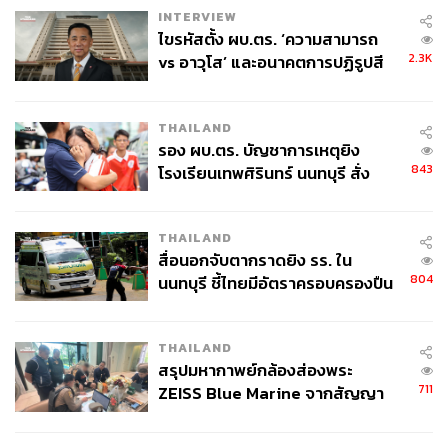
INTERVIEW
ไขรหัสตั้ง ผบ.ตร. ‘ความสามารถ
2.3K
vs อาวุโส’ และอนาคตการปฏิรูปสี
กากี กับ พล.ต.อ. เอก อังสนานนท์
THAILAND
รอง ผบ.ตร. บัญชาการเหตุยิง
843
โรงเรียนเทพศิรินทร์ นนทบุรี สั่ง
ค้นหา 2 รอบยืนยันไร้คนติดค้าง พบ
ศพปู่-ย่าที่บ้านพักผู้ก่อเหตุ
THAILAND
สื่อนอกจับตากราดยิง รร. ใน
804
นนทบุรี ชี้ไทยมีอัตราครอบครองปืน
สูงในระดับต้นของภูมิภาค
THAILAND
สรุปมหากาพย์กล้องส่องพระ
711
ZEISS Blue Marine จากสัญญา
ผลิต 8.3 ล้าน สู่ข้อพิพาท ‘มา
เวลล์ฯ’ ฟ้อง ‘โทน บางแค’ ผิดนัด