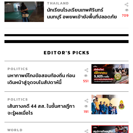
THAILAND
จ่ายหนี้-แอบระบุแบรนด์
นักเรียนโรงเรียนเทพศิรินทร์
709
นนทบุรี อพยพเข้ายังพื้นที่ปลอดภัย
ชั่วคราว หลังเหตุใช้อาวุธปืนภายใน
โรงเรียนคลี่คลาย
EDITOR'S PICKS
POLITICS
มหากาพย์โกงข้อสอบท้องถิ่น ก่อน
551
เดินหน้าสู่จุดจบในสัปดาห์นี้
POLITICS
เส้นทางคดี 44 สส. ในชั้นศาลฎีกา
191
จะรู้ผลเมื่อไร
WORLD