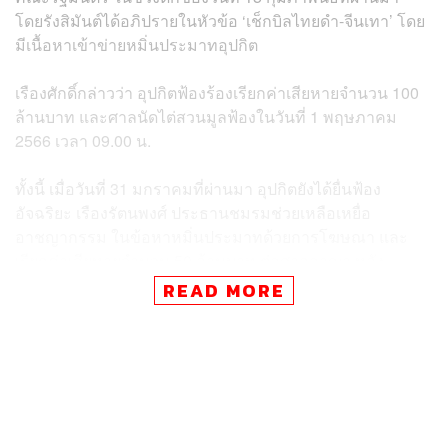
โดยรังสิมันต์ได้อภิปรายในหัวข้อ ‘เช็กบิลไทยดำ-จีนเทา’ โดย
มีเนื้อหาเข้าข่ายหมิ่นประมาทอุปกิต
เรืองศักดิ์กล่าวว่า อุปกิตฟ้องร้องเรียกค่าเสียหายจำนวน 100
ล้านบาท และศาลนัดไต่สวนมูลฟ้องในวันที่ 1 พฤษภาคม
2566 เวลา 09.00 น.
ทั้งนี้ เมื่อวันที่ 31 มกราคมที่ผ่านมา อุปกิตยังได้ยื่นฟ้อง
อัจฉริยะ เรืองรัตนพงศ์ ประธานชมรมช่วยเหลือเหยื่อ
อาชญากรรม ในข้อหาหมิ่นประมาทด้วยการโฆษณา และ
เรียกค่าเสียหายจำนวน 50 ล้านบาท ต่อศาลอาญา หลัง
อัจฉริยะกล่าวหาว่าอุปกิตเกี่ยวข้องกับขบวนการค้ายาเสพติด
READ MORE
TAGS:
อภิปรายทั่วไป
อุปกิต ปาจรียางกูร
เรืองศักดิ์ สุขเสียงศรี
ประยุทธ์ จันทร์โอชา
รังสิมันต์ โรม
การอภิปรายไม่ไว้วางใจ
พรรคก้าวไกล