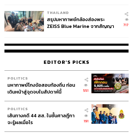
ชั่วคราว หลังเหตุใช้อาวุธปืนภายใน
โรงเรียนคลี่คลาย
THAILAND
สรุปมหากาพย์กล้องส่องพระ
717
ZEISS Blue Marine จากสัญญา
ผลิต 8.3 ล้าน สู่ข้อพิพาท ‘มา
เวลล์ฯ’ ฟ้อง ‘โทน บางแค’ ผิดนัด
จ่ายหนี้-แอบระบุแบรนด์
EDITOR'S PICKS
POLITICS
มหากาพย์โกงข้อสอบท้องถิ่น ก่อน
551
เดินหน้าสู่จุดจบในสัปดาห์นี้
POLITICS
เส้นทางคดี 44 สส. ในชั้นศาลฎีกา
191
จะรู้ผลเมื่อไร