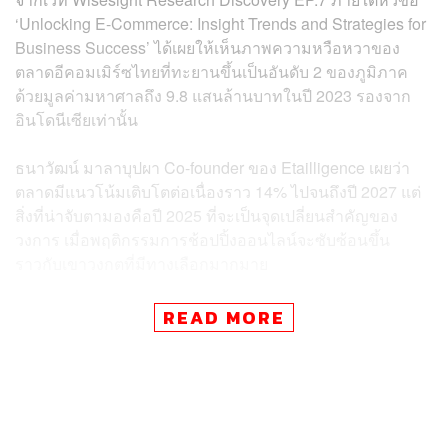
‘Unlocking E-Commerce: Insight Trends and Strategies for
Business Success’ ได้เผยให้เห็นภาพความหวือหวาของ
ตลาดอีคอมเมิร์ซไทยที่ทะยานขึ้นเป็นอันดับ 2 ของภูมิภาค
ด้วยมูลค่ามหาศาลถึง 9.8 แสนล้านบาทในปี 2023 รองจาก
อินโดนีเซียเท่านั้น
ธนาวัฒน์ มาลาบุปผา Co-founder ของ Etailligence เผยว่า
ตลาดมีแนวโน้มเติบโตต่อเนื่องราว 14% ไปจนถึงปี 2027 แต่
สิ่งที่น่าจับตามองคือปี 2025 ที่จะเป็นจุดเปลี่ยนสำคัญของ
วงการ เมื่อพฤติกรรมการช้อปปิ้งออนไลน์จะซับซ้อนขึ้น
ราวกับเขาวงกตที่มีทางเลือกมากมาย
ที่น่าสนใจคือจากการสำรวจพบว่านักช้อปออนไลน์แบ่งออก
READ MORE
เป็นหลายกลุ่มชัดเจน โดย 35% เป็น ‘สาวกอินฟลูเอ็นเซอร์’ ที่
พร้อมจะเชื่อและซื้อตามรีวิว ขณะที่ 31% เป็น ‘นักล่าดีล’ ที่จะ
เปรียบเทียบราคาจนกว่าจะพอใจ ส่วน 21% เป็น ‘นัก
วิเคราะห์’ ที่ต้องหาข้อมูลอย่างละเอียดก่อนควักกระเป๋า และ
ที่เหลือ 13% ส่วนใหญ่เป็นคุณแม่มือใหม่ที่เน้นความคุ้มค่า