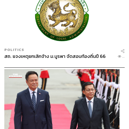
POLITICS
สถ. แจงเหตุยกเลิกจ้าง ม.บูรพา จัดสอบท้องถิ่นปี 66
...