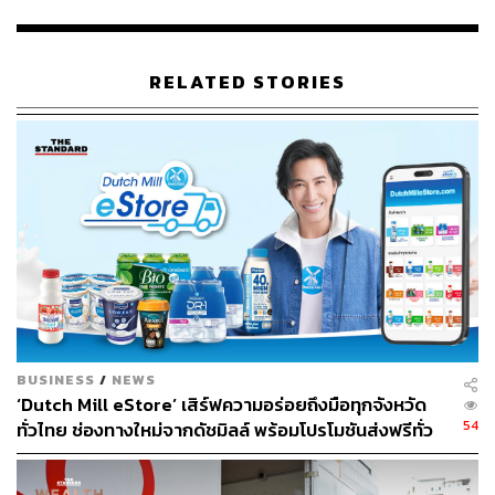
บนแพลตฟอร์มเดียว และกลุ่มที่ซื้อตามจุดประสงค์โดยเน้นที่
แบรนดิ้ง
RELATED STORIES
ขณะที่ ปานเทพย์ นิลสินธพ Chief Customer Officer จาก
สยามพิวรรธน์ เผยมุมมองที่น่าสนใจว่า แม้อีคอมเมิร์ซจะบูม
แต่ศูนย์การค้ายังคงมีความสำคัญในฐานะ ‘Social Hub’ โดย
ความถี่ในการเข้าศูนย์การค้ายังคงอยู่ที่ 5 ครั้งต่อเดือน
สะท้อนให้เห็นว่าผู้คนยังต้องการพื้นที่จริงสำหรับพบปะ
สังสรรค์
ที่น่าสนใจไม่แพ้กันคือการเปลี่ยนแปลงของกลุ่มนักท่องเที่ยว
ที่เข้ามาจับจ่ายในประเทศไทย โดยเฉพาะกลุ่ม FIT (Free
Independent Travelers) ที่มีอายุเฉลี่ย 24-35 ปี ซึ่งมองหา
ประสบการณ์การท่องเที่ยวมากกว่าการช้อปปิ้งแบบดั้งเดิม
BUSINESS
/
NEWS
‘Dutch Mill eStore’ เสิร์ฟความอร่อยถึงมือทุกจังหวัด
ปานเทพย์ยังชี้ให้เห็นการเปลี่ยนแปลงที่น่าสนใจในพฤติกรรม
54
ทั่วไทย ช่องทางใหม่จากดัชมิลล์ พร้อมโปรโมชันส่งฟรีทั่ว
ผู้บริโภคปี 2025 โดยเฉพาะในกลุ่มสินค้าลักชัวรีที่ผู้บริโภค
ประเทศ ส่งไว สั่งก่อนเที่ยง ได้ของวันถัดไป ส่งสินค้าแบบ
จะลดการซื้อตามกระแสลง แต่หันมาให้ความสำคัญกับความ
เย็นตรงจากโรงงาน [ADVERTORIAL]
คุ้มค่าของเงินและมองหาสินค้า ‘Timeless’ และ ‘Quiet