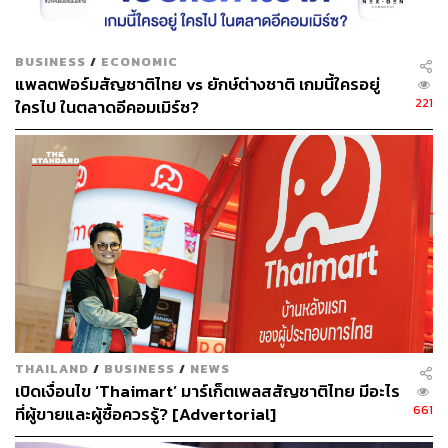
ท้ายที่สุดเส้นทางสู่ความสำเร็จในโลกอีคอมเมิร์ซปี 2025 จึง
ไม่ต่างจากการแข่งรถฟอร์มูลาวันที่ต้องทั้งเร็ว แม่นยำ และ
BUSINESS
/
ECONOMIC
ต้องรู้จักปรับกลยุทธ์ให้ทันกับทุกโค้งของการเปลี่ยนแปลง
แพลตฟอร์มสัญชาติไทย vs ยักษ์ต่างชาติ เกมนี้ใครอยู่
เพราะในโลกที่หมุนเร็วเช่นนี้ การหยุดนิ่งเท่ากับถอยหลัง และ
221
ใครไป ในตลาดอีคอมเมิร์ซ?
การช้าเท่ากับความพ่ายแพ้
สามารถติดตาม THE STANDARD WEALTH
ผ่านแอปพลิเคชันต่างๆ ที่คุณสะดวกหรือใช้งานอยู่แล้วได้เลย
TAGS:
E-Commerce
พฤติกรรมผู้บริโภค
ช้อปปิ้งออนไลน์
สินค้าลักชัวรี
THAILAND
/
BUSINESS
/
NEWS
เปิดเงื่อนไข ‘Thaimart’ มาร์เก็ตเพลสสัญชาติไทย มีอะไร
661
ที่ผู้ขายและผู้ซื้อควรรู้? [Advertorial]