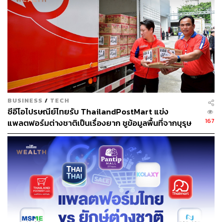
Luxury’ มากขึ้น
“แบรนด์จำเป็นต้องสร้างความแตกต่างและเรื่องราวที่ทำให้
ลูกค้าภูมิใจที่ได้ครอบครองสินค้าชิ้นนั้น เพื่อโดดเด่นจากคู่
แข่งในตลาด” ปานเทพย์กล่าว
สำหรับปี 2025 มีการคาดการณ์ว่าจะเป็น ‘ปีแห่งความเร็ว’
โดยตลาด Quick Commerce ในไทยจะเติบโตปีละ 20-30%
BUSINESS
/
TECH
เพราะ ‘ยิ่งส่งของได้ไว ยิ่งได้ใจผู้บริโภค’ ขณะเดียวกัน Value
ซีอีโอไปรษณีย์ไทยรับ ThailandPostMart แข่ง
for Money จะกลายเป็นปัจจัยสำคัญในการตัดสินใจซื้อ โดยผู้
167
แพลตฟอร์มต่างชาติเป็นเรื่องยาก ชูข้อมูลพื้นที่จากบุรุษ
บริโภคจะมองหาสินค้าที่คุ้มค่า คุ้มราคา และให้
ไปรษณีย์เป็นจุดแข็งที่คู่แข่งใช้เงินเลียนแบบไม่ได้
ประสบการณ์ที่แตกต่าง
อีกหนึ่งเทรนด์สำคัญคือการเติบโตของ Conscious Shopper
ที่ให้ความสำคัญกับสินค้า Timeless และสินค้าที่มีความแตก
ต่าง โดยเฉพาะสินค้าที่มีเรื่องราวผูกติดกับความรับผิดชอบ
ต่อสังคม สะท้อนการเปลี่ยนแปลงจากการรับรู้สู่การสนับสนุน
แบรนด์ที่ใส่ใจด้านความยั่งยืนอย่างจริงจัง