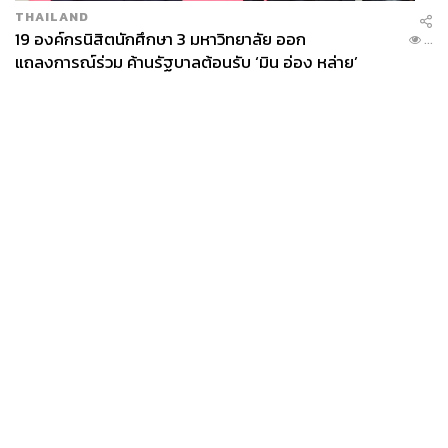
THAILAND
19 องค์กรนิสิตนักศึกษา 3 มหาวิทยาลัย ออก
...
แถลงการณ์ร่วม ค้านรัฐบาลต้อนรับ ‘มิน อ่อง หล่าย’
News
Wealth
Pop
Podcast
Video
Now
Opinion
Careers
Events
Privacy
About
Contact
Policy
FOR
ADVERTISING
MEMBERSHIP