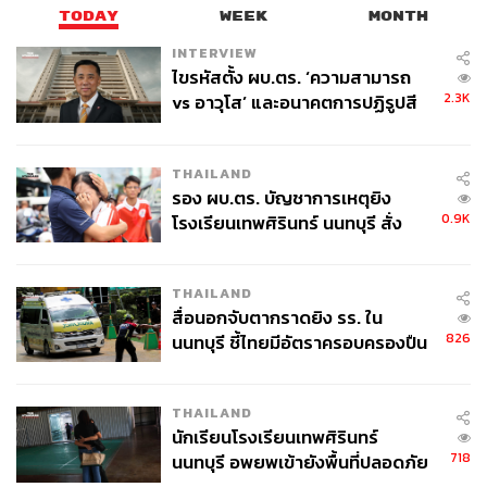
TODAY
WEEK
MONTH
INTERVIEW
ไขรหัสตั้ง ผบ.ตร. ‘ความสามารถ
2.3K
vs อาวุโส’ และอนาคตการปฏิรูปสี
กากี กับ พล.ต.อ. เอก อังสนานนท์
THAILAND
รอง ผบ.ตร. บัญชาการเหตุยิง
0.9K
โรงเรียนเทพศิรินทร์ นนทบุรี สั่ง
ค้นหา 2 รอบยืนยันไร้คนติดค้าง พบ
ศพปู่-ย่าที่บ้านพักผู้ก่อเหตุ
THAILAND
สื่อนอกจับตากราดยิง รร. ใน
826
นนทบุรี ชี้ไทยมีอัตราครอบครองปืน
สูงในระดับต้นของภูมิภาค
THAILAND
นักเรียนโรงเรียนเทพศิรินทร์
718
นนทบุรี อพยพเข้ายังพื้นที่ปลอดภัย