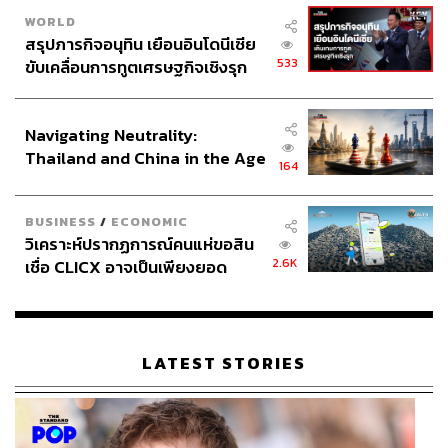
WORLD
สรุปภารกิจอนุทิน เยือนอินโดนีเซีย
533
ขับเคลื่อนการทูตเศรษฐกิจเชิงรุก
ประกาศหุ้นส่วนยุทธศาสตร์ไทย –
อินโดนีเซีย
Navigating Neutrality:
Thailand and China in the Age
164
of a New Global Order
BUSINESS
/
ECONOMIC
วิเคราะห์ปรากฏการณ์คนแห่ขอสิน
2.6K
เชื่อ CLICX อาจเป็นเพียงยอด
ภูเขาน้ำแข็ง ของปัญหาหนี้ครัว
เรือนไทยที่ถูกซุกไว้
LATEST STORIES