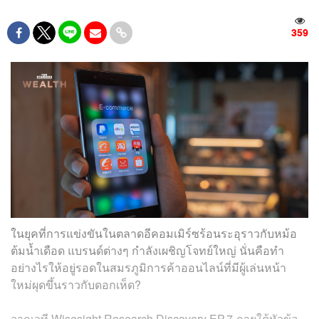
359
ในยุคที่การแข่งขันในตลาดอีคอมเมิร์ซร้อนระอุราวกับหม้อ
ต้มน้ำเดือด แบรนด์ต่างๆ กำลังเผชิญโจทย์ใหญ่ นั่นคือทำ
อย่างไรให้อยู่รอดในสมรภูมิการค้าออนไลน์ที่มีผู้เล่นหน้า
ใหม่ผุดขึ้นราวกับดอกเห็ด?
จากเวที Wisesight Research Discovery EP.7 ภายใต้หัวข้อ