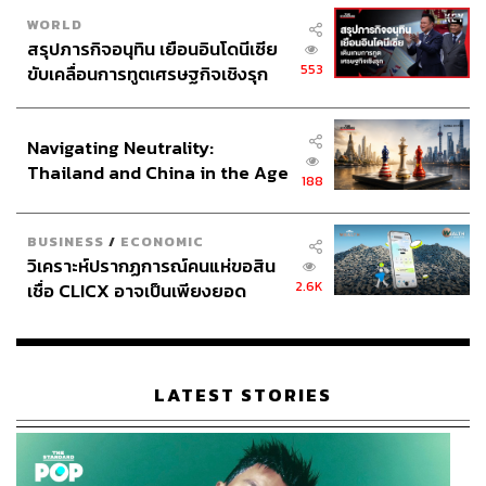
WORLD
สรุปภารกิจอนุทิน เยือนอินโดนีเซีย
553
ขับเคลื่อนการทูตเศรษฐกิจเชิงรุก
ประกาศหุ้นส่วนยุทธศาสตร์ไทย –
อินโดนีเซีย
Navigating Neutrality:
Thailand and China in the Age
188
of a New Global Order
BUSINESS
/
ECONOMIC
วิเคราะห์ปรากฏการณ์คนแห่ขอสิน
2.6K
เชื่อ CLICX อาจเป็นเพียงยอด
ภูเขาน้ำแข็ง ของปัญหาหนี้ครัว
เรือนไทยที่ถูกซุกไว้
LATEST STORIES