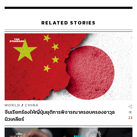
ขณะที่ฝั่ง
Samsung บริษัทสัญชาติเกาหลีใต้
คาดว่ากำไรจาก
การดำเนินงานไตรมาส 4 จะเพิ่มขึ้น 3 เท่า จาก
อานิสงส์
RELATED STORIES
ความต้องการชิปหน่วยความจำ AI เพิ่มขึ้น ซึ่งจะช่วยผลักดัน
การเติบโตของธุรกิจชิปหน่วยความจำ
ส่วนธุรกิจสมาร์ทโฟน
และทีวียังชะลอตัวเนื่องจากต้นทุนที่ปรับตัวสูงขึ้น
รวมถึงบริษัท Tata Consultancy Services (TCS) ซึ่งเป็นผู้นำ
ในด้านบริการ ซอฟต์แวร์ของอินเดีย ประเมินว่า
จะเห็นกำไร
เติบโตมากที่สุดในรอบ 6 ไตรมาส เป็นเพราะการปรับกลยุทธ์
ดึงลูกค้าจากต่างประเทศและสกุลเงินรูปีอ่อนค่าอาจส่งผลให้
มีรายได้สูงขึ้น โดย
นักวิเคราะห์บางคนเชื่อว่าการลดภาษีของ
โดนัลด์ ทรัมป์ จะช่วยกระตุ้นการใช้จ่ายด้านเทคโนโลยีเพิ่ม
ขึ้น
WORLD
/
CHINA
จีนเรียกร้องให้ญี่ปุ่นยุติการพิจารณาครอบครองอาวุธ
อ้างอิง:
23
นิวเคลียร์
https://www.bloomberg.com/news/articles/2025-01-0
3/UNIQLO-7-eleven-face-sales-headwinds-despite-b