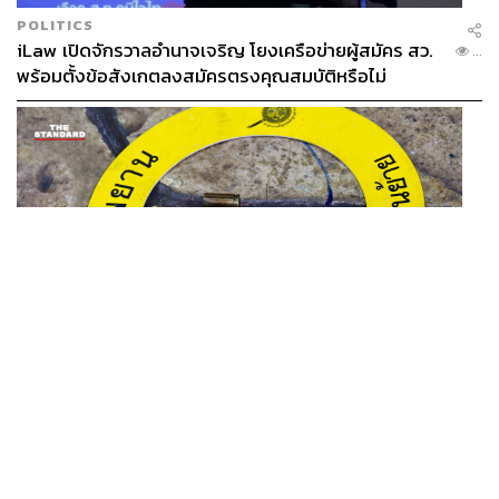
POLITICS
iLaw เปิดจักรวาลอำนาจเจริญ โยงเครือข่ายผู้สมัคร สว.
...
พร้อมตั้งข้อสังเกตลงสมัครตรงคุณสมบัติหรือไม่
THAILAND
รอง ผบช. ภ.1 เผย เก็บพยานหลักฐานเกี่ยวกับผู้ก่อเหตุยิง
...
ในโรงเรียนไปตรวจสอบทั้งหมดแล้ว