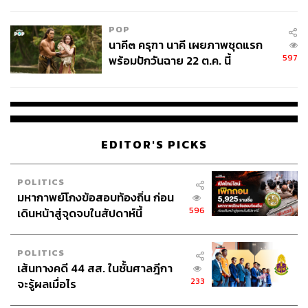
College Football
POP
นาคี๓ ครุฑา นาคี เผยภาพชุดแรก
597
พร้อมปักวันฉาย 22 ต.ค. นี้
EDITOR'S PICKS
POLITICS
มหากาพย์โกงข้อสอบท้องถิ่น ก่อน
596
เดินหน้าสู่จุดจบในสัปดาห์นี้
POLITICS
เส้นทางคดี 44 สส. ในชั้นศาลฎีกา
233
จะรู้ผลเมื่อไร