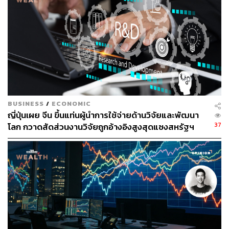
righter-consumer-spending?sref=CVqPBMVg
สามารถติดตาม THE STANDARD WEALTH
ผ่านแอปพลิเคชันต่างๆ ที่คุณสะดวกหรือใช้งานอยู่แล้วได้เลย
BUSINESS
/
ECONOMIC
ญี่ปุ่นเผย จีน ขึ้นแท่นผู้นำการใช้จ่ายด้านวิจัยและพัฒนา
TAGS:
Japan
Uniqlo
Samsung
7-Eleven
ผู้บริโภค
37
โลก กวาดสัดส่วนงานวิจัยถูกอ้างอิงสูงสุดแซงสหรัฐฯ
ผลประกอบการ
401