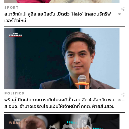
SPORT
สมาชิกใหม่! ลูอิส แฮมิลตัน เปิดตัว ‘Halo’ โกลเดนรีทรีฟ
...
เวอร์ตัวใหม่
POLITICS
พริษฐ์เปิดเส้นทางการเงินโยงคดีฮั้ว สว. อีก 4 จังหวัด พบ
...
ส.อบจ. อำนาจเจริญโอนเงินให้เจ้าหน้าที่ กกต. ฝ่ายสืบสวน