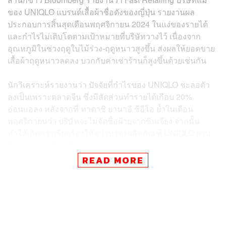
ของ UNIQLO แบรนด์เสื้อผ้าชื่อดังของญี่ปุ่น รายงานผล
ประกอบการสิ้นสุดเดือนพฤศจิกายน 2024 ในแง่ของรายได้
และกำไรไม่เติบโตตามเป้าหมายที่บริษัทวางไว้ เนื่องจาก
อุณหภูมิในช่วงฤดูใบไม้ร่วง-ฤดูหนาวสูงขึ้น
ส่งผลให้ยอดขาย
เสื้อผ้าฤดูหนาวลดลง บวกกับค่าเช่าร้านก็สูงขึ้นด้วยเช่นกัน
นักวิเคราะห์รายงานว่า ปัจจัยที่กำไรของ UNIQLO ชะลอตัว
ลงเป็นเพราะตลาดจีน ซึ่งมีสัดส่วนทำรายได้เกือบ 20%
อ่อนแอลง หลังจากที่ ทาดาชิ ยานาอิ ซีอีโอ ย้ำในเดือน
พฤศจิกายนว่า บริษัทจะไม่จัดซื้อฝ้ายจากซินเจียง จากนั้น
ทำให้เกิดการเรียกร้องให้คว่ำบาตรผลิตภัณฑ์ UNIQLO ผ่าน
สื่อสังคมออนไลน์ในจีน
READ MORE
ข่าวที่เกี่ยวข้อง:
ซีอีโอ UNIQLO กล่าวว่า “ไม่ใช้ฝ้ายซินเจียง” จุดชนวนวิ
กฤตความเชื่อมั่น สะเทือนตลาดจีนจนเดือดจัด