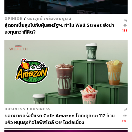
ABOUT THE AUTHOR
OPINION
/
ตราวุทธิ์ เหลืองสมบูรณ์
สู้ดอกเบี้ยสูงไปกับหุ้นสหรัฐฯ: ทำไม Wall Street ยังน่า
จิรันธนิน กมลเลิศ
153
ลงทุนกว่าที่คิด?
Content Creator ประจำ THE STANDARD
WEALTH
BUSINESS
/
BUSINESS
ยอดขายครึ่งปีแรก Cafe Amazon โตทะลุสถิติ 117 ล้าน
136
แก้ว หนุนธุรกิจไลฟ์สไตล์ OR โตต่อเนื่อง