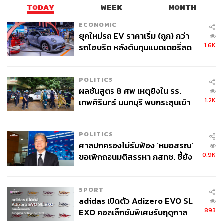
TODAY
WEEK
MONTH
ECONOMIC
ยุคใหม่รถ EV ราคาเริ่ม (ถูก) กว่า
1.6K
รถไฮบริด หลังต้นทุนแบตเตอรี่ลด
ลง - จีนแห่บุกตลาดเกิดใหม่
POLITICS
ผลชันสูตร 8 ศพ เหตุยิงใน รร.
1.2K
เทพศิรินทร์ นนทบุรี พบกระสุนเข้า
จุดสำคัญ ‘ศีรษะ-หน้าอก’ ครูถูกยิง
4 นัด จากระยะไกล
POLITICS
ศาลปกครองไม่รับฟ้อง ‘หมอสรณ’
0.9K
ขอเพิกถอนมติสรรหา กสทช. ชี้ยัง
ไม่ใช่ผู้เดือดร้อนเสียหาย
SPORT
adidas เปิดตัว Adizero EVO SL
893
EXO คอลเล็กชันพิเศษรับฤดูกาล