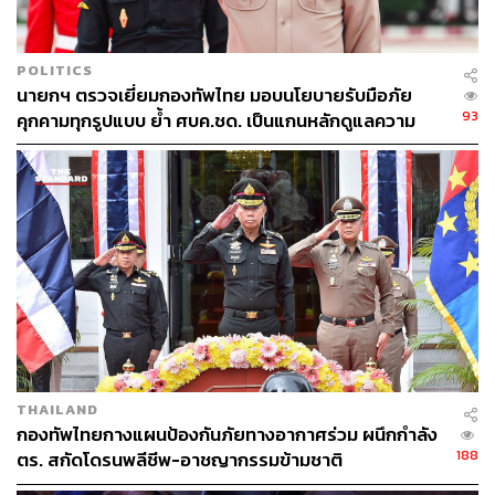
POLITICS
นายกฯ ตรวจเยี่ยมกองทัพไทย มอบนโยบายรับมือภัย
93
คุกคามทุกรูปแบบ ย้ำ ศบค.ชด. เป็นแกนหลักดูแลความ
มั่นคงชายแดน
338
ABOUT THE AUTHOR
THE STANDARD TEAM
กองบรรณาธิการ THE STANDARD
THAILAND
กองทัพไทยกางแผนป้องกันภัยทางอากาศร่วม ผนึกกำลัง
188
ตร. สกัดโดรนพลีชีพ-อาชญากรรมข้ามชาติ