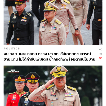
นอกจากนี้สุทินยังกล่าวว่า เตรียมที่จะประชุมและมอบ
นโยบายพิเศษในทุกเหล่าทัพ ตั้งแต่ผู้บัญชาการกองพล ไป
จนถึงหน่วยขึ้นตรงทุกหน่วย โดยมี ผบ.เหล่าทัพ ร่วมด้วย ซึ่ง
อาจจะใช้เวทีสภากลาโหมในครั้งหน้า เพื่อให้เกิดความ
เข้าใจตรงกัน
สุทินยังเชื่อมั่นว่าปัจจุบันโซเชียลมีเดียเข้าถึงทุกอย่าง และตน
ก็มีระบบตรวจสอบ แม้ผู้ใต้บังคับบัญชาที่โดนกระทำจะไม่
กล้าร้องทุกข์ แต่ก็ไม่สามารถรอดสายตาของผู้จับจ้องได้ และ
POLITICS
ผบ.ทสส. เผยนายกฯ ตรวจ บก.ทท. อัปเดตสถานการณ์
ตนจะมีการตั้งศูนย์ออนไลน์ให้ทหารชั้นผู้น้อยได้ร้องทุกข์
83
ชายแดน ไม่ได้กำชับเพิ่มเติม ย้ำกองทัพพร้อมตามนโยบาย
5 ข้อ
ทั้งนี้ สุทินยอมรับว่าเหตุการณ์ดังกล่าวส่งผลกระทบกับการ
รณรงค์ให้มาสมัครใจเป็นทหาร และก็กังวล แต่เชื่อว่าการ
อธิบายเรื่องราวที่เกิดขึ้นเพื่อให้ความจริงปรากฏ ประชาชน
จะสามารถแยกแยะได้ ไม่ได้เกิดขึ้นกับทุกหน่วยทหาร แต่เมื่อ
เกิดขึ้นแล้วก็นำไปขยายให้น่ากลัว
TAGS:
ทหารบก
สุทิน คลังแสง
อุกฤษฎ์ บุญตานนท์
ชิษณุพงศ์ รอดศิริ
อานุภาพ ศิริมณฑ