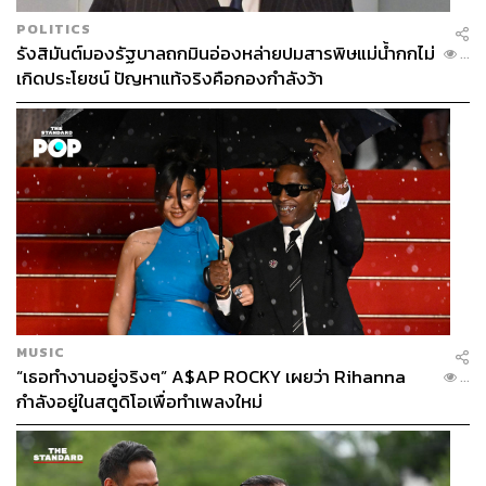
POLITICS
รังสิมันต์มองรัฐบาลถกมินอ่องหล่ายปมสารพิษแม่น้ำกกไม่
...
เกิดประโยชน์ ปัญหาแท้จริงคือกองกำลังว้า
MUSIC
“เธอทำงานอยู่จริงๆ” A$AP ROCKY เผยว่า Rihanna
...
กำลังอยู่ในสตูดิโอเพื่อทำเพลงใหม่