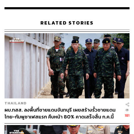
นอกจากนี้ตนจะยกเครื่องการทำงานของจเรทหาร เพื่อให้มี
ประสิทธิภาพมากขึ้น โดยการเพิ่มคนและเครื่องมือในการ
RELATED STORIES
สอดส่องดูแล เพื่อให้ทั่วถึง เป็นหูเป็นตาให้ผู้บังคับบัญชาได้
มากขึ้น
ขณะที่ค่ายฝึกรวมถึงสนามชายแดนให้ตรวจสอบสุขภาพจิตผู้
บังคับบัญชา โดยเฉพาะครูฝึกทั่วประเทศ ซึ่งมีโอกาสที่จะเกิด
ความเครียดจนลงโทษแบบวิตถาร ต้องไม่ละเลย เพราะมี
โอกาสจะเกิดขึ้นได้
สำหรับเคสดังกล่าวที่สั่งให้แก้ผ้า สุทินกล่าวว่า ผู้บังคับบัญชา
จะลงไปตรวจสอบว่าเข้าข่ายโรคจิตหรือไม่ เพราะสุขภาพจิต
และโรคจิตเกิดขึ้นได้หลายอย่าง บางครั้งเกิดจากความเครียด
THAILAND
ในหลายๆ ด้าน และมีสถานการณ์เฉพาะหน้าเป็นตัวกระตุ้น
ผบ.ทสส. ลงพื้นที่ชายแดนจันทบุรี เผยสร้างรั้วชายแดน
ประกอบกับในกองทัพมีกำลังพลจำนวนมาก อาจมีพฤติกรรม
181
ไทย-กัมพูชาเฟสแรก คืบหน้า 80% คาดเสร็จสิ้น ก.ค.นี้
บางอย่างหรือเข้าข่ายเป็นโรคจิตได้