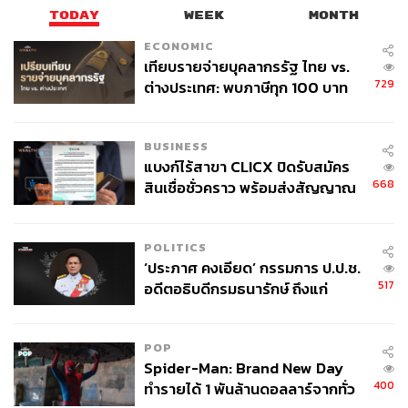
TODAY
WEEK
MONTH
ECONOMIC
เทียบรายจ่ายบุคลากรรัฐ ไทย vs.
729
ต่างประเทศ: พบภาษีทุก 100 บาท
ของคนไทยใช้ไปกับข้าราชการเฉียด
40 บาท
BUSINESS
แบงก์ไร้สาขา CLICX ปิดรับสมัคร
668
สินเชื่อชั่วคราว พร้อมส่งสัญญาณ
เตือนกลุ่มกู้เงินผิดวัตถุประสงค์-ให้
ข้อมูลเท็จ เตรียมดำเนินคดีเด็ดขาด
POLITICS
‘ประภาศ คงเอียด’ กรรมการ ป.ป.ช.
517
อดีตอธิบดีกรมธนารักษ์ ถึงแก่
อนิจกรรม
POP
Spider-Man: Brand New Day
400
ทำรายได้ 1 พันล้านดอลลาร์จากทั่ว