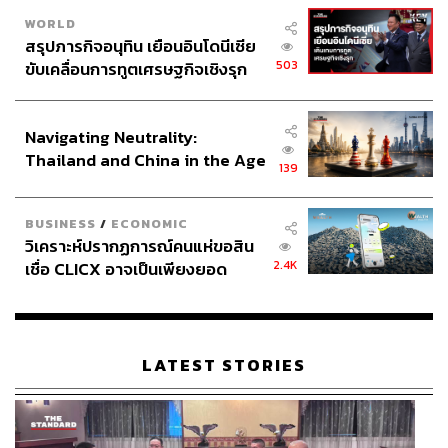
WORLD
สรุปภารกิจอนุทิน เยือนอินโดนีเซีย
503
ขับเคลื่อนการทูตเศรษฐกิจเชิงรุก
ประกาศหุ้นส่วนยุทธศาสตร์ไทย –
อินโดนีเซีย
Navigating Neutrality:
Thailand and China in the Age
139
of a New Global Order
BUSINESS
/
ECONOMIC
วิเคราะห์ปรากฏการณ์คนแห่ขอสิน
2.4K
เชื่อ CLICX อาจเป็นเพียงยอด
ภูเขาน้ำแข็ง ของปัญหาหนี้ครัว
เรือนไทยที่ถูกซุกไว้
LATEST STORIES