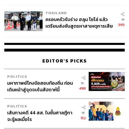
โลกภายใน 6 วัน
THAILAND
ครอบครัวรับร่าง ฮลุน โซโล่ แล้ว
390
เตรียมส่งชันสูตรหาสาเหตุการเสีย
ชีวิต
EDITOR'S PICKS
POLITICS
มหากาพย์โกงข้อสอบท้องถิ่น ก่อน
498
เดินหน้าสู่จุดจบในสัปดาห์นี้
POLITICS
เส้นทางคดี 44 สส. ในชั้นศาลฎีกา
152
จะรู้ผลเมื่อไร