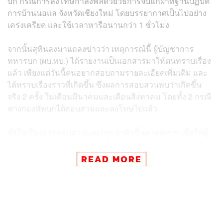
บก กรณีการลงโทษกำลังพลด้วยวิธีการจับแก้ผ้าที่ฐานปฏิบัติ
การบ้านนอแล จังหวัดเชียงใหม่ โดยบรรยากาศเป็นไปอย่าง
เคร่งเครียด และใช้เวลาหารือนานกว่า 1 ชั่วโมง
จากนั้นสุทินลงมาแถลงข่าวว่า เหตุการณ์​นี้ ผู้บัญชาการ
ทหารบก (ผบ.ทบ.) ได้รายงานเป็นเอกสารมาให้ตนทราบเรื่อง
แล้ว เพียงแต่วันนี้ตนอยากสอบถามรายละเอียดเพิ่มเติม และ
ได้ทราบเรื่องราวที่เกิดขึ้น ซึ่งผลการสอบสวนพบว่าเกิดขึ้น
จริง 2 ครั้ง ในเดือนมีนาคมและเดือนสิงหาคม โดยทั้ง 2 กรณี
ทางกองทัพบกได้สอบสวนและลงโทษไปแล้ว
ทั้งในเรื่องการสอบสวนและการนำตัวขึ้นศาลทหาร เพื่อให้ผู้
บังคับบัญชาปฏิบัติได้ถูกต้อง ซึ่งผู้บังคับบัญชาก็ได้รับการ
ลงโทษโดยธำรงวินัยไปแล้ว แต่เพื่อให้สังคมสบายใจ
READ MORE
กระทรวงกลาโหมจะตั้งคณะกรรมการตรวจสอบอีกครั้งว่าผู้
ที่เกี่ยวข้องทั้งหมดได้รับการลงโทษสมควรแล้วหรือยัง
ส่วนในอนาคตจะมีแนวทางอย่างไรในการป้องกันไม่ให้เกิด
สถานการณ์แบบนี้อีก สุทินกล่าวว่า ทั้ง 2 เหตุการณ์ต้อง