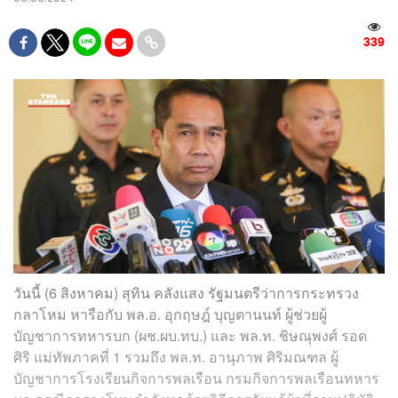
339
วันนี้ (6 สิงหาคม) สุทิน คลังแสง รัฐมนตรีว่าการกระทรวง
กลาโหม หารือกับ พล.อ. อุกฤษฎ์ บุญตานนท์ ผู้ช่วยผู้
บัญชาการทหารบก (ผช.ผบ.ทบ.) และ พล.ท. ชิษณุพงศ์ รอด
ศิริ แม่ทัพภาคที่ 1 รวมถึง พล.ท. อานุภาพ ศิริมณฑล ผู้
บัญชาการโรงเรียนกิจการพลเรือน กรมกิจการพลเรือนทหาร