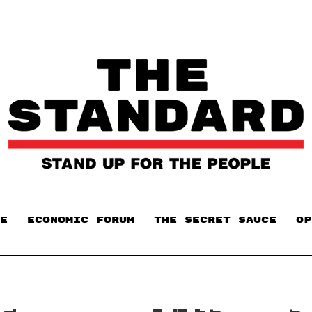
E
ECONOMIC FORUM
THE SECRET SAUCE​
OP