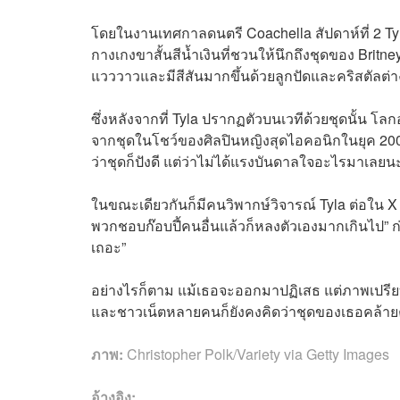
โดยในงานเทศกาลดนตรี Coachella สัปดาห์ที่ 2 Tyla ข
กางเกงขาสั้นสีน้ำเงินที่ชวนให้นึกถึงชุดของ Britn
แวววาวและมีสีสันมากขึ้นด้วยลูกปัดและคริสตัลต่
ซึ่งหลังจากที่ Tyla ปรากฏตัวบนเวทีด้วยชุดนั้น โล
จากชุดในโชว์ของศิลปินหญิงสุดไอคอนิกในยุค 200
ว่าชุดก็ปังดี แต่ว่าไม่ได้แรงบันดาลใจอะไรมาเลยน
ในขณะเดียวกันก็มีคนวิพากษ์วิจารณ์ Tyla ต่อใน 
พวกชอบก๊อบปี้คนอื่นแล้วก็หลงตัวเองมากเกินไป” ก
เถอะ”
อย่างไรก็ตาม แม้เธอจะออกมาปฏิเสธ แต่ภาพเปรีย
และชาวเน็ตหลายคนก็ยังคงคิดว่าชุดของเธอคล้ายคล
ภาพ:
Christopher Polk/Variety via Getty Images
อ้างอิง: