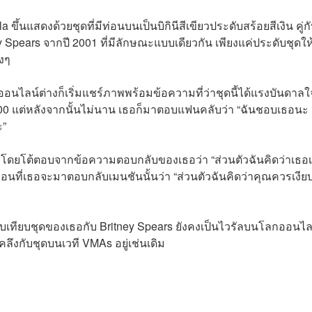
ึ้นแสดงด้วยชุดที่มีท่อนบนเป็นบิกินีสีเขียวประดับสร้อยสีเงิน คู่ก
ey Spears จากปี 2001 ที่มีลักษณะแบบเดียวกัน เพียงแค่ประดับชุดให
างๆ
กออนไลน์ต่างก็เริ่มแชร์ภาพพร้อมข้อความที่ว่าชุดนี้ได้แรงบันดาล
0 แต่หลังจากนั้นไม่นาน เธอก็มาตอบแฟนคลับว่า “ฉันชอบเธอนะ ก
ะ”
X โดยโต้ตอบจากข้อความตอบกลับของเธอว่า “ส่วนตัวฉันคิดว่าเธอเ
่อนที่เธอจะมาตอบกลับเมนชันนั้นว่า “ส่วนตัวฉันคิดว่าคุณควรเงีย
บเทียบชุดของเธอกับ Britney Spears ยังคงเป็นไวรัลบนโลกออนไล
ึงกับชุดบนเวที VMAs อยู่เช่นเดิม