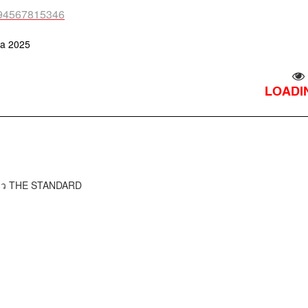
0994567815346
la 2025
LOADIN
ข่าว THE STANDARD