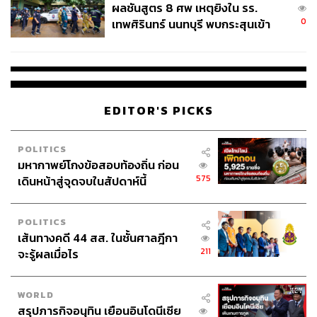
ผลชันสูตร 8 ศพ เหตุยิงใน รร.
0
เทพศิรินทร์ นนทบุรี พบกระสุนเข้า
จุดสำคัญ ‘ศีรษะ-หน้าอก’ ครูถูกยิง
4 นัด จากระยะไกล
EDITOR'S PICKS
POLITICS
มหากาพย์โกงข้อสอบท้องถิ่น ก่อน
575
เดินหน้าสู่จุดจบในสัปดาห์นี้
POLITICS
เส้นทางคดี 44 สส. ในชั้นศาลฎีกา
211
จะรู้ผลเมื่อไร
WORLD
สรุปภารกิจอนุทิน เยือนอินโดนีเซีย