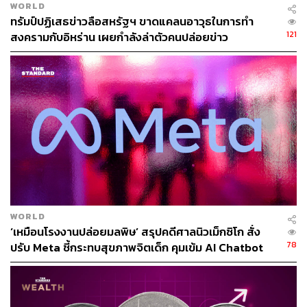
WORLD
ทรัมป์ปฏิเสธข่าวลือสหรัฐฯ ขาดแคลนอาวุธในการทำ
121
สงครามกับอิหร่าน เผยกำลังล่าตัวคนปล่อยข่าว
WORLD
‘เหมือนโรงงานปล่อยมลพิษ’ สรุปคดีศาลนิวเม็กซิโก สั่ง
78
ปรับ Meta ชี้กระทบสุขภาพจิตเด็ก คุมเข้ม AI Chatbot