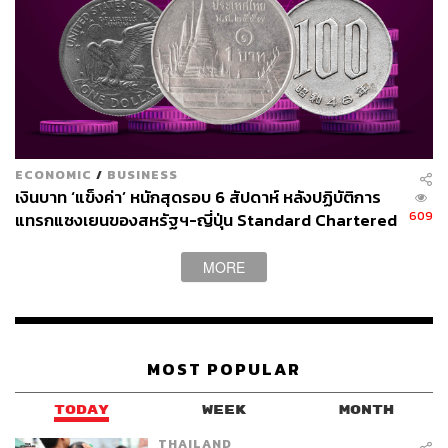
ECONOMIC
/
BUSINESS
เงินบาท ‘แข็งค่า’ หนักสุดรอบ 6 สัปดาห์ หลังปฏิบัติการ
609
แทรกแซงเยนของสหรัฐฯ-ญี่ปุ่น Standard Chartered
เปิดเป้าสิ้นปีนี้จ่อแข็งต่อแตะ 32.50 บาทต่อดอลลาร์
MORE
MOST POPULAR
TODAY
WEEK
MONTH
THAILAND