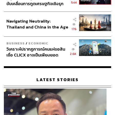
544
ขับเคลื่อนการทูตเศรษฐกิจเชิงรุก
ประกาศหุ้นส่วนยุทธศาสตร์ไทย –
อินโดนีเซีย
Navigating Neutrality:
Thailand and China in the Age
176
of a New Global Order
BUSINESS
/
ECONOMIC
วิเคราะห์ปรากฏการณ์คนแห่ขอสิน
2.6K
เชื่อ CLICX อาจเป็นเพียงยอด
ภูเขาน้ำแข็ง ของปัญหาหนี้ครัว
เรือนไทยที่ถูกซุกไว้
LATEST STORIES