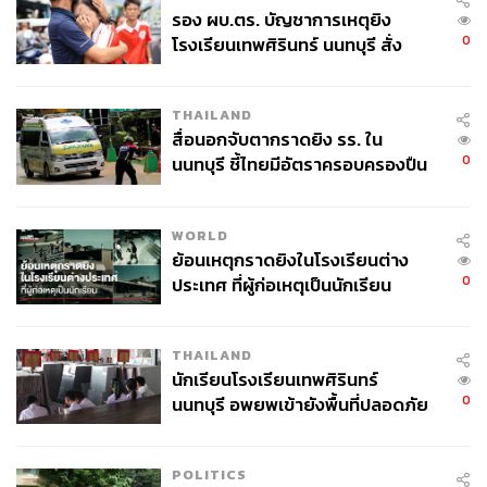
รอง ผบ.ตร. บัญชาการเหตุยิง
0
โรงเรียนเทพศิรินทร์ นนทบุรี สั่ง
ค้นหา 2 รอบยืนยันไร้คนติดค้าง พบ
ศพปู่-ย่าที่บ้านพักผู้ก่อเหตุ
THAILAND
สื่อนอกจับตากราดยิง รร. ใน
0
นนทบุรี ชี้ไทยมีอัตราครอบครองปืน
สูงในระดับต้นของภูมิภาค
WORLD
ย้อนเหตุกราดยิงในโรงเรียนต่าง
0
ประเทศ ที่ผู้ก่อเหตุเป็นนักเรียน
THAILAND
นักเรียนโรงเรียนเทพศิรินทร์
0
นนทบุรี อพยพเข้ายังพื้นที่ปลอดภัย
ชั่วคราว หลังเหตุใช้อาวุธปืนภายใน
โรงเรียนคลี่คลาย
POLITICS