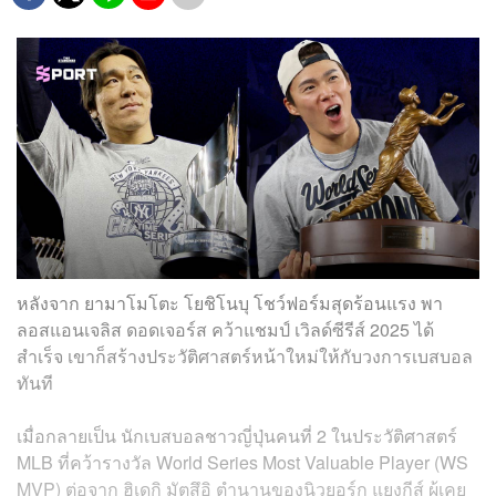
หลังจาก ยามาโมโตะ โยชิโนบุ โชว์ฟอร์มสุดร้อนแรง พา
ลอสแอนเจลิส ดอดเจอร์ส คว้าแชมป์ เวิลด์ซีรีส์ 2025 ได้
สำเร็จ เขาก็สร้างประวัติศาสตร์หน้าใหม่ให้กับวงการเบสบอล
ทันที
เมื่อกลายเป็น นักเบสบอลชาวญี่ปุ่นคนที่ 2 ในประวัติศาสตร์
MLB ที่คว้ารางวัล World Series Most Valuable Player (WS
MVP) ต่อจาก ฮิเดกิ มัตสึอิ ตำนานของนิวยอร์ก แยงกีส์ ผู้เคย