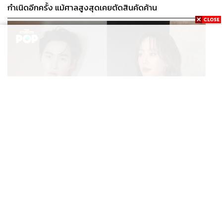
กำเนิดอีกครั้ง แม้ศาลสูงสุดเคยตัดสินคัดค้าน
ENTERTAINMENT
เก้า นพเก้า และ พาย รินรดา เตรียมร่วมงานกันใน ‘รสกาล
...
Enchanted Taste In Time’