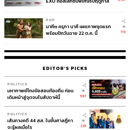
EXO คอลเล็กชันพิเศษรับฤดูกาล
College Football
POP
นาคี๓ ครุฑา นาคี เผยภาพชุดแรก
713
พร้อมปักวันฉาย 22 ต.ค. นี้
EDITOR'S PICKS
POLITICS
มหากาพย์โกงข้อสอบท้องถิ่น ก่อน
597
เดินหน้าสู่จุดจบในสัปดาห์นี้
POLITICS
เส้นทางคดี 44 สส. ในชั้นศาลฎีกา
235
จะรู้ผลเมื่อไร