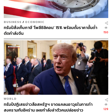
อ้างอิง:
edition.cnn.com/politics/live-news/state-of-the-union-
2019/index.html
ig.ft.com/us-sotu-2019/?fbclid=IwAR1Kj4KjyrURkd4t
BUSINESS
/
ECONOMIC
mjtArtGZwBrAhb45HFn8uIRoqGJ3P3yQlDW2H47V
ทรัมป์สั่งเก็บภาษี ‘โพลีซิลิคอน’ 15% พร้อมตั้งราคาขั้นต่ำ
dfI
150
ตัดกำลังจีน
www.nbcnews.com/card/fact-check-trump-says-vene
zuela-s-collapse-result-socialist-policies-n967491
TAGS:
Afghanistan
ผู้อพยพ
State of the Union
สภาคองเกรสของสหรัฐฯ
แนวพรมแดนสหรัฐฯ-เม็กซิโก
Donald Trump
ผู้ลี้ภัย
Syria
WORLD
ทรัมป์ปฏิเสธข่าวลือสหรัฐฯ ขาดแคลนอาวุธในการทำ
129
สงครามกับอิหร่าน เผยกำลังล่าตัวคนปล่อยข่าว