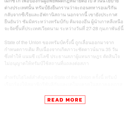
เม็กซิโก เพื่อป้องกันผู้อพยพผิดกฎหมายต่อไป ส่วนนโยบาย
ต่างประเทศนั้น ทรัมป์ยังยืนกรานว่าจะถอนทหารอเมริกัน
กลับจากซีเรียและอัฟกานิสถาน นอกจากนี้ เขายังประกาศ
ยืนยันว่า ซัมมิตระหว่างทรัมป์กับ คิมจองอึน ผู้นำเกาหลีเหนือ
จะจัดขึ้นที่ประเทศเวียดนาม ระหว่างวันที่ 27-28 กุมภาพันธ์นี้
State of the Union ของทรัมป์ครั้งนี้ ถูกเลื่อนออกมาจาก
กำหนดการเดิม สืบเนื่องจากเกิดภาวะชัตดาวน์นาน 35 วัน
ซึ่งทำให้ แนนซี เปโลซี ประธานสภาผู้แทนราษฎร ตัดสินใจ
ไม่อนุญาตให้ทรัมป์ใช้สถานที่แถลงต่อสภา
สำหรับไฮไลต์สำคัญของ State of the Union ครั้งนี้ ทรัมป์
เรียกร้องให้สมาชิกรีพับลิกันและเดโมแครตในสภาคองเกรส
เร่งผ่านกฎหมาย เพื่อรับมือกับวิกฤตเร่งด่วนระดับชาติบริเวณ
ชายแดนทางใต้ของสหรัฐฯ นอกจากนี้ เขายังกดดันให้รัฐสภา
READ MORE
จัดสรรงบประมาณให้รัฐบาล “เพื่อปกป้องมาตุภูมิ และพิทักษ์
ชายแดนทางใต้ของ
สหรัฐฯ”
“ถึงเวลาแล้วที่สภาคองเกรสจะแสดงให้โลกเห็นว่า อเมริกา