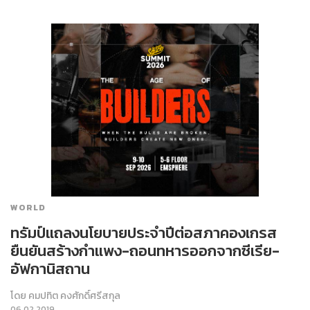
WORLD
ทรัมป์แถลงนโยบายประจำปีต่อสภาคองเกรส
ยืนยันสร้างกำแพง-ถอนทหารออกจากซีเรีย-
อัฟกานิสถาน
โดย
คมปทิต คงศักดิ์ศรีสกุล
06.02.2019