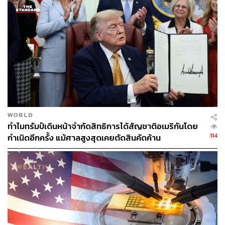
ทรัมป์ยังใช้โอกาสนี้ประกาศอย่างเป็นทางการว่า การ
ประชุมสุดยอดครั้งที่ 2 ระหว่างเขากับ คิมจองอึน ผู้นำ
เกาหลีเหนือ จะจัดขึ้นที่ประเทศเวียดนาม ระหว่างวันที่ 27-28
กุมภาพันธ์นี้
“ในความเห็นของผม หากผมไม่ได้รับเลือกเป็นประธานาธิบดี
แห่งสหรัฐอเมริกา ป่านนี้สหรัฐฯ คงทำสงครามใหญ่กับ
เกาหลีเหนืออยู่” ทรัมป์กล่าว “ยังมีงานอีกมากมายที่ต้องทำ
แต่ความสัมพันธ์ระหว่างผมกับ คิมจองอึน นั้นดีมาก ประธาน
WORLD
คิมและผมจะพบกันอีกครั้งในวันที่ 27-28 กุมภาพันธ์นี้ ที่
ทำไมทรัมป์เดินหน้าจำกัดสิทธิการได้สัญชาติอเมริกันโดย
ประเทศเวียดนาม”
114
กำเนิดอีกครั้ง แม้ศาลสูงสุดเคยตัดสินคัดค้าน
อย่างไรก็ตาม ทรัมป์ยังไม่เปิดเผยชื่อเมืองที่จะรับหน้าที่เจ้า
ภาพจัดซัมมิตครั้งนี้ โดยแหล่งข่าวเผยว่า ขณะนี้ยังอยู่ใน
ระหว่างหารือกัน แต่มีความเป็นไปได้ที่จะจัดที่กรุงฮานอย
หรือเมืองดานัง
พิสูจน์อักษร:
ภาวิกา ขันติศรีสกุล