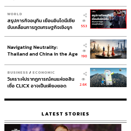
WORLD
สรุปภารกิจอนุทิน เยือนอินโดนีเซีย
553
ขับเคลื่อนการทูตเศรษฐกิจเชิงรุก
ประกาศหุ้นส่วนยุทธศาสตร์ไทย –
อินโดนีเซีย
Navigating Neutrality:
Thailand and China in the Age
190
of a New Global Order
BUSINESS
/
ECONOMIC
วิเคราะห์ปรากฏการณ์คนแห่ขอสิน
2.6K
เชื่อ CLICX อาจเป็นเพียงยอด
ภูเขาน้ำแข็ง ของปัญหาหนี้ครัว
เรือนไทยที่ถูกซุกไว้
LATEST STORIES