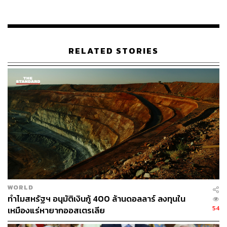
“มันถึงเวลาแล้วที่จะต้อนรับทหารหาญของเราในซีเรียกลับ
บ้านอย่างอบอุ่น” ทรัมป์ย้ำ
RELATED STORIES
แต่เขายืนกรานว่า สหรัฐฯ ยังคงมีภารกิจในการกำจัดนักรบ
กลุ่มรัฐอิสลาม (IS) ที่หลงเหลืออยู่
ทรัมป์พูดถึงการเจรจาสันติภาพในอัฟกานิสถานด้วยว่า เขา
กำลังเร่งการเจรจา เพื่อให้บรรลุข้อตกลงทางการเมืองโดย
เร็ว เพื่อที่ว่าสหรัฐฯ จะได้ยุติการมีส่วนร่วมในสงครามที่
ยาวนานที่สุดของสหรัฐฯ
“ทหารของเราต่อสู้อย่างองอาจ และจากความกล้าหาญของ
พวกเขา ทำให้เราสามารถหาทางออกทางการเมือง เพื่อยุติ
ความขัดแย้งนองเลือดที่ดำเนินมานานได้สำเร็จ” ทรัมป์กล่าว
WORLD
ทำไมสหรัฐฯ อนุมัติเงินกู้ 400 ล้านดอลลาร์ ลงทุนใน
“ถึงเวลาแล้วที่สหรัฐฯ จะต้องพยายามทำให้เกิดข้อตกลง
54
เหมืองแร่หายากออสเตรเลีย
สันติภาพ”