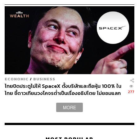
55
ABOUT THE AUTHOR
คมปทิต คงศักดิ์ศรีสกุล
บรรณาธิการข่าวต่างประเทศ สำนักข่าว THE
STANDARD
ECONOMIC
/
BUSINESS
ไทยปิดประตูไม่ให้ SpaceX ตั้งบริษัทและถือหุ้น 100% ใน
277
ไทย ชี้ดาวเทียมวงโคจรต่ำเป็นเรื่องอธิปไตย ไม่ยอมแลก
ในโต๊ะเจรจาการค้า
MORE