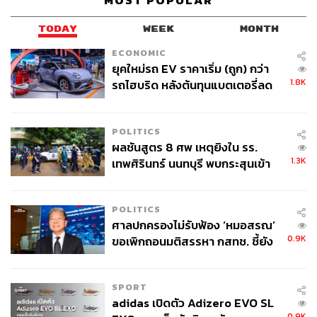
MOST POPULAR
TODAY
WEEK
MONTH
ECONOMIC
ยุคใหม่รถ EV ราคาเริ่ม (ถูก) กว่า
1.8K
รถไฮบริด หลังต้นทุนแบตเตอรี่ลด
ลง - จีนแห่บุกตลาดเกิดใหม่
POLITICS
ผลชันสูตร 8 ศพ เหตุยิงใน รร.
1.3K
เทพศิรินทร์ นนทบุรี พบกระสุนเข้า
จุดสำคัญ ‘ศีรษะ-หน้าอก’ ครูถูกยิง
4 นัด จากระยะไกล
POLITICS
ศาลปกครองไม่รับฟ้อง ‘หมอสรณ’
0.9K
ขอเพิกถอนมติสรรหา กสทช. ชี้ยัง
ไม่ใช่ผู้เดือดร้อนเสียหาย
SPORT
adidas เปิดตัว Adizero EVO SL
0.9K