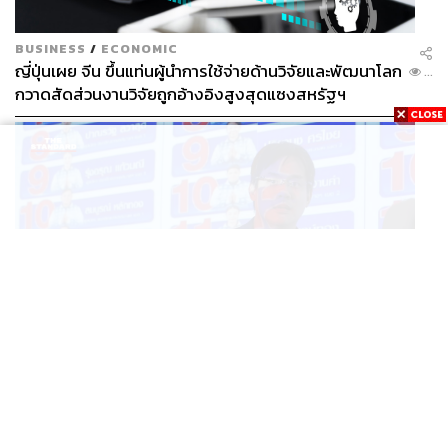
BUSINESS
/
ECONOMIC
ญี่ปุ่นเผย จีน ขึ้นแท่นผู้นำการใช้จ่ายด้านวิจัยและพัฒนาโลก
...
กวาดสัดส่วนงานวิจัยถูกอ้างอิงสูงสุดแซงสหรัฐฯ
POLITICS
iLaw เปิดจักรวาลอำนาจเจริญ โยงเครือข่ายผู้สมัคร สว.
...
พร้อมตั้งข้อสังเกตลงสมัครตรงคุณสมบัติหรือไม่