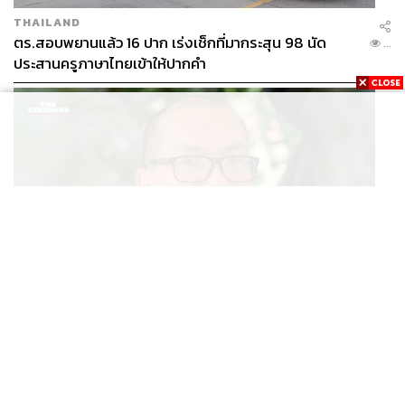
THAILAND
ตร.สอบพยานแล้ว 16 ปาก เร่งเช็กที่มากระสุน 98 นัด
...
ประสานครูภาษาไทยเข้าให้ปากคำ
POLITICS
สส. ปชน. จี้รัฐบาลทบทวนนโยบายเมียนมา ต้อนรับ ‘มินอ่
...
องหล่าย’ ได้แค่สัญญาว่างเปล่า