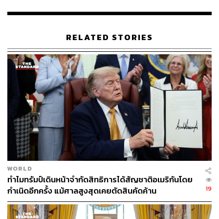
อ้างอิง :
https://www.latimes.com/politics/story/2026-05-12/tru
mp-xi-talks-in-beijing-whats-at-stake
RELATED STORIES
https://www3.nhk.or.jp/nhkworld/en/news/20260513_
N01/
https://www.livenowfox.com/news/trump-summit-xi-ji
nping-beijing
https://www.reuters.com/business/aerospace-defens
e/stung-by-iran-war-trump-heads-china-need-wins-2
026-05-12/
TAGS:
Iran
Xi Jinping
Elon Musk
Taiwan
Donald Trump
Tim Cook
USA
China
WORLD
ทำไมทรัมป์เดินหน้าจำกัดสิทธิการได้สัญชาติอเมริกันโดย
19
กำเนิดอีกครั้ง แม้ศาลสูงสุดเคยตัดสินคัดค้าน