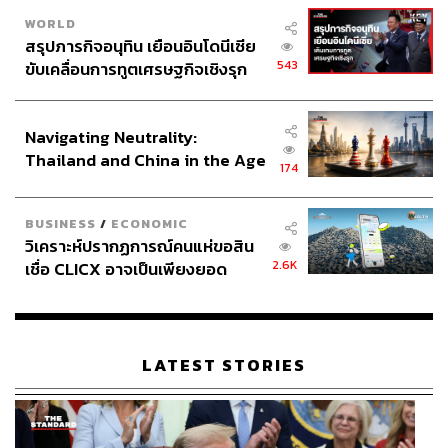
WORLD
สรุปภารกิจอนุทิน เยือนอินโดนีเซีย
543
ขับเคลื่อนการทูตเศรษฐกิจเชิงรุก
ประกาศหุ้นส่วนยุทธศาสตร์ไทย –
อินโดนีเซีย
Navigating Neutrality:
Thailand and China in the Age
174
of a New Global Order
BUSINESS
/
ECONOMIC
วิเคราะห์ปรากฏการณ์คนแห่ขอสิน
2.6K
เชื่อ CLICX อาจเป็นเพียงยอด
ภูเขาน้ำแข็ง ของปัญหาหนี้ครัว
เรือนไทยที่ถูกซุกไว้
LATEST STORIES