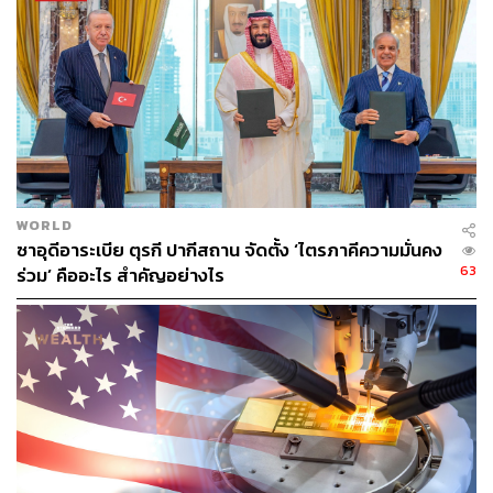
307
ABOUT THE AUTHOR
วิโรจน์ เลิศจิตต์ธรรม
Senior Content Creator กองข่าวต่างประเทศ
THE STANDARD
WORLD
ซาอุดีอาระเบีย ตุรกี ปากีสถาน จัดตั้ง ‘ไตรภาคีความมั่นคง
63
ร่วม’ คืออะไร สำคัญอย่างไร