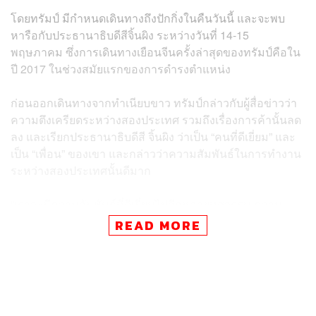
โดยทรัมป์ มีกำหนดเดินทางถึงปักกิ่งในคืนวันนี้ และจะพบ
หารือกับประธานาธิบดีสีจิ้นผิง ระหว่างวันที่ 14-15
พฤษภาคม ซึ่งการเดินทางเยือนจีนครั้งล่าสุดของทรัมป์คือใน
ปี 2017 ในช่วงสมัยแรกของการดำรงตำแหน่ง
ก่อนออกเดินทางจากทำเนียบขาว ทรัมป์กล่าวกับผู้สื่อข่าวว่า
ความตึงเครียดระหว่างสองประเทศ รวมถึงเรื่องการค้านั้นลด
ลง และเรียกประธานาธิบดีสี จิ้นผิง ว่าเป็น “คนที่ดีเยี่ยม” และ
เป็น “เพื่อน” ของเขา และกล่าวว่าความสัมพันธ์ในการทำงาน
ระหว่างสองประเทศนั้นดีมาก
“เราจะมีความสัมพันธ์ที่ดีเยี่ยมไปอีกหลายทศวรรษ ความ
สัมพันธ์ของผมกับประธานาธิบดีสีนั้นยอดเยี่ยมมาก เราเข้า
READ MORE
กันได้ดีเสมอมา และเราก็ทำได้ดีมากกับจีน และการทำงาน
ร่วมกับจีนก็ดีมาก ดังนั้นเราจึงตั้งตารอที่จะได้พบกันอีก”
สำหรับแนวโน้มการหารือในประเด็นอิหร่าน ทรัมป์กล่าวว่า
“ผู้นำจีนอาจช่วยให้สหรัฐฯ บรรลุข้อตกลงยุติสงครามได้ แต่