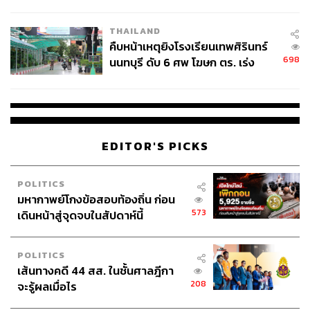
ชั่วคราว หลังเหตุใช้อาวุธปืนภายใน
โรงเรียนคลี่คลาย
THAILAND
คืบหน้าเหตุยิงโรงเรียนเทพศิรินทร์
698
นนทบุรี ดับ 6 ศพ โฆษก ตร. เร่ง
สอบปมขโมยปืนปู่ก่อเหตุ
EDITOR'S PICKS
POLITICS
มหากาพย์โกงข้อสอบท้องถิ่น ก่อน
573
เดินหน้าสู่จุดจบในสัปดาห์นี้
POLITICS
เส้นทางคดี 44 สส. ในชั้นศาลฎีกา
208
จะรู้ผลเมื่อไร