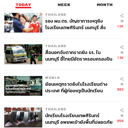
TODAY
WEEK
MONTH
THAILAND
รอง ผบ.ตร. บัญชาการเหตุยิง
1.5K
โรงเรียนเทพศิรินทร์ นนทบุรี สั่ง
ค้นหา 2 รอบยืนยันไร้คนติดค้าง พบ
ศพปู่-ย่าที่บ้านพักผู้ก่อเหตุ
THAILAND
สื่อนอกจับตากราดยิง รร. ใน
1.3K
นนทบุรี ชี้ไทยมีอัตราครอบครองปืน
สูงในระดับต้นของภูมิภาค
WORLD
ย้อนเหตุกราดยิงในโรงเรียนต่าง
865
ประเทศ ที่ผู้ก่อเหตุเป็นนักเรียน
THAILAND
นักเรียนโรงเรียนเทพศิรินทร์
856
นนทบุรี อพยพเข้ายังพื้นที่ปลอดภัย