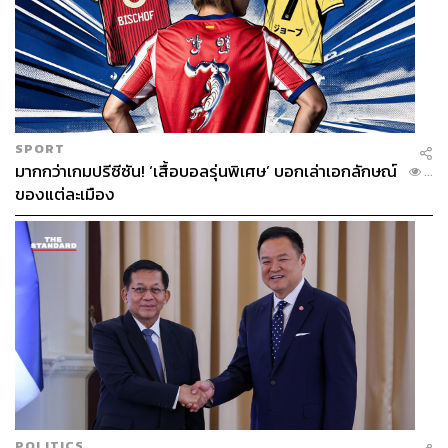
ABOUT THE AUTHOR
ชาตรี โรจนอาภา
CFA, FRM, Head of Investment Consultant
SCB Chief Investment Office (SCB CIO)
ธนาคารไทยพาณิชย์
SPORT
มากกว่าเกมปรีซีซัน! ‘เสื้อบอลรุ่นพิเศษ’ บอกเล่าเอกลักษณ์
...
ของแต่ละเมือง
POLITICS