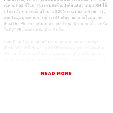
เฉพาะ Fed ที่ในการประชุมส่งท้ายปี เดือนธันวาคม 2024 ได้
ปรับลดอัตราดอกเบี้ยนโยบาย 0.25% ตามที่ตลาดคาดการณ์
แต่ปรับมุมมองคาดการณ์การปรับอัตราดอกเบี้ยในอนาคต
(Fed Dot Plot) จากเดิมคาดว่าจะปรับลดอัตราดอกเบี้ย 4 ครั้ง
ในปี 2025 ก็ลดลงเหลือเพียง 2 ครั้ง
ขณะที่
เจอโรม พาวเวลล์ ประธานธนาคารกลางสหรัฐฯ
(Fed) ก็มีท่าทีที่ Hawkish (ท่าทีที่จะใช้นโยบายการเงินแบบ
เข้มงวดเพื่อควบคุมเงินเฟ้อ) โดยแสดงท่าทีแบบมั่นใจมากๆ
ว่าเงินเฟ้อจะไม่ปรับลดลงง่ายๆ ทำให้ตลาดแปลกใจ เพราะที่
ผ่านมาในการแถลงข่าวพาวเวลล์ไม่ได้มีท่าทีขึงขังเท่านี้ ซึ่ง
คาดว่าเป็นเพราะ Fed น่าจะกังวลกับนโยบายของทรัมป์
READ MORE
นั่นเอง
เมื่อตลาดเห็นท่าทีแบบนี้จึงมั่นใจว่านับจากนี้ไปอัตราดอกเบี้ย
นโยบายของ Fed ก็คงไม่น่าจะปรับลดลงได้เร็ว ซึ่งก็ส่งผลให้
ตลาดหุ้นสหรัฐฯ ปรับลดลงค่อนข้างแรงหลังจากถ้อยแถลง
ออกมา ขณะที่ตลาดอื่นๆ ก็ได้รับผลกระทบเช่นกัน เนื่องจาก