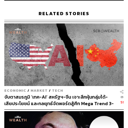
โดยจากตัวเลขของ SCB EIC คาดการณ์ว่าเศรษฐกิจสหรัฐฯ
ปี 2025 จะเติบโตได้ 1.9% จากในปี 2024 คาดว่าจะเติบโต
RELATED STORIES
2.7% ขณะที่เศรษฐกิจทั่วโลกคาดว่าจะขยายตัวได้ 2.5% ต่ำ
กว่าปี 2024 ที่คาดว่าจะขยายตัว 2.7% โดยเศรษฐกิจยุโรปใน
ปี 2024 คาดว่าจะขยายตัว 0.8% และปี 2025 ขยายตัวลดลง
เหลือ 0.6% เศรษฐกิจญี่ปุ่นคาดว่าจะหดตัว -0.2% ในปี 2024
จะกลับมาขยายตัว 0.9% ในปี 2025 และเศรษฐกิจจีนที่ทาง
การตั้งเป้าหมายขยายตัวปีละ 5% ก็น่าจะทำไม่ได้ตามเป้า
หมาย โดยในปี 2024 คาดว่าจะขยายตัวได้ 4.9% ส่วนปี 2025
คาดว่าจะขยายตัว 4.2%
ทั้งนี้ เมื่อพิจารณาจากแนวโน้มเศรษฐกิจที่กล่าวมา มองว่า
ธนาคารกลางยุโรป (ECB) อาจจะปรับลดอัตราดอกเบี้ย
ECONOMIC
/
MARKET
/
TECH
มากกว่า Fed ด้วยเงื่อนไขเศรษฐกิจที่ต้องการการกระตุ้นมา
จับตาสมรภูมิ ‘เทค-AI’ สหรัฐฯ-จีน เจาะลึกหุ้นกลุ่มได้-
กกว่า ส่วนธนาคารกลางญี่ปุ่น (BOJ) ก็คงจะเดินหน้าปรับขึ้น
51
เสียประโยชน์ และกลยุทธ์จัดพอร์ตสู้ศึก Mega Trend 3-
อัตราดอกเบี้ยต่อ สวนทางกับธนาคารกลางอื่นๆ
5 ปีข้างหน้า
ขณะที่ธนาคารกลางจีน (PBOC) แม้จะยังมีช่องทางให้
ดำเนินนโยบายการเงินผ่อนคลายเพื่อกระตุ้นเศรษฐกิจได้