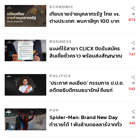
ประเทศที่ไม่ได้เป็นมิตรกับสหรัฐฯ ยังคงเดินหน้าเก็บสะสม
ECONOMIC
เทียบรายจ่ายบุคลากรรัฐ ไทย vs.
ทองคำในทุนสำรองอยู่
โดยเฉพาะหากมีสงครามเกิดขึ้น การ
873
ต่างประเทศ: พบภาษีทุก 100 บาท
เก็บสะสมทองคำในทุนสำรองก็จะยิ่งมากขึ้น อย่างไรก็ตาม ก็
ของคนไทยใช้ไปกับข้าราชการเฉียด
มีความท้าทายหากธนาคารกลางต่างๆ ดำเนินนโยบายการ
40 บาท
เงินแบบตึงตัว
BUSINESS
แบงก์ไร้สาขา CLICX ปิดรับสมัคร
สุดท้ายนี้ผมแนะนำให้ผู้ลงทุนกระจายความเสี่ยง ลงทุน
747
สินเชื่อชั่วคราว พร้อมส่งสัญญาณ
สินทรัพย์ทั่วโลกและหลากหลายในสัดส่วนที่เหมาะสม ใครที่
เตือนกลุ่มกู้เงินผิดวัตถุประสงค์-ให้
เคยลงทุนหุ้นไทยเพียงอย่างเดียวหรือแม้แต่ลงทุนหุ้นจีนเพียง
ข้อมูลเท็จ เตรียมดำเนินคดีเด็ดขาด
อย่างเดียว ก็ควรกระจายความเสี่ยงไปลงทุนตลาดหุ้นโลก
POLITICS
บ้าง โดยอาจลงทุนผ่านกองทุนรวมเพื่อให้ผู้จัดการกองทุน
‘ประภาศ คงเอียด’ กรรมการ ป.ป.ช.
ช่วยดูแลเรื่องการลงทุนให้
542
อดีตอธิบดีกรมธนารักษ์ ถึงแก่
อนิจกรรม
หากกระจายการลงทุนในตลาดหุ้นทั่วโลกมากเพียงพอแล้ว ก็
POP
อาจคัดเลือกลงทุนในหุ้นกลุ่มอุตสาหกรรมที่น่าสนใจที่ผลการ
Spider-Man: Brand New Day
ดำเนินงานไม่ได้ขึ้นอยู่กับวัฏจักรเศรษฐกิจเพิ่มเติมได้ เช่น
445
ทำรายได้ 1 พันล้านดอลลาร์จากทั่ว
กลุ่มสินค้าที่มีเทคโนโลยีน่าสนใจ ไม่ว่าใครก็ต้องการใช้
โลกภายใน 6 วัน
หรืออาจจะเลือกลงทุนในประเทศที่ประชากรเติบโต การ