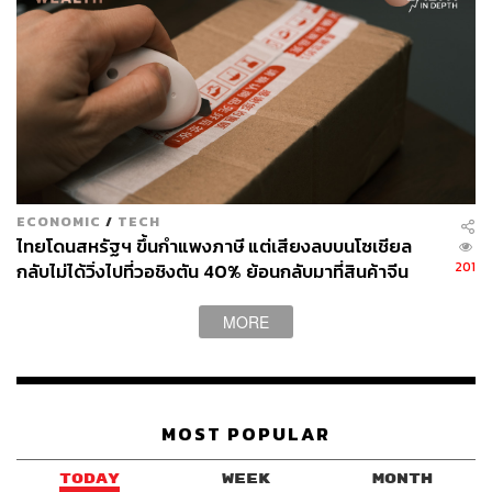
ได้ท่ามกลางราคาต่อกำไรต่อหุ้น (P/E) ที่ถือว่าแพงกว่าตลาด
หุ้นเวียดนาม, เกาหลีใต้, จีน A-Share และจีน H-Share ขณะ
ที่กำไรบริษัทจดทะเบียนไม่ได้เติบโตมากกว่าตลาดอื่นๆ
ทั้งนี้ คงต้องรอติดตามนโยบายของภาครัฐ เช่น การอัดฉีด
นโยบายกระตุ้นเศรษฐกิจ ไม่ว่าจะเป็นมาตรการลดหย่อนภาษี
หรือการแจกเงิน ว่าจะช่วยให้โมเมนตัมเศรษฐกิจดีขึ้นได้หรือ
ไม่ ขณะที่การท่องเที่ยวแม้จะคึกคักขึ้น แต่ยอดใช้จ่ายของนัก
ECONOMIC
/
TECH
ท่องเที่ยวก็ยังไม่ได้มากเท่าในอดีต ส่วนปัจจัยท้าทายสำคัญที่
ไทยโดนสหรัฐฯ ขึ้นกำแพงภาษี แต่เสียงลบบนโซเชียล
รออยู่ ได้แก่ ปี 2025 จะมีผู้ที่ลงทุนในกองทุนรวมหุ้นระยะยาว
201
กลับไม่ได้วิ่งไปที่วอชิงตัน 40% ย้อนกลับมาที่สินค้าจีน
(LTF) ครบกำหนดเงื่อนไขใหม่ 7 ปีเป็นปีแรก ซึ่งคิดเป็นเม็ด
ราคาถูกที่ทะลักจน SME ไทยสู้ไม่ไหว
เงินไม่ต่ำกว่า 2 แสนล้านบาท โดยหลายคนที่ลงทุนยังขาดทุน
MORE
อยู่ก็จริง แต่หากกลุ่มนี้มีความต้องการใช้เงินและขายหน่วย
ลงทุนออกมาพร้อมกัน ก็จะส่งผลกระทบต่อตลาดหุ้นไทยได้
เนื่องจากมูลค่าหน่วยลงทุนที่ขายได้สูงกว่าขนาดของกองทุน
รวมวายุภักษ์ที่จัดตั้งขึ้นมาเพื่อพยุงหุ้นไทยอีก
MOST POPULAR
ด้านสินทรัพย์ทางเลือกอย่าง
‘ทองคำ’ ยังมีโอกาสสะสมได้
TODAY
WEEK
MONTH
เมื่อพักฐาน เนื่องจากธนาคารกลางต่างๆ โดยเฉพาะในกลุ่ม