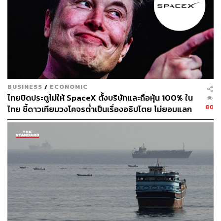
เนื่องจากอัตราเงินเฟ้อยังต่ำมาก แต่คาดว่าธนาคารกลางจีน
จะยังไม่ทำเช่นนั้น เนื่องจากค่าเงินหยวนอ่อนค่าเมื่อเทียบกับ
เงินดอลลาร์สหรัฐและเงินสกุลอื่น หากจีนดำเนินนโยบายการ
เงินผ่อนคลายลงอีก จะยิ่งกดดันให้เงินหยวนอ่อนค่าลงไปอีก
เพราะทำให้ส่วนต่างระหว่างอัตราดอกเบี้ยของจีนและสหรัฐฯ
มีมากขึ้น
BUSINESS
/
ECONOMIC
ดังนั้นเงินทุนจะยิ่งไหลออก ซึ่งเงินที่อยู่ในมือของภาคเอกชน
ไทยปิดประตูไม่ให้ SpaceX ตั้งบริษัทและถือหุ้น 100% ใน
และประชาชนทั่วไปในจีนนั้นมีส่วนสำคัญอย่างมากที่จะ
80
ไทย ชี้ดาวเทียมวงโคจรต่ำเป็นเรื่องอธิปไตย ไม่ยอมแลก
กระตุ้นเศรษฐกิจจีนได้ หากกลุ่มนี้ต้องการย้ายเงินออกไป
ในโต๊ะเจรจาการค้า
ลงทุนต่างประเทศ ก็จะยิ่งทำให้รัฐบาลจีนเผชิญปัญหาหนัก
เข้าไปอีกในการกระตุ้นเศรษฐกิจผ่านการกระตุ้นการบริโภค
ในประเทศ
เบื้องต้นผมมองว่าทางการจีนคงจะออกมาตรการกระตุ้น
เศรษฐกิจอีกในช่วงเทศกาลตรุษจีนที่จะถึงนี้ เพียงแต่ต้อง
จับตานโยบายที่ออกมา เพราะหากเป็นนโยบายซ้ำๆ แบบเดิม
อาจจะให้ผลไม่ได้มากเท่าที่เคยทำได้ ขณะที่หากจีนไม่ใช้