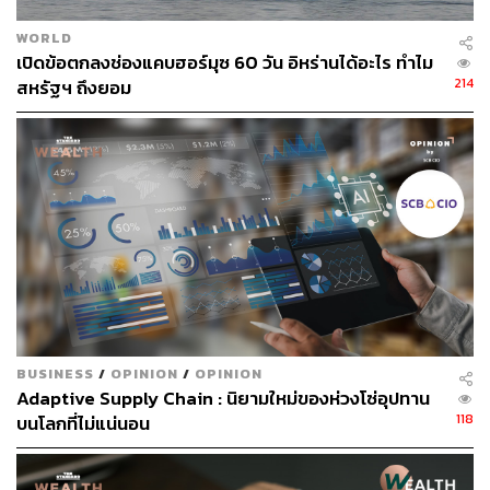
มาตรการอะไรเลยก็ไม่ได้อีกเช่นกัน เพราะมีความจำเป็นที่
ต้องใช้นโยบาย จึงจะทำให้เศรษฐกิจขยายตัวได้ 5% ตามเป้า
WORLD
หมาย ท่ามกลางสถานการณ์ที่คนจีนมีเงินเหลือเก็บแต่ไม่ยอม
เปิดข้อตกลงช่องแคบฮอร์มุซ 60 วัน อิหร่านได้อะไร ทำไม
นำมาใช้จ่าย เพราะขาดความเชื่อมั่น ขณะเดียวกันยังมี
214
สหรัฐฯ ถึงยอม
สงครามการค้ากับสหรัฐฯ เป็นภาระเพิ่มเติมที่รออยู่
สำหรับธนาคารแห่งประเทศไทย (ธปท.) ผมมองว่าคงจะรอ
ติดตามการดำเนินนโยบายของทรัมป์เช่นกัน ก่อนที่จะตัดสิน
ใจปรับลดอัตราดอกเบี้ยครั้งถัดไปในปี 2025 โดยคาดว่าหาก
ทรัมป์มีการปรับขึ้นภาษีนำเข้ากับสินค้าไทยด้วย ก็คงจะ
ทำให้บางอุตสาหกรรมได้รับผลกระทบและเกิดปัญหาด้าน
สภาพคล่องได้
เมื่อพิจารณาจากแนวทางการดำเนินนโยบายการเงินของ
ธนาคารกลางหลักๆ ทั่วโลก รวมถึงไทยด้วย เพื่อพิจารณา
BUSINESS
/
OPINION
/
OPINION
Adaptive Supply Chain : นิยามใหม่ของห่วงโซ่อุปทาน
ตลาดหุ้นที่น่าสนใจ มองว่ายังคงเป็นตลาดหุ้นสหรัฐฯ ตาม
118
บนโลกที่ไม่แน่นอน
ด้วยตลาดหุ้นญี่ปุ่นและยุโรป ที่ทำผลงานได้ดีอยู่ สามารถ
ลงทุนระยะยาวได้ ส่วนตลาดหุ้นไทยนั้นยังต้องรอคอยจุด
เปลี่ยนที่จะทำให้เศรษฐกิจไทยเดินหน้าไปในทิศทางที่ดีขึ้น