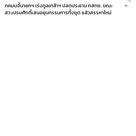
ภคมนจี้นายกฯ เร่งทูลเกล้าฯ ปลดประธาน กสทช. ขณะ
...
สว.เปรมศักดิ์เสนอยุบกรรมการทั้งชุด แล้วสรรหาใหม่
News
Wealth
Pop
Podcast
Video
Now
Opinion
Careers
Events
Privacy
About
Contact
Policy
FOR
ADVERTISING
MEMBERSHIP