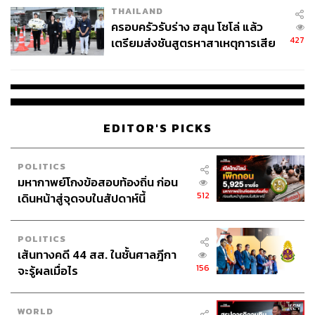
บริโภคในประเทศกำลังเติบโต
THAILAND
ครอบครัวรับร่าง ฮลุน โซโล่ แล้ว
427
เตรียมส่งชันสูตรหาสาเหตุการเสีย
คำเตือน:
ชีวิต
การลงทุนมีความเสี่ยง ผู้ลงทุนควรทำความเข้าใจ
ลักษณะสินค้า เงื่อนไข ผลตอบแทน และความเสี่ยง
ก่อนตัดสินใจลงทุน
เนื่องจากกองทุนไม่ได้ป้องกันความเสี่ยงอัตราแลก
EDITOR'S PICKS
เปลี่ยนทั้งจำนวน ผู้ลงทุนอาจขาดทุนหรือได้รับกำไร
จากอัตราแลกเปลี่ยน หรือได้รับเงินคืนต่ำกว่าเงินลงทุน
POLITICS
เริ่มแรกได้
มหากาพย์โกงข้อสอบท้องถิ่น ก่อน
ศึกษาข้อมูลกองทุนหลักและหนังสือชี้ชวนกองทุนเพิ่ม
512
เดินหน้าสู่จุดจบในสัปดาห์นี้
เติมได้จากเว็บไซต์บริษัทหลักทรัพย์จัดการกองทุน ไทย
พาณิชย์ จำกัด และแอปพลิเคชัน SCB EASY หรือ
POLITICS
สอบถามรายละเอียดเพิ่มเติมได้ที่ SCB Call Center
เส้นทางคดี 44 สส. ในชั้นศาลฎีกา
โทร. 0 2777 7777
156
จะรู้ผลเมื่อไร
ภาพ:
Andrew Harnik / Staff / Getty Images
WORLD