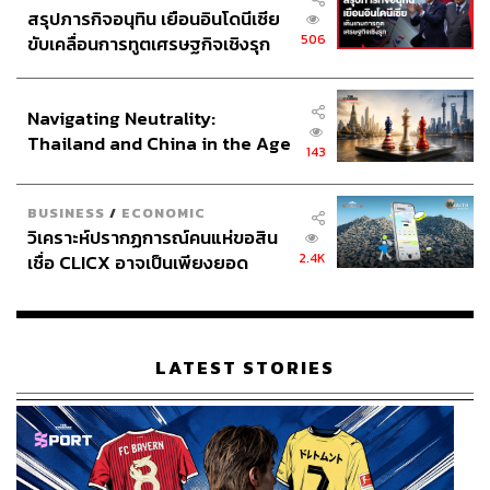
สรุปภารกิจอนุทิน เยือนอินโดนีเซีย
506
ขับเคลื่อนการทูตเศรษฐกิจเชิงรุก
สามารถติดตาม THE STANDARD WEALTH
ประกาศหุ้นส่วนยุทธศาสตร์ไทย –
ผ่านแอปพลิเคชันต่างๆ ที่คุณสะดวกหรือใช้งานอยู่แล้วได้เลย
อินโดนีเซีย
Navigating Neutrality:
Thailand and China in the Age
143
of a New Global Order
TAGS:
ธนาคารกลางสหรัฐฯ (Fed)
ชาตรี โรจนอาภา
BUSINESS
/
ECONOMIC
SCB CIO
Trump 2.0
Donald Trump
ตลาดหุ้น
วิเคราะห์ปรากฏการณ์คนแห่ขอสิน
2.4K
เชื่อ CLICX อาจเป็นเพียงยอด
ภูเขาน้ำแข็ง ของปัญหาหนี้ครัว
เรือนไทยที่ถูกซุกไว้
LATEST STORIES
296