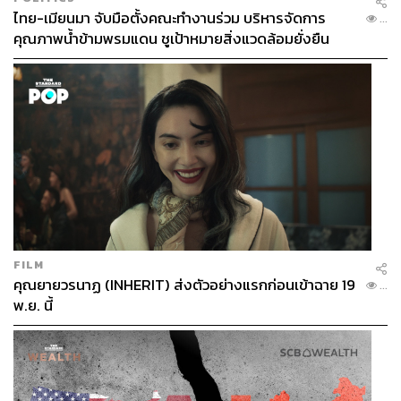
ไทย-เมียนมา จับมือตั้งคณะทำงานร่วม บริหารจัดการ
...
คุณภาพน้ำข้ามพรมแดน ชูเป้าหมายสิ่งแวดล้อมยั่งยืน
FILM
คุณยายวรนาฏ (INHERIT) ส่งตัวอย่างแรกก่อนเข้าฉาย 19
...
พ.ย. นี้