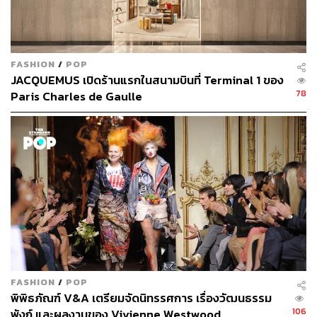
และให้มีการกรอกเหตุผลความจำเป็นดังกล่าวในแบบฟอร์ม
ด้วย กระทั่งเริ่มมีเสียงกดดันว่าเที่ยวบิน 2 เที่ยวต่อเดือนอาจมี
ไม่พอต่อความต้องการเดินทางกลับประเทศ และส่งผลกระทบ
ต่อผู้ที่จำเป็นต้องเดินทางกลับอย่างเร่งด่วน
FASHION
/
POP
JACQUEMUS เปิดร้านแรกในสนามบินที่ Terminal 1 ของ
ต่อมาในเที่ยวบินรอบเดือนสิงหาคม สถานทูตไทย ณ กรุง
78
Paris Charles de Gaulle
ลอนดอนตัดสินใจเปลี่ยนระบบการลงทะเบียนใหม่ ที่เปิด
โอกาสให้ผู้ที่ต้องการเดินทางกลับเลือกเที่ยวบินในเดือนนั้นๆ
เองได้ และยกเลิกคิวในระบบการลงทะเบียนแบบเก่าทั้งหมด
โดยระบุเหตุผลว่า เนื่องจากปัญหามีผู้สละสิทธิ์ที่จะเดินทาง
และผู้ที่ลงทะเบียนซ้ำซ้อนจำนวนมาก และมีเที่ยวบินเพิ่มเป็น
3 เที่ยวบินต่อเดือน
พิสูจน์อักษร: พรนภัส ชำนาญค้า
TAGS:
Fit-to-Fly
การเดินทาง
London
สถานทูตไทย
FASHION
/
POP
พิพิธภัณฑ์ V&A เตรียมจัดนิทรรศการ เรื่องวัฒนธรรม
106
พังก์ และผลงานของ Vivienne Westwood