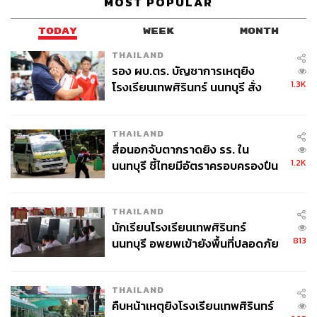
MOST POPULAR
TODAY
WEEK
MONTH
THAILAND
รอง ผบ.ตร. บัญชาการเหตุยิง
1.3K
โรงเรียนเทพศิรินทร์ นนทบุรี สั่ง
ค้นหา 2 รอบยืนยันไร้คนติดค้าง พบ
ศพปู่-ย่าที่บ้านพักผู้ก่อเหตุ
THAILAND
สื่อนอกจับตากราดยิง รร. ใน
1.2K
นนทบุรี ชี้ไทยมีอัตราครอบครองปืน
สูงในระดับต้นของภูมิภาค
THAILAND
นักเรียนโรงเรียนเทพศิรินทร์
813
นนทบุรี อพยพเข้ายังพื้นที่ปลอดภัย
ชั่วคราว หลังเหตุใช้อาวุธปืนภายใน
โรงเรียนคลี่คลาย
THAILAND
คืบหน้าเหตุยิงโรงเรียนเทพศิรินทร์