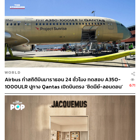
บริการตรวจร่างกายพิเศษและออกใบรับรองแพทย์ดังกล่าว
เพื่อช่วยเหลือผู้ที่ต้องการเดินทางกลับประเทศแล้ว โดยผู้ที่จะ
เดินทางต้องติดต่อแพทย์เวชปฏิบัติทั่วไป (GP) หรือสถาน
พยาบาลเพื่อขอใบรับรองแพทย์ด้วยตนเอง
“ทำไมยังไม่เลิกใบ Fit-to-Fly เสียทีครับ เมื่อไรจะเข้าใจว่าเป็น
ใบที่ไม่มีประโยชน์เพราะไม่ได้บอกว่าคุณติดโควิด-19 หรือ
ไม่ แล้วก็ต้องกลับไปกักตัวอยู่แล้ว ทำไมถึงต้องหาภาระเพิ่ม
เติมให้ประชาชนโดยไม่จำเป็นด้วยครับ” คือหนึ่งความคิดเห็น
บนหน้าเพจเฟซบุ๊กของสถานทูต
WORLD
Airbus ทำสถิติบินมาราธอน 24 ชั่วโมง ทดสอบ A350-
ตั้งแต่เกิดการห้ามเที่ยวบินของสายการบินพาณิชย์เดินทาง
671
1000ULR ปูทาง Qantas เปิดบินตรง ‘ซิดนีย์-ลอนดอน’
เข้าประเทศไทยในช่วงเดือนเมษายน เริ่มมีการจัดเที่ยวบินพา
ปี 2027
คนไทยในสหราชอาณาจักรและไอร์แลนด์กลับประเทศมา
เป็นระยะ โดยแต่เดิมสถานเอกอัครราชทูตไทย ณ กรุง
ลอนดอน ใช้ระบบการลงทะเบียนผ่านแอปพลิเคชัน Google
Forms ซึ่งทางสถานทูตระบุว่า การได้กลับประเทศจะเรียง
ลำดับตามลำดับการลงทะเบียน แต่ขอให้ผู้ลงทะเบียน
พิจารณาความจำเป็นเร่งด่วนของตนก่อนตัดสินใจลงทะเบียน