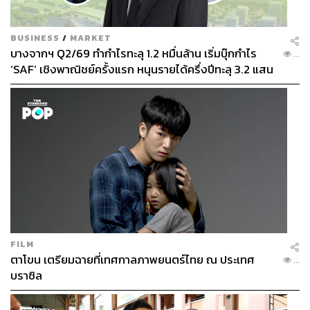
BUSINESS
/
MARKET
บางจากฯ Q2/69 ทำกำไรทะลุ 1.2 หมื่นล้าน เริ่มบุ๊กกำไร
...
‘SAF’ เชิงพาณิชย์ครั้งแรก หนุนรายได้ครึ่งปีทะลุ 3.2 แสน
ล้าน
FILM
ตาโขน เตรียมฉายที่เทศกาลภาพยนตร์ไทย ณ ประเทศ
...
บราซิล