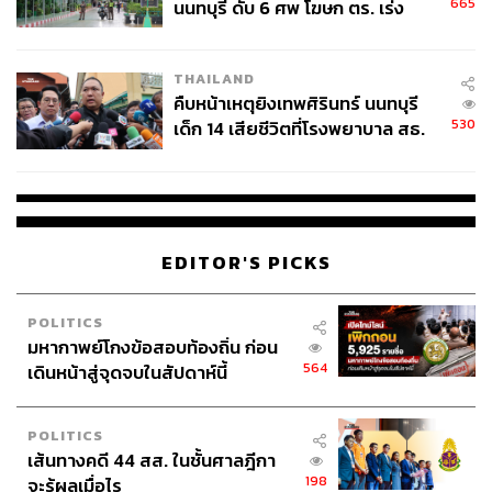
665
นนทบุรี ดับ 6 ศพ โฆษก ตร. เร่ง
สอบปมขโมยปืนปู่ก่อเหตุ
THAILAND
คืบหน้าเหตุยิงเทพศิรินทร์ นนทบุรี
530
เด็ก 14 เสียชีวิตที่โรงพยาบาล สธ.
ยืนยันครูเสียชีวิต 5 ราย เจ็บ 22
ราย
EDITOR'S PICKS
POLITICS
มหากาพย์โกงข้อสอบท้องถิ่น ก่อน
564
เดินหน้าสู่จุดจบในสัปดาห์นี้
POLITICS
เส้นทางคดี 44 สส. ในชั้นศาลฎีกา
198
จะรู้ผลเมื่อไร