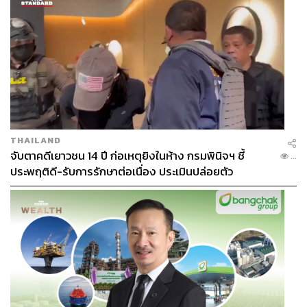
THAILAND
จับตาคดีเยาวชน 14 ปี ก่อเหตุยิงในห้าง กรมพินิจฯ ชี้
...
ประพฤติดี-รับการรักษาต่อเนื่อง ประเมินปล่อยตัว