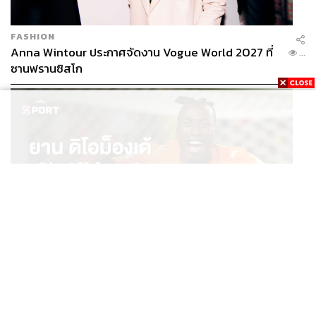
FASHION
Anna Wintour ประกาศจัดงาน Vogue World 2027 ที่
...
ซานฟรานซิสโก
SPORT
ยาน ดิโอม็องเด้ 2 ปีก่อนยังไร้สโมสรอาชีพ สู่นักเตะค่าตัว
...
125 ล้านยูโร กับคำสัญญาถึงน้องสาวผู้ล่วงลับ