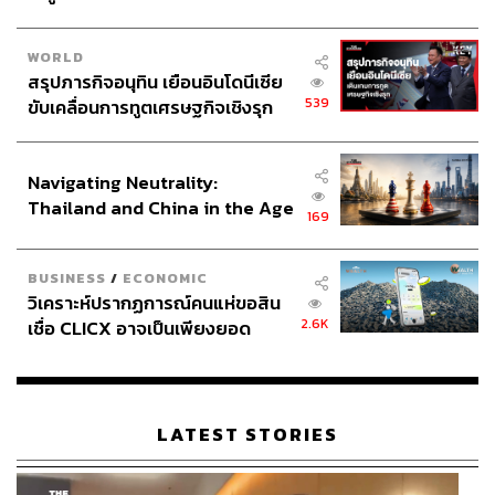
WORLD
สรุปภารกิจอนุทิน เยือนอินโดนีเซีย
539
ขับเคลื่อนการทูตเศรษฐกิจเชิงรุก
ประกาศหุ้นส่วนยุทธศาสตร์ไทย –
อินโดนีเซีย
Navigating Neutrality:
Thailand and China in the Age
169
of a New Global Order
BUSINESS
/
ECONOMIC
วิเคราะห์ปรากฏการณ์คนแห่ขอสิน
2.6K
เชื่อ CLICX อาจเป็นเพียงยอด
ภูเขาน้ำแข็ง ของปัญหาหนี้ครัว
เรือนไทยที่ถูกซุกไว้
LATEST STORIES