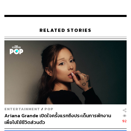
กระทั่งเวลาประมาณ 17.15 น. มีการเปิดให้ลงทะเบียนได้อีก
ครั้ง โดยสถานทูตระบุผ่านโพสต์ของเพจว่า “การลงทะเบียน
เมื่อเช้ามีผู้ลงทะเบียนสำเร็จประมาณ 160 ท่าน ก่อนที่ระบบ
RELATED STORIES
จะขัดข้อง เนื่องจากมีผู้ใช้บริการจำนวนมากเข้าใช้งานใน
ระบบพร้อมกันและมีการลงทะเบียนซ้ำซ้อน” มีรายงานว่าคน
ไทยและชาวต่างชาติส่วนหนึ่งสามารถลงทะเบียนได้สำเร็จใน
ห้วงเวลาดังกล่าว
อย่างไรก็ตาม คนไทยอีกส่วนหนึ่งยังคงตั้งคำถามที่เกิดขึ้นกับ
ระบบการลงทะเบียน และมาตรการห้ามเที่ยวบินพาณิชย์ที่ยัง
คงมีอยู่ของไทยว่าอาจทำให้ผู้ที่มีความจำเป็นเร่งด่วน เช่น มี
ปัญหาสุขภาพ วีซ่าใกล้หมด ไม่สามารถเดินทางกลับได้ทัน
ท่วงที รวมทั้งมีคำถามถึงมาตรการให้ใช้ใบรับรองแพทย์แบบ
Fit-to-Fly ก่อนเดินทาง ซึ่งไม่ได้เป็นใบรับรองแพทย์ที่แสดงว่า
ENTERTAINMENT
/
POP
ปลอดจากเชื้อโควิด-19 แต่ประการใด และอาจเป็นการเพิ่ม
Ariana Grande เปิดใจครั้งแรกถึงประเด็นการพักงาน
ภาระในการเดินทางกลับประเทศไทยโดยไม่จำเป็น เพราะ
92
เพื่อไปใช้ชีวิตส่วนตัว
ตั้งแต่เดือนสิงหาคมนี้ สถานทูตไทย ณ กรุงลอนดอนจะไม่มี