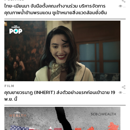
ไทย-เมียนมา จับมือตั้งคณะทำงานร่วม บริหารจัดการ
...
คุณภาพน้ำข้ามพรมแดน ชูเป้าหมายสิ่งแวดล้อมยั่งยืน
FILM
คุณยายวรนาฏ (INHERIT) ส่งตัวอย่างแรกก่อนเข้าฉาย 19
...
พ.ย. นี้