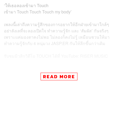
‘ให้เธอลองเข้ามา Touch
เข้ามา Touch Touch Touch my body’
เพลงนี้เล่าถึงความรู้สึกของการอยากให้อีกฝ่ายเข้ามาใกล้ๆ
อย่าลังเลที่จะลองเปิดใจ ทำความรู้จัก และ ‘สัมผัส’ กันจริงๆ
เพราะแค่มองตาคงไม่พอ ไม่ลองก็คงไม่รู้ เหมือนชวนให้มา
ทำความรู้จักกับ 4 หนุ่มวง JASP.ER กันให้ลึกขึ้นกว่าเดิม
รับชมมิวสิกวิดีโอ TOUCH ได้ที่ YouTube: RISER MUSIC
ภาพ:
RISER MUSIC
READ MORE
TAGS:
อู๋-ธนบูรณ์ เกียรตินิรันดร์
ศิลปิน
Hip hop
มิวสิกวิดีโอ
ปอนด์-ณราวิชญ์ เลิศรัตน์โกสุมภ์
แซนต้า-พงศภัค อุดมโภชน์
RISER MUSIC
JASP.ER
จุง-อาเชน ไอย์ดึน