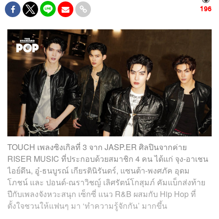
196
TOUCH เพลงซิงเกิลที่ 3 จาก JASP.ER ศิลปินจากค่าย
RISER MUSIC ที่ประกอบด้วยสมาชิก 4 คน ได้แก่ จุง-อาเชน
ไอย์ดึน, อู๋-ธนบูรณ์ เกียรตินิรันดร์, แซนต้า-พงศภัค อุดม
โภชน์ และ ปอนด์-ณราวิชญ์ เลิศรัตน์โกสุมภ์ คัมแบ็กส่งท้าย
ปีกับเพลงจังหวะสนุก เซ็กซี่ แนว R&B ผสมกับ Hip Hop ที่
ตั้งใจชวนให้แฟนๆ มา ‘ทำความรู้จักกัน’ มากขึ้น