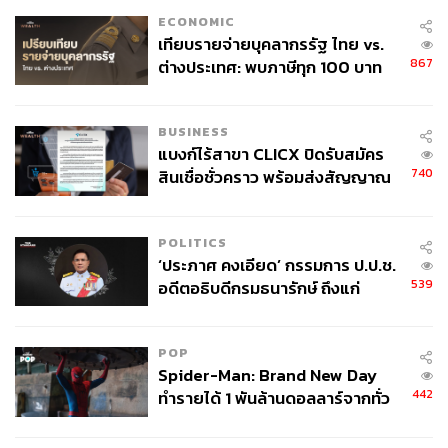
ECONOMIC
เทียบรายจ่ายบุคลากรรัฐ ไทย vs.
867
ต่างประเทศ: พบภาษีทุก 100 บาท
ของคนไทยใช้ไปกับข้าราชการเฉียด
40 บาท
BUSINESS
แบงก์ไร้สาขา CLICX ปิดรับสมัคร
740
สินเชื่อชั่วคราว พร้อมส่งสัญญาณ
เตือนกลุ่มกู้เงินผิดวัตถุประสงค์-ให้
ข้อมูลเท็จ เตรียมดำเนินคดีเด็ดขาด
POLITICS
‘ประภาศ คงเอียด’ กรรมการ ป.ป.ช.
539
อดีตอธิบดีกรมธนารักษ์ ถึงแก่
อนิจกรรม
POP
Spider-Man: Brand New Day
442
ทำรายได้ 1 พันล้านดอลลาร์จากทั่ว
โลกภายใน 6 วัน