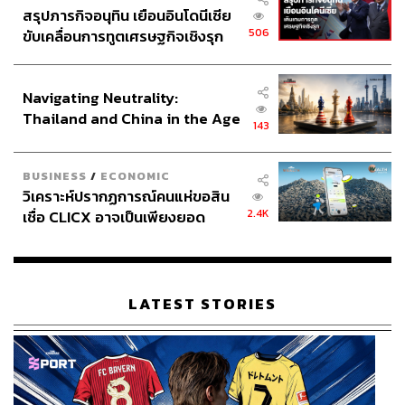
สรุปภารกิจอนุทิน เยือนอินโดนีเซีย
506
ขับเคลื่อนการทูตเศรษฐกิจเชิงรุก
ประกาศหุ้นส่วนยุทธศาสตร์ไทย –
อินโดนีเซีย
Navigating Neutrality:
Thailand and China in the Age
143
of a New Global Order
BUSINESS
/
ECONOMIC
วิเคราะห์ปรากฏการณ์คนแห่ขอสิน
2.4K
เชื่อ CLICX อาจเป็นเพียงยอด
ภูเขาน้ำแข็ง ของปัญหาหนี้ครัว
เรือนไทยที่ถูกซุกไว้
LATEST STORIES