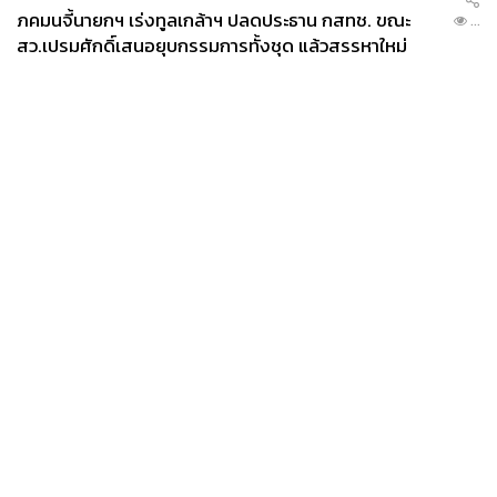
ภคมนจี้นายกฯ เร่งทูลเกล้าฯ ปลดประธาน กสทช. ขณะ
...
สว.เปรมศักดิ์เสนอยุบกรรมการทั้งชุด แล้วสรรหาใหม่
News
Wealth
Pop
Podcast
Video
Now
Opinion
Careers
Events
Privacy
About
Contact
Policy
FOR
ADVERTISING
MEMBERSHIP