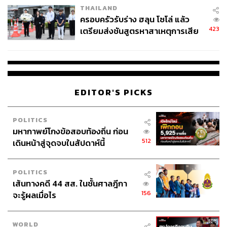
THAILAND
ครอบครัวรับร่าง ฮลุน โซโล่ แล้ว
423
เตรียมส่งชันสูตรหาสาเหตุการเสีย
ชีวิต
EDITOR'S PICKS
POLITICS
มหากาพย์โกงข้อสอบท้องถิ่น ก่อน
512
เดินหน้าสู่จุดจบในสัปดาห์นี้
POLITICS
เส้นทางคดี 44 สส. ในชั้นศาลฎีกา
156
จะรู้ผลเมื่อไร
WORLD