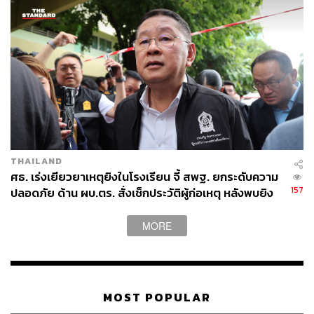
THAILAND
ศธ. เร่งเยียวยาเหตุยิงในโรงเรียน จี้ สพฐ. ยกระดับความ
157
ปลอดภัย ด้าน ผบ.ตร. สั่งเช็กประวัติผู้ก่อเหตุ หลังพบยิง
จุดตายแม่นยำ
MORE
MOST POPULAR