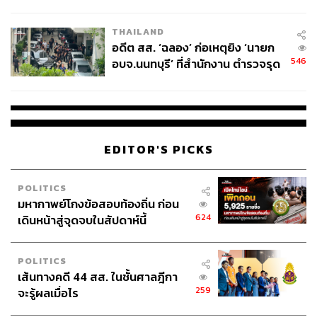
ผู้ใช้ถอดเปลี่ยนแบตเองได้ ก่อนกฎ
EU บังคับปีหน้า
THAILAND
อดีต สส. ‘ฉลอง’ ก่อเหตุยิง ‘นายก
546
อบจ.นนทบุรี’ ที่สำนักงาน ตำรวจรุด
ลงพื้นที่
EDITOR'S PICKS
POLITICS
มหากาพย์โกงข้อสอบท้องถิ่น ก่อน
624
เดินหน้าสู่จุดจบในสัปดาห์นี้
POLITICS
เส้นทางคดี 44 สส. ในชั้นศาลฎีกา
259
จะรู้ผลเมื่อไร