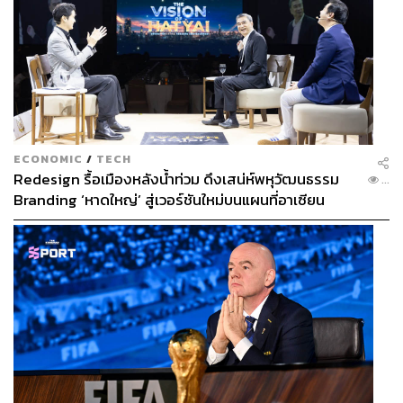
ECONOMIC
/
TECH
Redesign รื้อเมืองหลังน้ำท่วม ดึงเสน่ห์พหุวัฒนธรรม
...
Branding ‘หาดใหญ่’ สู่เวอร์ชันใหม่บนแผนที่อาเซียน