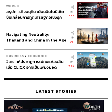
WORLD
สรุปภารกิจอนุทิน เยือนอินโดนีเซีย
566
ขับเคลื่อนการทูตเศรษฐกิจเชิงรุก
ประกาศหุ้นส่วนยุทธศาสตร์ไทย –
อินโดนีเซีย
Navigating Neutrality:
Thailand and China in the Age
213
of a New Global Order
BUSINESS
/
ECONOMIC
วิเคราะห์ปรากฏการณ์คนแห่ขอสิน
2.7K
เชื่อ CLICX อาจเป็นเพียงยอด
ภูเขาน้ำแข็ง ของปัญหาหนี้ครัว
เรือนไทยที่ถูกซุกไว้
LATEST STORIES