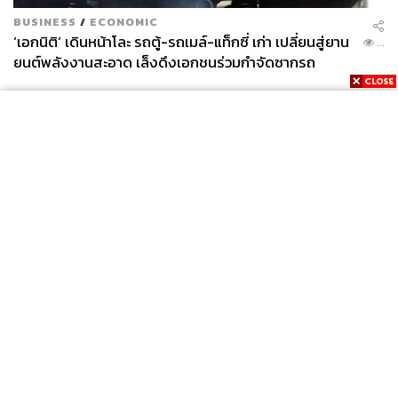
BUSINESS
/
ECONOMIC
‘เอกนิติ’ เดินหน้าโละ รถตู้-รถเมล์-แท็กซี่ เก่า เปลี่ยนสู่ยาน
...
ยนต์พลังงานสะอาด เล็งดึงเอกชนร่วมกำจัดซากรถ
News
Wealth
Pop
Podcast
Video
Now
Opinion
Careers
Events
Privacy
About
Contact
Policy
FOR
ADVERTISING
MEMBERSHIP