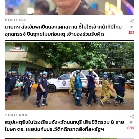
POLITICS
นายกฯ สั่งเข้มพกปืนนอกเคหสถาน ชี้ไม่ใช่เจ้าหน้าที่มีโทษ
122
อุกฉกรรจ์ ปืนถูกขโมยก่อเหตุ เจ้าของร่วมรับผิด
THAILAND
สรุปเหตุยิงในโรงเรียนจังหวัดนนทบุรี เสียชีวิตรวม 8 ราย
839
โฆษก ตร. เผยปมค้นประวัติคดีกราดยิงที่สหรัฐฯ