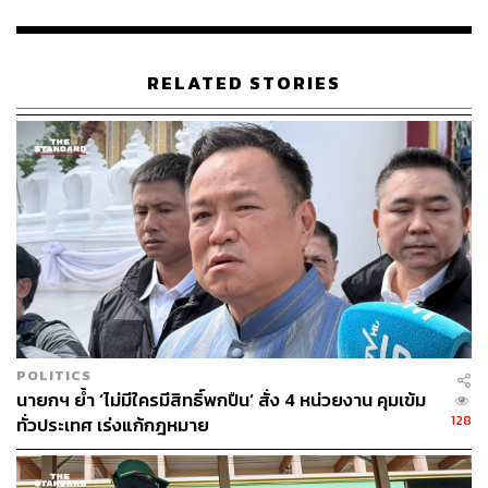
ของขวัญวันที่ 17 ตุลาคม วันสถาปนาสำนักงานตำรวจแห่ง
ชาติ แต่ไม่อยากให้ประเด็นเรื่องทรงผมเป็นเรื่องที่พิเศษมาก
นัก สิ่งที่อยากให้มุ่งคือเราได้ปรับประยุกต์จากการลงไปสัมผัส
RELATED STORIES
ปัญหา อุปสรรคของน้องๆ ในพื้นที่จริง จากนี้ไม่ใช่เพียงการ
ไปตรวจเยี่ยมเท่านั้น แต่ต้องเอาปัญหามาแก้ไข ถือเป็น
นโยบายของผู้บังคับบัญชาทุกท่าน
TAGS:
ตำรวจ
ผู้บัญชาการตำรวจแห่งชาติ
สำนักงานตำรวจแห่งชาติ
ต่อศักดิ์ สุขวิมล
ทรงผม
ผบ.ตร.
POLITICS
นายกฯ ย้ำ ‘ไม่มีใครมีสิทธิ์พกปืน’ สั่ง 4 หน่วยงาน คุมเข้ม
128
ทั่วประเทศ เร่งแก้กฎหมาย
408