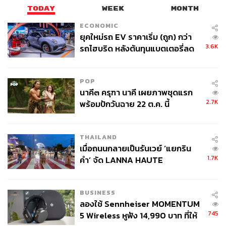
TODAY
WEEK
MONTH
ECONOMIC
ยุคใหม่รถ EV ราคาเริ่ม (ถูก) กว่า
3.6K
รถไฮบริด หลังต้นทุนแบตเตอรี่ลด
ลง - จีนแห่บุกตลาดเกิดใหม่
POP
นาคี๓ ครุฑา นาคี เผยภาพชุดแรก
2.7K
พร้อมปักวันฉาย 22 ต.ค. นี้
THAILAND
เมื่อถนนกลายเป็นรันเวย์ ‘แยกริน
1.7K
คำ’ จัด LANNA HAUTE
COUTURE กลางสายฝน
BUSINESS
ลองใช้ Sennheiser MOMENTUM
745
5 Wireless หูฟัง 14,990 บาท ที่ให้