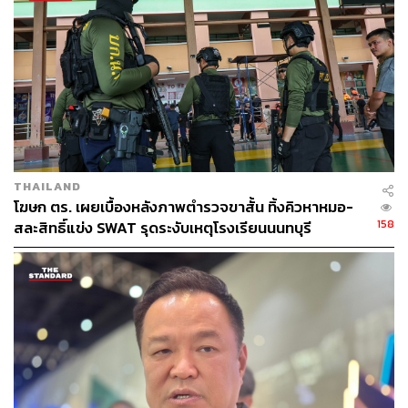
ABOUT THE AUTHOR
THE STANDARD TEAM
กองบรรณาธิการ THE STANDARD
ABOUT THE PHOTOGRAPHER
ศวิตา พูลเสถียร
ช่างภาพข่าว ประจำสำนักข่าว THE
STANDARD
THAILAND
โฆษก ตร. เผยเบื้องหลังภาพตำรวจขาสั้น ทิ้งคิวหาหมอ-
158
สละสิทธิ์แข่ง SWAT รุดระงับเหตุโรงเรียนนนทบุรี