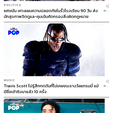
POLITICS
ยศชนัน เคาะแผนความปลอดภัยในรั้วโรงเรียน 90 วัน ส่ง
...
นักสุขภาพจิตดูแล-คุมเข้มคัดกรองสิ่งผิดกฎหมาย
MUSIC
Travis Scott ไม่รู้สึกกดดันที่ไม่เคยชนะรางวัลแกรมมี่ แม้
...
มีชื่อเข้าชิงมาแล้ว 10 ครั้ง