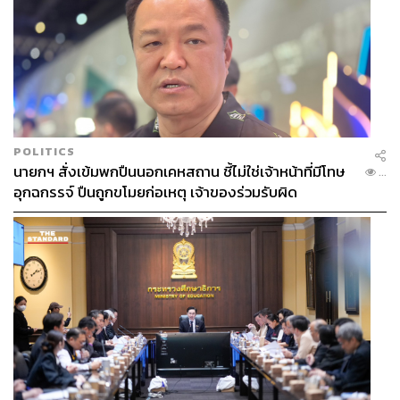
POLITICS
นายกฯ สั่งเข้มพกปืนนอกเคหสถาน ชี้ไม่ใช่เจ้าหน้าที่มีโทษ
...
อุกฉกรรจ์ ปืนถูกขโมยก่อเหตุ เจ้าของร่วมรับผิด