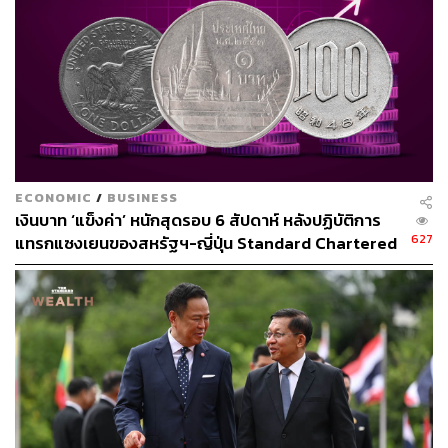
ช่องทางติดตาม
THE STANDARD WEALTH
Twitter:
twitter.com/standard_wealth
Instagram:
instagram.com/thestandardwealth
Official Line:
https://lin.ee/xfPbXUP
สามารถติดตาม THE STANDARD WEALTH
ผ่านแอปพลิเคชันต่างๆ ที่คุณสะดวกหรือใช้งานอยู่แล้วได้เลย
ECONOMIC
/
BUSINESS
เงินบาท ‘แข็งค่า’ หนักสุดรอบ 6 สัปดาห์ หลังปฏิบัติการ
627
แทรกแซงเยนของสหรัฐฯ-ญี่ปุ่น Standard Chartered
เปิดเป้าสิ้นปีนี้จ่อแข็งต่อแตะ 32.50 บาทต่อดอลลาร์
TAGS:
เศรษฐพุฒิ สุทธิวาทนฤพุฒิ
เศรษฐกิจไทย
ธนาคารแห่งประเทศไทย
การเงิน
เงินทุนสำรองระหว่างประเทศ
เงินบาทอ่อนค่า