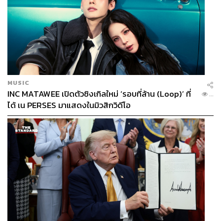
MUSIC
INC MATAWEE เปิดตัวซิงเกิลใหม่ ‘รอบที่ล้าน (Loop)’ ที่
...
ได้ เน PERSES มาแสดงในมิวสิกวิดีโอ