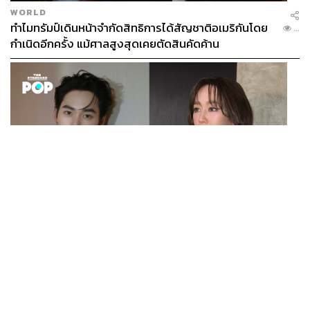
WORLD
ทำไมทรัมป์เดินหน้าจำกัดสิทธิการได้สัญชาติอเมริกันโดย
...
กำเนิดอีกครั้ง แม้ศาลสูงสุดเคยตัดสินคัดค้าน
ENTERTAINMENT
เก้า นพเก้า และ พาย รินรดา เตรียมร่วมงานกันใน ‘รสกาล
...
Enchanted Taste In Time’