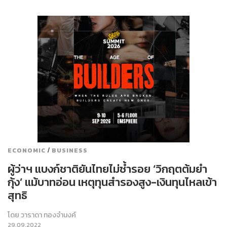
/
ECONOMIC
BUSINESS
ผู้ว่าฯ แบงก์ชาติยันไทยไม่ซ้ำรอย ‘วิกฤตต้มยำ
กุ้ง’ แม้บาทอ่อน เหตุทุนสำรองสูง-เงินทุนไหลเข้า
สุทธิ
โดย
วาราดา ทองจำนงค์
29.09.2022