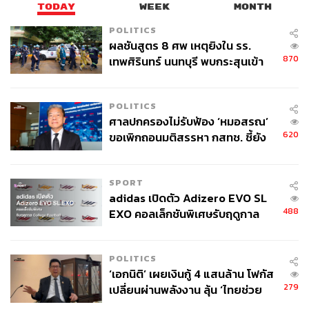
TODAY
WEEK
MONTH
POLITICS
ผลชันสูตร 8 ศพ เหตุยิงใน รร.
870
เทพศิรินทร์ นนทบุรี พบกระสุนเข้า
จุดสำคัญ ‘ศีรษะ-หน้าอก’ ครูถูกยิง
4 นัด จากระยะไกล
POLITICS
ศาลปกครองไม่รับฟ้อง ‘หมอสรณ’
620
ขอเพิกถอนมติสรรหา กสทช. ชี้ยัง
ไม่ใช่ผู้เดือดร้อนเสียหาย
SPORT
adidas เปิดตัว Adizero EVO SL
488
EXO คอลเล็กชันพิเศษรับฤดูกาล
College Football
POLITICS
‘เอกนิติ’ เผยเงินกู้ 4 แสนล้าน โฟกัส
279
เปลี่ยนผ่านพลังงาน ลุ้น ‘ไทยช่วย
ไทยพลัส’ เฟส 2 รอประเมินความ