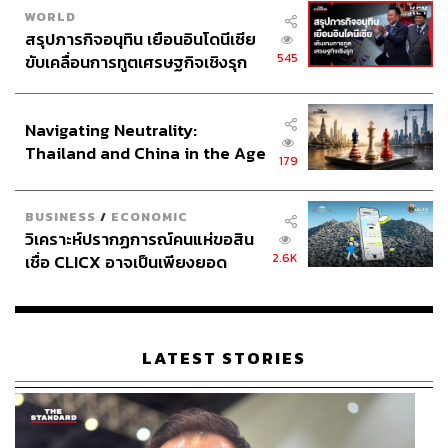
WORLD
สรุปภารกิจอนุทิน เยือนอินโดนีเซีย
545
ขับเคลื่อนการทูตเศรษฐกิจเชิงรุก
ประกาศหุ้นส่วนยุทธศาสตร์ไทย –
อินโดนีเซีย
Navigating Neutrality:
Thailand and China in the Age
179
of a New Global Order
BUSINESS
/
ECONOMIC
วิเคราะห์ปรากฏการณ์คนแห่ขอสิน
2.6K
เชื่อ CLICX อาจเป็นเพียงยอด
ภูเขาน้ำแข็ง ของปัญหาหนี้ครัว
เรือนไทยที่ถูกซุกไว้
LATEST STORIES