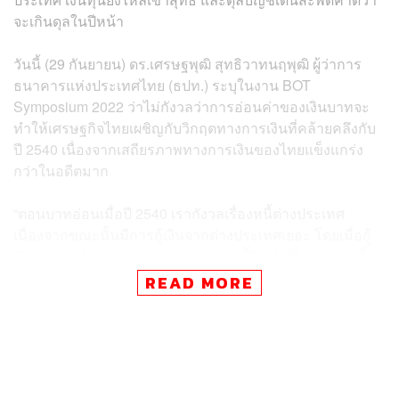
จะเกินดุลในปีหน้า
วันนี้ (29 กันยายน) ดร.เศรษฐพุฒิ สุทธิวาทนฤพุฒิ ผู้ว่าการ
ธนาคารแห่งประเทศไทย (ธปท.) ระบุในงาน BOT
Symposium 2022 ว่าไม่กังวลว่าการอ่อนค่าของเงินบาทจะ
ทำให้เศรษฐกิจไทยเผชิญกับวิกฤตทางการเงินที่คล้ายคลึงกับ
ปี 2540 เนื่องจากเสถียรภาพทางการเงินของไทยแข็งแกร่ง
กว่าในอดีตมาก
“ตอนบาทอ่อนเมื่อปี 2540 เรากังวลเรื่องหนี้ต่างประเทศ
เนื่องจากขณะนั้นมีการกู้เงินจากต่างประเทศเยอะ โดยเมื่อกู้
เงินดอลลาร์เยอะ พอบาทอ่อน ภาระหนี้จึงเพิ่มขึ้น แต่ตอนนี้
ประเทศเรามีปัญหานี้น้อยมาก ดังนั้นโอกาสที่ประเทศไทยจะ
READ MORE
เผชิญกับวิกฤตที่ใกล้เคียงกับปี 2540 หรือวิกฤตเศรษฐกิจอย่าง
ศรีลังกาจึงมีน้อยมาก ย้อนกลับไปเมื่อปี 2540 ทุนสำรอง
ระหว่างประเทศของเราน้อยกว่าหนี้ต่างประเทศ ทำให้คน
ขาดความเชื่อมั่น เจ้าหนี้จึงต้องการเรียกหนี้คืน”