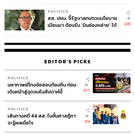
เหมาะสม
POLITICS
สส. ปชน. จี้รัฐบาลทบทวนนโยบาย
228
เมียนมา ต้อนรับ ‘มินอ่องหล่าย’ ได้
แค่สัญญาว่างเปล่า
EDITOR'S PICKS
POLITICS
มหากาพย์โกงข้อสอบท้องถิ่น ก่อน
577
เดินหน้าสู่จุดจบในสัปดาห์นี้
POLITICS
เส้นทางคดี 44 สส. ในชั้นศาลฎีกา
214
จะรู้ผลเมื่อไร