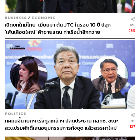
BUSINESS
/
ECONOMIC
เปิดบทใหม่ไทย-เมียนมา ดัน JTC ในรอบ 10 ปี ปลุก
76
239
‘เส้นเลือดใหญ่’ ค้าชายแดน ท่าเรือน้ำลึกทวาย
ABOUT THE AUTHOR
วาราดา ทองจำนงค์
Content Creator สำนักข่าว THE
STANDARD WEALTH
POLITICS
ภคมนจี้นายกฯ เร่งทูลเกล้าฯ ปลดประธาน กสทช. ขณะ
127
สว.เปรมศักดิ์เสนอยุบกรรมการทั้งชุด แล้วสรรหาใหม่