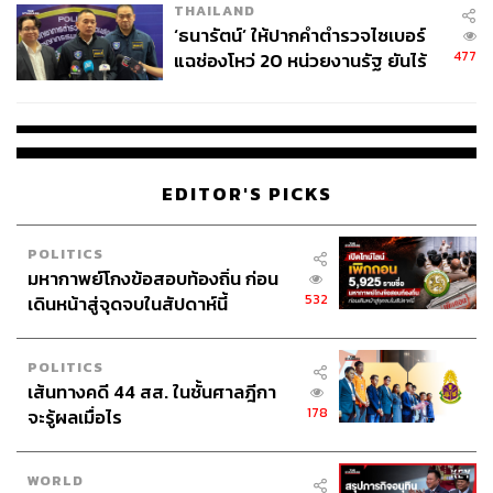
THAILAND
‘ธนารัตน์’ ให้ปากคำตำรวจไซเบอร์
477
แฉช่องโหว่ 20 หน่วยงานรัฐ ยันไร้
นัยทางการเมือง
EDITOR'S PICKS
POLITICS
มหากาพย์โกงข้อสอบท้องถิ่น ก่อน
532
เดินหน้าสู่จุดจบในสัปดาห์นี้
POLITICS
เส้นทางคดี 44 สส. ในชั้นศาลฎีกา
178
จะรู้ผลเมื่อไร
WORLD