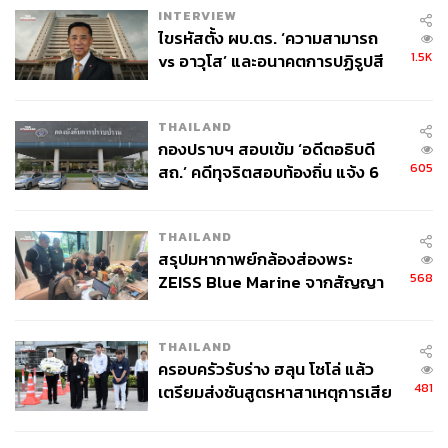
INTERVIEW
ไขรหัสตั้ง ผบ.ตร. ‘ความสามารถ
1.5K
vs อาวุโส’ และอนาคตการปฏิรูปสี
กากี กับ พล.ต.อ. เอก อังสนานนท์
THAILAND
กองปราบฯ สอบเข้ม ‘อดีตอธิบดี
605
สถ.’ คดีทุจริตสอบท้องถิ่น แจ้ง 6
ข้อหาหนัก จ่อชง ป.ป.ช. 12 ส.ค. นี้
THAILAND
สรุปมหากาพย์กล้องส่องพระ
568
ZEISS Blue Marine จากสัญญา
ผลิต 8.3 ล้าน สู่ข้อพิพาท ‘มา
เวลล์ฯ’ ฟ้อง ‘โทน บางแค’ ผิดนัด
THAILAND
จ่ายหนี้-แอบระบุแบรนด์
ครอบครัวรับร่าง ฮลุน โซโล่ แล้ว
481
เตรียมส่งชันสูตรหาสาเหตุการเสีย
ชีวิต