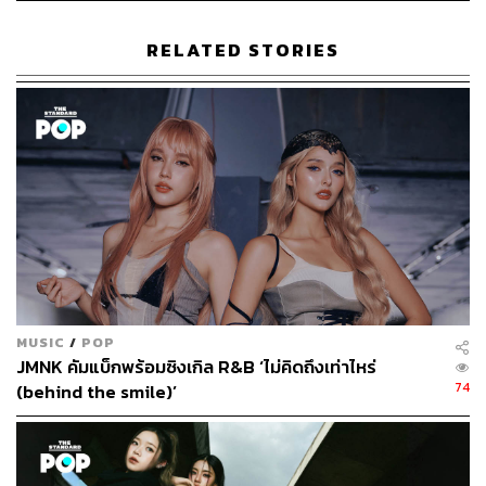
RELATED STORIES
ภาพ:
DMD MUSIC
TAGS:
เติ้ล มติมันท์
เฟิร์สวัน-วรรณกร เรืองรัตน์
T-POP
DMD MUSIC
DOMUNDI
MUSIC
/
POP
152
JMNK คัมแบ็กพร้อมซิงเกิล R&B ‘ไม่คิดถึงเท่าไหร่
74
(behind the smile)’
ABOUT THE AUTHOR
ขัติยา ฤทธิรุตม์