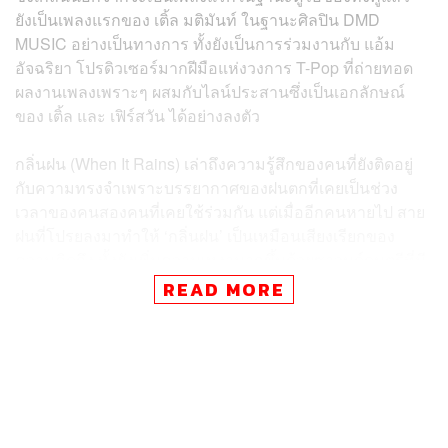
ยังเป็นเพลงแรกของ เติ้ล มติมันท์ ในฐานะศิลปิน DMD
MUSIC อย่างเป็นทางการ ทั้งยังเป็นการร่วมงานกับ แอ้ม
อัจฉริยา โปรดิวเซอร์มากฝีมือแห่งวงการ T-Pop ที่ถ่ายทอด
ผลงานเพลงเพราะๆ ผสมกับไลน์ประสานซึ่งเป็นเอกลักษณ์
ของ เติ้ล และ เฟิร์สวัน ได้อย่างลงตัว
กลิ่นฝน (When It Rains) เล่าถึงความรู้สึกของคนที่ยังติดอยู่
กับความทรงจำเพราะบรรยากาศของฝนตกที่เคยเป็นช่วง
เวลาของคนสองคนที่เคยใช้ร่วมกัน แต่เมื่ออีกคนหายไป สาย
ฝนที่โปรยลงมาทำให้ ‘กลิ่นฝน’ เป็นเหมือนเสียงเรียกของ
ความคิดถึง ทั้งยังเพิ่มความเหงามากขึ้นด้วยซาวนด์ดนตรีที่มี
เมโลดี้ Pop Ballad ผสมกลิ่นอายบรรยากาศของเสียงฝนที่ทำ
READ MORE
ให้ค่อยๆ พาผู้ฟังจมลึกไปกับอารมณ์เศร้า ความเงียบ และการ
จากลา
โดยทั้งคู่เล่าถึงการร้องเพลงนี้ว่า “เป็นเพลงที่ออกมาแทนใจ
คนที่กำลังเหงาหรือเลิกรากับคนรักไป และดีใจที่ได้ทำงาน
ร่วมกับพี่แอ้ม ทำให้ได้ลองเทคนิคการร้องในหลายๆ แบบ