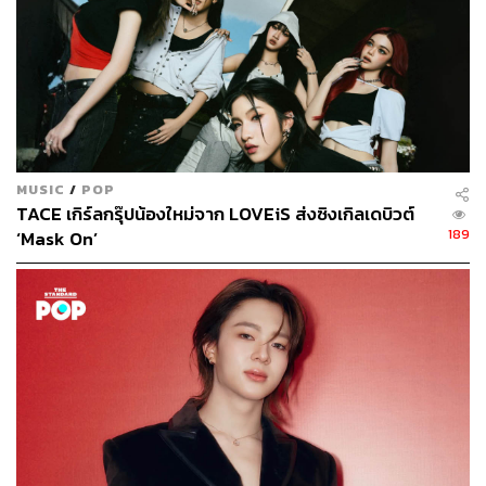
Content Creator (Thai Culture) - THE
STANDARD POP
MUSIC
/
POP
TACE เกิร์ลกรุ๊ปน้องใหม่จาก LOVEiS ส่งซิงเกิลเดบิวต์
189
‘Mask On’