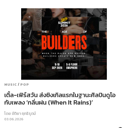
/
MUSIC
POP
เติ้ล-เฟิร์สวัน ส่งซิงเกิลแรกในฐานะศิลปินดูโอ
กับเพลง ‘กลิ่นฝน (When It Rains)’
โดย
ขัติยา ฤทธิรุตม์
03.06.2026