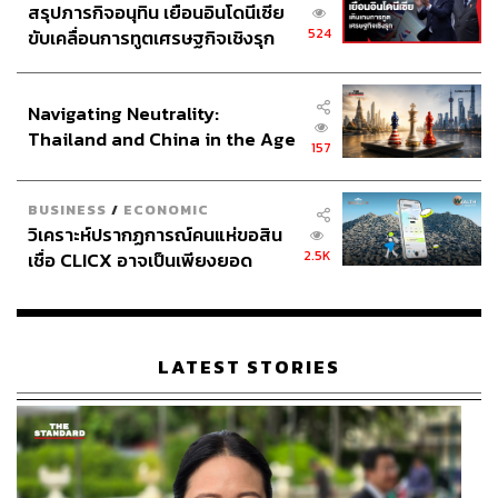
สรุปภารกิจอนุทิน เยือนอินโดนีเซีย
524
ขับเคลื่อนการทูตเศรษฐกิจเชิงรุก
ประกาศหุ้นส่วนยุทธศาสตร์ไทย –
อินโดนีเซีย
Navigating Neutrality:
Thailand and China in the Age
157
of a New Global Order
BUSINESS
/
ECONOMIC
วิเคราะห์ปรากฏการณ์คนแห่ขอสิน
2.5K
เชื่อ CLICX อาจเป็นเพียงยอด
ภูเขาน้ำแข็ง ของปัญหาหนี้ครัว
เรือนไทยที่ถูกซุกไว้
LATEST STORIES