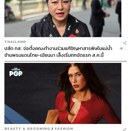
THAILAND
ปลัด ทส. จ่อตั้งคณะทำงานร่วมแก้ปัญหาสารพิษในแม่น้ำ
...
ข้ามพรมแดนไทย-เมียนมา เล็งเริ่มถกนัดแรก ส.ค.นี้
BEAUTY & GROOMING
/
FASHION