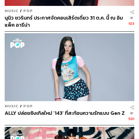
MUSIC
/
POP
นุนิว ชวรินทร์ ประกาศจัดคอนเสิร์ตเดี่ยว 31 ต.ค. นี้ ณ อิม
103
แพ็ค อารีน่า
MUSIC
/
POP
ALLY ปล่อยซิงเกิลใหม่ ‘143’ ที่สะท้อนความรักแบบ Gen Z
501