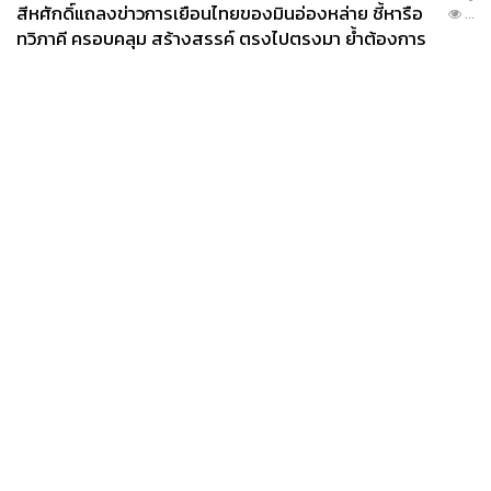
สีหศักดิ์แถลงข่าวการเยือนไทยของมินอ่องหล่าย ชี้หารือ
...
ทวิภาคี ครอบคลุม สร้างสรรค์ ตรงไปตรงมา ย้ำต้องการ
ให้เมียนมากลับสู่อาเซียน
News
Wealth
Pop
Podcast
Video
Now
Opinion
Careers
Events
Privacy
About
Contact
Policy
FOR
ADVERTISING
MEMBERSHIP