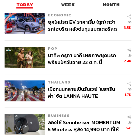
TODAY
WEEK
MONTH
ECONOMIC
ยุคใหม่รถ EV ราคาเริ่ม (ถูก) กว่า
3.5K
รถไฮบริด หลังต้นทุนแบตเตอรี่ลด
ลง - จีนแห่บุกตลาดเกิดใหม่
POP
นาคี๓ ครุฑา นาคี เผยภาพชุดแรก
2.4K
พร้อมปักวันฉาย 22 ต.ค. นี้
THAILAND
เมื่อถนนกลายเป็นรันเวย์ ‘แยกริน
1.7K
คำ’ จัด LANNA HAUTE
COUTURE กลางสายฝน
BUSINESS
ลองใช้ Sennheiser MOMENTUM
641
5 Wireless หูฟัง 14,990 บาท ที่ให้