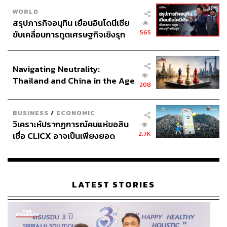
WORLD
สรุปภารกิจอนุทิน เยือนอินโดนีเซีย
565
ขับเคลื่อนการทูตเศรษฐกิจเชิงรุก
ประกาศหุ้นส่วนยุทธศาสตร์ไทย –
อินโดนีเซีย
Navigating Neutrality:
Thailand and China in the Age
208
of a New Global Order
BUSINESS
/
ECONOMIC
วิเคราะห์ปรากฏการณ์คนแห่ขอสิน
2.7K
เชื่อ CLICX อาจเป็นเพียงยอด
ภูเขาน้ำแข็ง ของปัญหาหนี้ครัว
เรือนไทยที่ถูกซุกไว้
LATEST STORIES