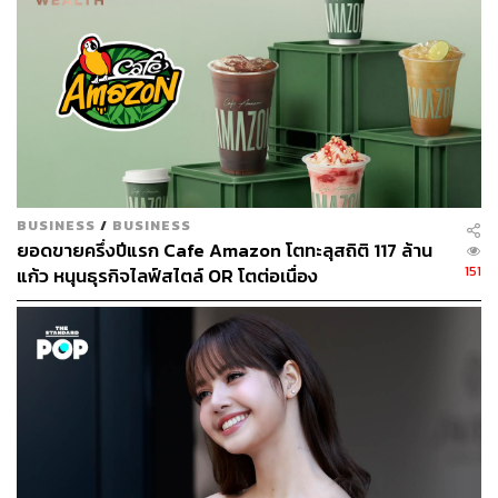
บริหารความเสี่ยงที่เหมาะสมกับผลตอบแทน และมองหาโอ
กาสใหม่ๆ ท่ามกลางความท้าทายที่เกิดขึ้น พร้อมปรับตัวให้
ทันต่อสถานการณ์การเปลี่ยนแปลงอยู่เสมอ ด้วยการพัฒนา
เทคโนโลยีเข้ามาช่วยยกระดับการให้บริการลูกค้า ผสมผสาน
กับการให้คำแนะนำที่ดีและนำเสนอผลิตภัณฑ์ที่สร้างมูลค่า
เพิ่มแก่ลูกค้าในทุกกลุ่มธุรกิจ รวมถึงให้ความช่วยเหลือลูกค้า
ที่ได้รับความเดือดร้อนต่อเนื่อง” ศักดิ์ชัยกล่าว
BUSINESS
/
BUSINESS
ยอดขายครึ่งปีแรก Cafe Amazon โตทะลุสถิติ 117 ล้าน
151
แก้ว หนุนธุรกิจไลฟ์สไตล์ OR โตต่อเนื่อง
ช่องทางติดตาม
THE STANDARD WEALTH
Twitter:
twitter.com/standard_wealth
Instagram:
instagram.com/thestandardwealth
Official Line:
https://lin.ee/xfPbXUP
สามารถติดตาม THE STANDARD WEALTH