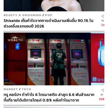
ผ่านแอปพลิเคชันต่างๆ ที่คุณสะดวกหรือใช้งานอยู่แล้วได้เลย
BEAUTY & GROOMING
/
POP
Shiseido เห็นกำไรจากการดำเนินงานเพิ่มขึ้น 90.1% ใน
74
ช่วงครึ่งแรกของปี 2026
TAGS:
การฟื้นตัวทางเศรษฐกิจ
สินเชื่อ
ธนาคารทิสโก้
ผลประกอบการ
34
MARKET
/
TECH
ทรู คอร์ปฯ ทำกำไร 6 ไตรมาสติด ล่าสุด 6.6 พันล้านบาท
208
ทั้งที่รายได้บริการโตแค่ 0.8% หลังกำไรมาจาก
ABOUT THE AUTHOR
ประสิทธิภาพและใบอนุญาตคลื่น ไม่ใช่การขยายรายได้