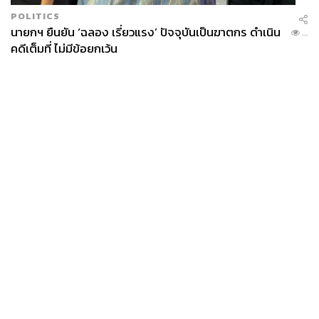
POLITICS
นายกฯ ยืนยัน ‘ฉลอง เรี่ยวแรง’ ปัจจุบันเป็นฆาตกร ดำเนิน
...
คดีเต็มที่ ไม่มีข้อยกเว้น
News
Wealth
Pop
Podcast
Video
Now
Opinion
Careers
Events
Privacy
About
Contact
Policy
FOR
ADVERTISING
MEMBERSHIP