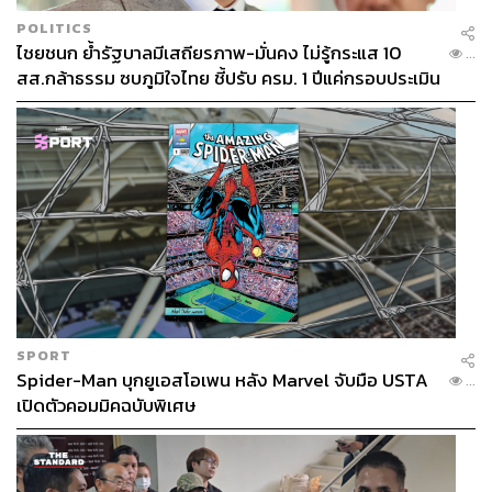
POLITICS
ไชยชนก ย้ำรัฐบาลมีเสถียรภาพ-มั่นคง ไม่รู้กระแส 10
...
สส.กล้าธรรม ซบภูมิใจไทย ชี้ปรับ ครม. 1 ปีแค่กรอบประเมิน
โยนนายกฯ ตัดสินใจ
SPORT
Spider-Man บุกยูเอสโอเพน หลัง Marvel จับมือ USTA
...
เปิดตัวคอมมิคฉบับพิเศษ