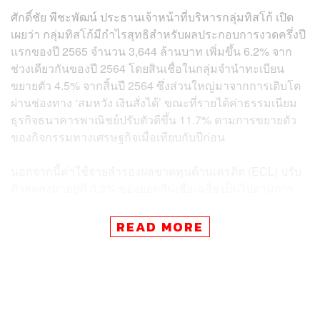
ศักดิ์ชัย พีชะพัฒน์ ประธานเจ้าหน้าที่บริหารกลุ่มทิสโก้ เปิด
เผยว่า กลุ่มทิสโก้มีกำไรสุทธิสำหรับผลประกอบการงวดครึ่งปี
แรกของปี 2565 จำนวน 3,644 ล้านบาท เพิ่มขึ้น 6.2% จาก
ช่วงเดียวกันของปี 2564 โดยสินเชื่อในกลุ่มจำนำทะเบียน
ขยายตัว 4.5% จากสิ้นปี 2564 ซึ่งส่วนใหญ่มาจากการเติบโต
ผ่านช่องทาง ‘สมหวัง เงินสั่งได้’ ขณะที่รายได้ค่าธรรมเนียม
ธุรกิจธนาคารพาณิชย์ปรับตัวดีขึ้น 11.7% ตามการขยายตัว
ของกิจกรรมทางเศรษฐกิจเมื่อเทียบกับปีก่อน
นอกจากนี้ค่าใช้จ่ายสำรองผลขาดทุนด้านเครดิต (ECL) ปรับ
ตัวลดลงมาอยู่ที่ 0.3% ของยอดสินเชื่อเฉลี่ย เป็นไปตามการ
ควบคุมคุณภาพสินทรัพย์อย่างมีประสิทธิภาพ สอดรับกับ
คุณภาพสินทรัพย์ของพอร์ตสินเชื่อที่ปรับตัวดีขึ้น โดยกลุ่มทิส
READ MORE
โก้มีสัดส่วนหนี้ที่ไม่ก่อให้เกิดรายได้ (NPLs) ลดลงมาอยู่ใน
ระดับต่ำที่ 2.2% ของสินเชื่อรวม และยังคงรักษาระดับเงิน
สำรองต่อหนี้ที่ไม่ก่อให้เกิดรายได้ที่แข็งแกร่งถึง 253%
อย่างไรก็ตาม ธุรกิจที่เกี่ยวข้องกับตลาดทุนอ่อนตัวลงตาม