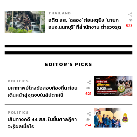
ผู้ใช้ถอดเปลี่ยนแบตเองได้ ก่อนกฎ
EU บังคับปีหน้า
THAILAND
อดีต สส. ‘ฉลอง’ ก่อเหตุยิง ‘นายก
523
อบจ.นนทบุรี’ ที่สำนักงาน ตำรวจรุด
ลงพื้นที่
EDITOR'S PICKS
POLITICS
มหากาพย์โกงข้อสอบท้องถิ่น ก่อน
621
เดินหน้าสู่จุดจบในสัปดาห์นี้
POLITICS
เส้นทางคดี 44 สส. ในชั้นศาลฎีกา
254
จะรู้ผลเมื่อไร