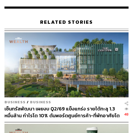
Ratio) อยู่ที่ 25.3% สูงกว่าอัตราเงินกองทุนขั้นต่ำ 11.0% ที่
กำหนดโดยธนาคารแห่งประเทศไทย และมีอัตราเงินกองทุน
ชั้นที่ 1 และ 2 ต่อสินทรัพย์เสี่ยงอยู่ที่ 21.0 และ 4.3% ตาม
RELATED STORIES
ลำดับ
ศักดิ์ชัยระบุว่า ในระยะข้างหน้าแม้สถานการณ์การแพร่
ระบาดของโควิดจะมีทิศทางดีขึ้น รวมถึงมาตรการผ่อนคลาย
การเปิดรับนักท่องเที่ยวจะส่งผลในเชิงบวกต่อการเติบโตทาง
เศรษฐกิจ แต่การเร่งตัวขึ้นอย่างมากของเงินเฟ้อที่มีแรงหนุน
จากราคาพลังงานและราคาสินค้า จะส่งผลลบต่อการเติบโต
ของเศรษฐกิจและทำให้รายได้ที่แท้จริงของภาคธุรกิจและ
ภาคครัวเรือนปรับตัวลดลง นอกจากนี้การปรับขึ้นอัตรา
ดอกเบี้ยนโยบายในระยะอันใกล้นี้ยังลดทอนความสามารถใน
การชำระหนี้ของภาคครัวเรือน โดยเฉพาะในกลุ่มเปราะบาง
BUSINESS
/
BUSINESS
ได้ ดังนั้นจึงถือเป็นปัจจัยความท้าทายของภาคธุรกิจที่ต้อง
เซ็นทรัลพัฒนา เผยงบ Q2/69 แข็งแกร่ง รายได้ทะลุ 1.3
จับตาอย่างใกล้ชิด
48
หมื่นล้าน กำไรโต 10% ดันพอร์ตศูนย์การค้า-ที่พักอาศัยโต
ยกแผง
“การดำเนินธุรกิจของกลุ่มทิสโก้ในช่วงที่เหลือของปี 2565 จะ
ยังคงมุ่งเน้นการเติบโตอย่างมีคุณภาพ โดยยึดหลักการ