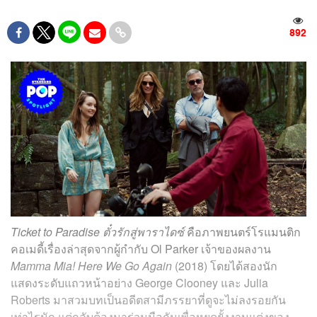
892
Ticket to Paradise ตั๋วรักสู่พาราไดซ์
คือภาพยนตร์โรแมนติก
คอเมดี้เรื่องล่าสุดจากผู้กำกับ Ol Parker เจ้าของผลงาน
Mamma Mia! Here We Go Again
(2018) โดยได้สองนัก
แสดงระดับแถวหน้าอย่าง George Clooney และ Julia
Roberts มาสวมบทเป็นอดีตสามีภรรยาที่ดูจะไม่ลงรอยกัน
เท่าไรนัก แต่กลับต้องมาร่วมมือกันเพื่อหยุดยั้งงานแต่งของ