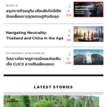
WORLD
สรุปภารกิจอนุทิน เยือนอินโดนีเซีย
523
ขับเคลื่อนการทูตเศรษฐกิจเชิงรุก
ประกาศหุ้นส่วนยุทธศาสตร์ไทย –
อินโดนีเซีย
Navigating Neutrality:
Thailand and China in the Age
156
of a New Global Order
ECONOMIC
/
BUSINESS
วิเคราะห์ปรากฏการณ์คนแห่ขอสิน
2.5K
เชื่อ CLICX อาจเป็นเพียงยอด
ภูเขาน้ำแข็ง ของปัญหาหนี้ครัว
เรือนไทยที่ถูกซุกไว้
LATEST STORIES