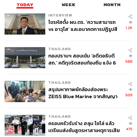
ทางการแล้ววันนี้ ในโรงภาพยนตร์
TODAY
WEEK
MONTH
INTERVIEW
รับชมตัวอย่างได้ที่นี่
ไขรหัสตั้ง ผบ.ตร. ‘ความสามารถ
1.2K
vs อาวุโส’ และอนาคตการปฏิรูปสี
กากี กับ พล.ต.อ. เอก อังสนานนท์
THAILAND
กองปราบฯ สอบเข้ม ‘อดีตอธิบดี
588
สถ.’ คดีทุจริตสอบท้องถิ่น แจ้ง 6
ข้อหาหนัก จ่อชง ป.ป.ช. 12 ส.ค. นี้
THAILAND
สรุปมหากาพย์กล้องส่องพระ
509
ZEISS Blue Marine จากสัญญา
ผลิต 8.3 ล้าน สู่ข้อพิพาท ‘มา
TAGS:
Ticket to Paradise
ภาพยนตร์
Julia Roberts
เวลล์ฯ’ ฟ้อง ‘โทน บางแค’ ผิดนัด
George Clooney
Ol Parker
THAILAND
จ่ายหนี้-แอบระบุแบรนด์
ครอบครัวรับร่าง ฮลุน โซโล่ แล้ว
475
เตรียมส่งชันสูตรหาสาเหตุการเสีย