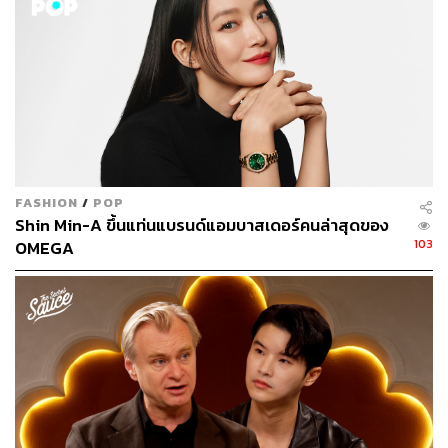
FASHION
/
POP
Shin Min-A ขึ้นแท่นแบรนด์แอมบาสเดอร์คนล่าสุดของ
103
OMEGA
อย่างไรก็ตาม
Ticket to Paradise
ยังมีจุดที่เราแอบเสียดายอยู่
เช่นกัน นั่นคือ ‘ภารกิจ’ ของอดีตสามีภรรยาที่ต้องขัดขวาง
การแต่งงานของลูกสาว ซึ่งถือเป็นพล็อตเรื่องหลักของ
ภาพยนตร์ แต่เรารู้สึกว่าผู้กำกับและทีมสร้างยังสร้างสรรค์
‘แผนการ’ ของทั้งคู่ออกมาไม่โดดเด่นเท่าไร กล่าวคือ
แผนการขัดขวางงานแต่งของ David และ Georgia ถูกนำ