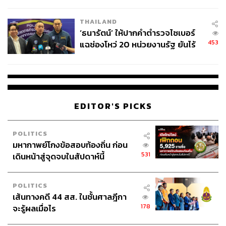
ชีวิต
THAILAND
‘ธนารัตน์’ ให้ปากคำตำรวจไซเบอร์
453
แฉช่องโหว่ 20 หน่วยงานรัฐ ยันไร้
นัยทางการเมือง
892
ABOUT THE AUTHOR
EDITOR'S PICKS
สุพัฒน์ ศิวะพรพันธ์
Content Creator ผู้หลงใหลในทุกศาสตร์และ
วัฒนธรรมของประเทศญี่ปุ่น
POLITICS
มหากาพย์โกงข้อสอบท้องถิ่น ก่อน
531
เดินหน้าสู่จุดจบในสัปดาห์นี้
POLITICS
เส้นทางคดี 44 สส. ในชั้นศาลฎีกา
178
จะรู้ผลเมื่อไร