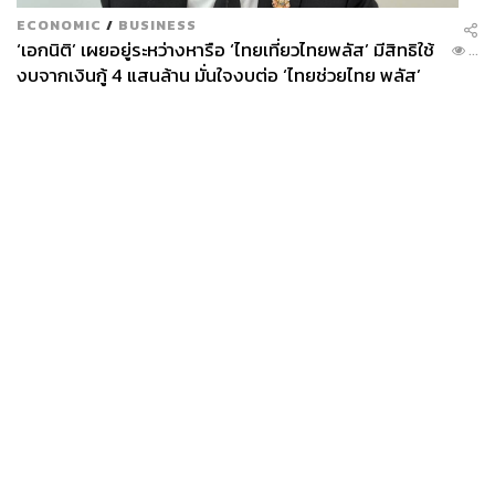
ECONOMIC
/
BUSINESS
‘เอกนิติ’ เผยอยู่ระหว่างหารือ ‘ไทยเที่ยวไทยพลัส’ มีสิทธิใช้
...
งบจากเงินกู้ 4 แสนล้าน มั่นใจงบต่อ ‘ไทยช่วยไทย พลัส’
เฟส 2 มีเพียงพอ
News
Wealth
Pop
Podcast
Video
Now
Opinion
Careers
Events
Privacy
About
Contact
Policy
FOR
ADVERTISING
MEMBERSHIP