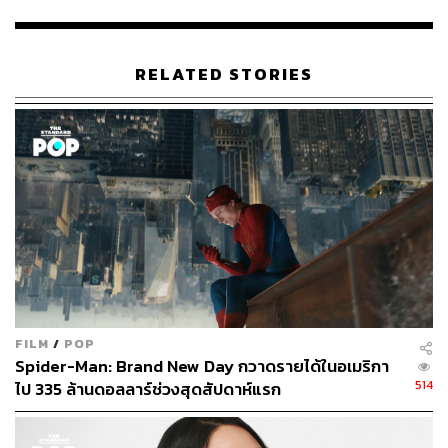
RELATED STORIES
ขณะเดียวกัน พาร์ตโรแมนติกของสองคู่รักอย่าง Lily และ
Gede ที่แม้ภาพยนตร์จะดำเนินเรื่องในส่วนของทั้งคู่ค่อนข้าง
เร็ว แต่สองนักแสดงนำอย่าง Kaitlyn Dever และ Maxime
FILM
/
POP
Bouttier ก็สามารถถ่ายทอดความรักความผูกพันของทั้งคู่
Spider-Man: Brand New Day กวาดรายได้ในอเมริกา
ออกมาได้อย่างโดดเด่น และทำให้เราเชื่อว่าทั้งคู่ต่างก็
514
ไป 335 ล้านดอลลาร์ช่วงสุดสัปดาห์แรก
ตกหลุมรักกันตั้งแต่แรกพบได้อย่างสนิทใจ