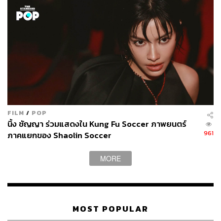
ในภาพรวมแล้ว
Ticket to Paradise
เรียกว่าเป็นภาพยนตร์โร
FILM
/
POP
แมนติกคอเมดี้ที่อบอวลไปด้วยบรรยากาศชวนอบอุ่น และ
นิ้ง ชัญญา ร่วมแสดงใน Kung Fu Soccer ภาพยนตร์
สร้างรอยยิ้มให้เราได้ตลอดทั้งเรื่อง โดยเฉพาะการแสดงเปี่ยม
961
ภาคแยกของ Shaolin Soccer
สีสันของ George Clooney และ Julia Roberts ที่ทำให้เรา
หัวเราะได้ทุกครั้ง เราจึงคิดว่า
Ticket to Paradise
น่าจะเป็น
MORE
ผลงานที่เหมาะสมอย่างยิ่งกับการชวนคนที่รักหรือครอบครัว
ไปรับชมและเติมเต็มรอยยิ้มร่วมกันในวันหยุดได้อย่าง
แน่นอน
MOST POPULAR
Ticket to Paradise ตั๋วรักสู่พาราไดซ์
เข้าฉายอย่างเป็น