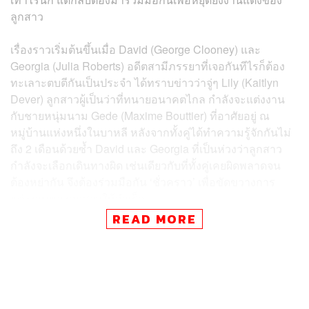
ลูกสาว
เรื่องราวเริ่มต้นขึ้นเมื่อ David (George Clooney) และ
Georgia (Julia Roberts) อดีตสามีภรรยาที่เจอกันทีไรก็ต้อง
ทะเลาะตบตีกันเป็นประจำ ได้ทราบข่าวว่าจู่ๆ Lily (Kaitlyn
Dever) ลูกสาวผู้เป็นว่าที่ทนายอนาคตไกล กำลังจะแต่งงาน
กับชายหนุ่มนาม Gede (Maxime Bouttier) ที่อาศัยอยู่ ณ
หมู่บ้านแห่งหนึ่งในบาหลี หลังจากทั้งคู่ได้ทำความรู้จักกันไม่
ถึง 2 เดือนด้วยซ้ำ David และ Georgia ที่เป็นห่วงว่าลูกสาว
กำลังจะเลือกเดินทางผิด เช่นเดียวกับที่ทั้งคู่เคยผิดพลาดจน
ต้องหย่ากัน จึงต้องร่วมมือกัน ‘ชั่วคราว’ เพื่อขัดขวางการ
แต่งงานของลูกสาวให้สำเร็จ
READ MORE