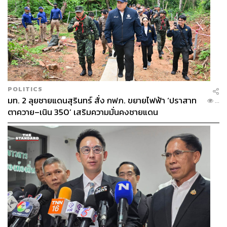
POLITICS
มท. 2 ลุยชายแดนสุรินทร์ สั่ง กฟภ. ขยายไฟฟ้า ‘ปราสาท
...
ตาควาย–เนิน 350’ เสริมความมั่นคงชายแดน