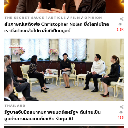
เสนอออกมาในรูปแบบที่เรียบง่าย ไม่ได้หวือหวาอะไรมากนัก
จนทำให้เราไม่รู้สึกตื่นเต้นและลุ้นไปกับทั้งคู่ว่าแผนการของ
พวกเขาจะสำเร็จหรือไม่ อีกทั้งการกระทำของทั้งคู่ก็ดูจะไม่
THE SECRET SAUCE | ARTICLE
/
FILM
/
OPINION
สัมภาษณ์เสด็จพ่อ Christopher Nolan ยิ่งโลกไปไกล
ได้ส่งผลกระทบต่อความรู้สึกหรือความสัมพันธ์ของลูกสาว
3.2K
เรายิ่งต้องกลับไปหาสิ่งที่เป็นมนุษย์
หรือแม้กระทั่งความสัมพันธ์ระหว่าง David และ Georgia
มากนัก
ดังนั้นแล้วเราจึงคิดว่าหากผู้กำกับและทีมสร้างลองนำเสนอ
แผนการของ David และ Georgia ให้น่าสนใจมากกว่านี้ รวม
ทั้งใส่ความดราม่าหรือหยิบยกปมปัญหาของตัวละครขึ้นมา
ขยี้อีกสักหน่อย เราคิดว่ามันจะช่วยเสริมให้ผู้ชมได้เห็นถึงมิติ
ของตัวละครมากขึ้น และอยากเอาใจช่วยพวกเขามากขึ้น
กว่าเดิมหลายเท่าตัวทีเดียว
THAILAND
รัฐบาลจับมือสมาคมภาพยนตร์สหรัฐฯ ดันไทยเป็น
128
ศูนย์กลางคอนเทนต์เอเชีย รับยุค AI