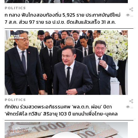
POLITICS
ก กลาง ฟันโกงสอบท้องถิ่น 5,925 ราย ประกาศบัญชีใหม่
...
7 ส.ค. ส่วน 97 ราย รอ ป.ป.ช. ขีดเส้นแล้วเสร็จ 31 ส.ค.
POLITICS
ทักษิณ ร่วมสวดพระอภิธรรมศพ ‘พล.ต.ท. ผ่อน’ บิดา
...
‘พักตร์พิไล ทวีสิน’ สิริอายุ 103 ปี แกนนำเพื่อไทย-บุคคล
หลากวงการร่วมอาลัย