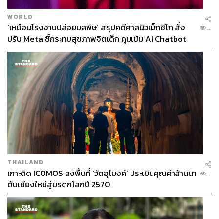
WORLD
‘เหมือนโรงงานปล่อยมลพิษ’ สรุปคดีศาลนิวเม็กซิโก สั่ง
...
ปรับ Meta ชี้กระทบสุขภาพจิตเด็ก คุมเข้ม AI Chatbot
THAILAND
เกาะติด ICOMOS ลงพื้นที่ ‘วัดอุโมงค์’ ประเมินคุณค่าล้านนา
...
ดันเชียงใหม่สู่มรดกโลกปี 2570