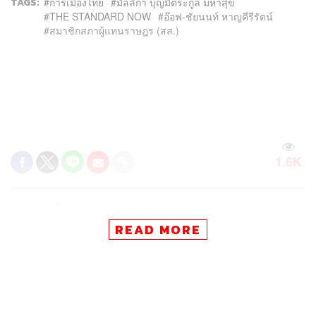
TAGS:
การเมืองไทย
มัลลิกา บุญมีตระกูล มหาสุข
THE STANDARD NOW
อ๊อฟ-ชัยนนท์ หาญคีรีรัตน์
สมาชิกสภาผู้แทนราษฎร (สส.)
1.6K
ABOUT THE AUTHOR
READ MORE
THE STANDARD TEAM
กองบรรณาธิการ THE STANDARD