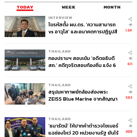
TODAY
WEEK
MONTH
INTERVIEW
ไขรหัสตั้ง ผบ.ตร. ‘ความสามารถ
1.6K
vs อาวุโส’ และอนาคตการปฏิรูปสี
กากี กับ พล.ต.อ. เอก อังสนานนท์
THAILAND
กองปราบฯ สอบเข้ม ‘อดีตอธิบดี
611
สถ.’ คดีทุจริตสอบท้องถิ่น แจ้ง 6
ข้อหาหนัก จ่อชง ป.ป.ช. 12 ส.ค. นี้
THAILAND
สรุปมหากาพย์กล้องส่องพระ
583
ZEISS Blue Marine จากสัญญา
ผลิต 8.3 ล้าน สู่ข้อพิพาท ‘มา
เวลล์ฯ’ ฟ้อง ‘โทน บางแค’ ผิดนัด
THAILAND
จ่ายหนี้-แอบระบุแบรนด์
‘ธนารัตน์’ ให้ปากคำตำรวจไซเบอร์
488
แฉช่องโหว่ 20 หน่วยงานรัฐ ยันไร้