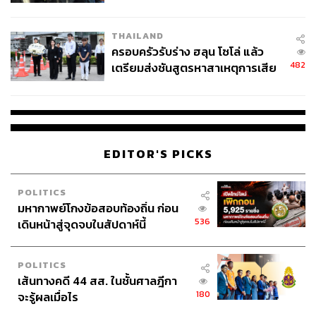
นัยทางการเมือง
THAILAND
ครอบครัวรับร่าง ฮลุน โซโล่ แล้ว
482
เตรียมส่งชันสูตรหาสาเหตุการเสีย
ชีวิต
EDITOR'S PICKS
POLITICS
มหากาพย์โกงข้อสอบท้องถิ่น ก่อน
536
เดินหน้าสู่จุดจบในสัปดาห์นี้
POLITICS
เส้นทางคดี 44 สส. ในชั้นศาลฎีกา
180
จะรู้ผลเมื่อไร