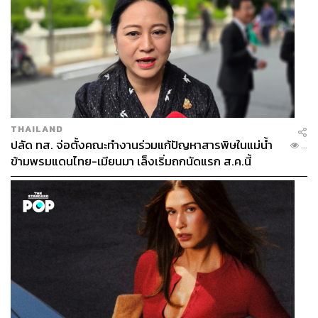
THAILAND
ปลัด ทส. จ่อตั้งคณะทำงานร่วมแก้ปัญหาสารพิษในแม่น้ำ
...
ข้ามพรมแดนไทย-เมียนมา เล็งเริ่มถกนัดแรก ส.ค.นี้