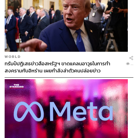
WORLD
ทรัมป์ปฏิเสธข่าวลือสหรัฐฯ ขาดแคลนอาวุธในการทำ
...
สงครามกับอิหร่าน เผยกำลังล่าตัวคนปล่อยข่าว