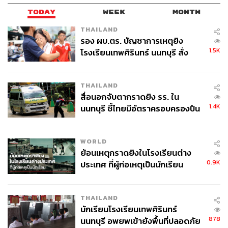
TODAY
WEEK
MONTH
THAILAND
รอง ผบ.ตร. บัญชาการเหตุยิง
1.5K
โรงเรียนเทพศิรินทร์ นนทบุรี สั่ง
ค้นหา 2 รอบยืนยันไร้คนติดค้าง พบ
ศพปู่-ย่าที่บ้านพักผู้ก่อเหตุ
THAILAND
สื่อนอกจับตากราดยิง รร. ใน
1.4K
นนทบุรี ชี้ไทยมีอัตราครอบครองปืน
สูงในระดับต้นของภูมิภาค
WORLD
ย้อนเหตุกราดยิงในโรงเรียนต่าง
0.9K
ประเทศ ที่ผู้ก่อเหตุเป็นนักเรียน
THAILAND
นักเรียนโรงเรียนเทพศิรินทร์
878
นนทบุรี อพยพเข้ายังพื้นที่ปลอดภัย