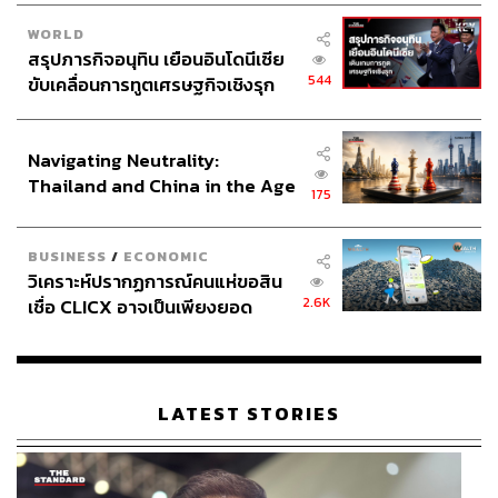
WORLD
สรุปภารกิจอนุทิน เยือนอินโดนีเซีย
544
ขับเคลื่อนการทูตเศรษฐกิจเชิงรุก
ประกาศหุ้นส่วนยุทธศาสตร์ไทย –
อินโดนีเซีย
Navigating Neutrality:
Thailand and China in the Age
175
of a New Global Order
BUSINESS
/
ECONOMIC
วิเคราะห์ปรากฏการณ์คนแห่ขอสิน
2.6K
เชื่อ CLICX อาจเป็นเพียงยอด
ภูเขาน้ำแข็ง ของปัญหาหนี้ครัว
เรือนไทยที่ถูกซุกไว้
LATEST STORIES