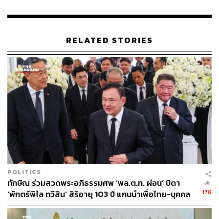
RELATED STORIES
POLITICS
ทักษิณ ร่วมสวดพระอภิธรรมศพ ‘พล.ต.ท. ผ่อน’ บิดา
178
‘พักตร์พิไล ทวีสิน’ สิริอายุ 103 ปี แกนนำเพื่อไทย-บุคคล
หลากวงการร่วมอาลัย