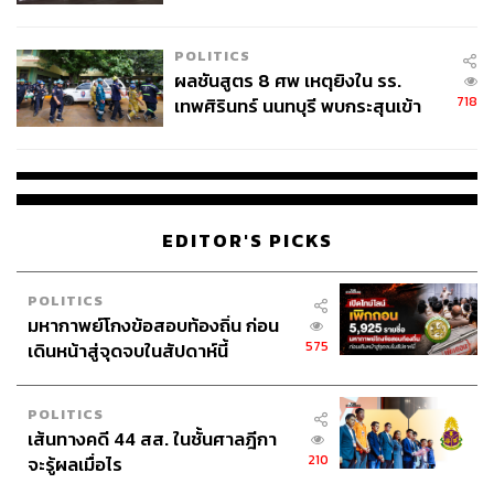
ชั่วคราว หลังเหตุใช้อาวุธปืนภายใน
โรงเรียนคลี่คลาย
POLITICS
ผลชันสูตร 8 ศพ เหตุยิงใน รร.
718
เทพศิรินทร์ นนทบุรี พบกระสุนเข้า
จุดสำคัญ ‘ศีรษะ-หน้าอก’ ครูถูกยิง
4 นัด จากระยะไกล
EDITOR'S PICKS
POLITICS
มหากาพย์โกงข้อสอบท้องถิ่น ก่อน
575
เดินหน้าสู่จุดจบในสัปดาห์นี้
POLITICS
เส้นทางคดี 44 สส. ในชั้นศาลฎีกา
210
จะรู้ผลเมื่อไร