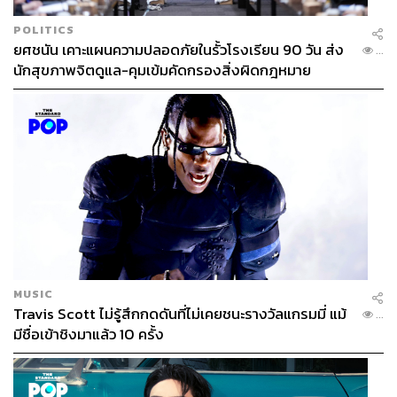
POLITICS
ยศชนัน เคาะแผนความปลอดภัยในรั้วโรงเรียน 90 วัน ส่ง
...
นักสุขภาพจิตดูแล-คุมเข้มคัดกรองสิ่งผิดกฎหมาย
MUSIC
Travis Scott ไม่รู้สึกกดดันที่ไม่เคยชนะรางวัลแกรมมี่ แม้
...
มีชื่อเข้าชิงมาแล้ว 10 ครั้ง