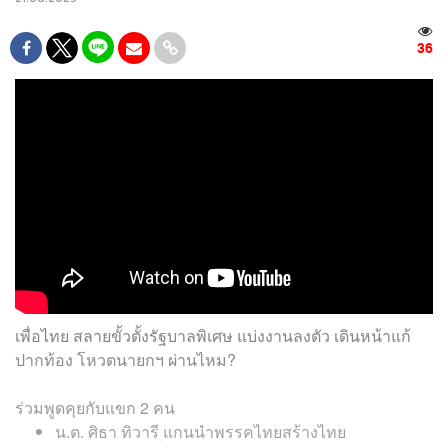
36
เพื่อไทย สลายขั้วตั้งรัฐบาลพิเศษ แบ่งงานลงตัว เดินหน้าแก้
ปากท้อง โหวตนายกฯ ผ่านไหม?
ร่วมพูดคุยกับแขก 2 คน
น.ต. ศิธา ทิวารี แกนนำพรรคไทยสร้างไทย