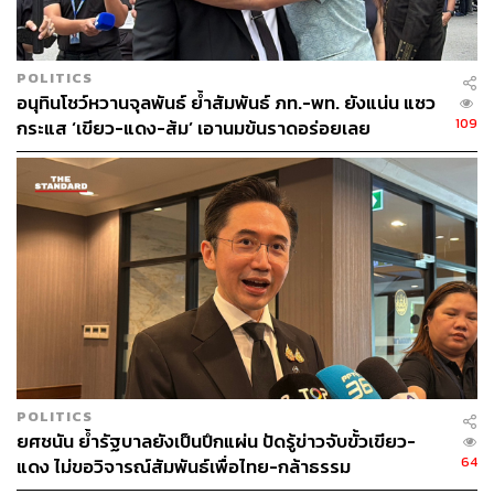
POLITICS
อนุทินโชว์หวานจุลพันธ์ ย้ำสัมพันธ์ ภท.-พท. ยังแน่น แซว
109
กระแส ‘เขียว-แดง-ส้ม’ เอานมข้นราดอร่อยเลย
POLITICS
ยศชนัน ย้ำรัฐบาลยังเป็นปึกแผ่น ปัดรู้ข่าวจับขั้วเขียว-
64
แดง ไม่ขอวิจารณ์สัมพันธ์เพื่อไทย-กล้าธรรม