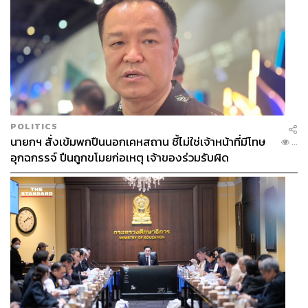
POLITICS
นายกฯ สั่งเข้มพกปืนนอกเคหสถาน ชี้ไม่ใช่เจ้าหน้าที่มีโทษ
...
อุกฉกรรจ์ ปืนถูกขโมยก่อเหตุ เจ้าของร่วมรับผิด