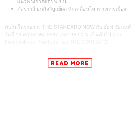
แนวทางการตรา พ.ร.บ.
ภัสราวลี ธนกิจวิบูลย์ผล นักเคลื่อนไหวทางการเมือง
พบกันในรายการ THE STANDARD NOW กับ อ๊อฟ ชัยนนท์
วันที่ 16 พฤษภาคม 2567 เวลา 18.00 น. เป็นต้นไป ทาง
Facebook และ YouTube ของ THE STANDARD
TAGS:
การนิรโทษกรรม
ยุทธพร อิสรชัย
นักกิจกรรมทางการเมือง
THE STANDARD NOW
READ MORE
มายด์-ภัสราวลี ธนกิจวิบูลย์ผล
อ๊อฟ-ชัยนนท์ หาญคีรีรัตน์
บุ้ง-เนติพร เสน่ห์สังคม
นักโทษการเมือง
พ.ร.บ.นิรโทษกรรม
116