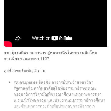
จาก บุ้ง เนติพร อดอาหาร สู่หนทางนิรโทษกรรมนักโทษ
การเมือง รวมมาตรา 112?
คุยกับแขกรับเชิญ 2 ท่าน
รศ.ดร.ยุทธพร อิสรชัย อาจารย์ประจำสาขาวิชา
รัฐศาสตร์ มหาวิทยาลัยสุโขทัยธรรมาธิราช คณะ
กรรมาธิการวิสามัญพิจารณาศึกษาแนวทางการตรา
พ.ร.บ.นิรโทษกรรม และประธานอนุกรรมาธิการศึกษา
และจำแนกการกระทำเพื่อประกอบการพิจารณา