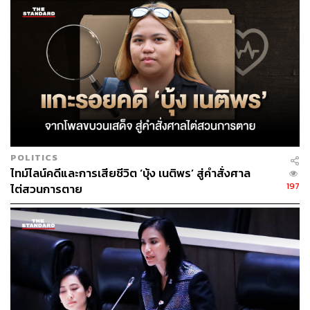
POLITICS
ไทม์ไลน์คดีและการเสียชีวิต ‘บุ้ง เนติพร’ สู่คำสั่งศาล
197
ไต่สวนการตาย