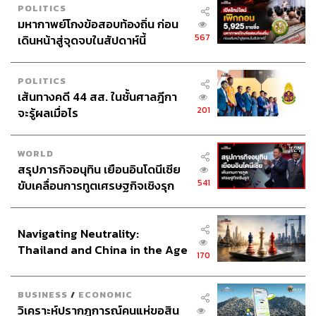
POLITICS
มหากาพย์โกงข้อสอบท้องถิ่น ก่อน
567
เดินหน้าสู่จุดจบในสัปดาห์นี้
POLITICS
เส้นทางคดี 44 สส. ในชั้นศาลฎีกา
201
จะรู้ผลเมื่อไร
WORLD
สรุปภารกิจอนุทิน เยือนอินโดนีเซีย
541
ขับเคลื่อนการทูตเศรษฐกิจเชิงรุก
ประกาศหุ้นส่วนยุทธศาสตร์ไทย –
อินโดนีเซีย
Navigating Neutrality:
Thailand and China in the Age
170
of a New Global Order
BUSINESS
/
ECONOMIC
วิเคราะห์ปรากฏการณ์คนแห่ขอสิน