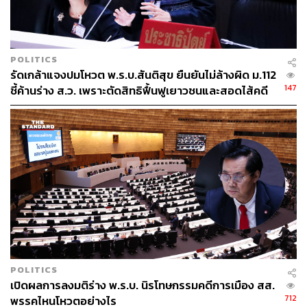
POLITICS
รัดเกล้าแจงปมโหวต พ.ร.บ.สันติสุข ยืนยันไม่ล้างผิด ม.112
147
ชี้ค้านร่าง ส.ว. เพราะตัดสิทธิฟื้นฟูเยาวชนและสอดไส้คดี
ฮั้วเลือกตั้ง
POLITICS
เปิดผลการลงมติร่าง พ.ร.บ. นิรโทษกรรมคดีการเมือง สส.
712
พรรคไหนโหวตอย่างไร